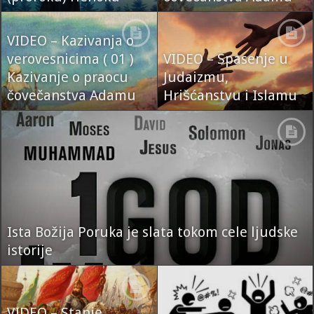
VIDEO – Kazivanja o
verovesnicima ( 01 )
VIDEO – Spasenje u
Kazivanje o praocu
Judaizmu,
čovečanstva Adamu
Hrišćanstvu i Islamu
Ista Božija Poruka je slata tokom cele ljudske
istorije
VIDEO – Stanje