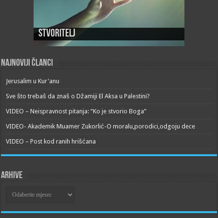
Stvoritelj
Najnoviji članci
Jerusalim u Kur'anu
Sve što trebaš da znaš o Džamiji El Aksa u Palestini?
VIDEO – Neispravnost pitanja: “Ko je stvorio Boga”
VIDEO- Akademik Muamer Zukorlić-O moralu,porodici,odgoju dece
VIDEO – Post kod ranih hrišćana
Arhive
Arhive