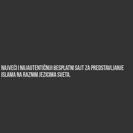
Najveći i najautentičniji besplatni sajt za predstavljanje
islama na raznim jezicima sveta.