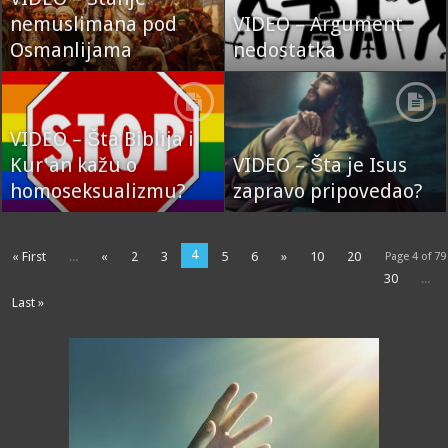
nemuslimana pod
VIDEO – Argument
Osmanlijama
nedostatka
VIDEO – Šta Biblija i
Kur'an kažu o
VIDEO – Šta je Isus
homoseksualizmu?
zapravo pripovedao?
4
« First
...
«
2
3
5
6
»
10
20
Page 4 of 79
30
...
Last »