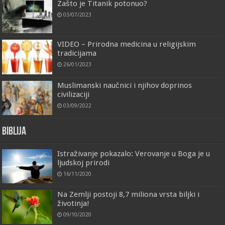
Zašto je Titanik potonuo?
03/07/2023
VIDEO – Prirodna medicina u religijskim
tradicijama
26/01/2023
Muslimanski naučnici i njihov doprinos
civilizaciji
03/09/2022
Biblija
Istraživanje pokazalo: Verovanje u Boga je u
ljudskoj prirodi
16/11/2020
Na Zemlji postoji 8,7 miliona vrsta biljki i
životinja!
09/10/2020