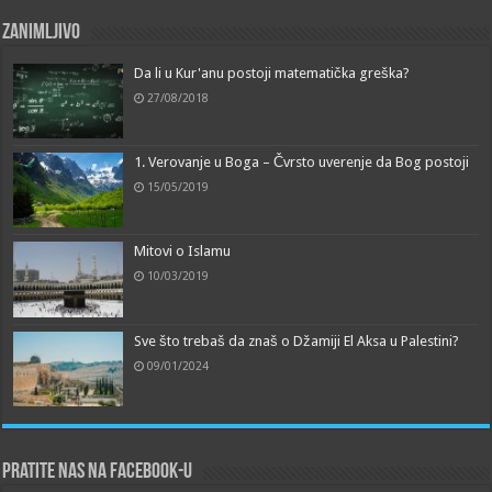
Zanimljivo
Da li u Kur'anu postoji matematička greška?
27/08/2018
1. Verovanje u Boga – Čvrsto uverenje da Bog postoji
15/05/2019
Mitovi o Islamu
10/03/2019
Sve što trebaš da znaš o Džamiji El Aksa u Palestini?
09/01/2024
Pratite nas na Facebook-u