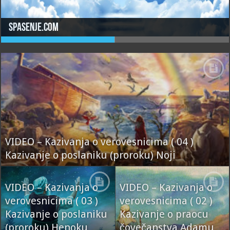
spasenje.com
VIDEO – Kazivanja o verovesnicima ( 04 )
Kazivanje o poslaniku (proroku) Noji
VIDEO – Kazivanja o
VIDEO – Kazivanja o
verovesnicima ( 03 )
verovesnicima ( 02 )
Kazivanje o poslaniku
Kazivanje o praocu
(proroku) Henoku
čovečanstva Adamu