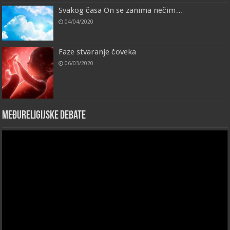
Svakog časa On se zanima nečim…
04/04/2020
Faze stvaranje čoveka
06/03/2020
Međureligijske debate
Video
Player