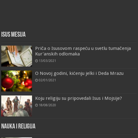
Isus Mesija
Priča o Isusovom raspeću u svetlu tumačenja
Kur’anskih odlomaka
13/03/2021
O Novoj godini, kićenju jelki i Deda Mrazu
02/01/2021
Koju religiju su pripovedali Isus i Mojsije?
18/08/2020
Nauka i religija