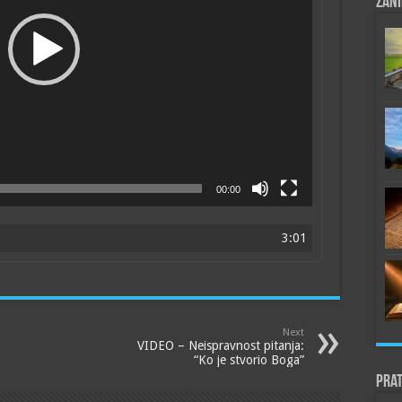
Zani
00:00
3:01
Next
VIDEO – Neispravnost pitanja:
“Ko je stvorio Boga”
Prat