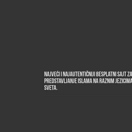
Najveći i najautentičniji besplatni sajt z
predstavljanje islama na raznim jezicim
sveta.