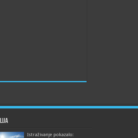
lija
Istraživanje pokazalo: