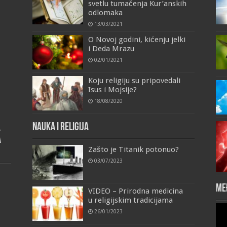
svetlu tumačenja Kur’anskih
odlomaka
13/03/2021
O Novoj godini, kićenju jelki
i Deda Mrazu
02/01/2021
Koju religiju su pripovedali
Isus i Mojsije?
18/08/2020
Nauka i religija
a
a
Zašto je Titanik potonuo?
03/07/2023
Me
VIDEO – Prirodna medicina
u religijskim tradicijama
Vid
26/01/2023
Pla