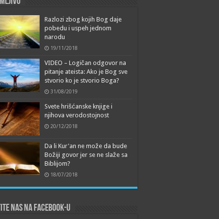
mljivo
Razlozi zbog kojih Bog daje
pobedu i uspeh jednom
narodu
19/11/2018
VIDEO – Logičan odgovor na
pitanje ateista: Ako je Bog sve
stvorio ko je stvorio Boga?
31/08/2019
Svete hrišćanske knjige i
njihova verodostojnost
20/12/2018
Da li Kur'an ne može da bude
Božiji govor jer se ne slaže sa
Biblijom?
18/07/2018
ite nas na Facebook-u