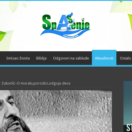
Smisao života
Biblija
Odgovori na zablude
Aktuelnosti
Ostalo
Zukorlić-O moralu,porodici,odgoju dece
S