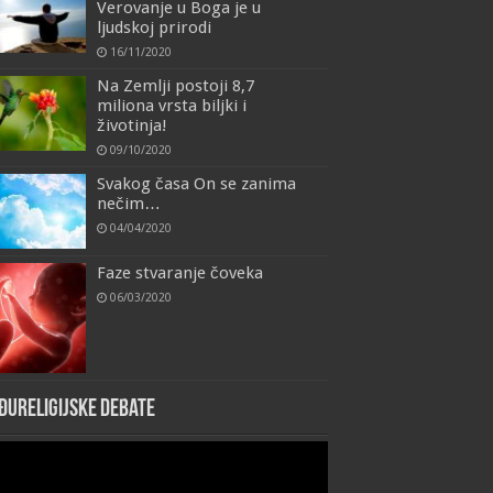
Verovanje u Boga je u
ljudskoj prirodi
16/11/2020
Na Zemlji postoji 8,7
miliona vrsta biljki i
životinja!
09/10/2020
Svakog časa On se zanima
nečim…
04/04/2020
Faze stvaranje čoveka
06/03/2020
đureligijske debate
eo
yer