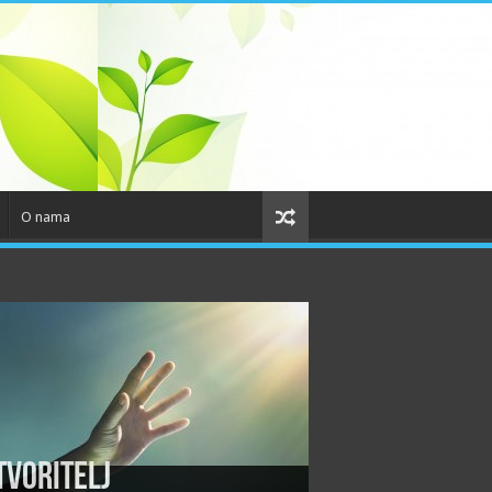
O nama
tvoritelj