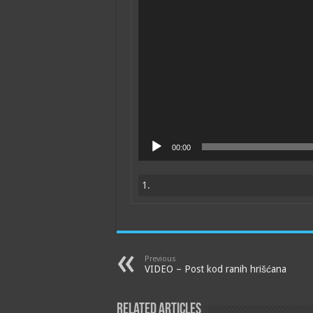
00:00
1.
Previous
VIDEO – Post kod ranih hrišćana
Related Articles