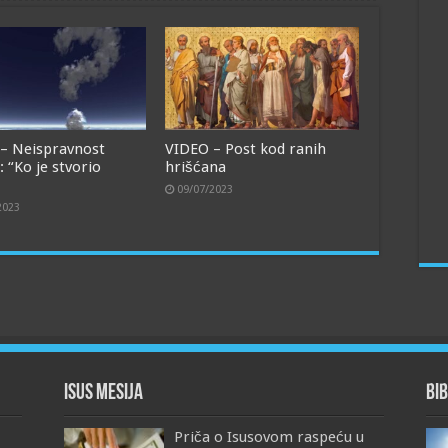
– Neispravnost
VIDEO – Post kod ranih
: “Ko je stvorio
hrišćana
09/07/2023
2023
Isus Mesija
Bib
Priča o Isusovom raspeću u