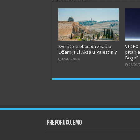
Sve što trebaš da znaš o
VIDEO 
Džamiji El Aksa u Palestini?
pitanja
Boga”
09/01/2024
28/09/
Preporučujemo