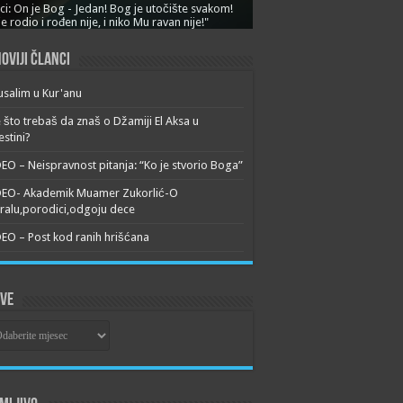
ci: On je Bog - Jedan! Bog je utočište svakom!
je rodio i rođen nije, i niko Mu ravan nije!"
oviji članci
usalim u Kur'anu
 što trebaš da znaš o Džamiji El Aksa u
estini?
EO – Neispravnost pitanja: “Ko je stvorio Boga”
DEO- Akademik Muamer Zukorlić-O
alu,porodici,odgoju dece
EO – Post kod ranih hrišćana
ive
ive