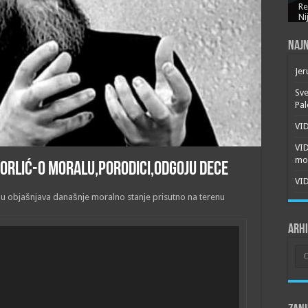
Re
Ni
Najn
Jer
Sve
Pal
VID
VI
mor
orlić-O moralu,porodici,odgoju dece
VID
ilu objašnjava današnje moralno stanje prisutno na terenu
Arh
Arh