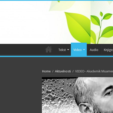
Tekst
Video
Audio
Knjige
Home
/
Aktuelnosti
/
VIDEO- Akademik Muamer 