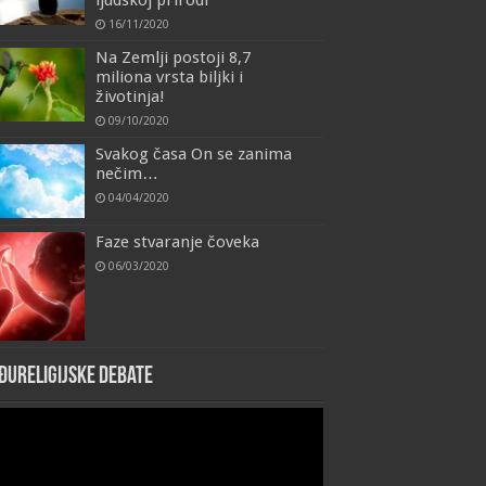
16/11/2020
Na Zemlji postoji 8,7
miliona vrsta biljki i
životinja!
09/10/2020
Svakog časa On se zanima
nečim…
04/04/2020
Faze stvaranje čoveka
06/03/2020
đureligijske debate
eo
yer