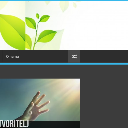
O nama
tvoritelj