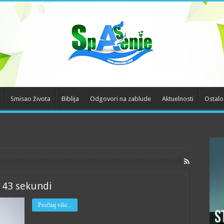
Smisao života
Biblija
Odgovori na zablude
Aktuelnosti
Ostalo
 43 sekundi
Pročitaj više...
S