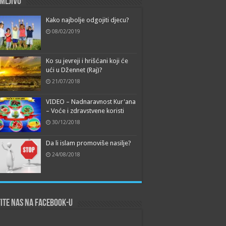
mljivo
Kako najbolje odgojiti djecu?
08/02/2019
Ko su jevreji i hrišćani koji će
ući u Džennet (Raj)?
21/07/2018
VIDEO – Nadnaravnost Kur'ana
– Voće i zdravstvene koristi
30/12/2018
Da li islam promoviše nasilje?
24/08/2018
ite nas na Facebook-u