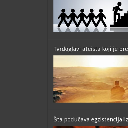
Tvrdoglavi ateista koji je pr
Šta podučava egzistencijal