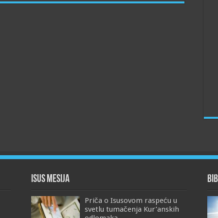
Isus Mesija
Bib
Priča o Isusovom raspeću u
svetlu tumačenja Kur’anskih
odlomaka