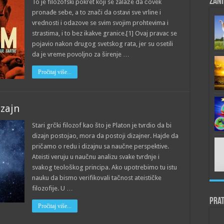
Zani
To je filozofski pokret koji se zalaže da čovek
pronađe sebe, a to znači da ostavi sve vrline i
vrednosti i odazove se svim svojim prohtevima i
strastima, i to bez ikakve granice.[1] Ovaj pravac se
pojavio nakon drugog svetskog rata, jer su osetili
da je vreme povoljno za širenje …
Pročitaj više...
izajn
Stari grčki filozof kao što je Platon je tvrdio da bi
dizajn postojao, mora da postoji dizajner. Hajde da
pričamo o redu i dizajnu sa naučne perspektive.
Ateisti veruju u naučnu analizu svake tvrdnje i
svakog teološkog principa. Ako upotrebimo tu istu
nauku da bismo verifikovali tačnost ateističke
filozofije. U …
Prat
Pročitaj više...