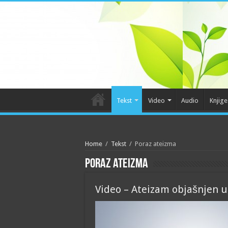
Tekst
Video
Audio
Knjige
Home
/
Tekst
/
Poraz ateizma
Poraz ateizma
Video – Ateizam objašnjen u