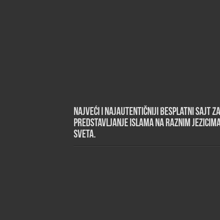
Najveći i najautentičniji besplatni sajt z
predstavljanje islama na raznim jezicim
sveta.