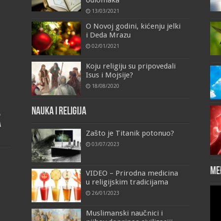
13/03/2021
O Novoj godini, kićenju jelki
i Deda Mrazu
02/01/2021
Koju religiju su pripovedali
Isus i Mojsije?
18/08/2020
Nauka i religija
a
a
Zašto je Titanik potonuo?
03/07/2023
Me
VIDEO – Prirodna medicina
u religijskim tradicijama
Vid
26/01/2023
Pla
Muslimanski naučnici i