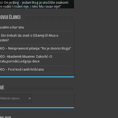
ci: On je Bog - Jedan! Bog je utočište svakom!
je rodio i rođen nije, i niko Mu ravan nije!"
oviji članci
usalim u Kur'anu
 što trebaš da znaš o Džamiji El Aksa u
estini?
EO – Neispravnost pitanja: “Ko je stvorio Boga”
DEO- Akademik Muamer Zukorlić-O
alu,porodici,odgoju dece
EO – Post kod ranih hrišćana
ive
ive