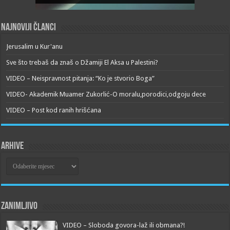
Najnoviji članci
Jerusalim u Kur'anu
Sve što trebaš da znaš o Džamiji El Aksa u Palestini?
VIDEO – Neispravnost pitanja: “Ko je stvorio Boga”
VIDEO- Akademik Muamer Zukorlić-O moralu,porodici,odgoju dece
VIDEO – Post kod ranih hrišćana
Arhive
Arhive
Zanimljivo
VIDEO – Sloboda govora-laž ili obmana?!