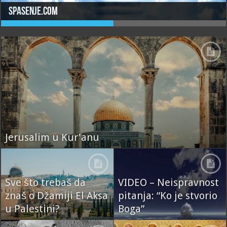
spasenje.com
Jerusalim u Kur'anu
Sve što trebaš da
VIDEO – Neispravnost
znaš o Džamiji El Aksa
pitanja: “Ko je stvorio
u Palestini?
Boga”