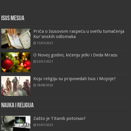
Isus Mesija
Priča o Isusovom raspeću u svetlu tumačenja
Kur’anskih odlomaka
13/03/2021
O Novoj godini, kićenju jelki i Deda Mrazu
02/01/2021
Koju religiju su pripovedali Isus i Mojsije?
18/08/2020
Nauka i religija
Zašto je Titanik potonuo?
03/07/2023