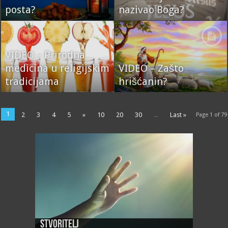
posta?
nazivao Boga?
VIDEO – Prirodna
medicina u religijskim
VIDEO – Zašto
tradicijama
hrišćanin?
1
2
3
4
5
»
10
20
30
...
Last »
Page 1 of 79
Stvoritelj