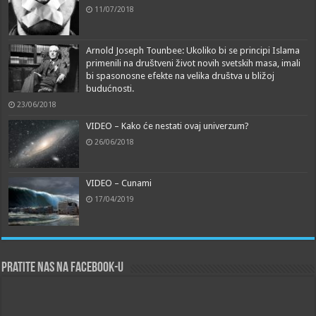
11/07/2018
Arnold Joseph Tounbee: Ukoliko bi se principi Islama
primenili na društveni život novih svetskih masa, imali
bi spasonosne efekte na velika društva u bližoj
budućnosti.
23/06/2018
VIDEO – Kako će nestati ovaj univerzum?
26/06/2018
VIDEO – Cunami
17/04/2019
Pratite nas na Facebook-u