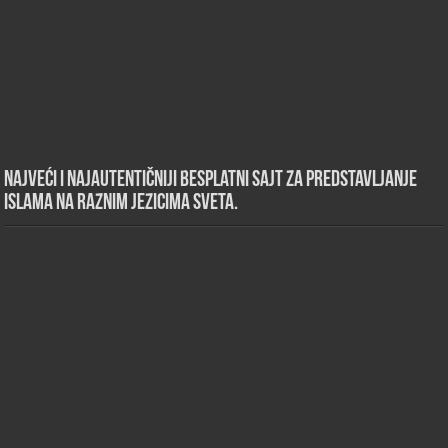
Najveći i najautentičniji besplatni sajt za predstavljanje
islama na raznim jezicima sveta.