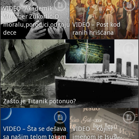
VIDEO- Akademik
Muamer Zukorlić-O
moralu,porodici,odgoju
VIDEO – Post kod
dece
ranih hrišćana
Zašto je Titanik potonuo?
VIDEO – Šta se dešava
VIDEO – Kojim
sa našim telom tokom
imenom je Isus