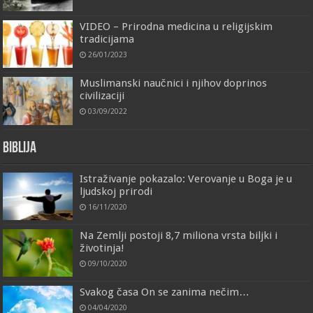
VIDEO – Prirodna medicina u religijskim
tradicijama
26/01/2023
Muslimanski naučnici i njihov doprinos
civilizaciji
03/09/2022
Biblija
Istraživanje pokazalo: Verovanje u Boga je u
ljudskoj prirodi
16/11/2020
Na Zemlji postoji 8,7 miliona vrsta biljki i
životinja!
09/10/2020
Svakog časa On se zanima nečim…
04/04/2020