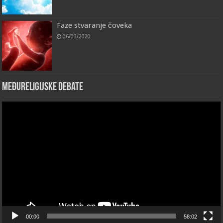
Faze stvaranje čoveka
06/03/2020
Međureligijske debate
Video
Player
00:00
58:02