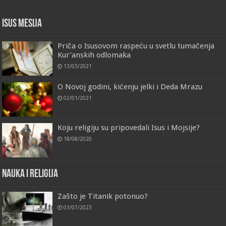
Isus Mesija
Priča o Isusovom raspeću u svetlu tumačenja
Kur’anskih odlomaka
13/03/2021
O Novoj godini, kićenju jelki i Deda Mrazu
02/01/2021
Koju religiju su pripovedali Isus i Mojsije?
18/08/2020
Nauka i religija
Zašto je Titanik potonuo?
03/07/2023