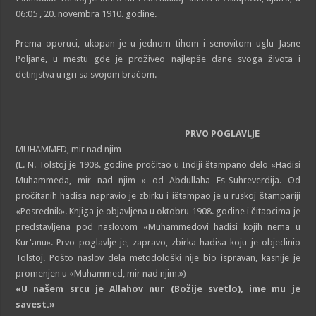
06:05 , 20. novembra 1910. godine.
Prema oporuci, ukopan je u jednom tihom i senovitom uglu Jasne
Poljane, u mestu gde je proživeo najlepše dane svoga života i
detinjstva u igri sa svojom braćom.
PRVO POGLAVLJE
MUHAMMED, mir nad njim
(L. N. Tolstoj je 1908. godine pročitao u Indiji štampano delo «Hadisi
Muhammeda, mir nad njim » od Abdullaha Es-Suhreverdija. Od
pročitanih hadisa napravio je zbirku i ištampao je u ruskoj štampariji
«Posrednik». Knjiga je objavljena u oktobru 1908. godine i čitaocima je
predstavljena pod naslovom «Muhammedovi hadisi kojih nema u
Kur'anu». Prvo poglavlje je, zapravo, zbirka hadisa koju je objedinio
Tolstoj. Pošto naslov dela metodološki nije bio ispravan, kasnije je
promenjen u «Muhammed, mir nad njim.»)
«U našem srcu je Allahov nur (Božije svetlo), ime mu je
savest.»