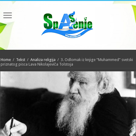
Home
/
Tekst
/
Analiza religija
/
3. Odlomak iz knjige “Muhammed” svetski
priznatog pisca Lava Nikolajeviča Tolstoja