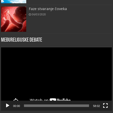
Faze stvaranje čoveka
06/03/2020
Međureligijske debate
Video
Player
00:00
58:02