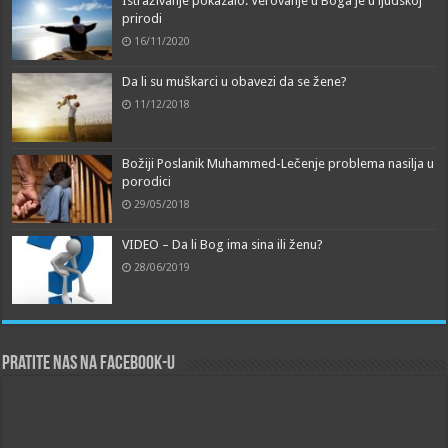
Istraživanje pokazalo: Verovanje u Boga je u ljudskoj
prirodi
16/11/2020
Da li su muškarci u obavezi da se žene?
11/12/2018
Božiji Poslanik Muhammed-Lečenje problema nasilja u
porodici
29/05/2018
VIDEO – Da li Bog ima sina ili ženu?
28/06/2019
Pratite nas na Facebook-u