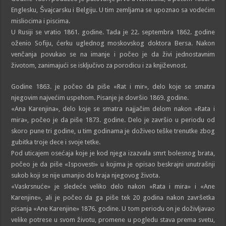
Englesku, Švajcarsku i Belgiju. U tim zemljama se upoznao sa vodećim
misliocima i piscima.
U Rusiji se vratio 1861. godine. Tada je 22. septembra 1862. godine
oženio Sofiju, ćerku uglednog moskovskog doktora Bersa. Nakon
venčanja povukao se na imanje i počeo je da živi jednostavnim
životom, zanimajući se isključivo za porodicu i za književnost.
Godine 1863. je počeo da piše «Rat i mir», delo koje se smatra
njegovim najvećim uspehom. Pisanje je dovršio 1869. godine.
«Ana Karenjina», delo koje se smatra najjačim delom nakon «Rata i
mira», počeo je da piše 1873. godine. Delo je završio u periodu od
skoro pune tri godine, u tim godinama je doživeo teške trenutke zbog
gubitka troje dece i svoje tetke.
Pod uticajem osećaja koje je kod njega izazvala smrt bolesnog brata,
počeo je da piše «Ispovesti» u kojima je opisao beskrajni unutrašnji
sukob koji se nije umanjio do kraja njegovog života.
«Vaskrsnuće» je sledeće veliko delo nakon «Rata i mira» i «Ane
Karenjine», ali je počeo da ga piše tek 20 godina nakon završetka
pisanja «Ane Karenjine» 1876. godine. U tom periodu on je doživljavao
velike potrese u svom životu, promene u pogledu stava prema svetu,