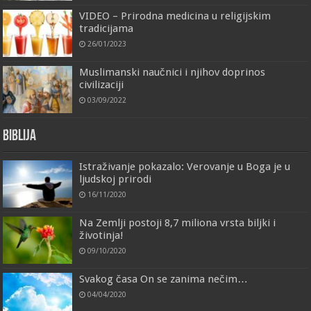
VIDEO – Prirodna medicina u religijskim
tradicijama
26/01/2023
Muslimanski naučnici i njihov doprinos
civilizaciji
03/09/2022
Biblija
Istraživanje pokazalo: Verovanje u Boga je u
ljudskoj prirodi
16/11/2020
Na Zemlji postoji 8,7 miliona vrsta biljki i
životinja!
09/10/2020
Svakog časa On se zanima nečim…
04/04/2020