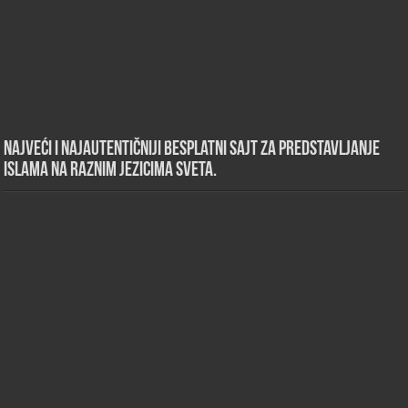
Najveći i najautentičniji besplatni sajt za predstavljanje
islama na raznim jezicima sveta.