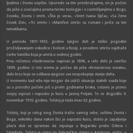
ljudima i životu uopšte. Uporedo sa tim preobražajima, on je počeo
da piše o osećajima prema teretu teologije i o razmišljanjima o Bogu,
čoveku, životu i smrti. «Šta je vera», «Smrt Ivana Iljiča», «Sa čime
čovek živi», «Tri smrti» i «Manifest smrti» su romani i priče sa tim
tematikama.
U periodu 1891-1892. godine njegov duh je teško pogođen
proživljavanjem oskudice i bolesti u Rusiji, a posebno smrću najdraže
ćerke Vaniške koja je umrla u sedmoj godini.
Prvu rečenicu «Vaskrsnuća» napisao je 1896, a celo delo je završio
1899. godine. U isto vreme je počeo da piše «Kreutzerovu sonatu»,
delo kroz koje se oslikava njegovo sve nespokojnije stanje duha.
U momentu kad više nije mogao da izdrži situaciju stalnih svađa koje
su u porodici počele još u prvim godinama braka, ostavio je pismo
svojoj supruzi i napustio je kuću u Jasnoj Poljani. To se dogodilo 9.
novembar 1910. godine. Tolstoj je tada imao 82 godine.
Tolstoj, koji je celog svog života tražio samog sebe, suštinu života i
Boga, nekoliko dana nakon što je napustio kuću, dobio je zapaljenje
pluća dok se spremao da otputuje u Bugarsku preko Odese i
Istanbula. Tolstoj je umro na železničkoj stanici u Astapovu, ujutru, u