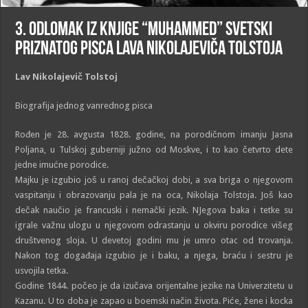
3. Odlomak iz knjige “Muhammed” svetski
priznatog pisca Lava Nikolajeviča Tolstoja
Lav Nikolajevič Tolstoj
Biografija jednog vanrednog pisca
Rođen je 28. avgusta 1828. godine, na porodičnom imanju Jasna
Poljana, u Tulskoj guberniji južno od Moskve, i to kao četvrto dete
jedne imućne porodice.
Majku je izgubio još u ranoj dečačkoj dobi, a sva briga o njegovom
vaspitanju i obrazovanju pala je na oca, Nikolaja Tolstoja. Još kao
dečak naučio je francuski i nemački jezik. NJegova baka i tetke su
igrale važnu ulogu u njegovom odrastanju u okviru porodice višeg
društvenog sloja. U devetoj godini mu je umro otac od trovanja.
Nakon tog događaja izgubio je i baku, a njega, braću i sestru je
usvojila tetka.
Godine 1844. počeo je da izučava orijentalne jezike na Univerzitetu u
Kazanu. U to doba je zapao u boemski način života. Piće, žene i kocka