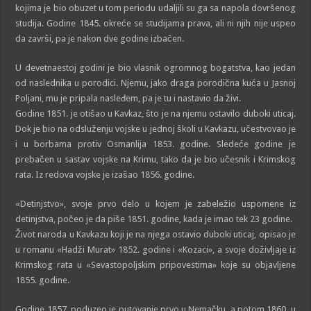
kojima je bio obuzet u tom periodu udaljili su ga sa napola dovršenog
studija. Godine 1845. okreće se studijama prava, ali ni njih nije uspeo
da završi, pa je nakon dve godine izbačen.
U devetnaestoj godini je bio vlasnik ogromnog bogatstva, kao jedan
od naslednika u porodici. Njemu, jako draga porodična kuća u Jasnoj
Poljani, mu je pripala nasleđem, pa je tu i nastavio da živi.
Godine 1851. je otišao u Kavkaz, što je na njemu ostavilo duboki uticaj.
Dok je bio na odsluženju vojske u jednoj školi u Kavkazu, učestvovao je
i u borbama protiv Osmanlija 1853. godine. Sledeće godine je
prebačen u sastav vojske na Krimu, tako da je bio učesnik i Krimskog
rata. Iz redova vojske je izašao 1856. godine.
«Detinjstvo», svoje prvo delo u kojem je zabeležio uspomene iz
detinjstva, počeo je da piše 1851. godine, kada je imao tek 23 godine.
Život naroda u Kavkazu koji je na njega ostavio duboki uticaj, opisao je
u romanu «Hadži Murat» 1852. godine i «Kozaci», a svoje doživljaje iz
Krimskog rata u «Sevastopoljskim pripovestima» koje su objavljene
1855. godine.
Godine 1857. poduzeo je putovanje prvo u Nemačku, a potom 1860. u