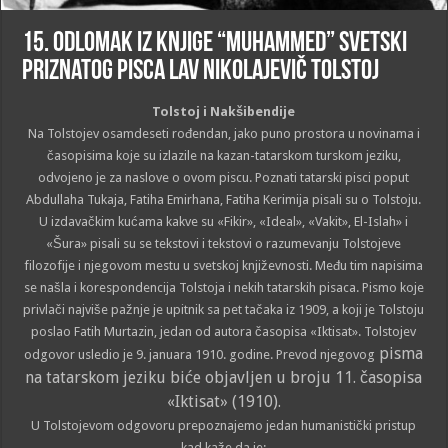
15. Odlomak iz knjige “Muhammed” svetski
priznatog pisca Lav Nikolajevič Tolstoj
Tolstoj i Nakšibendije
Na Tolstojev osamdeseti rođendan, jako puno prostora u novinama i
časopisima koje su izlazile na kazan-tatarskom turskom jeziku,
odvojeno je za naslove o ovom piscu. Poznati tatarski pisci poput
Abdullaha Tukaja, Fatiha Emirhana, Fatiha Kerimija pisali su o Tolstoju.
U izdavačkim kućama kakve su «Fikir», «Ideal», «Vakit», El-Islah» i
«Šura» pisali su se tekstovi i tekstovi o razumevanju Tolstojeve
filozofije i njegovom mestu u svetskoj književnosti. Među tim napisima
se našla i korespondencija Tolstoja i nekih tatarskih pisaca. Pismo koje
privlači najviše pažnje je upitnik sa pet tačaka iz 1909, a koji je Tolstoju
poslao Fatih Murtazin, jedan od autora časopisa «Iktisat». Tolstojev
pisma
odgovor usledio je 9. januara 1910. godine. Prevod njegovog
na tatarskom jeziku biće objavljen u broju 11. časopisa
«Iktisat» (1910).
U Tolstojevom odgovoru prepoznajemo jedan humanistički pristup
kad kaže da je: