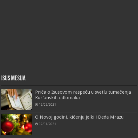
Isus Mesija
Priča o Isusovom raspeću u svetlu tumačenja
Kur’anskih odlomaka
13/03/2021
O Novoj godini, kićenju jelki i Deda Mrazu
02/01/2021