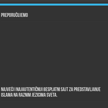
Preporučujemo
Najveći i najautentičniji besplatni sajt za predstavljanje
islama na raznim jezicima sveta.