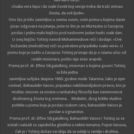
«Svaka vera lepa i da svaki čovek koji veruje treba da traži smisao
života, da voli ljude».
Ono što je bilo zanimljivo u svemu ovom, osim pisma u kojima slavni
pisac odgovara na pitanja, jeste to što je on Murtazinu iz časopisa
poslao i jednu malu knjižicu pod naslovom Jedan hadis svaki dan.
U ovoj knjižici Tolstoj navodi Muhammedove reči i dodaje: «Ove
božanske (melodične) reči su potrebne pripadniku svake vere». U
pismu koje je izašlo u časopisu Tolstoj priznaje da je o islamu učio od
ruskih misionara, pošto nije znao arapski.
Prema prof. dr. Elfine Sibgatullinoj, misionari o kojima govori Tolstoj
su bila jedna
zanimljiva sufijska skupina 1860. godine među Tatarima. Iako je njen
osnivač, Bahauddin Vaisov, pripadao nakšibendijskom pravcu, bio je
mislilac otvoren za novine u tarikatskoj filozofiji kao neminovnost
društvenog života tog vremena… Međutim, zbog kritike vladine
politike u pismu koje je poslao ruskom caru, Bahauddin Vaisov je
poslan u izgnanstvo.
Prema prof. dr. Elfine Sibgatullinoj, Bahauddin Vaisov i Tolstoj su se
sretali i nalazili su zajednička gledišta u nekim temama. Poput Vaisova,
čak je i Tolstoj došao na ideju da se udalji iz zemlje i društva.