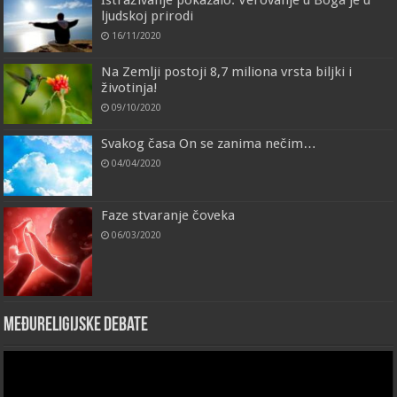
ljudskoj prirodi
16/11/2020
Na Zemlji postoji 8,7 miliona vrsta biljki i
životinja!
09/10/2020
Svakog časa On se zanima nečim…
04/04/2020
Faze stvaranje čoveka
06/03/2020
Međureligijske debate
Video
Player