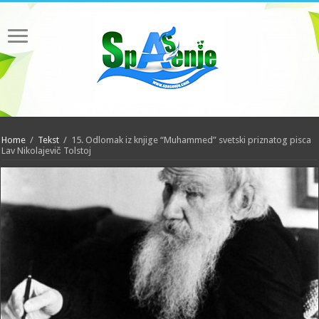
Home
/
Tekst
/
15. Odlomak iz knjige “Muhammed” svetski priznatog pisca
Lav Nikolajevič Tolstoj