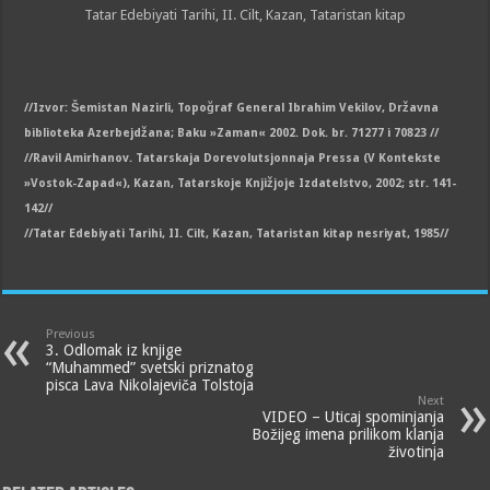
Tatar Edebiyati Tarihi, II. Cilt, Kazan, Tataristan kitap
//Izvor: Šemistan Nazirli, Topoğraf General Ibrahim Vekilov, Državna
biblioteka Azerbejdžana; Baku »Zaman« 2002. Dok. br. 71277 i 70823 //
//Ravil Amirhanov. Tatarskaja Dorevolutsjonnaja Pressa (V Kontekste
»Vostok-Zapad«), Kazan, Tatarskoje Knjižjoje Izdatelstvo, 2002; str. 141-
142//
//Tatar Edebiyati Tarihi, II. Cilt, Kazan, Tataristan kitap nesriyat, 1985//
Previous
3. Odlomak iz knjige
“Muhammed” svetski priznatog
pisca Lava Nikolajeviča Tolstoja
Next
VIDEO – Uticaj spominjanja
Božijeg imena prilikom klanja
životinja