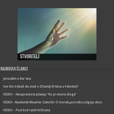
Stvoritelj
Najnoviji članci
Jerusalim u Kur'anu
Sve što trebaš da znaš o Džamiji El Aksa u Palestini?
VIDEO – Neispravnost pitanja: “Ko je stvorio Boga”
VIDEO- Akademik Muamer Zukorlić-O moralu,porodici,odgoju dece
VIDEO – Post kod ranih hrišćana