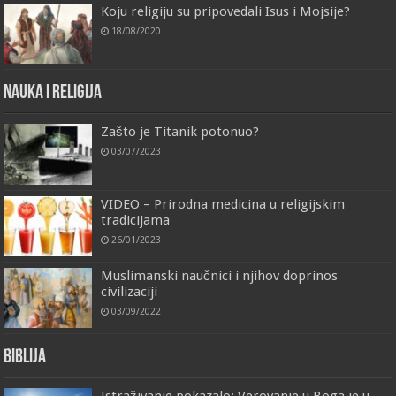
Koju religiju su pripovedali Isus i Mojsije?
18/08/2020
Nauka i religija
Zašto je Titanik potonuo?
03/07/2023
VIDEO – Prirodna medicina u religijskim
tradicijama
26/01/2023
Muslimanski naučnici i njihov doprinos
civilizaciji
03/09/2022
Biblija
Istraživanje pokazalo: Verovanje u Boga je u