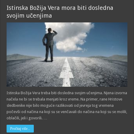
Istinska Božija Vera mora biti dosledna
svojim učenjima
Istinska Božija Vera treba biti dosledna svojim učenjima. Njena izvorna
načela ne bi se trebala menjati kroz vreme. Na primer, rane Hristove
sledbenike nije bilo moguće razlikovati od jevreja tog vremena
počevši od načina na koji su se venčavali do načina na koji su se molili,
oblačili, jeli i govorili. …
Pročitaj više...