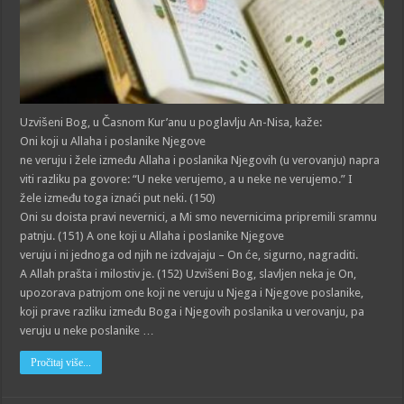
Uzvišeni Bog, u Časnom Kur’anu u poglavlju An-Nisa, kaže:
Oni koji u Allaha i poslanike Njegove
ne veruju i žele između Allaha i poslanika Njegovih (u verovanju) napra
viti razliku pa govore: “U neke verujemo, a u neke ne verujemo.” I
žele između toga iznaći put neki. (150)
Oni su doista pravi nevernici, a Mi smo nevernicima pripremili sramnu
patnju. (151) A one koji u Allaha i poslanike Njegove
veruju i ni jednoga od njih ne izdvajaju – On će, sigurno, nagraditi.
A Allah prašta i milostiv je. (152) Uzvišeni Bog, slavljen neka je On,
upozorava patnjom one koji ne veruju u Njega i Njegove poslanike,
koji prave razliku između Boga i Njegovih poslanika u verovanju, pa
veruju u neke poslanike …
Pročitaj više...