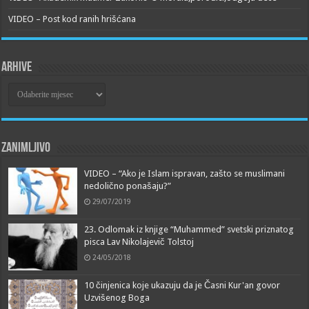
VIDEO – Post kod ranih hrišćana
Arhive
Arhive
Zanimljivo
VIDEO – “Ako je Islam ispravan, zašto se muslimani
nedolično ponašaju?”
29/07/2019
23. Odlomak iz knjige “Muhammed” svetski priznatog
pisca Lav Nikolajevič Tolstoj
24/05/2018
10 činjenica koje ukazuju da je Časni Kur'an govor
Uzvišenog Boga