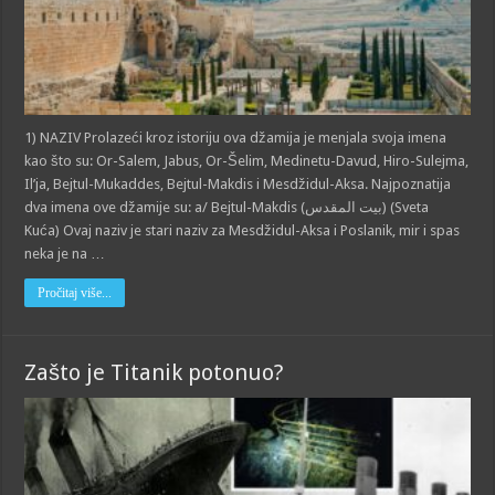
1) NAZIV Prolazeći kroz istoriju ova džamija je menjala svoja imena
kao što su: Or-Salem, Jabus, Or-Šelim, Medinetu-Davud, Hiro-Sulejma,
Il’ja, Bejtul-Mukaddes, Bejtul-Makdis i Mesdžidul-Aksa. Najpoznatija
dva imena ove džamije su: a/ Bejtul-Makdis (بيت المقدس) (Sveta
Kuća) Ovaj naziv je stari naziv za Mesdžidul-Aksa i Poslanik, mir i spas
neka je na …
Pročitaj više...
Zašto je Titanik potonuo?