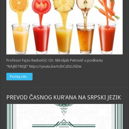
Profesor Fejzo Radončić i Dr. Miroljub Petrovič u podkastu
“NAJBITNIJE” https://youtu.be/n2hCzDLUSDw
Pročitaj više...
PREVOD ČASNOG KUR'ANA NA SRPSKI JEZIK