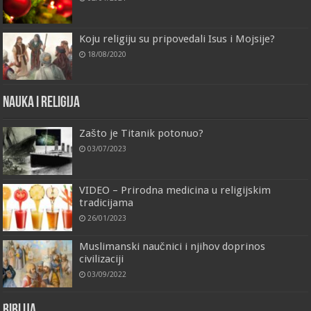
Koju religiju su pripovedali Isus i Mojsije?
18/08/2020
Nauka i religija
Zašto je Titanik potonuo?
03/07/2023
VIDEO – Prirodna medicina u religijskim
tradicijama
26/01/2023
Muslimanski naučnici i njihov doprinos
civilizaciji
03/09/2022
Biblija