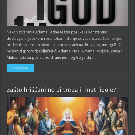
Nakon stvaranja Adama, jedna te ista poruka je konstantno
dostavljana ljudskom rodu tokom istorije čovečanstva. Da bi se ljudi
podsetili na smisao života i da bi se vratili na Pravi put, mnogi Božiji
poslanici (proroci) uključujući Adama, Noa, Avrama, Mojsija, Isusa i
Muhameda su poslati od strane jedinog Boga da …
Pročitaj više...
Zašto hrišćani ne bi trebali imati idole?