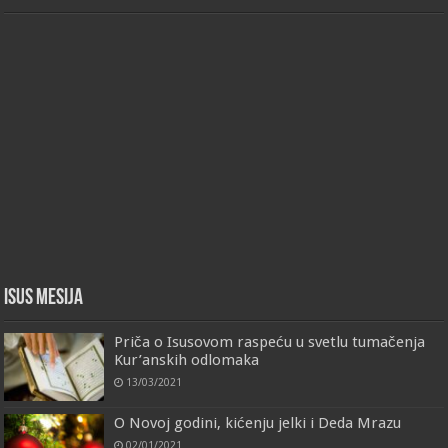
Isus Mesija
Priča o Isusovom raspeću u svetlu tumačenja
Kur’anskih odlomaka
13/03/2021
O Novoj godini, kićenju jelki i Deda Mrazu
02/01/2021