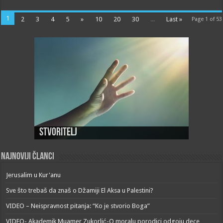
1
2
3
4
5
»
10
20
30
...
Last »
Page 1 of 53
Stvoritelj
Najnoviji članci
Jerusalim u Kur'anu
Sve što trebaš da znaš o Džamiji El Aksa u Palestini?
VIDEO – Neispravnost pitanja: “Ko je stvorio Boga”
VIDEO- Akademik Muamer Zukorlić-O moralu,porodici,odgoju dece