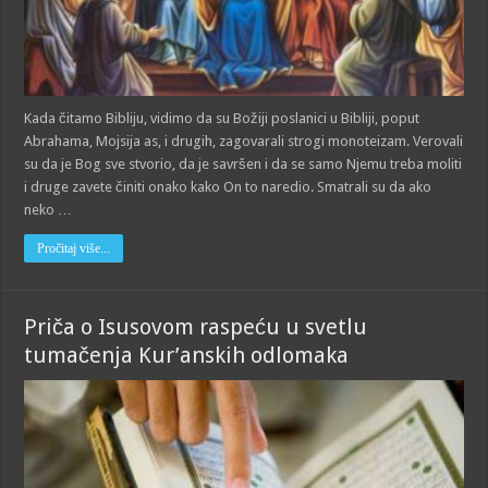
Kada čitamo Bibliju, vidimo da su Božiji poslanici u Bibliji, poput
Abrahama, Mojsija as, i drugih, zagovarali strogi monoteizam. Verovali
su da je Bog sve stvorio, da je savršen i da se samo Njemu treba moliti
i druge zavete činiti onako kako On to naredio. Smatrali su da ako
neko …
Pročitaj više...
Priča o Isusovom raspeću u svetlu
tumačenja Kur’anskih odlomaka