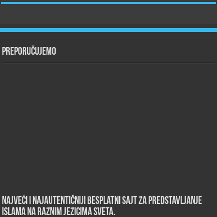
Preporučujemo
Najveći i najautentičniji besplatni sajt za predstavljanje
islama na raznim jezicima sveta.