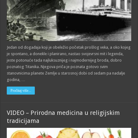
Jedan od događaja koji je obeležio početak prošlog veka, a oko kojeg
je spontano, a donekle i planirano, nastao svojevrsni mit i legenda,
jeste potonuće tada najluksuznijeg i najmodernijeg broda, dobro
poznatog Titanika. Njegova priča je poznata gotovo svim
stanovnicima planete Zemlje u starosnoj dobi od sedam pa nadalje
godina, …
Pročitaj više...
VIDEO – Prirodna medicina u religijskim
tradicijama