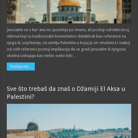
Jerusalim se u Kur'anu ne spominje po imenu, ali postoji određen broj
stihova koji su tradicionalni komentatori detektirali kao reference na
njega ili, uopštenije, na zemlju Palestinu u kojoj je on smešten.U svakoj
od ovih referenci postoji implikacija da se grad Jerusalim ili njegova
okolina izdvajaju kao nešto sveto bilo …
Pročitaj više...
Sve što trebaš da znaš o Džamiji El Aksa u
Palestini?