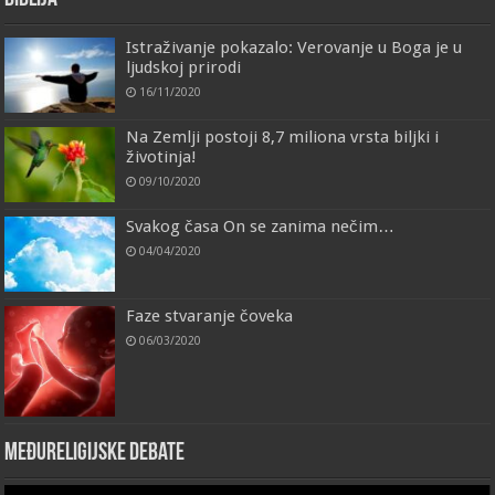
Istraživanje pokazalo: Verovanje u Boga je u
ljudskoj prirodi
16/11/2020
Na Zemlji postoji 8,7 miliona vrsta biljki i
životinja!
09/10/2020
Svakog časa On se zanima nečim…
04/04/2020
Faze stvaranje čoveka
06/03/2020
Međureligijske debate
Video