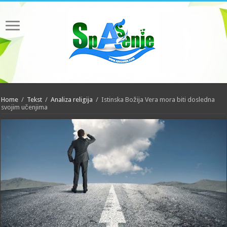
Home
/
Tekst
/
Analiza religija
/
Istinska Božija Vera mora biti dosledna
svojim učenjima