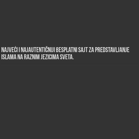
Najveći i najautentičniji besplatni sajt za predstavljanje
islama na raznim jezicima sveta.