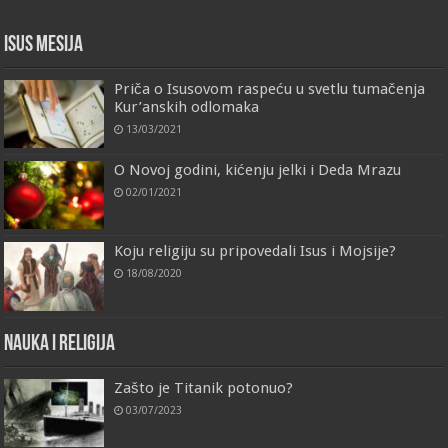
Isus Mesija
Priča o Isusovom raspeću u svetlu tumačenja
Kur’anskih odlomaka
13/03/2021
O Novoj godini, kićenju jelki i Deda Mrazu
02/01/2021
Koju religiju su pripovedali Isus i Mojsije?
18/08/2020
Nauka i religija
Zašto je Titanik potonuo?
03/07/2023