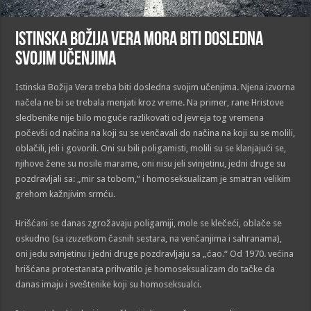
Istinska Božija Vera mora biti dosledna
svojim učenjima
Istinska Božija Vera treba biti dosledna svojim učenjima. Njena izvorna
načela ne bi se trebala menjati kroz vreme. Na primer, rane Hristove
sledbenike nije bilo moguće razlikovati od jevreja tog vremena
počevši od načina na koji su se venčavali do načina na koji su se molili,
oblačili, jeli i govorili. Oni su bili poligamisti, molili su se klanjajući se,
njihove žene su nosile marame, oni nisu jeli svinjetinu, jedni druge su
pozdravljali sa: „mir sa tobom,“ i homoseksualizam je smatran velikim
grehom kažnjivim srmću.
Hrišćani se danas zgrožavaju poligamiji, mole se klečeći, oblače se
oskudno (sa izuzetkom časnih sestara, na venčanjima i sahranama),
oni jedu svinjetinu i jedni druge pozdravljaju sa „ćao.“ Od 1970. većina
hrišćana protestanata prihvatilo je homoseksualizam do tačke da
danas imaju i sveštenike koji su homoseksualci.