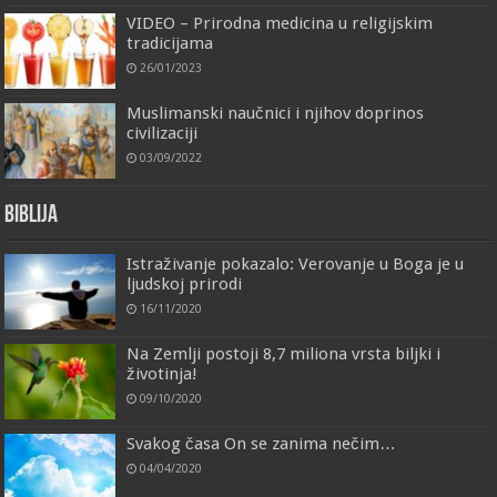
VIDEO – Prirodna medicina u religijskim
tradicijama
26/01/2023
Muslimanski naučnici i njihov doprinos
civilizaciji
03/09/2022
Biblija
Istraživanje pokazalo: Verovanje u Boga je u
ljudskoj prirodi
16/11/2020
Na Zemlji postoji 8,7 miliona vrsta biljki i
životinja!
09/10/2020
Svakog časa On se zanima nečim…
04/04/2020