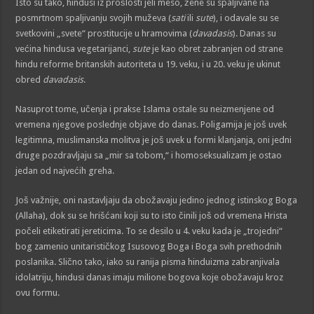
Isto su tako, hindusi iz prošlosti jeli meso, žene su spaljivane na
posmrtnom spaljivanju svojih muževa (
sati
ili
sute
), i odavale su se
svetkovini „svete“ prostitucije u hramovima (
davadasis
). Danas su
većina hindusa vegetarijanci,
sute
je kao obret zabranjen od strane
hindu reforme britanskih autoriteta u 19. veku, i u 20. veku je ukinut
obred
davadasis
.
Nasuprot tome, učenja i prakse Islama ostale su neizmenjene od
vremena njegove poslednje objave do danas. Poligamija je još uvek
legitimna, muslimanska molitva je još uvek u formi klanjanja, oni jedni
druge pozdravljaju sa „mir sa tobom,“ i homoseksualizam je ostao
jedan od najvećih greha.
Još važnije, oni nastavljaju da obožavaju jedino jednog istinskog Boga
(Allaha), dok su se hrišćani koji su to isto činili još od vremena Hrista
počeli etiketirati jereticima. To se desilo u 4. veku kada je „trojedni“
bog zamenio unitarističkog Isusovog Boga i Boga svih prethodnih
poslanika. Slično tako, iako su ranija pisma hinduizma zabranjivala
idolatriju, hindusi danas imaju milione bogova koje obožavaju kroz
ovu formu.