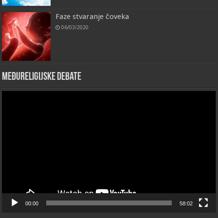
Faze stvaranje čoveka
06/03/2020
Međureligijske debate
Video
Player
00:00
58:02