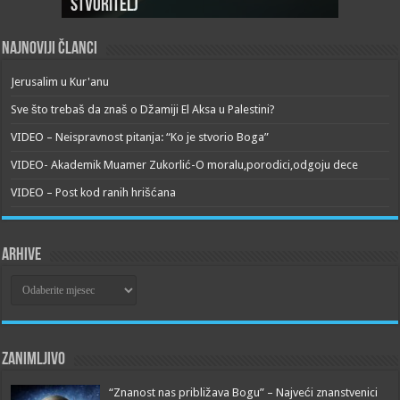
Stvoritelj
Najnoviji članci
Jerusalim u Kur'anu
Sve što trebaš da znaš o Džamiji El Aksa u Palestini?
VIDEO – Neispravnost pitanja: “Ko je stvorio Boga”
VIDEO- Akademik Muamer Zukorlić-O moralu,porodici,odgoju dece
VIDEO – Post kod ranih hrišćana
Arhive
Arhive
Zanimljivo
“Znanost nas približava Bogu” – Najveći znanstvenici