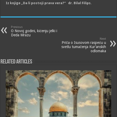
Iz knjige „Da li postoji prava vera?“ dr. Bilal Filips.
Previous
O Novoj godini, kićenju jelki i
Deda Mrazu
Next
Priča o Isusovom raspeću u
svetlu tumačenja Kur’anskih
odlomaka
Related Articles