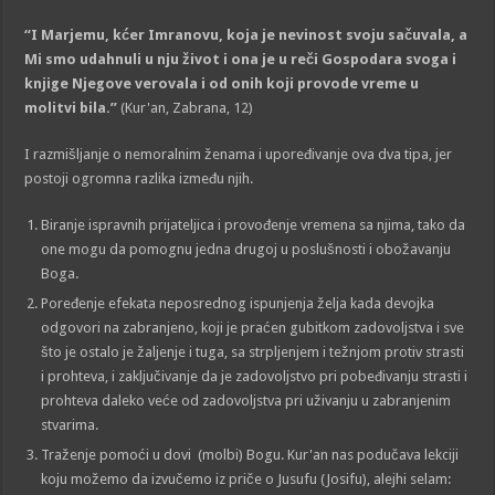
“I
M
ar
jemu
, kćer
Imranovu
, koja je nevinost svoju sačuvala, a
Mi smo udahnuli u nju život i ona je u reči Gospodara svoga i
knjige Njegove verovala i od onih koji provode vreme u
molitvi bila.”
(Kur'an, Zabrana, 12)
I razmišljanje o nemoralnim ženama i upoređivanje ova dva tipa, jer
postoji ogromna razlika između njih.
Biranje ispravnih prijateljica i provođenje vremena sa njima, tako da
one mogu da pomognu jedna drugoj u poslušnosti i obožavanju
Boga.
Poređenje efekata neposrednog ispunjenja želja kada devojka
odgovori na zabranjeno, koji je praćen gubitkom zadovoljstva i sve
što je ostalo je žaljenje i tuga, sa strpljenjem i težnjom protiv strasti
i prohteva, i zaključivanje da je zadovoljstvo pri pobeđivanju strasti i
prohteva daleko veće od zadovoljstva pri uživanju u zabranjenim
stvarima.
Traženje pomoći u dovi (molbi) Bogu. Kur'an nas podučava lekciji
koju možemo da izvučemo iz priče o Jusufu (Josifu), alejhi selam: