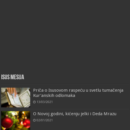
Isus Mesija
Priča o Isusovom raspeću u svetlu tumačenja
Kur’anskih odlomaka
13/03/2021
O Novoj godini, kićenju jelki i Deda Mrazu
02/01/2021