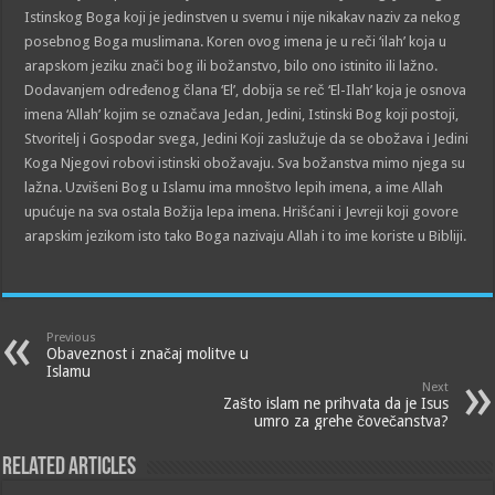
Istinskog Boga koji je jedinstven u svemu i nije nikakav naziv za nekog
posebnog Boga muslimana. Koren ovog imena je u reči ‘ilah’ koja u
arapskom jeziku znači bog ili božanstvo, bilo ono istinito ili lažno.
Dodavanjem određenog člana ‘El’, dobija se reč ‘El-Ilah’ koja je osnova
imena ‘Allah’ kojim se označava Jedan, Jedini, Istinski Bog koji postoji,
Stvoritelj i Gospodar svega, Jedini Koji zaslužuje da se obožava i Jedini
Koga Njegovi robovi istinski obožavaju. Sva božanstva mimo njega su
lažna. Uzvišeni Bog u Islamu ima mnoštvo lepih imena, a ime Allah
upućuje na sva ostala Božija lepa imena. Hrišćani i Jevreji koji govore
arapskim jezikom isto tako Boga nazivaju Allah i to ime koriste u Bibliji.
Previous
Obaveznost i značaj molitve u
Islamu
Next
Zašto islam ne prihvata da je Isus
umro za grehe čovečanstva?
Related Articles