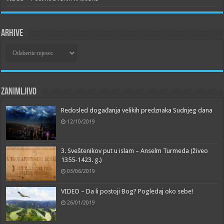
Arhive
Arhive
Zanimljivo
Redosled događanja velikih predznaka Sudnjeg dana
12/10/2019
3. Sveštenikov put u islam – Anselm Turmeda (živeo
1355-1423. g.)
03/06/2019
VIDEO – Da li postoji Bog? Pogledaj oko sebe!
26/01/2019