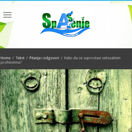
Home
/
Tekst
/
Pitanja i odgovori
/
Kako da se suprostavi seksualnim
prohtevima?