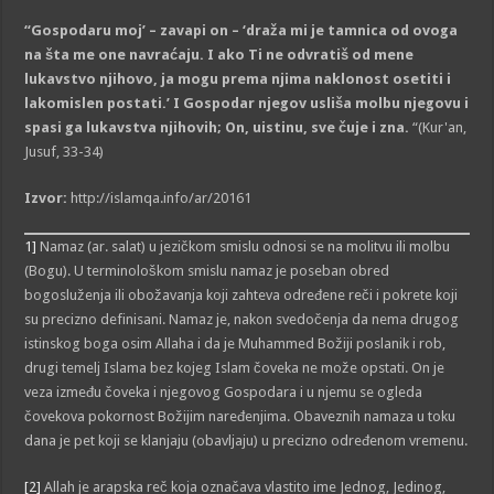
“Gospodaru moj’ – zavapi on – ‘draža mi je tamnica od ovoga
na št
a
me one navraćaju. I ako Ti ne odvratiš od mene
lukavstv
o
njihov
o
, ja mogu prema njima naklonost osetiti i
lakomislen postati.’ I Gospodar njegov usliša molbu njegovu i
spasi ga lukavstva njiho
vih
; On, uistinu, sve čuje i zna.
“(Kur'an,
Jusuf, 33-34)
Izvor:
http://islamqa.info/ar/20161
1]
Namaz (ar. salat) u jezičkom smislu odnosi se na molitvu ili molbu
(Bogu). U terminološkom smislu namaz je poseban obred
bogosluženja ili obožavanja koji zahteva određene reči i pokrete koji
su precizno definisani. Namaz je, nakon svedočenja da nema drugog
istinskog boga osim Allaha i da je Muhammed Božiji poslanik i rob,
drugi temelj Islama bez kojeg Islam čoveka ne može opstati. On je
veza između čoveka i njegovog Gospodara i u njemu se ogleda
čovekova pokornost Božijim naređenjima. Obaveznih namaza u toku
dana je pet koji se klanjaju (obavljaju) u precizno određenom vremenu.
[2]
Allah je arapska reč koja označava vlastito ime Jednog, Jedinog,