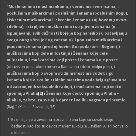
“Muslimanima i muslimankama, i vernicima i vernicama, i
poslušnim muškarcima i poslušnim ženama (poslušnim
Bogu
),
i iskrenim muškarcima i iskrenim ženama (u njihovom govoru
i delima), i strpljivim muškarcima i strpljivim ženama (u
ispunjavanju svih dužnosti koje je
Bog
naredio i u ostavljanju
svega onoga
š
to je
Bog
zabranio), i poniznim muškarcima i
poniznim ženama (pred njihovim Gospodarom –
Bogom
), i
muškarcima koji dele
milostinju
i ženama koje dele
milostinju
, i muškarcima koji poste i ženama koje poste
(obavezan post tokom meseca Ramazana i dobrovoljni post)
, i
muškarcima koji o svojim stidnim mestima vode brigu i
ženama koje o svojim stidnim mestima vode brigu (čuvaju se
od zabranjenih seksualnih radnji), i muškarcima koji često
spominju
Allaha
[2]
i ženama koje često spominju
Allaha
–
Allah
je,
za
ista, za sve njih oprost i veliku nagradu pripremio
(Raj)
.”
(Kur'an, Saveznici, 35)
Razmišljanje o životima ispravnih žena koje su čuvale svoju
čednost, kao što su devica merjema, koju je Uzvišeni Allah pohvalio
u Kur'anu: