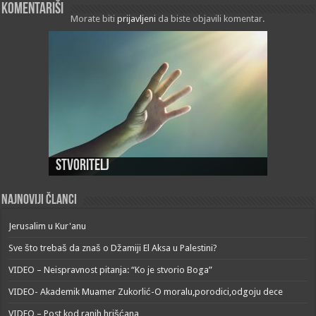
Komentariši
Morate biti
prijavljeni
da biste objavili komentar.
Stvoritelj
Najnoviji članci
Jerusalim u Kur'anu
Sve što trebaš da znaš o Džamiji El Aksa u Palestini?
VIDEO – Neispravnost pitanja: “Ko je stvorio Boga”
VIDEO- Akademik Muamer Zukorlić-O moralu,porodici,odgoju dece
VIDEO – Post kod ranih hrišćana