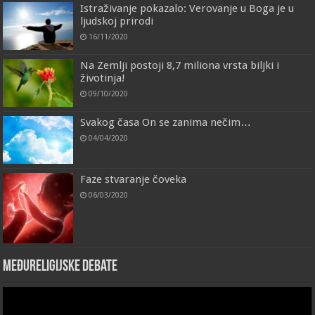
Istraživanje pokazalo: Verovanje u Boga je u
ljudskoj prirodi
16/11/2020
Na Zemlji postoji 8,7 miliona vrsta biljki i
životinja!
09/10/2020
Svakog časa On se zanima nečim…
04/04/2020
Faze stvaranje čoveka
06/03/2020
Međureligijske debate
Video
Player