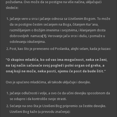
požudama. Ovo može da se postigne na više načina, uključujući
sledeće:
Jačanje vere u srcu i jačanje odnosa sa Uzvišenim Bogom. To može
da se postigne čestim sećanjem na Boga, čitanjem Kur'ana,
razmišljanjem o Božijim imenima i svojstvima, i klanjanjem dosta
dobrovoljnih namaza
[1]
. Verovanje jača srce i dušu, i pomaže u
odolevanju iskušenjima.
Post, kao što je preneseno od Poslanika, alejhi selam, kada je kazao:
“O skupino mladića, ko od vas ima mogućnost, neka se ženi,
na taj način sačuva
će
svoj pogled i polni organ
od greha
, a
onaj koji ne može, neka posti, njemu će post
da
b
ude
štit.”
Ovo je upućeno mladićima, ali takođe uključuje i devojke.
Jačanje odlučnosti i volje, a ovo će da učini devojku sposobnom da
se odupre i da kontroliše svoje strasti.
Sećanje na ono šta je Uzvišeni Bog pripremio za čestite devojke.
Uzvišeni Bog kaže (u prevodu značenja):