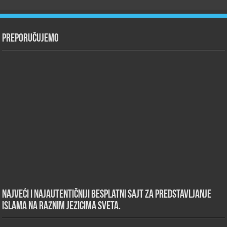
Preporučujemo
Najveći i najautentičniji besplatni sajt za predstavljanje
islama na raznim jezicima sveta.