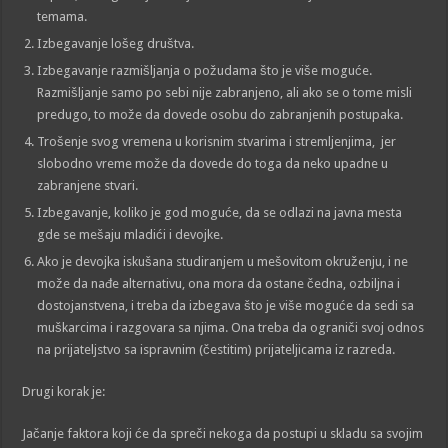
temama.
Izbegavanje lošeg društva.
Izbegavanje razmišljanja o požudama što je više moguće.
Razmišljanje samo po sebi nije zabranjeno, ali ako se o tome misli
predugo, to može da dovede osobu do zabranjenih postupaka.
Trošenje svog vremena u korisnim stvarima i stremljenjima, jer
slobodno vreme može da dovede do toga da neko upadne u
zabranjene stvari.
Izbegavanje, koliko je god moguće, da se odlazi na javna mesta
gde se mešaju mladići i devojke.
Ako je devojka iskušana studiranjem u mešovitom okruženju, i ne
može da nađe alternativu, ona mora da ostane čedna, ozbiljna i
dostojanstvena, i treba da izbegava što je više moguće da sedi sa
muškarcima i razgovara sa njima. Ona treba da ograniči svoj odnos
na prijateljstvo sa ispravnim (čestitim) prijateljicama iz razreda.
Drugi korak je:
Jačanje faktora koji će da spreči nekoga da postupi u skladu sa svojim