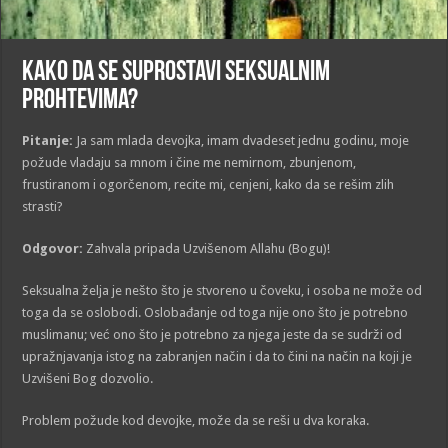
Kako da se suprostavi seksualnim
prohtevima?
Pitanje:
Ja sam mlada devojka, imam dvadeset jednu godinu, moje
požude vladaju sa mnom i čine me nemirnom, zbunjenom,
frustiranom i ogorčenom, recite mi, cenjeni, kako da se rešim zlih
strasti?
Odgovor:
Zahvala pripada Uzvišenom Allahu (Bogu)!
Seksualna želja je nešto što je stvoreno u čoveku, i osoba ne može od
toga da se oslobodi. Oslobađanje od toga nije ono što je potrebno
muslimanu; već ono što je potrebno za njega jeste da se sudrži od
upražnjavanja istog na zabranjen način i da to čini na način na koji je
Uzvišeni Bog dozvolio.
Problem požude kod devojke, može da se reši u dva koraka.