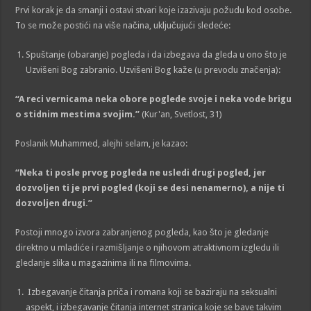
Prvi korak je da smanji i ostavi stvari koje izazivaju požudu kod osobe.
To se može postići na više načina, uključujući sledeće:
Spuštanje (obaranje) pogleda i da izbegava da gleda u ono što je
Uzvišeni Bog zabranio. Uzvišeni Bog kaže (u prevodu značenja):
“A reci vernicama neka obore poglede svoje i neka vode brigu
o stidnim mestima svojim
.”
(Kur'an, Svetlost, 31)
Poslanik Muhammed, alejhi selam, je kazao:
“Neka ti posle prvog pogleda ne usledi drugi pogled, jer
dozvoljen ti je prvi pogled (koji se desi nenamerno), a nije ti
dozvoljen drugi.”
Postoji mnogo izvora zabranjenog pogleda, kao što je gledanje
direktno u mladiće i razmišljanje o njihovom atraktivnom izgledu ili
gledanje slika u magazinima ili na filmovima.
Izbegavanje čitanja priča i romana koji se baziraju na seksualni
aspekt, i izbegavanje čitanja internet stranica koje se bave takvim