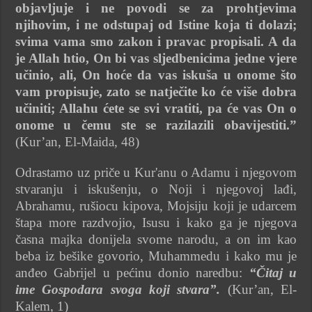
objavljuje i ne povodi se za prohtjevima
njihovim, i ne odstupaj od Istine koja ti dolazi;
svima vama smo zakon i pravac propisali. A da
je Allah htio, On bi vas sljedbenicima jedne vjere
učinio, ali, On hoće da vas iskuša u onome što
vam propisuje, zato se natječite ko će više dobra
učiniti; Allahu ćete se svi vratiti, pa će vas On o
onome u čemu ste se razilazili obavijestiti.”
(Kur’an, El-Maida, 48)
Odrastamo uz priče u Kur'anu o Adamu i njegovom
stvaranju i iskušenju, o Noji i njegovoj lađi,
Abrahamu, rušiocu kipova, Mojsiju koji je udarcem
štapa more razdvojio, Isusu i kako ga je njegova
časna majka donijela svome narodu, a on im kao
beba iz bešike govorio, Muhammedu i kako mu je
anđeo Gabrijel u pećinu donio naredbu:
“Čitaj u
ime Gospodara svoga koji stvara”.
(Kur’an, El-
Kalem, 1)