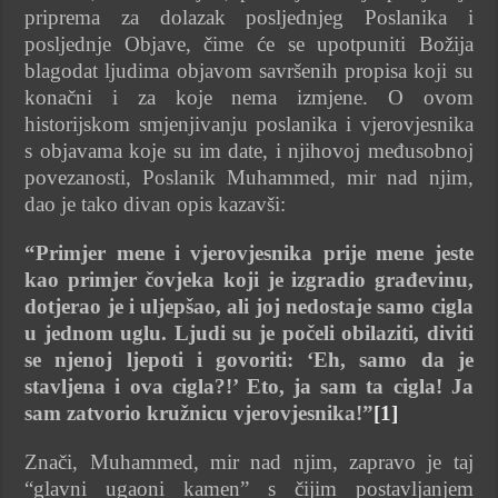
priprema za dolazak posljednjeg Poslanika i
posljednje Objave, čime će se upotpuniti Božija
blagodat ljudima objavom savršenih propisa koji su
konačni i za koje nema izmjene. O ovom
historijskom smjenjivanju poslanika i vjerovjesnika
s objavama koje su im date, i njihovoj međusobnoj
povezanosti, Poslanik Muhammed, mir nad njim,
dao je tako divan opis kazavši:
“Primjer mene i vjerovjesnika prije mene jeste
kao primjer čovjeka koji je izgradio građevinu,
dotjerao je i uljepšao, ali joj nedostaje samo cigla
u jednom uglu. Ljudi su je počeli obilaziti, diviti
se njenoj ljepoti i govoriti: ‘Eh, samo da je
stavljena i ova cigla?!’ Eto, ja sam ta cigla! Ja
sam zatvorio kružnicu vjerovjesnika!”
[1]
Znači, Muhammed, mir nad njim, zapravo je taj
“glavni ugaoni kamen” s čijim postavljanjem