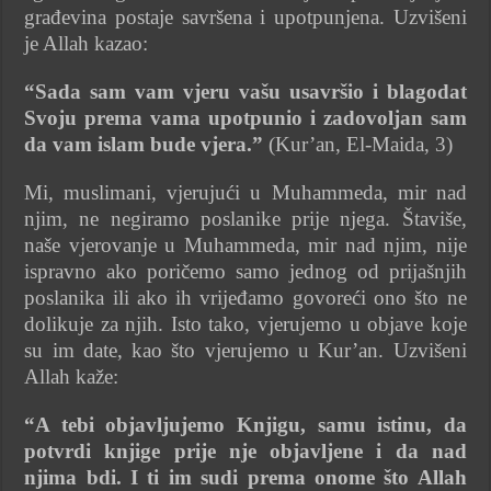
građevina postaje savršena i upotpunjena. Uzvišeni
je Allah kazao:
“Sada sam vam vjeru vašu usavršio i blagodat
Svoju prema vama upotpunio i zadovoljan sam
da vam islam bude vjera.”
(Kur’an, El-Maida, 3)
Mi, muslimani, vjerujući u Muhammeda, mir nad
njim, ne negiramo poslanike prije njega. Štaviše,
naše vjerovanje u Muhammeda, mir nad njim, nije
ispravno ako poričemo samo jednog od prijašnjih
poslanika ili ako ih vrijeđamo govoreći ono što ne
dolikuje za njih. Isto tako, vjerujemo u objave koje
su im date, kao što vjerujemo u Kur’an. Uzvišeni
Allah kaže:
“A tebi objavljujemo Knjigu, samu istinu, da
potvrdi knjige prije nje objavljene i da nad
njima bdi. I ti im sudi prema onome što Allah