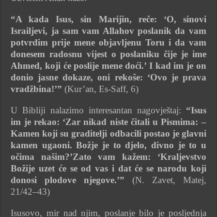
“A kada Isus, sin Marijin, reče: ‘O, sinovi
Israiljevi, ja sam vam Allahov poslanik da vam
potvrdim prije mene objavljenu Toru i da vam
donesem radosnu vijest o poslaniku čije je ime
Ahmed, koji će poslije mene doći.’ I kad im je on
donio jasne dokaze, oni rekoše: ‘Ovo je prava
vradžbina!’”
(Kur’an, Es-Saff, 6)
U Bibliji nalazimo interesantan nagovještaj:
“Isus
im je rekao: ‘Zar nikad niste čitali u Pismima: –
Kamen koji su graditelji odbacili postao je glavni
kamen ugaoni. Božje je to djelo, divno je to u
očima našim?’Zato vam kažem: ‘Kraljevstvo
Božije uzet će se od vas i dat će se narodu koji
donosi plodove njegove.’”
(N. Zavet, Matej,
21/42–43)
Isusovo, mir nad njim, poslanje bilo je posljednja