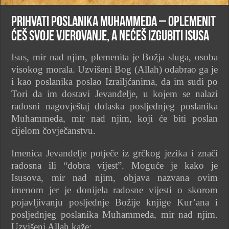
Prihvati poslanika Muhammeda – oplemenit
ćeš svoje vjerovanje, a nećeš izgubiti Isusa
Isus, mir nad njim, plemenita je Božja sluga, osoba
visokog morala. Uzvišeni Bog (Allah) odabrao ga je
i kao poslanika poslao Izrailjćanima, da im sudi po
Tori da im dostavi Jevanđelje, u kojem se nalazi
radosni nagovještaj dolaska posljednjeg poslanika
Muhammeda, mir nad njim, koji će biti poslan
cijelom čovječanstvu.
Imenica Jevanđelje potječe iz grčkog jezika i znači
radosna ili “dobra vijest”. Moguće je kako je
Isusova, mir nad njim, objava nazvana ovim
imenom jer je donijela radosne vijesti o skorom
pojavljivanju posljednje Božije knjige Kur’ana i
posljednjeg poslanika Muhammeda, mir nad njim.
Uzvišeni Allah kaže: