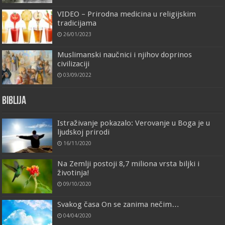
VIDEO – Prirodna medicina u religijskim
tradicijama
26/01/2023
Muslimanski naučnici i njihov doprinos
civilizaciji
03/09/2022
Biblija
Istraživanje pokazalo: Verovanje u Boga je u
ljudskoj prirodi
16/11/2020
Na Zemlji postoji 8,7 miliona vrsta biljki i
životinja!
09/10/2020
Svakog časa On se zanima nečim…
04/04/2020