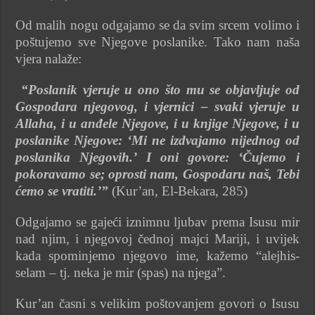
Od malih nogu odgajamo se da svim srcem volimo i
poštujemo sve Njegove poslanike. Tako nam naša
vjera nalaže:
“Poslanik vjeruje u ono što mu se objavljuje od
Gospodara njegovog, i vjernici – svaki vjeruje u
Allaha, i u anđele Njegove, i u knjige Njegove, i u
poslanike Njegove: ‘Mi ne izdvajamo nijednog od
poslanika Njegovih.’ I oni govore: ‘Čujemo i
pokoravamo se; oprosti nam, Gospodaru naš, Tebi
ćemo se vratiti.’”
(Kur’an, El-Bekara, 285)
Odgajamo se gajeći iznimnu ljubav prema Isusu mir
nad njim, i njegovoj čednoj majci Mariji, i uvijek
kada spominjemo njegovo ime, kažemo “alejhis-
selam – tj. neka je mir (spas) na njega”.
Kur’an časni s velikim poštovanjem govori o Isusu