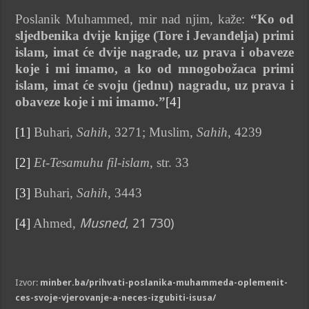
Poslanik Muhammed, mir nad njim, kaže:
“Ko od
sljedbenika dvije knjige (Tore i Jevanđelja) primi
islam, imat će dvije nagrade, uz prava i obaveze
koje i mi imamo, a ko od mnogobožaca primi
islam, imat će svoju (jednu) nagradu, uz prava i
obaveze koje i mi imamo.”
[4]
[1]
Buhari,
Sahih
, 3271; Muslim,
Sahih
, 4239
[2]
Et-Tesamuhu fil-islam
, str. 33
[3]
Buhari,
Sahih
, 3443
[4]
Ahmed,
Musned
, 21 730)
Izvor:
minber.ba/prihvati-poslanika-muhammeda-oplemenit-
ces-svoje-vjerovanje-a-neces-izgubiti-isusa/