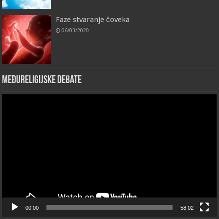
Faze stvaranje čoveka
06/03/2020
Međureligijske debate
Video
Player
00:00
58:02