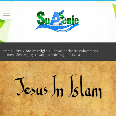
Home
/
Tekst
/
Analiza religija
/
Prihvati poslanika Muhammeda –
oplemenit ćeš svoje vjerovanje, a nećeš izgubiti Isusa