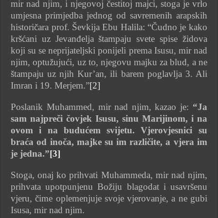
mir nad njim, i njegovoj čestitoj majci, stoga je vrlo
umjesna primjedba jednog od savremenih arapskih
historičara prof. Ševkija Ebu Halila: “Čudno je kako
kršćani uz Jevanđelja štampaju svete spise židova
koji su se neprijateljski ponijeli prema Isusu, mir nad
njim, optužujući, uz to, njegovu majku za blud, a ne
štampaju uz njih Kur’an, ili barem poglavlja 3. Ali
Imran i 19. Merjem.”
[2]
Poslanik Muhammed, mir nad njim, kazao je:
“Ja
sam najpreči čovjek Isusu, sinu Marijinom, i na
ovom i na budućem svijetu. Vjerovjesnici su
braća od inoča, majke su im različite, a vjera im
je jedna.”
[3]
Stoga, onaj ko prihvati Muhammeda, mir nad njim,
prihvata upotpunjenu Božiju blagodat i usavršenu
vjeru, čime oplemenjuje svoje vjerovanje, a ne gubi
Isusa, mir nad njim.