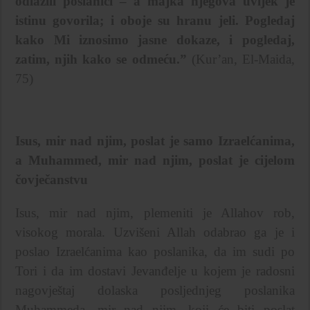
odlazili poslanici – a majka njegova uvijek je
istinu govorila; i oboje su hranu jeli. Pogledaj
kako Mi iznosimo jasne dokaze, i pogledaj,
zatim, njih kako se odmeću.”
(Kur’an, El-Maida,
75)
Isus, mir nad njim, poslat je samo Izraelćanima,
a Muhammed, mir nad njim, poslat je cijelom
čovječanstvu
Isus, mir nad njim, plemeniti je Allahov rob,
visokog morala. Uzvišeni Allah odabrao ga je i
poslao Izraelćanima kao poslanika, da im sudi po
Tori i da im dostavi Jevanđelje u kojem je radosni
nagovještaj dolaska posljednjeg poslanika
Muhammeda, mir nad njim, koji će biti poslat