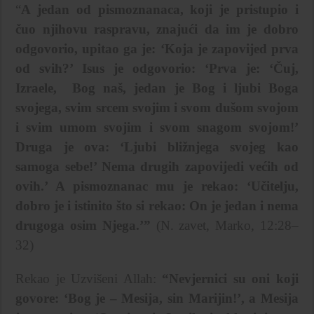
“
A jedan od pismoznanaca, koji je pristupio i
čuo njihovu raspravu, znajući da im je dobro
odgovorio, upitao ga je: ‘Koja je zapovijed prva
od svih?’ Isus je odgovorio: ‘Prva je: ‘Čuj,
Izraele, Bog naš, jedan je Bog i ljubi Boga
svojega, svim srcem svojim i svom dušom svojom
i svim umom svojim i svom snagom svojom!’
Druga je ova: ‘Ljubi bližnjega svojeg kao
samoga sebe!’ Nema drugih zapovijedi većih od
ovih.’ A pismoznanac mu je rekao: ‘Učitelju,
dobro je i istinito što si rekao: On je jedan i nema
drugoga osim Njega.’”
(N. zavet, Marko, 12:28–
32)
Rekao je Uzvišeni Allah:
“Nevjernici su oni koji
govore: ‘Bog je – Mesija, sin Marijin!’, a Mesija