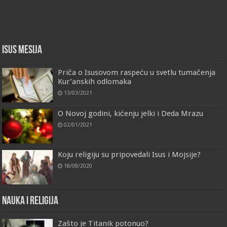
Isus Mesija
Priča o Isusovom raspeću u svetlu tumačenja
Kur’anskih odlomaka
13/03/2021
O Novoj godini, kićenju jelki i Deda Mrazu
02/01/2021
Koju religiju su pripovedali Isus i Mojsije?
18/08/2020
Nauka i religija
Zašto je Titanik potonuo?