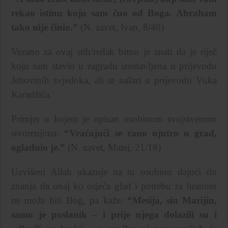
rekao istinu koju sam čuo od Boga. Abraham
tako nije činio.”
(N. zavet, Ivan, 8/40)
Vezano za ovaj stih/redak bitno je znati da je riječ
koju sam stavio u zagradu izostavljena u prijevodu
Jehovinih svjedoka, ali se nalazi u prijevodu Vuka
Karadžića.
Primjer u kojem je opisan osobinom svojstvenom
stvorenjima:
“Vraćajući se rano ujutro u grad,
ogladnio je.”
(N. zavet, Matej, 21/18)
Uzvišeni Allah ukazuje na tu osobinu dajući do
znanja da onaj ko osjeća glad i potrebu za hranom
ne može biti Bog, pa kaže:
“Mesija, sin Marijin,
samo je poslanik – i prije njega dolazili su i