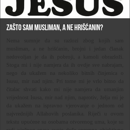
Zašto sam musliman, a ne hrišćanin?
Nema sumnje da su razlozi zbog kojih sam
musliman, a ne hrišćanin, brojni i jedan članak
nedovoljan je da ih pobroji, a kamoli obrazloži.
Stoga mi i nije namjera da ih ovdje sve nabrajam,
nego da ukažem na nekoliko bitnih činjenica o
Isusu, mir nad njim. Pri tome mi je vrlo bitno da
čitalac shvati kako mi nije namjera da umanjim
vrijednost Isusa, mir nad njim, naprotiv, želja mi je
da ukažem na ispravno vjerovanje o jednom od
najvrednijih Allahovih poslanika. Riječi u ovom
tekstu upućene su osobama otvorenog uma, koje su
radi vječnog spasa svoje duše spremne objektivno