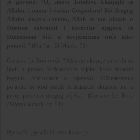
je govorio: ‘O, sinovi Israilovi, klanjajte se
Allahu, i mome i vašem Gospodaru! Ko drugog
Allahu smatra ravnim, Allah će mu ulazak u
Džennet zabraniti i boravište njegovo će
Džehennem biti; a nevjernicima neće niko
pomoći.”
(Kur’an, El-Maida, 72)
Gustave Le Bon tvrdi: “Ništa ne ukazuje na to da su
ljudi u prvom hrišćanskom vijeku Isusa smatrali
bogom. Vjerovanje u njegovu božanstvenost
pojavilo se kod nekih hrišćanskih skupina tek u
prvoj polovini drugog vijeka.” (Gustave Le Bon,
Hajatul-hakaik
, str. 51)
Njemački pjesnik Goethe kazao je: