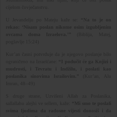
cijelom čovječanstvu.
U Jevanđelju po Mateju kaže se:
“Na to je on
rekao: ‘Nisam poslan nikome osim izgubljenim
ovcama doma Izraelova.’”
(Biblija, Matej,
poglavlje 15:24)
Kur’an časni potvrđuje da je njegovo poslanje bilo
ograničeno na Izraelćane:
“I podučit će ga Knjizi i
mudrosti, i Tevratu i Indžilu, i poslati kao
poslanika sinovima Israilovim.”
(Kur’an, Alu
Imran, 48–49)
S druge strane, Uzvišeni Allah za Poslanika,
sallallahu alejhi ve sellem, kaže:
“Mi smo te poslali
svima ljudima da radosne vijesti donosiš i da