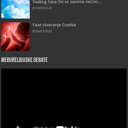
Svakog časa On se zanima nečim…
04/04/2020
Faze stvaranje čoveka
06/03/2020
Međureligijske debate
Video
Player