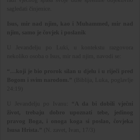
sagledati činjenice.
Isus, mir nad njim, kao i Muhammed, mir nad
njim, samo je čovjek i poslanik
U Jevanđelju po Luki, u kontekstu razgovora
nekoliko osoba o Isus, mir nad njim, navodi se:
“…koji je bio prorok silan u djelu i u riječi pred
Bogom i svim narodom.”
(Biblija, Luka, poglavlje
24:19)
U Jevanđelju po Ivanu:
“A da bi dobili vječni
život, trebaju dobro upoznati tebe, jedinog
pravog Boga, i onoga koga si poslao, čovjeka
Isusa Hrista.”
(N. zavet, Ivan, 17/3)