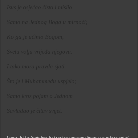
Isus je osjećao čisto i mislio
Samo na Jednog Boga u mirnoći;
Ko ga je učinio Bogom,
Svetu volju vrijeđa njegovu.
I tako mora pravda sjati
Što je i Muhammedu uspjelo;
Samo kroz pojam o Jednom
Savladao je čitav svijet.
Izvor: http://minber.ba/zasto-sam-musliman-a-ne-krscanin/