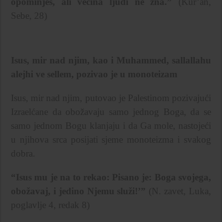
opominješ, ali većina ljudi ne zna.”
(Kur’an,
Sebe, 28)
Isus, mir nad njim, kao i Muhammed, sallallahu
alejhi ve sellem, pozivao je u monoteizam
Isus, mir nad njim, putovao je Palestinom pozivajući
Izraelćane da obožavaju samo jednog Boga, da se
samo jednom Bogu klanjaju i da Ga mole, nastojeći
u njihova srca posijati sjeme monoteizma i svakog
dobra.
“Isus mu je na to rekao: Pisano je: Boga svojega,
obožavaj, i jedino Njemu služi!’”
(N. zavet, Luka,
poglavlje 4, redak 8)