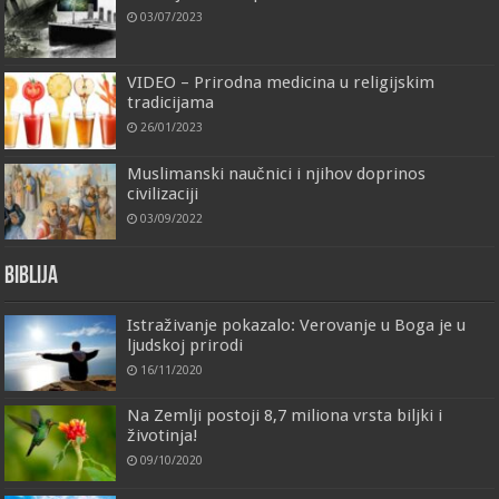
03/07/2023
VIDEO – Prirodna medicina u religijskim
tradicijama
26/01/2023
Muslimanski naučnici i njihov doprinos
civilizaciji
03/09/2022
Biblija
Istraživanje pokazalo: Verovanje u Boga je u
ljudskoj prirodi
16/11/2020
Na Zemlji postoji 8,7 miliona vrsta biljki i
životinja!
09/10/2020