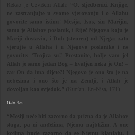
Rekao je Uzvišeni Allah:
“O, sljedbenici Knjige,
ne zastranjujte u svome vjerovanju i o Allahu
govorite samo istinu! Mesija, Isus, sin Marijin,
samo je Allahov poslanik, i Riječ Njegova koju je
Mariji dostavio, i Duh (stvoren) od Njega; zato
vjerujte u Allaha i u Njegove poslanike i ne
govorite: ‘Trojica su!’ Prestanite, bolje vam je!
Allah je samo jedan Bog – hvaljen neka je On! –
zar On da ima dijete?! Njegovo je ono što je na
nebesima i ono što je na Zemlji, i Allah je
dovoljan kao svjedok.”
(Kur’an, En-Nisa, 171)
I također:
“Mesiji neće biti zazorno da prizna da je Allahov
sluga, pa ni anđelima, Njemu najbližim. A one
kojima bude zazorno da se Njemu klanjaju, i