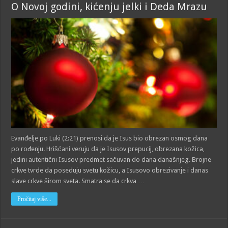
O Novoj godini, kićenju jelki i Deda Mrazu
Evanđelje po Luki (2:21) prenosi da je Isus bio obrezan osmog dana
po rođenju. Hrišćani veruju da je Isusov prepucij, obrezana kožica,
jedini autentični Isusov predmet sačuvan do dana današnjeg. Brojne
crkve tvrde da poseduju svetu kožicu, a Isusovo obrezivanje i danas
slave crkve širom sveta. Smatra se da crkva …
Pročitaj više...