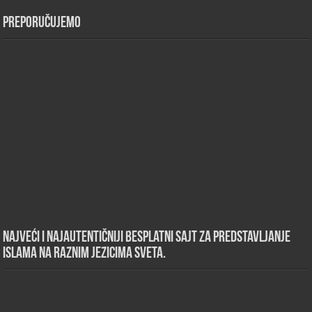
Preporučujemo
Najveći i najautentičniji besplatni sajt za predstavljanje
islama na raznim jezicima sveta.