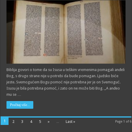
Biblija govori o tome da su Isusa u teškim vremenima pomagali anđeli
Bog, s druge strane nije u potrebi da bude pomagan. Ljudsko biće
jeste. Svemogućem Bogu pomoć nije potrebna jer je on Svemoguć.
Isusu je bila potrebna pomoć, i zato on ne može biti Bog. „A anđeo
mu se …
Pročitaj više...
1
2
3
4
5
»
...
Last »
Page 1 of 6