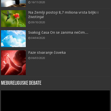
16/11/2020
Na Zemlji postoji 8,7 miliona vrsta biljki i
životinja!
09/10/2020
Svakog časa On se zanima nečim…
04/04/2020
Faze stvaranje čoveka
06/03/2020
Međureligijske debate
Video
Player