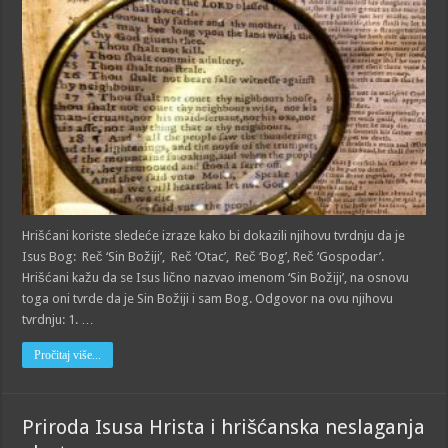
Hrišćani koriste sledeće izraze kako bi dokazili njihovu tvrdnju da je
Isus Bog: Reč ‘Sin Božiji’, Reč ‘Otac’, Reč ‘Bog’, Reč ‘Gospodar’.
Hrišćani kažu da se Isus lično nazvao imenom ‘Sin Božiji’, na osnovu
toga oni tvrde da je Sin Božiji i sam Bog. Odgovor na ovu njihovu
tvrdnju: 1. …
Pročitaj više...
Priroda Isusa Hrista i hrišćanska neslaganja