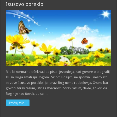
Isusovo poreklo
Bilo bi normalno očekivati da pisari jevanđelja, kad govore o biografiji
Isusa, koga smatraju Bogom i Sinom Božijim, ne spominju nešto što
se zove ‘Isusovo poreklo’, jer pravi Bog nema rodoslovlja. Ovako bar
govori zdrav razum, istina i stvarnost. Zdrav razum, dakle, govori da
Bog nije kao čovek, da se …
Pročitaj više...