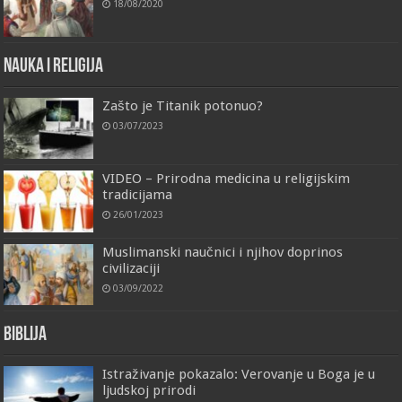
18/08/2020
Nauka i religija
Zašto je Titanik potonuo?
03/07/2023
VIDEO – Prirodna medicina u religijskim
tradicijama
26/01/2023
Muslimanski naučnici i njihov doprinos
civilizaciji
03/09/2022
Biblija
Istraživanje pokazalo: Verovanje u Boga je u
ljudskoj prirodi