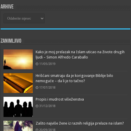
Arhive
Arhive
Zanimljivo
Kako je moj prelazak na Islam uticao na živote drugih
ljudi – Simon Alfredo Caraballo
11/05/2019
Hrišćani smatraju da je korigovanje Biblije bilo
nemoguće – da li je to tačno?
17/07/2018
Propis i mudrost višeženstva
31/12/2018
Zašto najviše žene iz raznih religija prelaze na islam?
20/09/2018