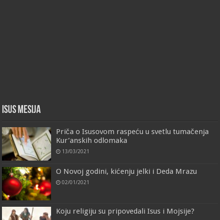
Isus Mesija
Priča o Isusovom raspeću u svetlu tumačenja
Kur’anskih odlomaka
13/03/2021
O Novoj godini, kićenju jelki i Deda Mrazu
02/01/2021
Koju religiju su pripovedali Isus i Mojsije?