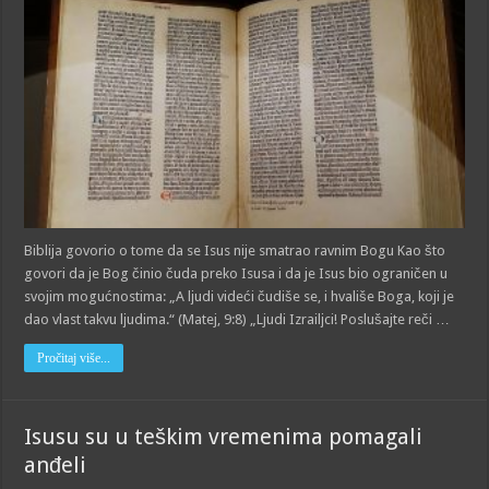
Biblija govorio o tome da se Isus nije smatrao ravnim Bogu Kao što
govori da je Bog činio čuda preko Isusa i da je Isus bio ograničen u
svojim mogućnostima: „A lјudi videći čudiše se, i hvališe Boga, koji je
dao vlast takvu lјudima.“ (Matej, 9:8) „Ljudi Izrailјci! Poslušajte reči …
Pročitaj više...
Isusu su u teškim vremenima pomagali
anđeli