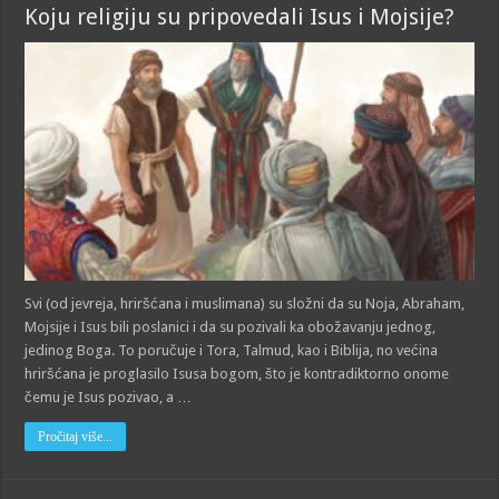
Koju religiju su pripovedali Isus i Mojsije?
Svi (od jevreja, hriršćana i muslimana) su složni da su Noja, Abraham,
Mojsije i Isus bili poslanici i da su pozivali ka obožavanju jednog,
jedinog Boga. To poručuje i Tora, Talmud, kao i Biblija, no većina
hriršćana je proglasilo Isusa bogom, što je kontradiktorno onome
čemu je Isus pozivao, a …
Pročitaj više...