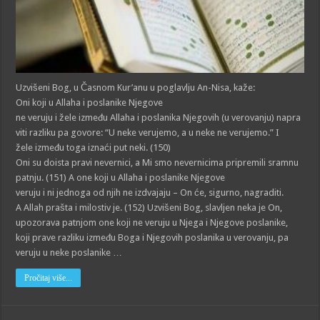
Uzvišeni Bog, u Časnom Kur’anu u poglavlju An-Nisa, kaže:
Oni koji u Allaha i poslanike Njegove
ne veruju i žele između Allaha i poslanika Njegovih (u verovanju) napra
viti razliku pa govore: “U neke verujemo, a u neke ne verujemo.” I
žele između toga iznaći put neki. (150)
Oni su doista pravi nevernici, a Mi smo nevernicima pripremili sramnu
patnju. (151) A one koji u Allaha i poslanike Njegove
veruju i ni jednoga od njih ne izdvajaju – On će, sigurno, nagraditi.
A Allah prašta i milostiv je. (152) Uzvišeni Bog, slavljen neka je On,
upozorava patnjom one koji ne veruju u Njega i Njegove poslanike,
koji prave razliku između Boga i Njegovih poslanika u verovanju, pa
veruju u neke poslanike …
Pročitaj više...