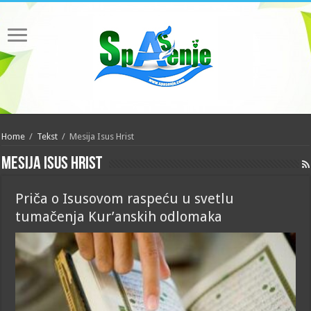
Home
/
Tekst
/
Mesija Isus Hrist
Mesija Isus Hrist
Priča o Isusovom raspeću u svetlu
tumačenja Kur’anskih odlomaka