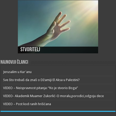
Stvoritelj
Najnoviji članci
Jerusalim u Kur'anu
Sve što trebaš da znaš o Džamiji El Aksa u Palestini?
VIDEO – Neispravnost pitanja: “Ko je stvorio Boga”
VIDEO- Akademik Muamer Zukorlić-O moralu,porodici,odgoju dece
VIDEO – Post kod ranih hrišćana