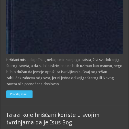
Hršćani misle da je Isus, neka je mir na njega, zaista, živi svedok knjiga
Starog zaveta, a da su bile iskrivljene ne bi ih uzimao kao os­novu, nego
bi bio dužan da jevreje optuži za iskrivljivanje. Ovaj pogrešan
zaključak zahteva odgovor, jer ni jedna od knjiga Starog ili Novog
zaveta nije prenošena doslovno …
Pročitaj više...
Izrazi koje hrišćani koriste u svojim
tvrdnjama da je Isus Bog