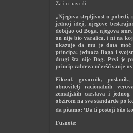
Zatim navodi:
„Njegova strpljivost u pobedi, 
jednoj ideji, njegove beskrajn
dobijao od Boga, njegova smrt 
on nije bio varalica, i ni na ko
ukazuje da mu je data moć 
principa: jednoća Boga i svojst
drugi šta nije Bog. Prvi je 
princip zahteva učvršćivanje uv
Filozof, govornik, poslanik
obnovitelj racionalnih verov
zemaljskih carstava i jedno
obzirom na sve standarde po koj
da pitamo: ‘Da li postoji bilo k
Fusnote: