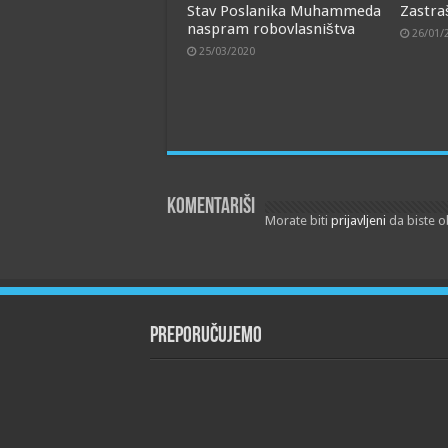
Stav Poslanika Muhammeda
Zastraš
naspram robovlasništva
26/01/
25/03/2020
Komentariši
Morate biti
prijavljeni
da biste o
Preporučujemo