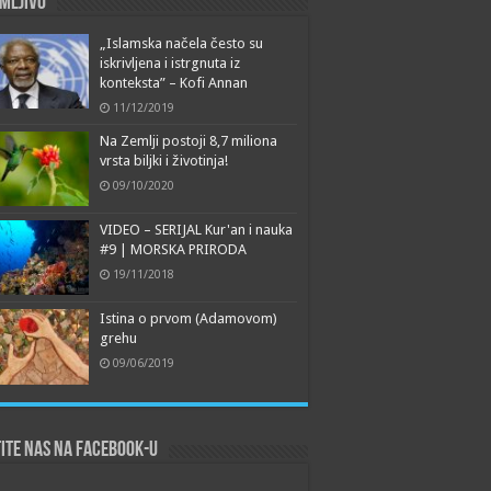
mljivo
„Islamska načela često su
iskrivljena i istrgnuta iz
konteksta” – Kofi Annan
11/12/2019
Na Zemlji postoji 8,7 miliona
vrsta biljki i životinja!
09/10/2020
VIDEO – SERIJAL Kur'an i nauka
#9 | MORSKA PRIRODA
19/11/2018
Istina o prvom (Adamovom)
grehu
09/06/2019
ite nas na Facebook-u