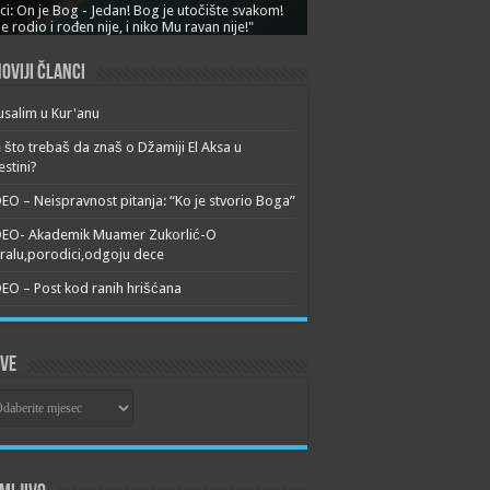
ci: On je Bog - Jedan! Bog je utočište svakom!
je rodio i rođen nije, i niko Mu ravan nije!"
oviji članci
usalim u Kur'anu
 što trebaš da znaš o Džamiji El Aksa u
estini?
EO – Neispravnost pitanja: “Ko je stvorio Boga”
DEO- Akademik Muamer Zukorlić-O
alu,porodici,odgoju dece
EO – Post kod ranih hrišćana
ive
ive