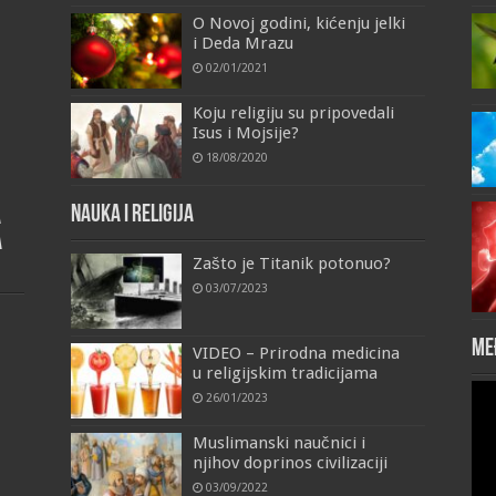
O Novoj godini, kićenju jelki
i Deda Mrazu
02/01/2021
Koju religiju su pripovedali
Isus i Mojsije?
18/08/2020
Nauka i religija
a
a
Zašto je Titanik potonuo?
03/07/2023
Me
VIDEO – Prirodna medicina
u religijskim tradicijama
Vid
26/01/2023
Pla
Muslimanski naučnici i
njihov doprinos civilizaciji
03/09/2022