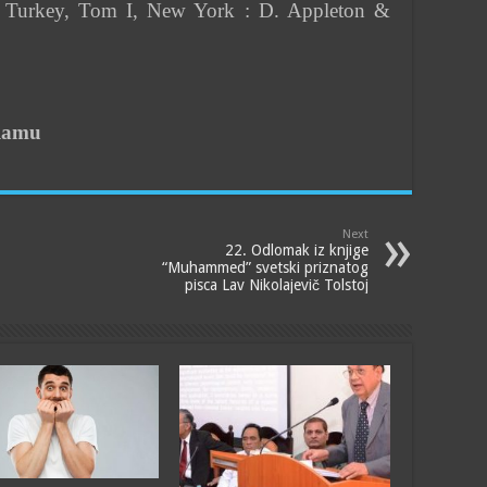
f Turkey, Tom I, New York : D. Appleton &
slamu
Next
22. Odlomak iz knjige
“Muhammed” svetski priznatog
pisca Lav Nikolajevič Tolstoj