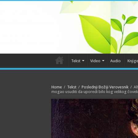
Tekst
Video
Audio
Knjig
Home
/
Tekst
/
Poslednji Božiji Verovesnik
/
Al
mogao usuditi da uporedi bilo kog velikog čove