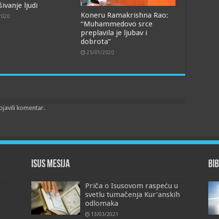
ivanje ljudi
Koneru Ramakrishna Rao:
2020
“Muhammedovo srce
preplavila je ljubav i
dobrota”
25/01/2020
bjavili komentar.
Isus Mesija
Bib
Priča o Isusovom raspeću u
svetlu tumačenja Kur’anskih
odlomaka
13/03/2021