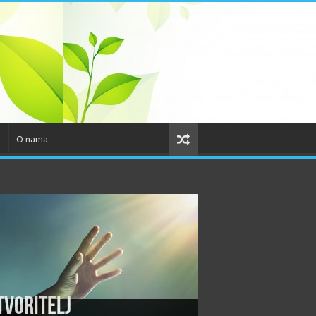
o
O nama
tvoritelj