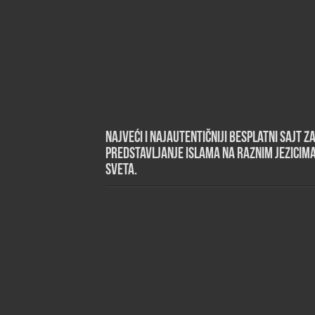
Najveći i najautentičniji besplatni sajt z
predstavljanje islama na raznim jezicim
sveta.