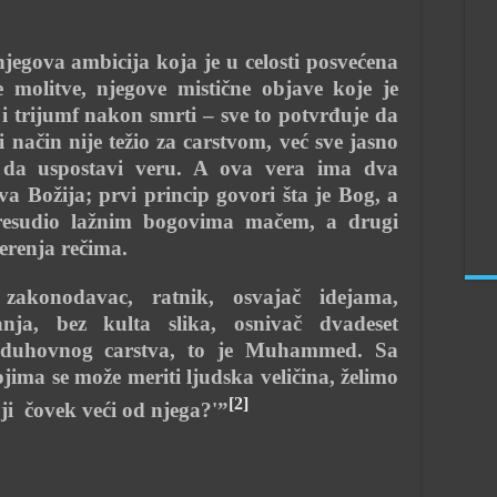
njegova ambicija koja je u celosti posvećena
e molitve, njegove mistične objave koje je
i trijumf nakon smrti – sve to potvrđuje da
ji način nije težio za carstvom, već sve jasno
da uspostavi veru. A ova vera ima dva
va Božija; prvi princip govori šta je Bog, a
presudio lažnim bogovima mačem, a drugi
erenja rečima.
, zakonodavac, ratnik, osvajač idejama,
anja, bez kulta slika, osnivač dvadeset
g duhovnog carstva, to je Muhammed. Sa
ima se može meriti ljudska veličina, želimo
[2]
oji čovek veći od njega?'”