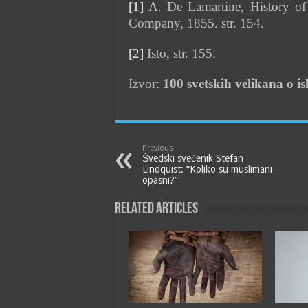
[1]
A. De Lamartine, History o
Company, 1855. str. 154.
[2]
Isto, str. 155.
Izvor:
100 svetskih velikana o i
Previous
Švedski svećenik Stefan
Lindquist: “Koliko su muslimani
opasni?”
Related Articles