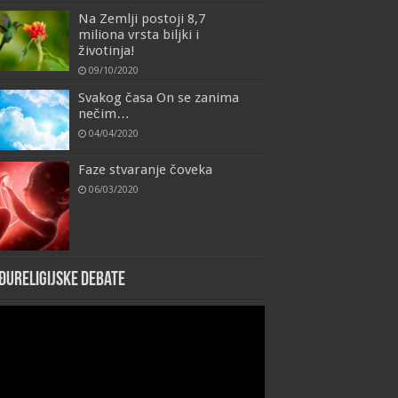
Na Zemlji postoji 8,7
miliona vrsta biljki i
životinja!
09/10/2020
Svakog časa On se zanima
nečim…
04/04/2020
Faze stvaranje čoveka
06/03/2020
đureligijske debate
eo
yer