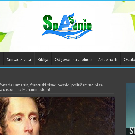
e
Smisao života
Biblija
Odgovori na zablude
Aktuelnosti
Ostal
fons de Lamartin, francuski pisac, pesnik i političar: “Ko bi se
ka u istoriji sa Muhammedom?”
S