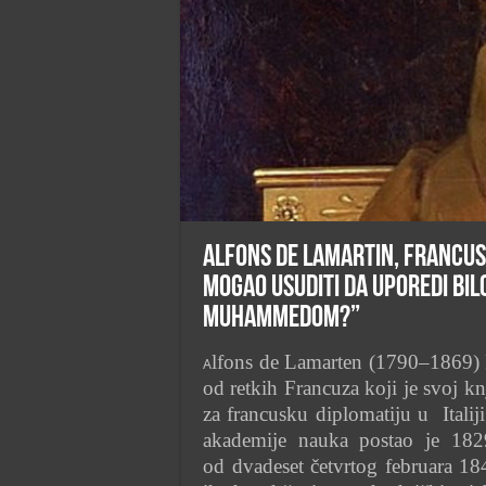
Alfons de Lamartin, francuski
mogao usuditi da uporedi bilo
Muhammedom?”
lfons de Lamarten (1790–1869) Fr
A
od retkih Francuza koji je svoj k
za francusku diplomatiju u Ital
akademije nauka postao je 1829
od dvadeset četvrtog februara 1