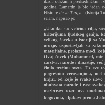
ikada održanim predsedničkim iz
godine, Lamartin je bio jedan o
Histoire
de la Turqye
(Istorija T
selam, napisao je:
„Ukoliko su: veličina cilja, sić
kriterijuma ljudskog genija, 
velikog čoveka u istoriji sa 
oružje, uspostavljali su zakon
materijalne, prolazne moći, koj
Ovaj čovek (Muhammed, mir na
carstva, narode i dinastije, već
činilo trećinu sveta. Uz sve 
pogrešnim verovanjima, misli
knjizi, od koje je svako slov
obuhvata narode i rase svako
neizbrisivi uzor ove muslima
bogovima, i ljubavi prema Je