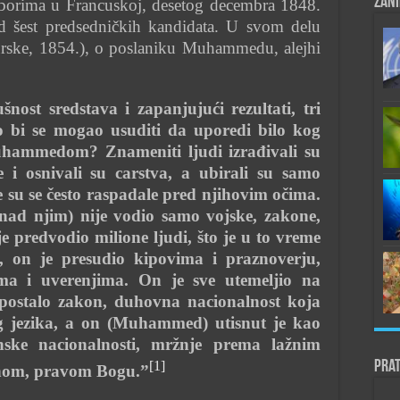
Zani
borima u Francuskoj, desetog decembra 1848.
d šest predsedničkih kandidata. U svom delu
urske, 1854.), o poslaniku Muhammedu, alejhi
ušnost sredstava i zapanjujući rezultati, tri
ko bi se mogao usuditi da uporedi bilo kog
Muhammedom? Znameniti ljudi izrađivali su
e i osnivali su carstva, a ubirali su samo
e su se često raspadale pred njihovim očima.
d njim) nije vodio samo vojske, zakone,
 je predvodio milione ljudi, što je u to vreme
to, on je presudio kipovima i praznoverju,
ma i uverenjima. On je sve utemeljio na
o postalo zakon, duhovna nacionalnost koja
g jezika, a on (Muhammed) utisnut je kao
nske nacionalnosti, mržnje prema lažnim
Prat
[1]
dnom, pravom Bogu.”