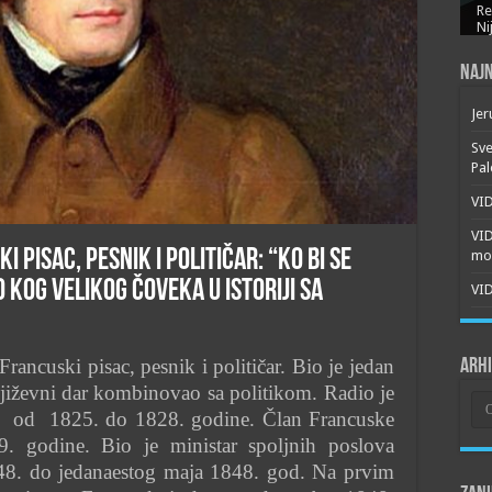
Re
Ni
Najn
Jer
Sve
Pal
VID
VI
 pisac, pesnik i političar: “Ko bi se
mor
 kog velikog čoveka u istoriji sa
VID
ancuski pisac, pesnik i političar. Bio je jedan
Arh
njiževni dar kombinovao sa politikom. Radio je
Arh
iji od 1825. do 1828. godine. Član Francuske
. godine. Bio je ministar spoljnih poslova
848. do jedanaestog maja 1848. god. Na prvim