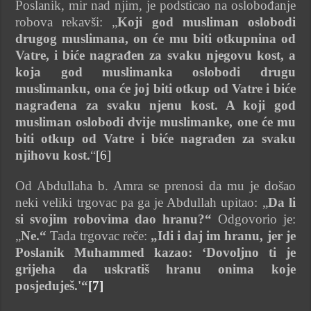
Poslanik, mir nad njim, je podsticao na oslobođanje
robova rekavši: „
Koji god musliman oslobodi
drugog muslimana, on će mu biti otkupnina od
Vatre, i biće nagrađen za svaku njegovu kost, a
koja god muslimanka oslobodi drugu
muslimanku, ona će joj biti otkup od Vatre i biće
nagrađena za svaku njenu kost. A koji god
musliman oslobodi dvije muslimanke, one će mu
biti otkup od Vatre i biće nagrađen za svaku
njihovu kost.
“
[6]
Od Abdullaha b. Amra se prenosi da mu je došao
neki veliki trgovac pa ga je Abdullah upitao: „
Da li
si svojim robovima dao hranu?“
Odgovorio je:
„
Ne.“
Tada trgovac reče:
„Idi i daj im hranu, jer je
Poslanik Muhammed kazao: ‘Dovoljno ti je
grijeha da uskratiš hranu onima koje
posjeduješ.'“
[7]