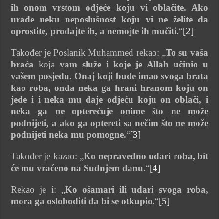
ih onom vrstom odjeće koju vi oblačite. Ako
urade neku neposlušnost koju vi ne želite da
oprostite, prodajte ih, a nemojte ih mučiti.
“
[2]
Također je Poslanik Muhammed rekao: „
To su vaša
braća
koja
vam služe i
koje je Allah učinio u
vašem posjedu. Onaj koji bude imao svoga brata
kao roba, onda neka ga hrani hranom koju on
jede i i neka mu daje odjeću koju on oblači, i
neka ga ne opterećuje onime što ne može
podnijeti, a ako ga optereti sa nečim što ne može
podnijeti neka mu pomogne.
“
[3]
Također je kazao: „
Ko nepravedno udari roba, bit
će mu vraćeno na Sudnjem danu.
“
[4]
Rekao je i: „
Ko ošamari ili udari svoga roba,
mora ga osloboditi da bi se otkupio.
“
[5]