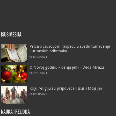
Isus Mesija
Priča o Isusovom raspeću u svetlu tumačenja
Kur’anskih odlomaka
13/03/2021
O Novoj godini, kićenju jelki i Deda Mrazu
02/01/2021
Koju religiju su pripovedali Isus i Mojsije?
18/08/2020
Nauka i religija