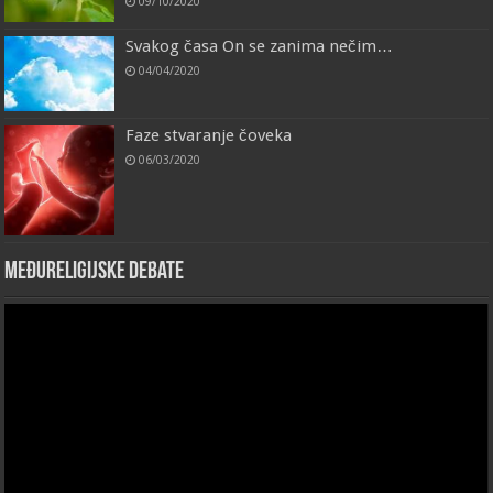
09/10/2020
Svakog časa On se zanima nečim…
04/04/2020
Faze stvaranje čoveka
06/03/2020
Međureligijske debate
Video
Player