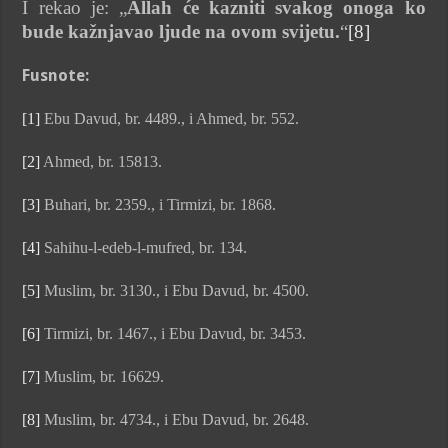
I rekao je: „
Allah će kazniti svakog onoga ko
bude kažnjavao ljude na ovom svijetu.
“
[8]
Fusnote:
[1]
Ebu Davud, br. 4489., i Ahmed, br. 552.
[2]
Ahmed, br. 15813.
[3]
Buhari, br. 2359., i Tirmizi, br. 1868.
[4]
Sahihu-l-edeb-l-mufred, br. 134.
[5]
Muslim, br. 3130., i Ebu Davud, br. 4500.
[6]
Tirmizi, br. 1467., i Ebu Davud, br. 3453.
[7]
Muslim, br. 16629.
[8]
Muslim, br. 4734., i Ebu Davud, br. 2648.