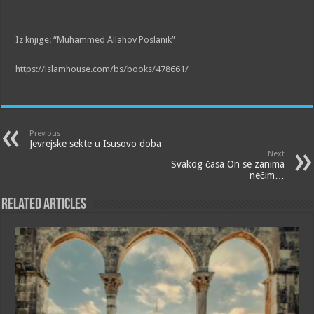
Iz knjige: “Muhammed Allahov Poslanik”
https://islamhouse.com/bs/books/478661/
Previous
Jevrejske sekte u Isusovo doba
Next
Svakog časa On se zanima
nečim…
Related Articles