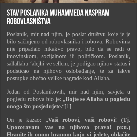
Stav Poslanika Muhammeda naspram
robovlasništva
Poslanik, mir nad njim, je poslat društvu koje je je
bilo sačinjeno od robovlasnika i robova. Robovima
nije pripadalo nikakvo pravo, bilo da se radi o
imovinskom, socijalnom ili političkom. Poslanik,
sallallahu ‘alejhi ve sellem, je podigao njihov status i
podsticao na njihovo oslobađanje, te za takve
postupke obećao velike nagrade kod Allaha.
Jedan od Poslanikovih, mir nad njim, savjeta u
pogledu robova bio je: „
Bojte se Allaha u pogledu
onoga što posjedujete.
“
[1]
On je kazao: „
Vaši robovi, vaši robovi! (Tj.
Upozoravam vas na njihova prava! pr.u.)
Hranite ih onom hranom koju vi jedete, oblačite