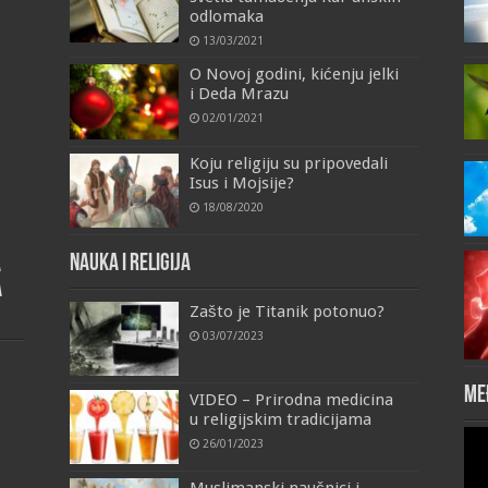
odlomaka
13/03/2021
O Novoj godini, kićenju jelki
i Deda Mrazu
02/01/2021
Koju religiju su pripovedali
Isus i Mojsije?
18/08/2020
Nauka i religija
a
a
Zašto je Titanik potonuo?
03/07/2023
Me
VIDEO – Prirodna medicina
u religijskim tradicijama
Vid
26/01/2023
Pla