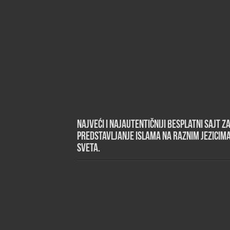
Najveći i najautentičniji besplatni sajt z
predstavljanje islama na raznim jezicim
sveta.