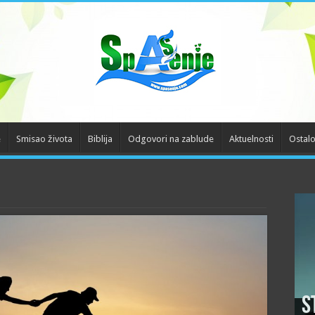
e
Smisao života
Biblija
Odgovori na zablude
Aktuelnosti
Ostal
S