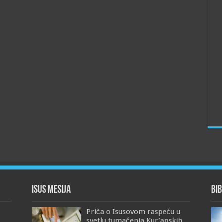
Isus Mesija
Bib
Priča o Isusovom raspeću u
svetlu tumačenja Kur’anskih