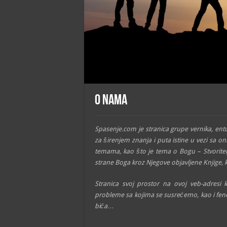
O nama
Spasenje.com je stranica grupe vernika, ent
za širenjem znanja i puta istine u vezi sa 
temama, kao što je tema o Bogu – Stvoritel
strane Boga kroz Njegove objavljene Knjige, ka
Stranica svoj prostor na ovoj veb-adresi k
probleme sa kojima se susrećemo, kao i fe
bića…