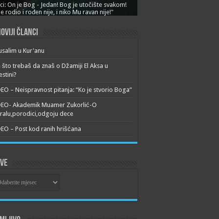
ci: On je Bog - Jedan! Bog je utočište svakom!
je rodio i rođen nije, i niko Mu ravan nije!"
oviji članci
usalim u Kur'anu
 što trebaš da znaš o Džamiji El Aksa u
estini?
EO – Neispravnost pitanja: “Ko je stvorio Boga”
DEO- Akademik Muamer Zukorlić-O
alu,porodici,odgoju dece
EO – Post kod ranih hrišćana
ive
ive