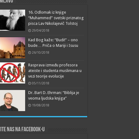
mljivo
16. Odlomak iz knjige
“Muhammed” svetski priznatog
pisca Lav Nikolajevič Tolstoj
29/04/2018
Kad Bog kaže: “Budi!” – ono
bude… Priča o Mariji i Isusu
26/10/2018
Rasprava između profesora
ateiste i studenta muslimana u
vezi teorije evolucije
05/11/2018
Dr. Bart D. Ehrman: “Biblija je
veoma ljudska knjiga”
19/08/2018
ite nas na Facebook-u