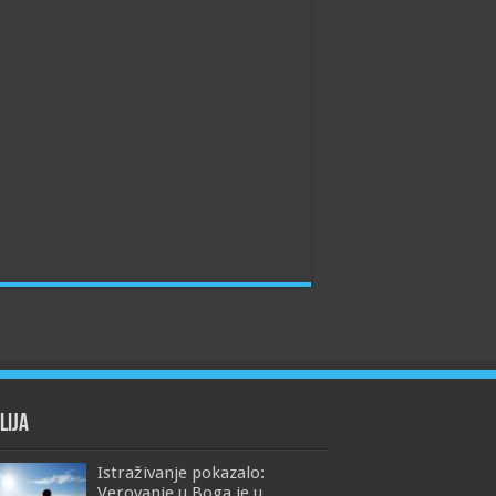
lija
Istraživanje pokazalo:
Verovanje u Boga je u