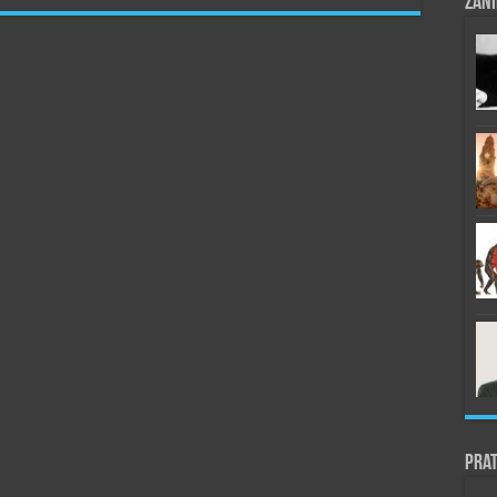
Zani
Prat