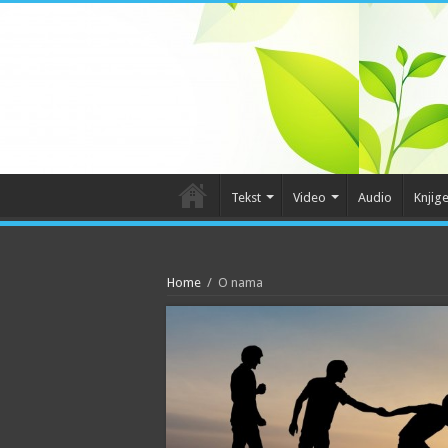
Tekst
Video
Audio
Knjig
Home
/
O nama