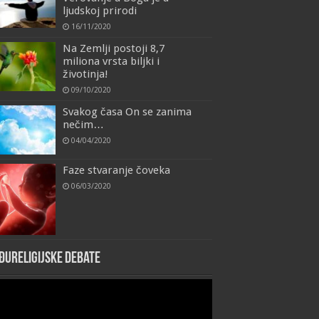
ljudskoj prirodi
16/11/2020
Na Zemlji postoji 8,7
miliona vrsta biljki i
životinja!
09/10/2020
Svakog časa On se zanima
nečim…
04/04/2020
Faze stvaranje čoveka
06/03/2020
đureligijske debate
eo
yer