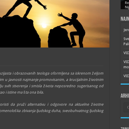
Re
Ni
Najn
Jer
Sve
Pal
VID
VI
mor
uzijasta i obrazovanih teologa oformljena sa iskrenom željom
VID
onim u javnosti najmanje promovisanim, a krucijalnim životnim
ju svih stvorenja i smisla života neposredno sugerisanog od
o i istine ma šta ona bila.
Arh
Arh
oristi da pruži alternativu i odgovore na aktuelne životne
nomenološka zbivanja ljudskog duha, sveobuhvatnog ljudskog