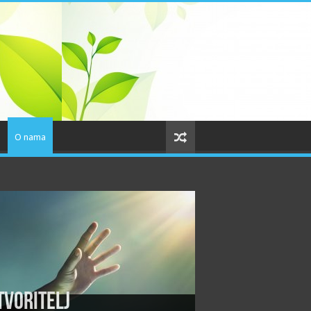
o
O nama
tvoritelj