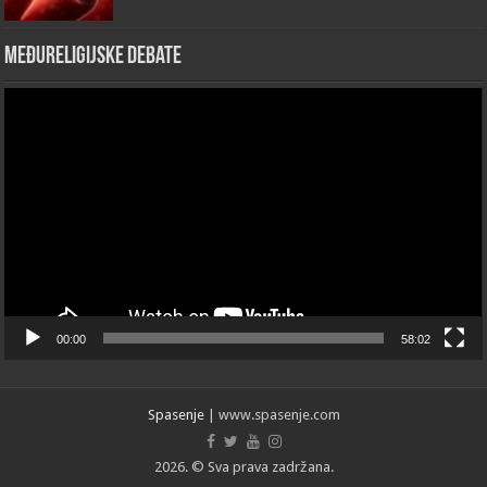
Međureligijske debate
Video
Player
00:00
58:02
Spasenje
| www.spasenje.com
2026. © Sva prava zadržana.