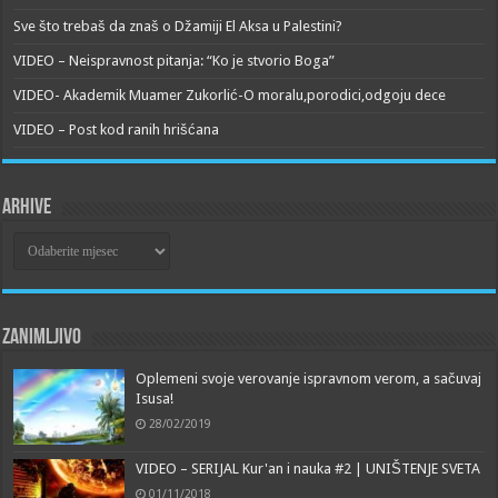
Sve što trebaš da znaš o Džamiji El Aksa u Palestini?
VIDEO – Neispravnost pitanja: “Ko je stvorio Boga”
VIDEO- Akademik Muamer Zukorlić-O moralu,porodici,odgoju dece
VIDEO – Post kod ranih hrišćana
Arhive
Arhive
Zanimljivo
Oplemeni svoje verovanje ispravnom verom, a sačuvaj
Isusa!
28/02/2019
VIDEO – SERIJAL Kur'an i nauka #2 | UNIŠTENJE SVETA
01/11/2018