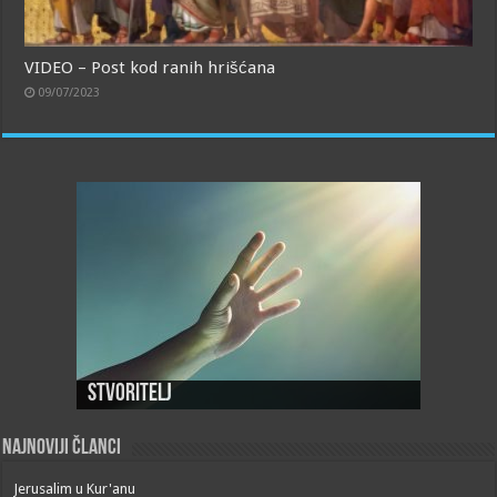
VIDEO – Post kod ranih hrišćana
09/07/2023
Stvoritelj
Najnoviji članci
Jerusalim u Kur'anu