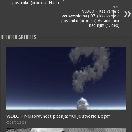
poslaniku (proroku) Hudu
Next
VIDEO – Kazivanja o
verovesnicima ( 07 ) Kazivanje o
poslaniku (proroku) Avramu, mir
nad njim (1. deo)
Related Articles
VIDEO – Neispravnost pitanja: “Ko je stvorio Boga”
28/09/2023