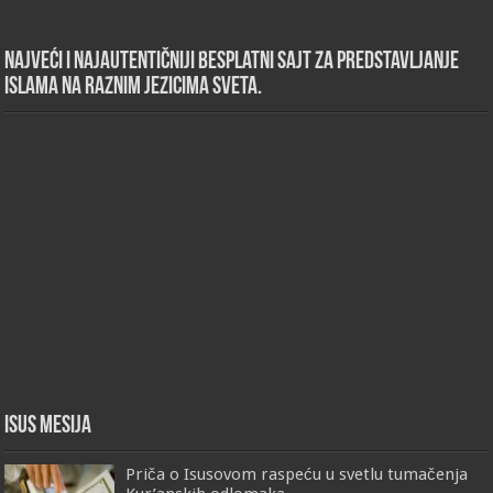
Najveći i najautentičniji besplatni sajt za predstavljanje
islama na raznim jezicima sveta.
Isus Mesija
Priča o Isusovom raspeću u svetlu tumačenja