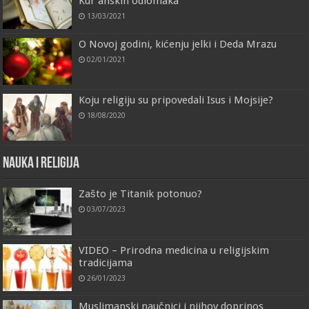
Kur’anskih odlomaka
13/03/2021
O Novoj godini, kićenju jelki i Deda Mrazu
02/01/2021
Koju religiju su pripovedali Isus i Mojsije?
18/08/2020
Nauka i religija
Zašto je Titanik potonuo?
03/07/2023
VIDEO – Prirodna medicina u religijskim
tradicijama
26/01/2023
Muslimanski naučnici i njihov doprinos