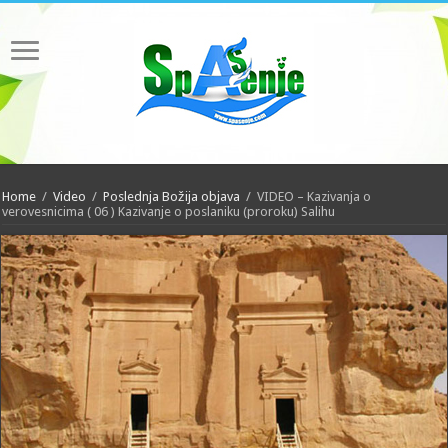
Home
/
Video
/
Poslednja Božija objava
/
VIDEO – Kazivanja o
verovesnicima ( 06 ) Kazivanje o poslaniku (proroku) Salihu