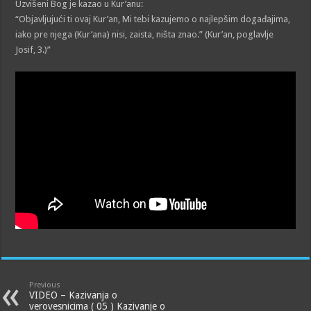
Uzvišeni Bog je kazao u Kur’anu:
“Objavljujući ti ovaj Kur’an, Mi tebi kazujemo o najlepšim događajima,
iako pre njega (Kur’ana) nisi, zaista, ništa znao.” (Kur’an, poglavlje
Josif, 3.)”
Previous
VIDEO – Kazivanja o
verovesnicima ( 05 ) Kazivanje o