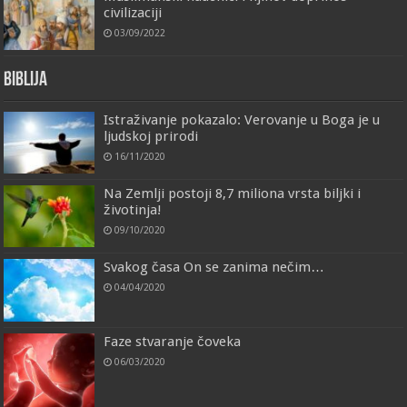
civilizaciji
03/09/2022
Biblija
Istraživanje pokazalo: Verovanje u Boga je u
ljudskoj prirodi
16/11/2020
Na Zemlji postoji 8,7 miliona vrsta biljki i
životinja!
09/10/2020
Svakog časa On se zanima nečim…
04/04/2020
Faze stvaranje čoveka
06/03/2020