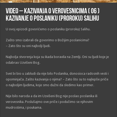
VIDEO – Kazivanja o verovesnicima ( 06 )
Kazivanje o poslaniku (proroku) Salihu
U ovoj epizodi govorićemo o poslaniku (proroku) Salihu.
Zašto smo izabrali da govorimo o Božijim poslanicima?
– Zato što su oni najbolji ljudi.
Najbolja stvorenja koja su ikada boravila na Zemlji. Oni su ljudi koje je
odabrao Uzvišeni Bog.
Svet bi bio u zabludi da nije bilo Poslanika, donosioca radosnih vesti i
opominjača. Zašto kazivanja o njima? – Zato što su to najlepše priče
o najboljim ljudima, koje smo dužni da sledimo kao primer.
Nije bilo naroda a da im Uzvišeni Bog nije poslao poslanika ili
verovesnika. Poslušajmo ove priče i podučimo se njihovim
mudrostima, i poukama.