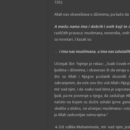
130.)
Allah nas obaveštava o džinnima, pa kaže da s
A među nama ima i dobrih i onih koji to ni
različitih pravaca: muslimana, nevernika, onih 
su novotari. I kazali su:
…
i ima nas muslimana, a ima nas zalutali
Učenjak Ibn Tejmije je rekao: „Svaki čovek
ljudima i džinnima, i obavezao ih da veruju 
što su Allah i Njegov poslanik dozvolili
zabranjenim, da vole ono što voli Allah i Njego
mir nad njim, i da svako nad kime je uspost
ljudi, pa ne poveruje u njega, da zaslužuje A
načelo na kojem su složni ashabi (prve gener
slediše u dobru, svi učenjaci muslimana i ost
je Allah zadovoljan svima njima.“
Od odlika Muhammeda, mir nad njim, jeste