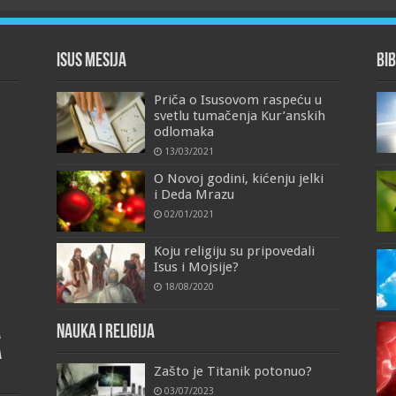
Isus Mesija
Bib
Priča o Isusovom raspeću u
svetlu tumačenja Kur’anskih
odlomaka
13/03/2021
O Novoj godini, kićenju jelki
i Deda Mrazu
02/01/2021
Koju religiju su pripovedali
Isus i Mojsije?
18/08/2020
Nauka i religija
a
a
Zašto je Titanik potonuo?
03/07/2023