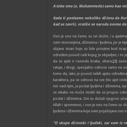
A tebe smo (o, Muhammede) samo kao mil
Kada ti poslasmo nekoliko džinna da Kur'
kad se završi, vratiše se narodu svome d
Ovo je ono na čemu su svi složni, i u ajetim
svim stvorenjima, džinnima i ljudima, jer je 
objave stvari koje su bile prisutne kod Ar
određeni povod radi kojeg je objavljen, i to
da se ajeti o razvodu braka, ziharu,
[2]
saziva
ratuje, i drugi, specijalno odnose samo na od
tome da, iako je povod nekih ajeta određena 
karaktera, pa se odnose na sve što ajet izis
mir nad njim, je poslat ljudima i džinnima, nje
se nikako ne može misliti da se propisi odn
poslat i džinnima. Oni su slušali njegovo uče
Allah i spomenuo, i ovo je ono na čemu su sl
ljudima i džinnima koje nam pojašnjava ovo n
“O skupe džinnski i ljudski, zar vam iz r