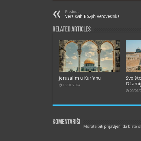
Previous
Vera svih Božjih verovesnika
Related Articles
Jerusalim u Kur'anu
Sve št
Džamiji
15/01/2024
09/01/
Komentariši
Morate biti
prijavljeni
da biste o