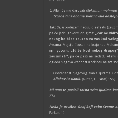
Allah će mu darovati
Mekamun mahmud
tvoj će ti na onome svetu hvale dostojn
Takođe, u podužem hadisu o šefaatu (zauzima
pa će jedni govoriti drugima:
„Zar ne vidit
nekog ko bi se zauzeo za vas kod vaš
Avrama, Mojsija, Isusa i na kraju kod Muhamm
njih govoriti:
„Idite kod nekog drugog
zauzimati“
, pa će pasti na sedždu Allahu
ogleda njegova vrednost u odnosu na sva stv
Opštenitost njegovog slanja ljudima i d
Allahov Poslanik.
(Kur’an, El-E'araf, 158.)
Mi smo te poslali zaista svim ljudima ka
27.)
Neka je uzvišen Onaj koji robu Svome ob
Furkan, 1.)