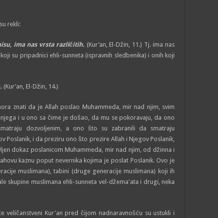
u rekli:
su, ima nas vrsta različitih.
(Kur’an, El-Džin, 11.) Tj. ima nas
koji su pripadnici ehli-sunneta (ispravnih sledbenika) i onih koji
h.
(Kur’an, El-Džin, 14.)
 mora znati da je Allah poslao Muhammeda, mir nad njim, svim
u njega i u ono sa čime je došao, da mu se pokoravaju, da ono
 smatraju dozvoljenim, a ono što su zabranili da smatraju
v Poslanik, i da preziru ono što prezire Allah i Njegov Poslanik,
avljen dokaz poslanicom Muhammeda, mir nad njim, od džinna i
llahovu kaznu poput nevernika kojima je poslat Poslanik. Ovo je
acije muslimana), tabini (druge generacije muslimana) koji ih
ale skupine muslimana ehli-sunneta vel-džema'ata i drugi, neka
 veličanstveni Kur'an pred čijom nadnaravnošću su ustukli i