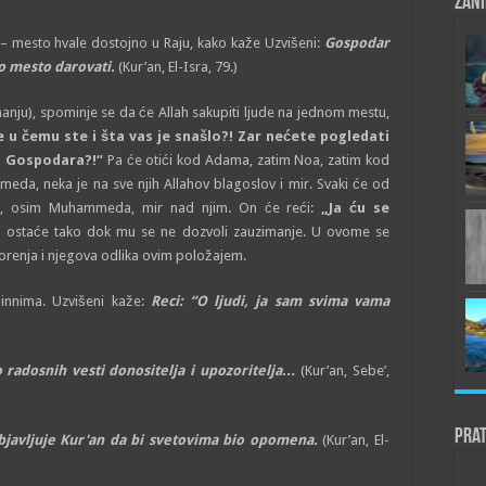
Zani
– mesto hvale dostojno u Raju, kako kaže Uzvišeni:
Gospodar
o mesto darovati.
(Kur’an, El-Isra, 79.)
nju), spominje se da će Allah sakupiti ljude na jednom mestu,
e u čemu ste i šta vas je snašlo?! Zar nećete pogledati
eg Gospodara?!“
Pa će otići kod Adama, zatim Noa, zatim kod
eda, neka je na sve njih Allahov blagoslov i mir. Svaki će od
“
, osim Muhammeda, mir nad njim. On će reći:
„Ja ću se
 i ostaće tako dok mu se ne dozvoli zauzimanje. U ovome se
orenja i njegova odlika ovim položajem.
žinnima. Uzvišeni kaže:
Reci: “O ljudi, ja sam svima vama
o radosnih vesti donositelja i upozoritelja…
(Kur’an, Sebe’,
Prat
javljuje Kur'an da bi svetovima bio opomena.
(Kur’an, El-