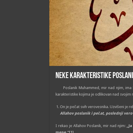
Neke karakteristike poslan
Poslanik Muhammed, mir nad njim, ima kara
karakteristike kojima je odlikovan nad svoji
On je pečat svih verovesnika. Uzvišeni je r
Allahov poslanik i pečat, poslednji ve
I rekao je Allahov Poslanik, mir nad njim:
„Ja
mene.“
[1]