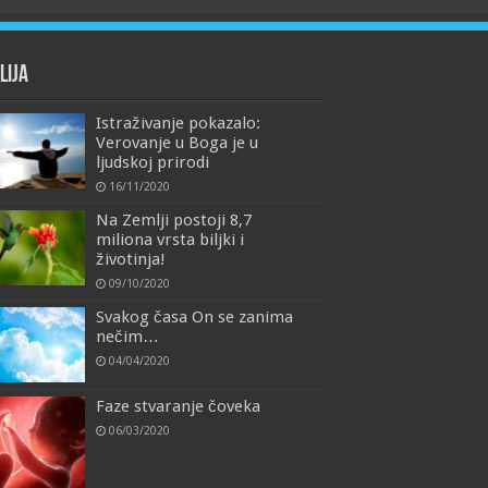
lija
Istraživanje pokazalo:
Verovanje u Boga je u
ljudskoj prirodi
16/11/2020
Na Zemlji postoji 8,7
miliona vrsta biljki i
životinja!
09/10/2020
Svakog časa On se zanima
nečim…
04/04/2020
Faze stvaranje čoveka
06/03/2020