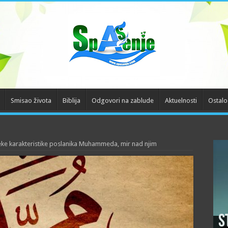
Smisao života
Biblija
Odgovori na zablude
Aktuelnosti
Ostalo
ke karakteristike poslanika Muhammeda, mir nad njim
S