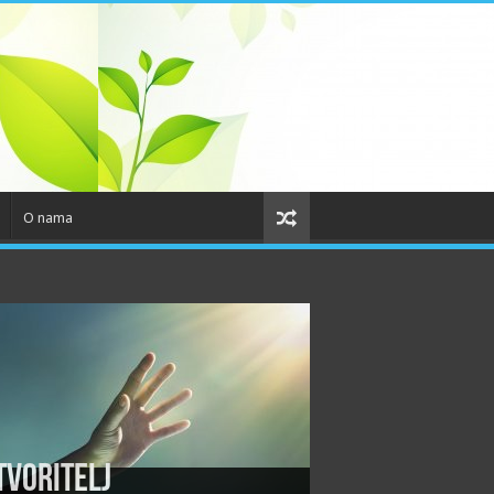
O nama
tvoritelj