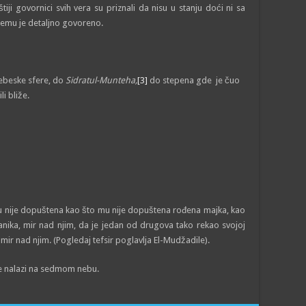
veštiji govornici svih vera su priznali da nisu u stanju doći ni sa
čemu je detaljno govoreno.
nebeske sfere, do
Sidratul-Munteha,
[3]
do stepena gde je čuo
li bliže.
u nije dopuštena kao što mu nije dopuštena rođena majka, kao
anika, mir nad njim, da je jedan od drugova tako rekao svojoj
mir nad njim. (Pogledaj tefsir poglavlja El-Mudžadile).
e nalazi na sedmom nebu.