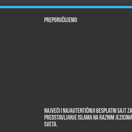
Preporučujemo
Najveći i najautentičniji besplatni sajt z
predstavljanje islama na raznim jezicim
sveta.