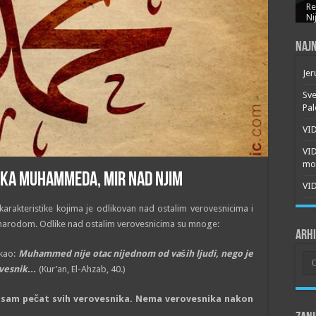
Re
Ni
Najn
Jer
Sve
Pal
VID
VI
mor
ika Muhammeda, mir nad njim
VID
kteristike kojima je odlikovan nad ostalim verovesnicima i
m narodom. Odlike nad ostalim verovesnicima su mnoge:
Arh
ekao:
Muhammed nije otac nijednom od vaših ljudi, nego je
Arh
rovesnik…
(Kur’an, El-Ahzab, 40.)
 sam pečat svih verovesnika. Nema verovesnika nakon