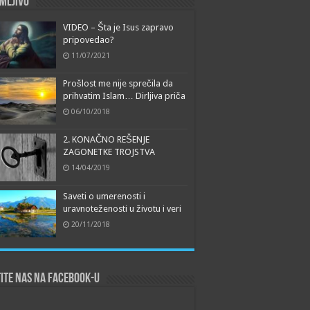
mljivo
VIDEO – Šta je Isus zapravo
pripovedao?
11/07/2021
Prošlost me nije sprečila da
prihvatim Islam… Dirljiva priča
06/10/2018
2. KONAČNO REŠENJE
ZAGONETKE TROJSTVA
14/04/2019
Saveti o umerenosti i
uravnoteženosti u životu i veri
20/11/2018
ite nas na Facebook-u