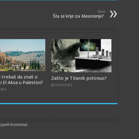
Next
Šta se krije iza Masonerije?
o trebaš da znaš o
Zašto je Titanik potonuo?
 El Aksa u Palestini?
03/07/2023
2024
bjavili komentar.