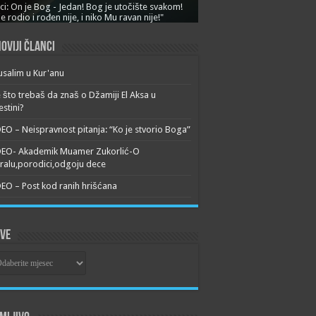
ci: On je Bog - Jedan! Bog je utočište svakom!
je rodio i rođen nije, i niko Mu ravan nije!"
oviji članci
usalim u Kur'anu
 što trebaš da znaš o Džamiji El Aksa u
estini?
EO – Neispravnost pitanja: “Ko je stvorio Boga”
DEO- Akademik Muamer Zukorlić-O
alu,porodici,odgoju dece
EO – Post kod ranih hrišćana
ive
ive