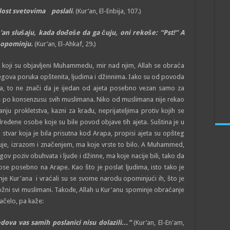
ost svetovima poslali
. (Kur’an, El-Enbija, 107.)
an slušaju, kada dođoše da ga čuju, oni rekoše: “Pst!” A
a opominju.
(Kur’an, El-Ahkaf, 29.)
a koji su objavljeni Muhammedu, mir nad njim, Allah se obraća
Njegova poruka opštenita, ljudima i džinnima. Iako su od povoda
apa, to ne znači da je ijedan od ajeta posebno vezan samo za
 je po konsenzusu svih muslimana. Niko od muslimana nije rekao
nju prokletstva, kazni za krađu, neprijateljima protiv kojih se
ređene osobe koje su bile povod objave tih ajeta. Suština je u
stvar koja je bila prisutna kod Arapa, propisi ajeta su opšteg
kuje, izrazom i značenjem, ma koje vrste to bilo. A Muhammed,
gov poziv obuhvata i ljude i džinne, ma koje nacije bili, tako da
ose posebno na Arape. Kao što je poslat ljudima, isto tako je
nje Kur'ana i vraćali su se svome narodu opominjući ih, što je
ožni svi muslimani. Takođe, Allah u Kur'anu spominje obraćanje
ačelo, pa kaže:
edova vas samih poslanici nisu dolazili…”
(Kur’an, El-En'am,