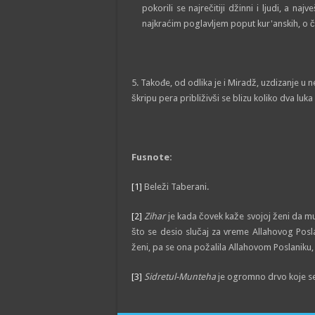
pokorili se najrečitiji džinni i ljudi, a naj
najkraćim poglavljem poput kur'anskih, o 
5. Takođe, od odlika je i Miradž, uzdizanje u 
škripu pera približivši se blizu koliko dva luka i
Fusnote:
[1]
Beleži Taberani.
[2]
Zihar
je kada čovek kaže svojoj ženi da m
što se desio slučaj za vreme Allahovog Posl
ženi, pa se ona požalila Allahovom Poslaniku, 
[3]
Sidretul-Munteha
je ogromno drvo koje s