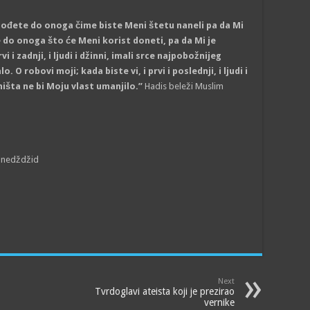
dođete do onoga čime biste Meni štetu naneli pa da Mi
 do onoga što će Meni korist doneti, pa da Mi je
i i zadnji, i ljudi i džinni, imali srce najpobožnijeg
 O robovi moji; kada biste vi, i prvi i poslednji, i ljudi i
ništa ne bi Moju vlast umanjilo.”
Hadis beleži Muslim
unedždžid
Next
Tvrdoglavi ateista koji je prezirao
vernike