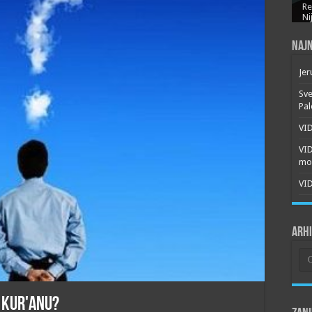
Re
Ni
Najn
Jer
Sve
Pal
VID
VI
mor
VID
Arh
Arh
u Kur'anu?