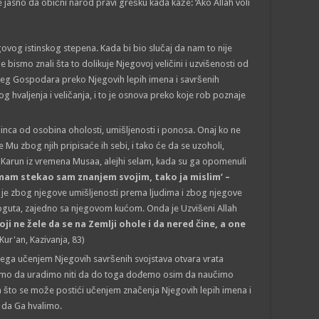
jasno da obični narod pravi grešku kada kaže: ‘Ako Allah voli
govog istinskog stepena. Kada bi bio slučaj da nam to nije
 bismo znali šta to dolikuje Njegovoj veličini i uzvišenosti od
ašeg Gospodara preko Njegovih lepih imena i savršenih
 hvaljenja i veličanja, i to je osnova preko koje rob poznaje
nca od osobina oholosti, umišljenosti i ponosa. Onaj ko ne
e Mu zbog njih pripisaće ih sebi, i tako će da se uzoholi,
ao Karun iz vremena Musaa, alejhi selam, kada su ga opomenuli
mam stekao sam znanjem svojim, tako ja mislim’ –
To je zbog njegove umišljenosti prema ljudima i zbog njegove
proguta, zajedno sa njegovom kućom. Onda je Uzvišeni Allah
i ne žele da se na Zemlji ohole i da nered čine, a one
Kur'an, Kazivanja, 83)
jega učenjem Njegovih savršenih svojstava otvara vrata
emo da uradimo niti da do toga dođemo osim da naučimo
a što se može postići učenjem značenja Njegovih lepih imena i
u da Ga hvalimo.