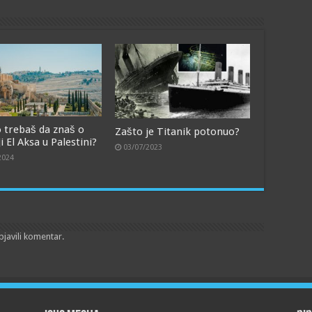
o trebaš da znaš o
Zašto je Titanik potonuo?
 El Aksa u Palestini?
03/07/2023
2024
bjavili komentar.