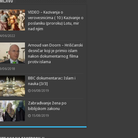
mljivo
VIDEO – Kazivanja o
verovesnicima ( 10 ) Kazivanje o
poslaniku (proroku) Lotu, mir
nad njim
4/06/2022
Arnoud van Doorn – Hrišćanski
desničar koji je primio islam
nakon dokumentarnog filma
protiv islama
9/06/2018
BBC dokumentarac: Islam i
nauka [3/3]
06/08/2019
Zabrađivanje žena po
biblijskom zakonu
15/08/2019