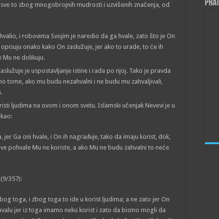
Prat
A sve to zbog mnogobrojnih mudrosti i uzvišenih značenja, od
ohvalio, i robovima Svojim je naredio da ga hvale, zato što je On
opisuju onako kako On zaslužuje, jer ako to urade, to će ih
e Mu ne dolikuju.
aslužuje je uspostavljanje istine i rada po njoj. Tako je pravda
no tome, ako mu budu nezahvalni i ne budu mu zahvaljivali,
.
oristi ljudima na ovom i onom svetu. Islamski učenjak Nevevi je u
ekao:
, jer Ga oni hvale, i On ih nagrađuje, tako da imaju korist, dok,
ove pohvale Mu ne koriste, a ako Mu ne budu zahvalni to neće
(9/357):
g toga, i zbog toga to ide u korist ljudima; a ne zato jer On
hvalu jer iz toga imamo neku korist i zato da bismo mogli da