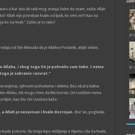
Zani
naveo u Kur'anu ali radi mog znanja želim da znam, zašto Allah
tvi? Allah nije potreban hvale od ljudi, ko smo mi?! Kao na
 ko Ga hvali.“ Zašto je to tako?
0
predaju od Ibn Mesuda da je Allahov Poslanik, alejhi selam,
 Allaha, i zbog toga On je pohvalio sam Sebe. I nema
1
 toga je zabranio razvrat.“
vorenjima), njihovim pohvalama i delima. Bez obzira kakva
štete Allahu, niti mogu čime da Mu koriste. On Uzvišeni nema
 za Njim, kao što On Uzvišeni kaže:
a, a Allah je nezavisan i hvale dostojan.
(Kur'an, poglavlje
Mu budu pokorni, da imaju lepo mišljenje o Njemu i da Ga hvale,