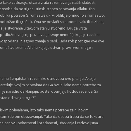
o kako zaslužuje, otvara vrata razumevanja naših slabosti,
e osoba da postigne istinski stepen robovanja Allahu. Ibn
 oblika potrebe (siromaštva): Prvi oblik je prinudno siromaštvo.
 pobožan ili grešnik. Ona ne povlači sa sobom hvalu ili kuđenje,
a je stvorenje u takvom stanju stvoreno. Druga vrsta
dložno volji (tj. priznavanje svoje nemoći), koja je rezultat
Gospodaru i njegovo znanje o sebi. Kada rob postigne ove dve
romaštva prema Allahu koje je ustvari pravi izvor snage i
 nema šerijatske ili razumske osnove za ovo pitanje. Ako je
i naređuje Svojim robovima da Ga hvale, iako nema potrebe za
im je naredio da klanjaju, poste, obavljaju hodočašće, da Ga
vistan od svega toga?“
dskim pohvalama, isto tako nema potrebe za njihovim
detom (delom obožavanja). Tako da osoba treba da se fokusira
na osnovu pokornosti i predanosti, ubeđenja i zadovoljstva.