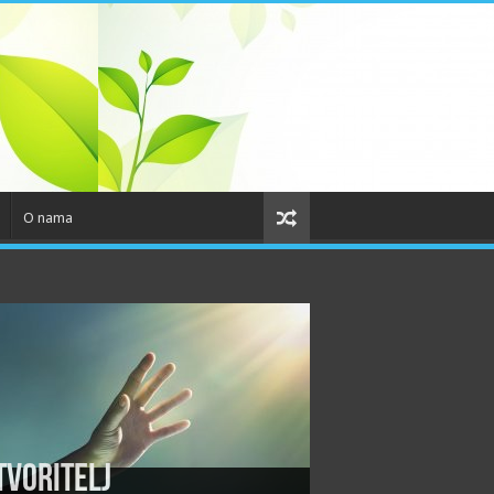
O nama
tvoritelj