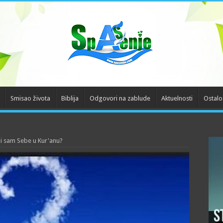
Smisao života
Biblija
Odgovori na zablude
Aktuelnosti
Ostalo
li sam Sebe u Kur'anu?
S