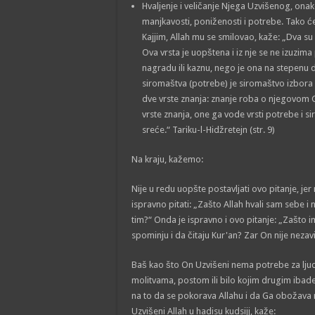
Hvaljenje i veličanje Njega Uzvišenog, onak
manjkavosti, poniženosti i potrebe. Tako ć
Kajjim, Allah mu se smilovao, kaže: „Dva su
Ova vrsta je uopštena i iz nje se ne izuzima
nagradu ili kaznu, nego je ona na stepenu d
siromaštva (potrebe) je siromaštvo izbora po
dve vrste znanja: znanje roba o njegovom 
vrste znanja, one ga vode vrsti potrebe i si
sreće.“ Tariku-l-Hidžretejn (str. 9)
Na kraju, kažemo:
Nije u redu uopšte postavljati ovo pitanje, jer
ispravno pitati: „Zašto Allah hvali sam sebe 
tim?“ Onda je ispravno i ovo pitanje: „Zašto 
spominju i da čitaju Kur'an? Zar On nije neza
Baš kao što On Uzvišeni nema potrebe za lju
molitvama, postom ili bilo kojim drugim iba
na to da se pokorava Allahu i da Ga obožava 
Uzvišeni Allah u hadisu kudsijj, kaže: