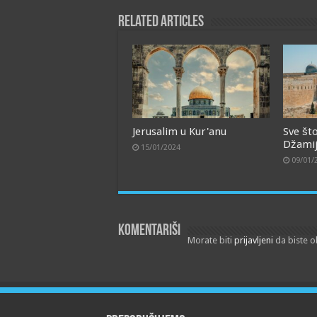
Related Articles
Jerusalim u Kur'anu
Sve št
Džamiji
15/01/2024
09/01/
Komentariši
Morate biti
prijavljeni
da biste o