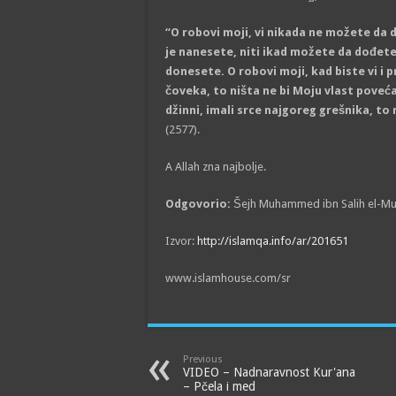
“O robovi moji, vi nikada ne možete da 
je nanesete, niti ikad možete da dođete
donesete. O robovi moji, kad biste vi i prv
čoveka, to ništa ne bi Moju vlast povećalo.
džinni, imali srce najgoreg grešnika, to 
(2577).
A Allah zna najbolje.
Odgovorio:
Šejh Muhammed ibn Salih el-M
Izvor:
http://islamqa.info/ar/201651
www.islamhouse.com/sr
Previous
VIDEO – Nadnaravnost Kur'ana
– Pčela i med