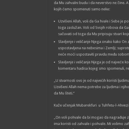
da Mu zahvalni budu i da neverstvo ne čine. 
kojih ćemo spomenuti samo neke:
Uzvišeni Allah, voli da Ga hvale i Sebe je p
toga zaslužan. Voli od Svojih robova da Ga 
sačuvati od toga da Mu pripisuju stvari koj
Slavljenje i veličanje Njega onako kako On z
uspostavljena na nebesima i Zemlji; suprot
neće moći uspostaviti pravdu među sobom
Slavljenje i veličanje Njega je od najveće k
komentaru hadisa kojeg smo spomenuli, r
„U stvarnosti ovo je od najvećih koristi ljudima
Uzvišeni Allah nema potrebe za ljudima i njih
da Mu šteti.“
Kaže učenjak Mubarekfuri u Tuhfetu-l-Ahvezi 
„On voli pohvale da bi mogao da nagrađuje zbo
ima koristi od zahvale i pohvale. Mi volimo za