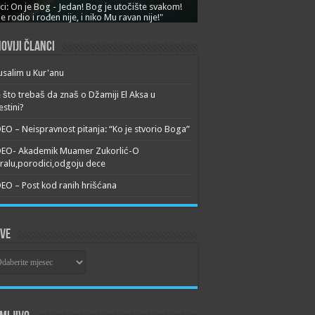
ci: On je Bog - Jedan! Bog je utočište svakom!
je rodio i rođen nije, i niko Mu ravan nije!"
oviji članci
usalim u Kur'anu
 što trebaš da znaš o Džamiji El Aksa u
estini?
EO – Neispravnost pitanja: “Ko je stvorio Boga”
DEO- Akademik Muamer Zukorlić-O
alu,porodici,odgoju dece
EO – Post kod ranih hrišćana
ive
ive