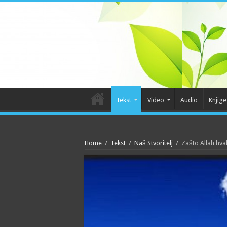
Tekst
Video
Audio
Knjige
Home
/
Tekst
/
Naš Stvoritelj
/
Zašto Allah hva