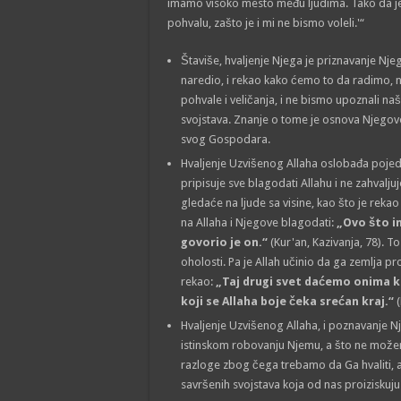
imamo visoko mesto među ljudima. Tako da je 
pohvalu, zašto je i mi ne bismo voleli.'“
Štaviše, hvaljenje Njega je priznavanje Nje
naredio, i rekao kako ćemo to da radimo, ne
pohvale i veličanja, i ne bismo upoznali n
svojstava. Znanje o tome je osnova Njegovog
svog Gospodara.
Hvaljenje Uzvišenog Allaha oslobađa pojedi
pripisuje sve blagodati Allahu i ne zahvaljuj
gledaće na ljude sa visine, kao što je rek
na Allaha i Njegove blagodati:
„Ovo što i
govorio je on.“
(Kur'an, Kazivanja, 78). 
oholosti. Pa je Allah učinio da ga zemlja 
rekao:
„Taj drugi svet daćemo onima koj
koji se Allaha boje čeka srećan kraj.“
(
Hvaljenje Uzvišenog Allaha, i poznavanje N
istinskom robovanju Njemu, a što ne mož
razloge zbog čega trebamo da Ga hvaliti, 
savršenih svojstava koja od nas proiziskuj