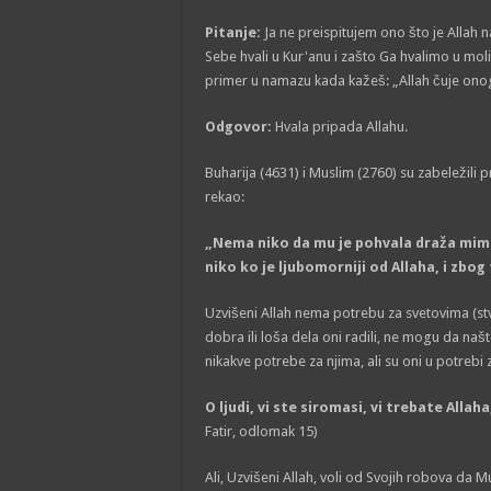
Pitanje:
Ja ne preispitujem ono što je Allah 
Sebe hvali u Kur'anu i zašto Ga hvalimo u moli
primer u namazu kada kažeš: „Allah čuje onoga
Odgovor:
Hvala pripada Allahu.
Buharija (4631) i Muslim (2760) su zabeležili 
rekao:
„Nema niko da mu je pohvala draža mimo
niko ko je ljubomorniji od Allaha, i zbog
Uzvišeni Allah nema potrebu za svetovima (st
dobra ili loša dela oni radili, ne mogu da na
nikakve potrebe za njima, ali su oni u potrebi
O ljudi, vi ste siromasi, vi trebate Allah
Fatir, odlomak 15)
Ali, Uzvišeni Allah, voli od Svojih robova da 