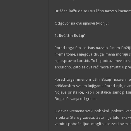
Hrišćani kažu da se Isus lično nazvao imenom ‘
Odgovor na ovu njihovu tvrdnju:
1. Reč ‘Sin Božiji’
Pored toga što se Isus nazvao Sinom Božiji
Prema tome, i njegova druga imena moraju se
nije ispravno koristiti. To bi podrazumevalo 
apsurdno. Zato se ova reč mora shvatiti u pr
Pored toga, imenom „Sin Božiji” nazvani s
hrišćanskim svetim knjigama Pored njih, ovim 
Nojeve pristalice, kao i pristalice samog I
Bogu i čuvanja od greha.
U davna vremena svaki pobožni i pokorni vern
iz teksta Starog zaveta. Zato nije bilo nik
vernici i pobožni ljudi mogli su se zvati ovim