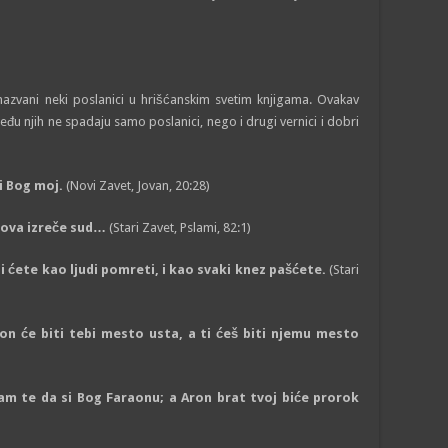
zvani neki poslanici u hrišćanskim svetim knjigama. Ovakav
eđu njih ne spadaju samo poslanici, nego i drugi vernici i dobri
i Bog moj.
(Novi Zavet, Jovan, 20:28)
ova izreče sud
…
(Stari Zavet, Pslami, 82:1)
Ali ćete kao ljudi pomreti, i kao svaki knez pašćete.
(Stari
on će biti tebi mesto usta, a ti ćeš biti njemu mesto
am te da si Bog Faraonu; a Aron brat tvoj biće prorok