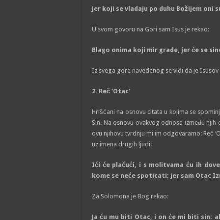
Jer koji se vladaju po duhu Božijem oni su
U svom govoru na Gori sam Isus je rekao:
Blago onima koji mir grade, jer će se sin
Iz svega gore navedenog se vidi da je Isusov
2. Reč ‘Otac’
Hrišćani na osnovu citata u kojima se spominj
Sin. Na osnovu ovakvog odnosa između njih dvo
ovu njihovu tvrdnju mi im odgovaramo: Reč ‘Ot
uz imena drugih ljudi:
Ići će plačući, i s molitvama ću ih do
kome se neće spoticati; jer sam Otac Izr
Za Solomona je Bog rekao:
Ja ću mu biti Otac, i on će mi biti sin: