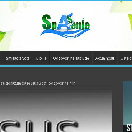
Smisao života
Biblija
Odgovori na zablude
Aktuelnosti
Ostalo
a se dokazuje da je Isus Bog i odgovor na njih
S