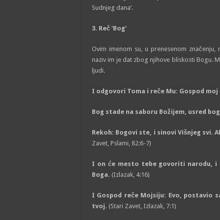
Sudnjeg dana’.
3. Reč ‘Bog’
Ovim imenom su, u prenesenom značenju, na
naziv im je dat zbog njihove bliskosti Bogu. M
ljudi.
I odgovori Toma i reče Mu: Gospod moj 
Bog stade na saboru Božijem, usred bog
Rekoh: Bogovi ste, i sinovi Višnjeg svi. 
Zavet, Pslami, 82:6-7)
I on će mesto tebe govoriti narodu, i 
Boga.
(Izlazak, 4:16)
I Gospod reče Mojsiju: Evo, postavio s
tvoj.
(Stari Zavet, Izlazak, 7:1)