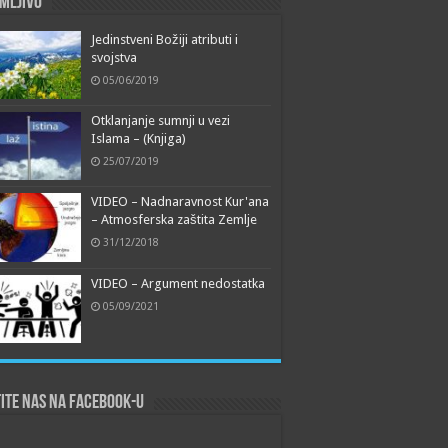
mljivo
Jedinstveni Božiji atributi i
svojstva
05/06/2019
Otklanjanje sumnji u vezi
Islama – (Knjiga)
25/07/2019
VIDEO – Nadnaravnost Kur'ana
– Atmosferska zaštita Zemlje
31/12/2018
VIDEO – Argument nedostatka
05/09/2021
ite nas na Facebook-u