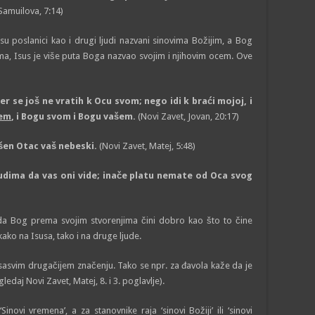
Samuilova, 7:14)
su poslanici kao i drugi ljudi nazvani sinovima Božijim, a Bog
ma, Isus je više puta Boga nazvao svojim i njihovim ocem. Ove
er se još ne vratih k Ocu svom; nego idi k braći mojoj, i
šem
, i Bogu svom i Bogu vašem.
(Novi Zavet, Jovan, 20:17)
ršen Otac vaš nebeski.
(Novi Zavet, Matej, 5:48)
judima da vas oni vide; inače platu nemate od Oca svog
)
da Bog prema svojim stvorenjima čini dobro kao što to čine
 kako na Isusa, tako i na druge ljude.
 u sasvim drugačijem značenju. Tako se npr. za đavola kaže da je
Pogledaj Novi Zavet, Matej, 8. i 3. poglavlje).
inovi vremena’, a za stanovnike raja ‘sinovi Božiji’ ili ‘sinovi