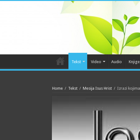
Tekst
Video
Audio
Knjige
Home
/
Tekst
/
Mesija Isus Hrist
/
Izrazi kojim