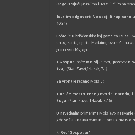
Odgovarajući Jevrejima i ukazujući im na pren
Isus im odgovori: Ne stoji li napisano 
10:34)
Pošto je u hrišćanskim knjigama za Isusa u
on to, zaista, i jeste. Međutim, ova reč ima
je nazvan i Mojsije:
I Gospod reče Mojsiju: Evo, postavio s
tvoj.
(Stari Zavet,Izlazak, 7:1)
Za Arona je rečeno Mojsiju:
I on će mesto tebe govoriti narodu, i 
Boga.
(Stari Zavet, Izlazak, 4:16)
U navedenim primerima Mojsijevo nazivanje o
gde se Isus naziva ovim imenom to ima isto z
4. Reč ‘Gospodar’