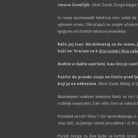
sinova čovečijih.
(Stari Zavet, Druga knjiga 
Iz ranije spomenutih tekstova smo videli da 
njihovim ocem. Obraćajući se svojim učenici
njegove reči beleže tekstovi jevanđelja:
Reče joj Isus: Ne dohvataj se do mene, j
kaži im: Vraćam se k
Ocu svom i Ocu va
Budite vi dakle savršeni, kao što je sav
Pazite da pravdu svoju ne činite pred l
koji je na nebesima.
(Novi Zavet, Matej, 6:1
Nazivanjem ovakvim imenima htelo se reći 
roditelji svojoj deci, čak i više. Ovo se odnosi
Ponekad se reči ‘Otac’ i ‘Sin’ upotrebljavaju
‘otac laži’, za Jevreje ‘sinovi Jerusalima’ i sl. (
Pored ovoga za žive ljude se koristi izraz: ‘S