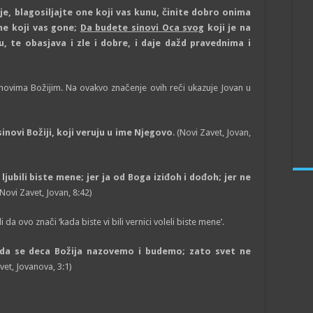
oje, blagosiljajte one koji vas kunu, činite dobro onima
ne koji vas gone;
Da budete sinovi Oca svog
koji je na
 te obasjava i zle i dobre, i daje dažd pravednima i
sinovima Božijim. Na ovakvo značenje ovih reči ukazuje Jovan u
inovi Božiji, koji veruju u ime Njegovo
. (Novi Zavet, Jovan,
ljubili biste mene; jer ja od Boga iziđoh i dođoh; jer ne
(Novi Zavet, Jovan, 8:42)
 da ovo znači ‘kada biste vi bili vernici voleli biste mene’.
 da se deca Božija nazovemo i budemo; zato svet ne
vet, Jovanova, 3:1)