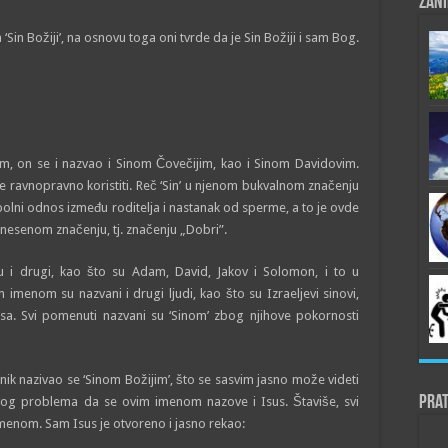
Zani
Sin Božiji’, na osnovu toga oni tvrde da je Sin Božiji i sam Bog.
m, on se i nazvao i Sinom Čovečijim, kao i Sinom Davidovim.
 ravnopravno koristiti. Reč ‘Sin’ u njenom bukvalnom značenju
spolni odnos između roditelja i nastanak od sperme, a to je ovde
enesenom značenju, tj. značenju „Dobri”.
u i drugi, kao što su Adam, David, Jakov i Solomon, i to u
imenom su nazvani i drugi ljudi, kao što su Izraeljevi sinovi,
susa. Svi pomenuti nazvani su ‘Sinom’ zbog njihove pokornosti
ik nazivao se ‘Sinom Božijim’, što se sasvim jasno može videti
Prat
akvog problema da se ovim imenom nazove i Isus. Štaviše, svi
 imenom. Sam Isus je otvoreno i jasno rekao: