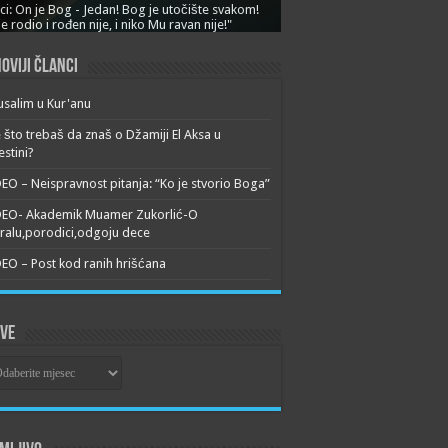
ci: On je Bog - Jedan! Bog je utočište svakom!
je rodio i rođen nije, i niko Mu ravan nije!"
oviji članci
usalim u Kur'anu
 što trebaš da znaš o Džamiji El Aksa u
estini?
EO – Neispravnost pitanja: “Ko je stvorio Boga”
DEO- Akademik Muamer Zukorlić-O
alu,porodici,odgoju dece
EO – Post kod ranih hrišćana
ive
ive