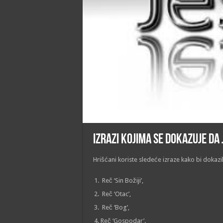
Izrazi kojima se dokazuje da 
Hrišćani koriste sledeće izraze kako bi dokazil
Reč ‘Sin Božiji’,
Reč ‘Otac’,
Reč ‘Bog’,
Reč ‘Gospodar’.