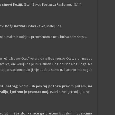
 sinovi Božiji.
(Stari Zavet, Poslanica Rimljanima, 8:14)
ovi Božji nazvati
. (Stari Zavet, Matej, 5:9)
 nadimak ‘Sin Božiji’ u prenesenom a ne u bukvalnom smislu.
u reči „Isusov Otac” veruju da je Bog njegov Otac, a on njegov
jice, oni veruju da je Isus istinski Bog od istinskog Boga. Na
ac’, u istoj konstrukciji nije dodata samo uz Isusovo ime nego i
vesti natrag; vodiću ih pokraj potoka pravim putem, na
ailju, i Jefrem je prvenac moj.
(Stari Zavet, Jeremija, 31:9)
 ako učini šta zlo, karaću ga prutom ljudskim i udarcima