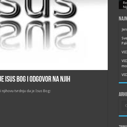
Re
Ni
Najn
Jer
Sve
Pal
VID
VI
mor
VID
je Isus Bog i odgovor na njih
i njihovu tvrdnju da je Isus Bog:
Arh
Arh