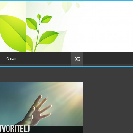
O nama
tvoritelj