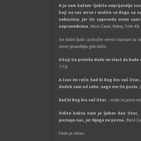
A ja vam kažem: ljubite neprijatelje sv
koji na vas mrze i molite se Bogu za o
nebesima; jer On zapoveda svom suncu,
nepravednima.
(Novi Zavet, Matej, 5:44-45)
Svi dobri ljudi i pobožni vernici nazvani su 
svom Jevanđelju gde kaže:
A koji Ga primiše dade im vlast da budu s
1:12)
A Isus im reče: Kad bi Bog bio vaš Otac, 
dođoh sam od sebe, nego me On posla.
Kad bi Bog bio vaš Otac
– ovde se jasno vidi
Vidite kakvu nam je ljubav dao Otac,
poznaje nas, jer Njega ne pozna.
(Novi Za
Pavle je rekao: