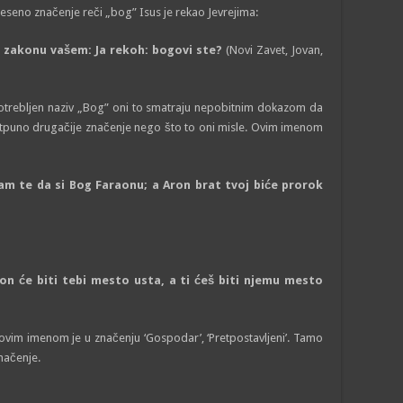
eseno značenje reči „bog” Isus je rekao Jevrejima:
u zakonu vašem: Ja rekoh: bogovi ste?
(Novi Zavet, Jovan,
potrebljen naziv „Bog” oni to smatraju nepobitnim dokazom da
 potpuno drugačije značenje nego što to oni misle. Ovim imenom
am te da si Bog Faraonu; a Aron brat tvoj biće prorok
on će biti tebi mesto usta, a ti ćeš biti njemu mesto
vim imenom je u značenju ‘Gospodar’, ‘Pretpostavljeni’. Tamo
načenje.