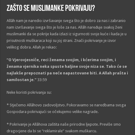
Zašto se muslimanke pokrivaju?
Allâh nam je naredio izvršavanje svega što je dobro za nas i zabranio
nam izvršavanje svega što je loše za nas. Allâh naređuje svakoj ženi
muslimanki da se pokrije kada izlazi iz sigurnosti svoje kuće i kada je u
prisutnosti muškaraca koji su joj strani. Znači pokrivanje je izvor
velikog dobra. Allah je rekao:
“O Vjerovjesniče, reci ženama svojim, i kćerima svojim, i
ženama vjernika neka spuste haljine svoje niza se. Tako će se
najlakše prepoznati pa neće napastovane biti. A Allah prašta i
samilostan je.”
33:59
Neke koristi pokrivanja su:
* Stječemo Allâhovo zadovoljstvo. Pokoravamo se naredbama svoga
Gospodara pokrivajući se očekujemo velike nagrade.
* Pokrivanje je Allâhova zaštita naše prirodne ljepote. Previše smo
dragocjene da bi se “reklamirale” svakom muškarcu.