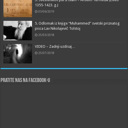
1355-1423. g.)
03/06/2019
5. Odlomak iz knjige “Muhammed” svetski priznatog
pisca Lav Nikolajevič Tolstoj
25/03/2018
VIDEO – Zadnji uzdisaj…
25/07/2018
Pratite nas na Facebook-u