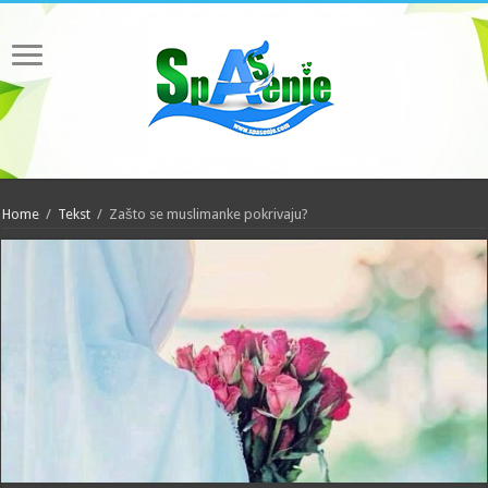
Home
/
Tekst
/
Zašto se muslimanke pokrivaju?