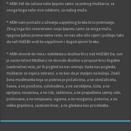
* Allâh želi da sačuva našu ljepotu samo za jednog muškarca, za
onoga koga naše srce odabere, za našeg muža.
* Allâh nam pomaže u uživanju uspješnog braka kroz pokrivanje.
Zbog toga što rezerviramo svoju ljepotu samo za svoga muža,
njegova ljubav prema nama raste, on nas više više cijeni i poštuje.Tako
da naš Hidžâb vodi ka uspješnom i dugotrajnom braku.
* Allâh dovodi do mira i stabiliteta u društvu kroz naš Hidžâb! Da, ovo
je zaista tačno! Muškarci ne dovode društvo u propast kroz ilegalne
(vanbračne) veze, jer ih pogled na nas smiruje. Kada nas pogleda,
muškarac se osjeća smireno, a ne kao da je stavljen na kušnju. Znači
žena muslimanka koja se pokriva je počašćena, a ne obečašćena,
časna, a ne ponižena, oslobođena, a ne zarobljena, čista, a ne
uprljana, nezavisna, a ne rob, zaštićena, a ne prepuštena samoj sebi,
poštovana, a ne ismijavana, sigurna, a ne nesigurna, pokorna, a ne
velika griješnica, zastićeni biser, a ne gledana kao prostitutka.