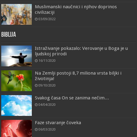
Muslimanski naučnici i njihov doprinos
civilizaciji
03/09/2022
Biblija
Istraživanje pokazalo: Verovanje u Boga je u
ljudskoj prirodi
16/11/2020
Na Zemlji postoji 8,7 miliona vrsta biljki i
životinja!
09/10/2020
Svakog časa On se zanima nečim…
04/04/2020
Faze stvaranje čoveka
06/03/2020