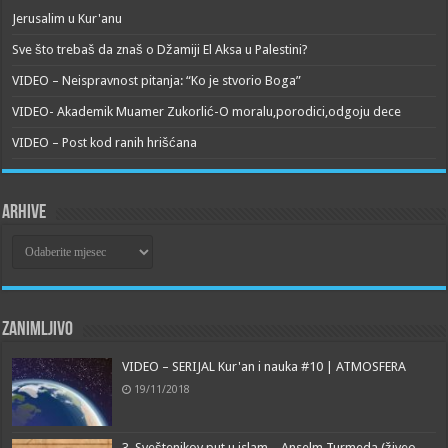
Jerusalim u Kur'anu
Sve što trebaš da znaš o Džamiji El Aksa u Palestini?
VIDEO – Neispravnost pitanja: “Ko je stvorio Boga”
VIDEO- Akademik Muamer Zukorlić-O moralu,porodici,odgoju dece
VIDEO – Post kod ranih hrišćana
Arhive
Arhive
Zanimljivo
VIDEO – SERIJAL Kur'an i nauka #10 | ATMOSFERA
19/11/2018
3. Sveštenikov put u islam – Anselm Turmeda (živeo