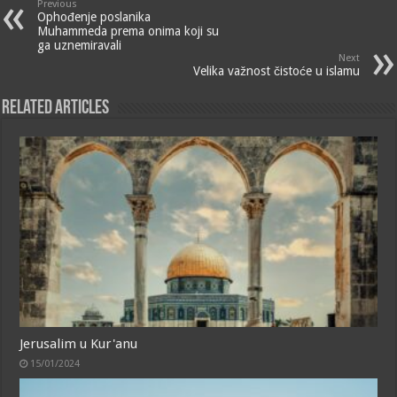
Previous
Ophođenje poslanika
Muhammeda prema onima koji su
ga uznemiravali
Next
Velika važnost čistoće u islamu
Related Articles
Jerusalim u Kur'anu
15/01/2024