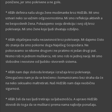
ponižene, jer smo pokrivene a ne gole.
* Allâh definira našu ulogu žene muslimanke kroz Hidžâb. Mi smo
ustvari neko sa važnim odgovornostima. Mi smo reflekcija aktivnih a
ne besposlenih žena. Pokazujemo svoju direkciju i svoj cilj kroz
pokrivanje. Mi smo žene koje ljudi shvataju ozbiljno.
* Allâh objašnjava našu nezavisnost kroz pokrivanje. Mi dajemo čisto
do znanja da smo pokorne sluga Najvišeg Gospodara. Ne
pokoravamo se nikome drugom i ne pratimo ni jedan drugi put.
Nismo rob ni jednom muškarcu, niti smo rob ni jednoj naciji. Mi smo
slobodne i neovisne od ljudsko-stvorenih sistema.
* Allâh nam daje slobodu kretanja i izražaja kroz pokrivanje.
Omogućeno nam je da se krećemo i komuniciramo bez straha da će
na neko seksualno maltretirati. Naš Hidžâb nam daje neobičnu
sigurnost.
* Allâh želi da nas ljudi tretiraju sa ljubaznošću. A upravo Hidžâb
dovodi do toga da se muškarci prema nama najbolje ponašaju.