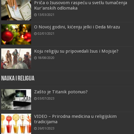
Priča o Isusovom raspeću u svetlu tumačenja
Kur’anskih odlomaka
13/03/2021
O Novoj godini, kićenju jelki i Deda Mrazu
02/01/2021
Koju religiju su pripovedali Isus i Mojsije?
18/08/2020
Nauka i religija
Zašto je Titanik potonuo?
03/07/2023
VIDEO – Prirodna medicina u religijskim
tradicijama
26/01/2023