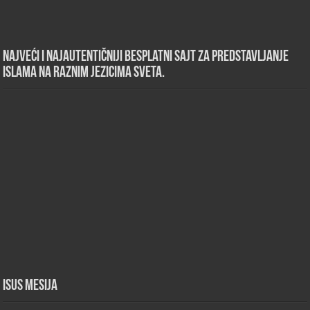
Najveći i najautentičniji besplatni sajt za predstavljanje
islama na raznim jezicima sveta.
Isus Mesija