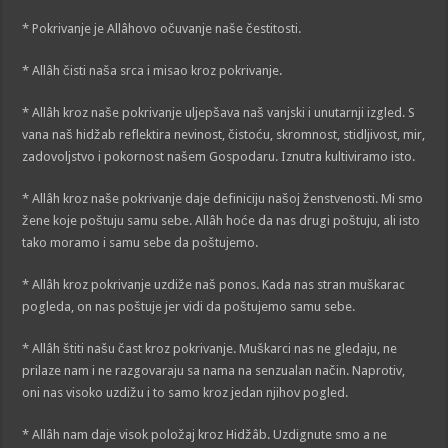
* Pokrivanje je Allâhovo očuvanje naše čestitosti.
* Allâh čisti naša srca i misao kroz pokrivanje.
* Allâh kroz naše pokrivanje uljepšava naš vanjski i unutarnji izgled. S
vana naš hidžab reflektira nevinost, čistoću, skromnost, stidljivost, mir,
zadovoljstvo i pokornost našem Gospodaru. Iznutra kultiviramo isto.
* Allâh kroz naše pokrivanje daje definiciju našoj ženstvenosti. Mi smo
žene koje poštuju samu sebe. Allâh hoće da nas drugi poštuju, ali isto
tako moramo i samu sebe da poštujemo.
* Allâh kroz pokrivanje uzdiže naš ponos. Kada nas stran muškarac
pogleda, on nas poštuje jer vidi da poštujemo samu sebe.
* Allâh štiti našu čast kroz pokrivanje. Muškarci nas ne gledaju, ne
prilaze nam i ne razgovaraju sa nama na senzualan način. Naprotiv,
oni nas visoko uzdižu i to samo kroz jedan njihov pogled.
* Allâh nam daje visok položaj kroz Hidžâb. Uzdignute smo a ne