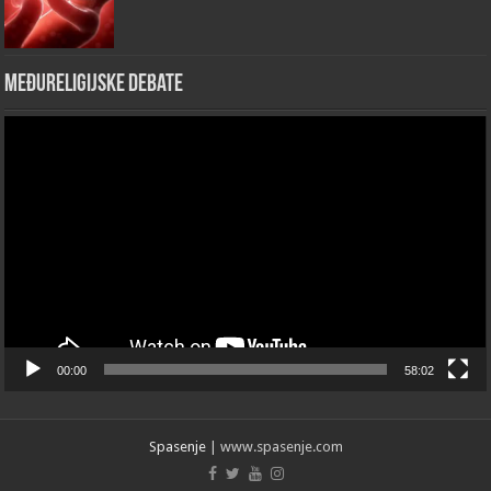
Međureligijske debate
Video
Player
00:00
58:02
Spasenje
| www.spasenje.com