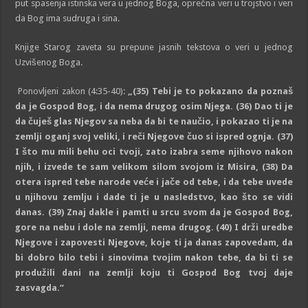
put spasenja istinska vera u jednog Boga, oprečna veri u trojstvo i veri
da Bog ima sudruga i sina.
Knjige Starog zaveta su prepune jasnih tekstova o veri u jednog
Uzvišenog Boga.
Ponovljeni zakon (4:35-40):
„(
35
)
Tebi je to pokazano da poznaš
da je Gospod Bog, i da nema drugog osim Njega.
(
36
)
Dao ti je
da čuješ glas Njegov sa neba da bi te naučio, i pokazao ti je na
zemlji oganj svoj veliki, i reči Njegove čuo si ispred ognja.
(
37
)
I što mu mili behu oci tvoji, zato izabra seme njihovo nakon
njih, i izvede te sam velikom silom svojom iz Misira,
(
38
)
Da
otera ispred tebe narode veće i jače od tebe, i da tebe uvede
u njihovu zemlju i dade ti je u nasledstvo, kao što se vidi
danas.
(
39
)
Znaj dakle i pamti u srcu svom da je Gospod Bog,
gore na nebu i dole na zemlji, nema drugog.
(
40
)
I drži uredbe
Njegove i zapovesti Njegove, koje ti ja danas zapovedam, da
bi dobro bilo tebi i sinovima tvojim nakon tebe, da bi ti se
produžili dani na zemlji koju ti Gospod Bog tvoj daje
zasvagda.
“