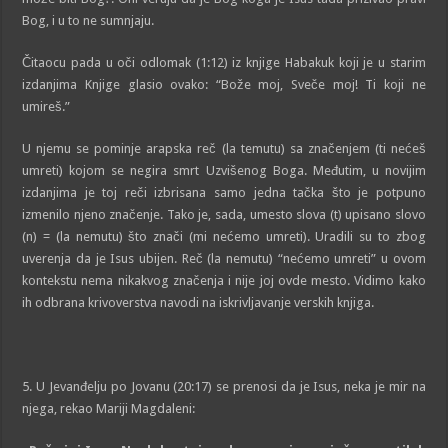
Bog, i u to ne sumnjaju.
Čitaocu pada u oči odlomak (1:12) iz knjige Habakuk koji je u starim
izdanjima Knjige glasio ovako: “Bože moj, Sveče moj! Ti koji ne
umireš.”
U njemu se pominje arapska reč (la temutu) sa značenjem (ti nećeš
umreti) kojom se negira smrt Uzvišenog Boga. Međutim, u novijim
izdanjima je toj reči izbrisana samo jedna tačka što je potpuno
izmenilo njeno značenje. Tako je, sada, umesto slova (t) upisano slovo
(n) = (la nemutu) što znači (mi nećemo umreti). Uradili su to zbog
uverenja da je Isus ubijen. Reč (la nemutu) “nećemo umreti” u ovom
kontekstu nema nikakvog značenja i nije joj ovde mesto. Vidimo kako
ih odbrana krivoverstva navodi na iskrivljavanje verskih knjiga.
5. U Jevanđelju po Jovanu (20:17) se prenosi da je Isus, neka je mir na
njega, rekao Mariji Magdaleni: