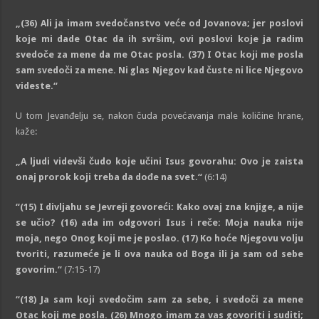
„
(36)
Ali ja imam svedočanstvo veće od Jovanova; jer poslovi
koje mi dade Otac da ih svršim, ovi poslovi koje ja radim
svedoče za mene da me Otac posla.
(37)
I Otac koji me posla
sam svedoči za mene. Ni glas Njegov kad čuste ni lice Njegovo
videste.
“
U tom Jevanđelju se, nakon čuda povećavanja male količine hrane,
kaže:
„
A ljudi videvši čudo koje učini Isus govorahu: Ovo je zaista
onaj prorok koji treba da dođe na svet.
“
(6:14)
“(15)
I divljahu se Jevreji govoreći: Kako ovaj zna knjige, a nije
se učio?
(16)
ada im odgovori Isus i reče: Moja nauka nije
moja, nego Onog koji me je poslao.
(17)
Ko hoće Njegovu volju
tvoriti, razumeće je li ova nauka od Boga ili ja sam od sebe
govorim.
“
(7:15-17)
“(18)
Ja sam koji svedočim sam za sebe, i svedoči za mene
Otac koji me posla.
(26)
Mnogo imam za vas govoriti i suditi;