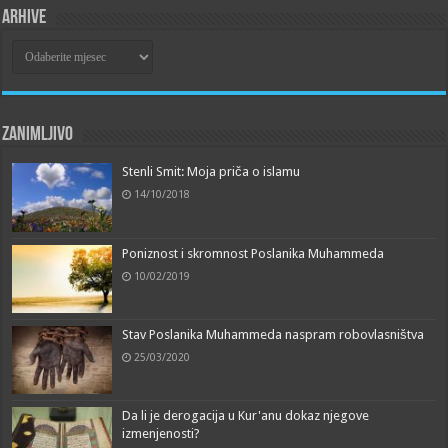
Arhive
Arhive
Zanimljivo
Stenli Smit: Moja priča o islamu
14/10/2018
Poniznost i skromnost Poslanika Muhammeda
10/02/2019
Stav Poslanika Muhammeda naspram robovlasništva
25/03/2020
Da li je derogacija u Kur'anu dokaz njegove
izmenjenosti?