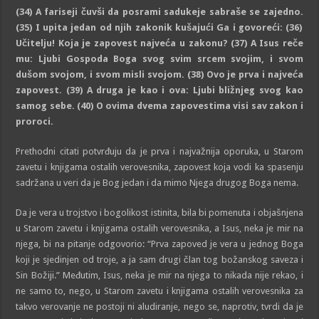
(
34
)
A fariseji čuvši da posrami sadukeje sabraše se zajedno.
(
35
)
I upita jedan od njih zakonik kušajući Ga i govoreći:
(
36
)
Učitelju! Koja je zapovest najveća u zakonu?
(
37
)
A Isus reče
mu: Ljubi Gospoda Boga svog svim srcem svojim, i svom
dušom svojom, i svom misli svojom.
(
38
)
Ovo je prva i najveća
zapovest.
(
39
)
A druga je kao i ova: Ljubi bližnjeg svog kao
samog sebe.
(
40
)
O ovima dvema zapovestima visi sav zakon i
proroci.
Prethodni citati potvrđuju da je prva i najvažnija oporuka, u Starom
zavetu i knjigama ostalih verovesnika, zapovest koja vodi ka spasenju
sadržana u veri da je Bog jedan i da mimo Njega drugog Boga nema.
Da je vera u trojstvo i bogolikost istinita, bila bi pomenuta i objašnjena
u Starom zavetu i knjigama ostalih verovesnika, a Isus, neka je mir na
njega, bi na pitanje odgovorio: “Prva zapoved je vera u jednog Boga
koji je sjedinjen od troje, a ja sam drugi član tog božanskog saveza i
Sin Božiji.” Međutim, Isus, neka je mir na njega to nikada nije rekao, i
ne samo to, nego, u Starom zavetu i knjigama ostalih verovesnika za
takvo verovanje ne postoji ni aludiranje, nego se, naprotiv, tvrdi da je