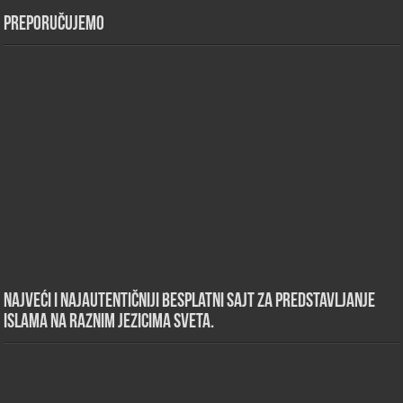
Preporučujemo
Najveći i najautentičniji besplatni sajt za predstavljanje
islama na raznim jezicima sveta.