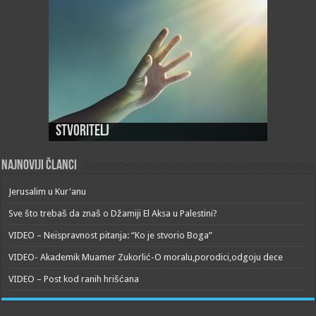
Stvoritelj
Najnoviji članci
Jerusalim u Kur'anu
Sve što trebaš da znaš o Džamiji El Aksa u Palestini?
VIDEO – Neispravnost pitanja: “Ko je stvorio Boga”
VIDEO- Akademik Muamer Zukorlić-O moralu,porodici,odgoju dece
VIDEO – Post kod ranih hrišćana