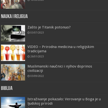
Nauka i religija
Zašto je Titanik potonuo?
03/07/2023
VIDEO – Prirodna medicina u religijskim
tradicijama
26/01/2023
Muslimanski naučnici i njihov doprinos
civilizaciji
03/09/2022
Biblija
Istraživanje pokazalo: Verovanje u Boga je u
ljudskoj prirodi