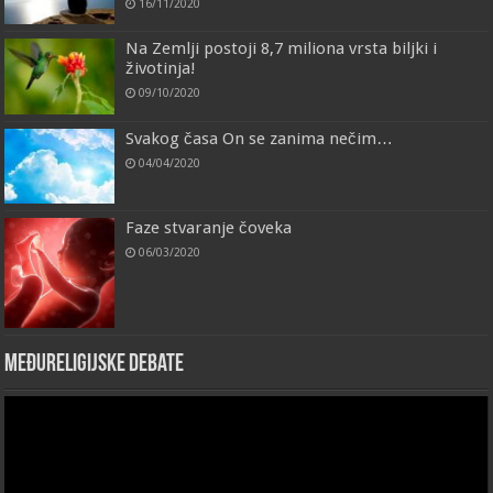
16/11/2020
Na Zemlji postoji 8,7 miliona vrsta biljki i
životinja!
09/10/2020
Svakog časa On se zanima nečim…
04/04/2020
Faze stvaranje čoveka
06/03/2020
Međureligijske debate
Video
Player