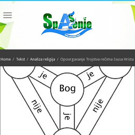
Home
/
Tekst
/
Analiza religija
/
Opovrgavanje Trojstva rečima Isusa Hrista