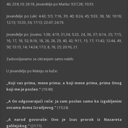
46; 23:8,10; 26:18. Jevanđelje po Marku: 9:37,38; 10:35.
Jevanđelje po Luki: 4:43; 5:5; 7:16, 39, 40; 8:24, 45; 9:33, 38, 56; 10:16;
12:13; 13:33, 34; 17:13; 23:47; 24:19.
Jevanđelje po Jovanu: 1:38; 4:19, 31,34; 5:23, 24, 36, 37; 6:14, 25; 7:15,
16, 17, 18, 52; 8:16, 18, 26, 28, 29, 40, 42; 9:11, 15, 17; 11:42; 12:44, 49,
50; 13:13, 14; 14:24; 17:3, 8, 18, 25; 20:16, 21.
Zadovoljavamo se citiranjem samo nekih:
U Jevanđelju po Mateju se kaže:
„
Koji vas prima, mene prima; a koji mene prima, prima Onog
koji me je poslao.
“
(10:40)
„
A On odgovarajući reče: Ja sam poslan samo ka izgubljenim
ovcama doma Izrailjevog.
“
(15:24)
„
A narod govoraše: Ovo je Isus prorok iz Nazareta
galilejskog.
“
(21:11)