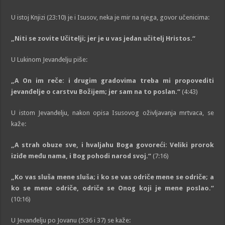
U istoj Knjizi (23:10) je i Isusov, neka je mir na njega, govor učenicima:
„
Niti se zovite Učitelji; jer je u vas jedan učitelj Hristos.
“
U Lukinom Jevanđelju piše:
„
A On im reče: i drugim gradovima treba mi propovediti
jevanđelje o carstvu Božijem; jer sam na to poslan.
“
(4:43)
U istom Jevanđelju, nakon opisa Isusovog oživljavanja mrtvaca, se
kaže:
„
A strah obuze sve, i hvaljahu Boga govoreći: Veliki prorok
iziđe među nama, i Bog pohodi narod svoj.
“
(7:16)
„
Ko vas sluša mene sluša; i ko se vas odriče mene se odriče; a
ko se mene odriče, odriče se Onog koji je mene poslao.
“
(10:16)
U Jevanđelju po Jovanu (5:36 i 37) se kaže: