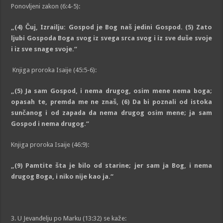
Ponovljeni zakon (6:4-5):
„(4)
Čuj, Izrailju: Gospod je Bog naš jedini Gospod.
(
5
)
Zato
ljubi Gospoda Boga svog iz svega srca svog i iz sve duše svoje
i iz sve snage svoje.
“
Knjiga proroka Isaije (45:5-6):
„(
5
)
Ja sam Gospod, i nema drugog, osim mene nema boga;
opasah te, premda me ne znaš,
(
6
)
Da bi poznali od istoka
sunčanog i od zapada da nema drugog osim mene; ja sam
Gospod i nema drugog
.“
Knjiga proroka Isaije (46:9):
„(9)
Pamtite šta je bilo od starine; jer sam ja Bog, i nema
drugog Boga, i niko nije kao ja
.“
3. U Jevanđelju po Marku (13:32) se kaže: