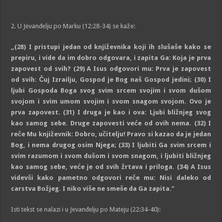
2. U Jevanđelju po Marku (12:28-34) se kaže:
„(
28
)
I pristupi jedan od književnika koji ih slušaše kako se
prepiru, i vide da im dobro odgovara, i zapita Ga: Koja je prva
zapovest od svih?
(
29
)
A Isus odgovori mu: Prva je zapovest
od svih: Čuj Izrailju, Gospod je Bog naš Gospod jedini;
(
30
)
I
ljubi Gospoda Boga svog svim srcem svojim i svom dušom
svojom i svim umom svojim i svom snagom svojom. Ovo je
prva zapovest.
(
31
)
I druga je kao i ova: Ljubi bližnjeg svog
kao samog sebe. Druge zapovesti veće od ovih nema.
(
32
)
I
reče Mu književnik: Dobro, učitelju! Pravo si kazao da je jedan
Bog, i nema drugog osim Njega;
(
33
)
I ljubiti Ga svim srcem i
svim razumom i svom dušom i svom snagom, i ljubiti bližnjeg
kao samog sebe, veće je od svih žrtava i priloga.
(
34
)
A Isus
videvši kako pametno odgovori reče mu: Nisi daleko od
carstva Božjeg. I niko više ne smeše da Ga zapita.
“
Isti tekst se nalazi i u Jevanđelju po Mateju (22:34-40):