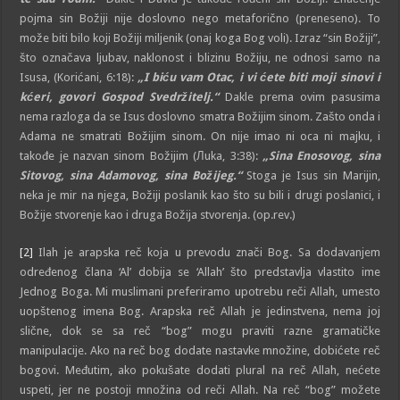
pojma sin Božiji nije doslovno nego metaforično (preneseno). To
može biti bilo koji Božiji miljenik (onaj koga Bog voli). Izraz “sin Božiji”,
što označava ljubav, naklonost i blizinu Božiju, ne odnosi samo na
Isusa, (Korićani, 6:18):
„
I biću vam Otac, i vi ćete biti moji sinovi i
kćeri, govori Gospod Svedržitelj.
“
Dakle prema ovim pasusima
nema razloga da se Isus doslovno smatra Božijim sinom. Zašto onda i
Adama ne smatrati Božijim sinom. On nije imao ni oca ni majku, i
takođe je nazvan sinom Božijim (Лuka, 3:38):
„
Sina Enosovog, sina
Sitovog, sina Adamovog, sina Božijeg.
“
Stoga je Isus sin Marijin,
neka je mir na njega, Božiji poslanik kao što su bili i drugi poslanici, i
Božije stvorenje kao i druga Božija stvorenja. (op.rev.)
[2]
Ilah je arapska reč koja u prevodu znači Bog. Sa dodavanjem
određenog člana ‘Al’ dobija se ‘Allah’ što predstavlja vlastito ime
Jednog Boga. Mi muslimani preferiramo upotrebu reči Allah, umesto
uopštenog imena Bog. Arapska reč Allah je jedinstvena, nema joj
slične, dok se sa reč “bog” mogu praviti razne gramatičke
manipulacije. Ako na reč bog dodate nastavke množine, dobićete reč
bogovi. Međutim, ako pokušate dodati plural na reč Allah, nećete
uspeti, jer ne postoji množina od reči Allah. Na reč “bog” možete