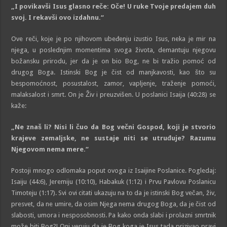
„
I povikavši Isus glasno reče: Oče! U ruke Tvoje predajem duh
svoj. I rekavši ovo izdahnu.
“
Ove reči, koje je po njihovom ubeđenju izustio Isus, neka je mir na
njega, u poslednjim momentima svoga života, demantuju njegovu
božansku prirodu, jer da je on bio Bog, ne bi tražio pomoć od
drugog Boga. Istinski Bog je čist od manjkavosti, kao što su
bespomoćnost, posustalost, zamor, vapljenje, traženje pomoći,
malaksalost i smrt. On je Živ i preuzvišen. U poslanici Isaija (40:28) se
kaže:
„
Ne znaš li? Nisi li čuo da Bog večni Gospod, koji je stvorio
krajeve zemaljske, ne sustaje niti se utruđuje? Razumu
Njegovom nema mere.
“
Postoji mnogo odlomaka poput ovoga iz Isaijine Poslanice. Pogledaj:
Isaiju (44:6), Jeremiju (10:10), Habakuk (1:12) i Prvu Pavlovu Poslanicu
Timoteju (1:17). Svi ovi citati ukazuju na to da je istinski Bog večan, živ,
presvet, da ne umire, da osim Njega nema drugog Boga, da je čist od
slabosti, umora i nesposobnosti. Pa kako onda slabi i prolazni smrtnik
može biti Bog?! Oni veruju da je Bog koga je Isus tada prizivao pravi