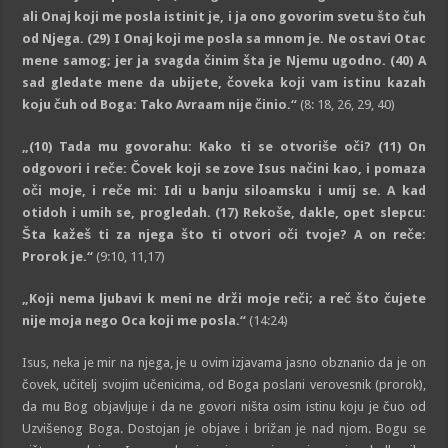
ali Onaj koji me posla istinit je, i ja ono govorim svetu što čuh
od Njega.
(29)
I Onaj koji me posla sa mnom je. Ne ostavi Otac
mene samog; jer ja svagda činim šta je Njemu ugodno.
(40)
A
sad gledate mene da ubijete, čoveka koji vam istinu kazah
koju čuh od Boga: Tako Avraam nije činio.
“
(8: 18, 26, 29, 40)
„
(10)
Tada mu govorahu: Kako ti se otvoriše oči?
(11)
On
odgovori i reče: Čovek koji se zove Isus načini kao, i pomaza
oči moje, i reče mi: Idi u banju siloamsku i umij se. A kad
otidoh i umih se, progledah.
(17)
Rekoše, dakle, opet slepcu:
Šta kažeš ti za njega što ti otvori oči tvoje? A on reče:
Prorok je.
“
(9:10, 11,17)
„
Koji nema ljubavi k meni ne drži moje reči; a reč što čujete
nije moja nego Oca koji me posla.
“
(14:24)
Isus, neka je mir na njega, je u ovim izjavama jasno obznanio da je on
čovek, učitelj svojim učenicima, od Boga poslani verovesnik (prorok),
da mu Bog objavljuje i da ne govori ništa osim istinu koju je čuo od
Uzvišenog Boga. Dostojan je objave i brižan je nad njom. Bogu se