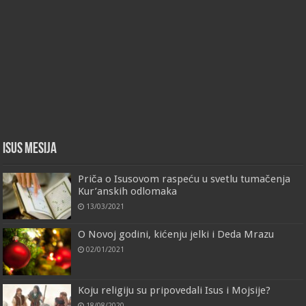
Isus Mesija
Priča o Isusovom raspeću u svetlu tumačenja
Kur’anskih odlomaka
13/03/2021
O Novoj godini, kićenju jelki i Deda Mrazu
02/01/2021
Koju religiju su pripovedali Isus i Mojsije?
18/08/2020