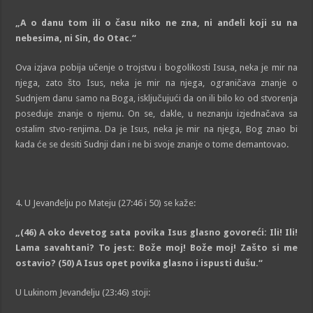
„
A o danu tom ili o času niko ne zna, ni anđeli koji su na
nebesima, ni Sin, do Otac.
“
Ova izjava pobija učenje o trojstvu i bogolikosti Isusa, neka je mir na
njega, zato što Isus, neka je mir na njega, ograničava znanje o
Sudnjem danu samo na Boga, isključujući da on ili bilo ko od stvorenja
poseduje znanje o njemu. On se, dakle, u neznanju izjednačava sa
ostalim stvo-renjima. Da je Isus, neka je mir na njega, Bog znao bi
kada će se desiti Sudnji dan i ne bi svoje znanje o tome demantovao.
4. U Jevanđelju po Mateju (27:46 i 50) se kaže:
„
(46)
A oko devetog sata povika Isus glasno govoreći: Ili! Ili!
Lama savahtani? To jest: Bože moj! Bože moj! Zašto si me
ostavio?
(50)
A Isus opet povika glasno i ispusti dušu.
“
U Lukinom Jevanđelju (23:46) stoji: