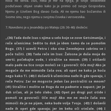
ništa ne skriva. Isus, neka je mir na njega, je svoje sledbenike
podučavao objavi onako kako ju je primio od svoga Gospodara.
Njemu je Uzvišeni Bog davao čuda. Ali ne njemu kao božanstvu ili
Svome sinu, nego njemu u svojstvu čoveka i verovesnika.
7. Navedeno je u Jevanđelju po Mateju (26: 36-46) sledeće:
„
(36)
Tada dođe Isus s njima u selo koje se zove Getsimanija, i
reče učenicima: Sedite tu dok ja idem tamo da se pomolim
Bogu.
(37)
I uzevši Petra i oba sina Zevedejeva zabrinu se i
poče tužiti.
(38)
Tada reče im Isus: Žalosna je duša moja do
smrti; počekajte ovde, i stražite sa mnom.
(39)
I otišavši
malo pade na lice svoje moleći se i govoreći: Oče moj! Ako je
moguće da me mimoiđe čaša ova; ali opet ne kako ja hoću
nego kako Ti.
(40)
I došavši k učenicima nađe ih gde spavaju, i
reče Petru: Zar ne mogoste jedan čas postražiti sa mnom?
(41)
Stražite i molite se Bogu da ne padnete u napast; jer je
duh srčan, ali je telo slabo.
(42)
Opet po drugi put otide i
pomoli se govoreći: Oče moj! Ako me ne može čaša ova
mimoići da je ne pijem, neka bude volja Tvoja.
(43)
I došavši
nađe ih opet gde spavaju; jer im behu oči otežale.
(44)
I