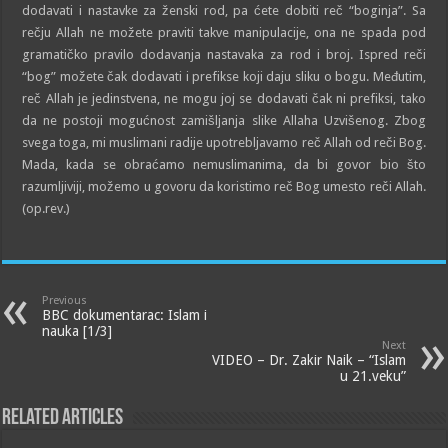
dodavati i nastavke za ženski rod, pa ćete dobiti reč “boginja”. Sa
rečju Allah ne možete praviti takve manipulacije, ona ne spada pod
gramatičko pravilo dodavanja nastavaka za rod i broj. Ispred reči
“bog” možete čak dodavati i prefikse koji daju sliku o bogu. Međutim,
reč Allah je jedinstvena, ne mogu joj se dodavati čak ni prefiksi, tako
da ne postoji mogućnost zamišljanja slike Allaha Uzvišenog. Zbog
svega toga, mi muslimani radije upotrebljavamo reč Allah od reči Bog.
Mada, kada se obraćamo nemuslimanima, da bi govor bio što
razumljiviji, možemo u govoru da koristimo reč Bog umesto reči Allah.
(op.rev.)
Previous
BBC dokumentarac: Islam i
nauka [1/3]
Next
VIDEO – Dr. Zakir Naik – “Islam
u 21.veku”
Related Articles