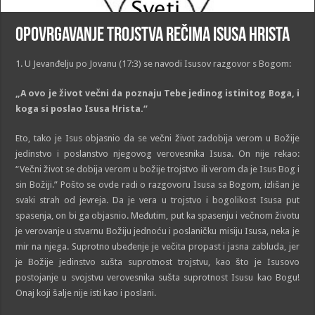
Opovrgavanje Trojstva rečima Isusa Hrista
1. U Jevanđelju po Jovanu (17:3) se navodi Isusov razgovor s Bogom:
„
A ovo je život večni da poznaju Tebe jedinog istinitog Boga, i
koga si poslao Isusa Hrista.
“
Eto, tako je Isus objasnio da se večni život zadobija verom u Božije
jedinstvo i poslanstvo njegovog verovesnika Isusa. On nije rekao:
“Večni život se dobija verom u božije trojstvo ili verom da je Isus Bog i
sin Božiji.” Pošto se ovde radi o razgovoru Isusa sa Bogom, izlišan je
svaki strah od jevreja. Da je vera u trojstvo i bogolikost Isusa put
spasenja, on bi ga objasnio. Međutim, put ka spasenju i večnom životu
je verovanje u stvarnu Božiju jednoću i poslaničku misiju Isusa, neka je
mir na njega. Suprotno ubeđenje je večita propast i jasna zabluda, jer
je Božije jedinstvo sušta suprotnost trojstvu, kao što je Isusovo
postojanje u svojstvu verovesnika sušta suprotnost Isusu kao Bogu!
Onaj koji šalje nije isti kao i poslani.