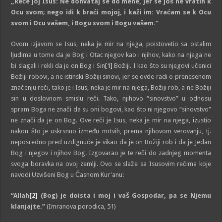
„
Reče joj Isus: Ne dohvataj se do mene, jer se još ne vratih k
Ocu svom; nego idi k braći mojoj, i kaži im: Vraćam se k Ocu
svom i Ocu vašem, i Bogu svom i Bogu vašem.
“
Ovom izjavom se Isus, neka je mir na njega, poistovetio sa ostalim
ljudima u tome da je Bog i Otac njegov kao i njihov, kako na njega ne
bi slagali i rekli da je on Bog i Sin
[1]
Božiji. I kao što su njegovi učenici
Božiji robovi, a ne istinski Božiji sinovi, jer se ovde radi o prenesenom
značenju reči, tako je i Isus, neka je mir na njega, Božiji rob, a ne Božiji
sin u doslovnom smislu reči. Tako, njihovo “sinovstvo” u odnosu
spram Boga ne znači da su oni bogovi, kao što ni njegovo “sinovstvo”
ne znači da je on Bog. Ove reči je Isus, neka je mir na njega, izustio
nakon što je uskrsnuo između mrtvih, prema njihovom verovanju, tj.
neposredno pred uzdignuće je vikao da je on Božiji rob i da je Jedan
Bog i njegov i njihov Bog. Izgovarao je te reči do zadnjeg momenta
svoga boravka na ovoj zemlji. Ovo se slaže sa Isusovim rečima koje
navodi Uzvišeni Bog u Časnom Kur'anu:
“Allah
[2]
(Bog)
je doista i moj i vaš Gospodar, pa se Njemu
klanjajte.”
(Imranova porodica, 51)