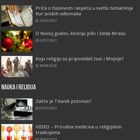
Priča o Isusovom raspeću u svetlu tumačenja
Kur’anskih odlomaka
13/03/2021
O Novoj godini, kićenju jelki i Deda Mrazu
02/01/2021
Koju religiju su pripovedali Isus i Mojsije?
18/08/2020
Nauka i religija
Zašto je Titanik potonuo?
03/07/2023
VIDEO – Prirodna medicina u religijskim
tradicijama
26/01/2023