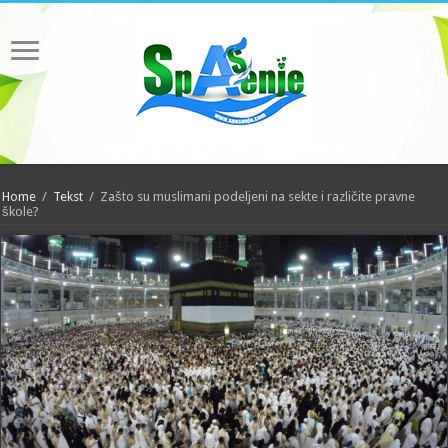
Home
/
Tekst
/
Zašto su muslimani podeljeni na sekte i različite pravne
škole?