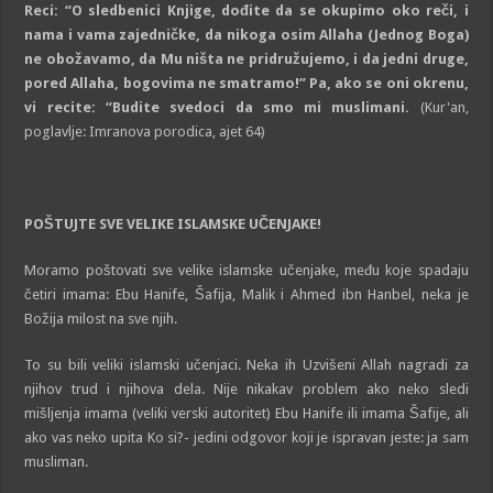
Reci: “O s
l
edbenici Knjige, do
đ
ite da se okupimo oko
r
eč
i, i
nama i vama zajedn
ič
ke, da nikoga osim Allaha
(Jednog Boga)
ne obožavamo, da Mu ništa ne pridružujemo, i da
jedni druge,
pored Allaha, bogovima ne smatramo!” Pa,
ako se oni okrenu,
vi re
ci
te: “Budite svedoci da smo mi
muslimani
.
(Kur'an,
poglavlje: Imranova porodica, ajet 64)
POŠTUJTE SVE VELIKE
ISL
AM
SKE UČENJAKE!
Moramo poštovati sve velike islamske učenjake, među koje spadaju
četiri imama: Ebu Hanife, Šafija, Malik i Ahmed ibn Hanbel, neka je
Božija milost na sve njih.
To su bili veliki islamski učenjaci. Neka ih Uzvišeni Allah nagradi za
njihov trud i njihova dela. Nije nikakav problem ako neko sledi
mišljenja imama (veliki verski autoritet) Ebu Hanife ili imama Šafije, ali
ako vas neko upita Ko si?- jedini odgovor koji je ispravan jeste: ja sam
musliman.