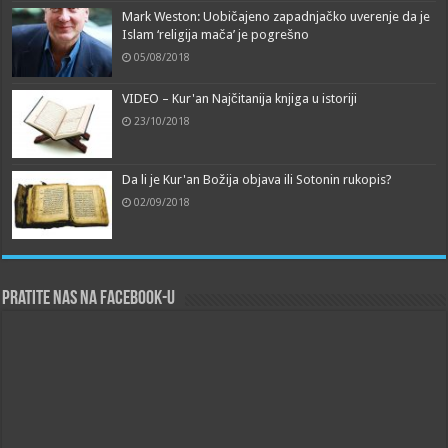
Mark Weston: Uobičajeno zapadnjačko uverenje da je
Islam ‘religija mača’ je pogrešno
05/08/2018
VIDEO – Kur'an Najčitanija knjiga u istoriji
23/10/2018
Da li je Kur'an Božija objava ili Sotonin rukopis?
02/09/2018
Pratite nas na Facebook-u