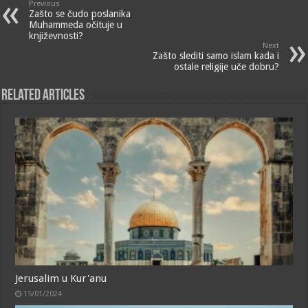
Previous
Zašto se čudo poslanika
Muhammeda očituje u
književnosti?
Next
Zašto slediti samo islam kada i
ostale religije uče dobru?
Related Articles
Jerusalim u Kur'anu
15/01/2024