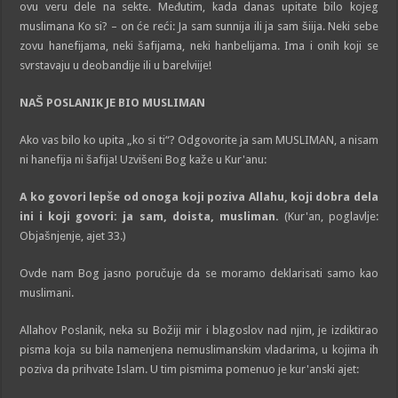
ovu veru dele na sekte. Međutim, kada danas upitate bilo kojeg
muslimana Ko si? – on će reći: Ja sam sunnija ili ja sam šiija. Neki sebe
zovu hanefijama, neki šafijama, neki hanbelijama. Ima i onih koji se
svrstavaju u deobandije ili u barelviije!
NAŠ POSLANIK JE BIO MUSLIMAN
Ako vas bilo ko upita „ko si ti“? Odgovorite ja sam MUSLIMAN, a nisam
ni hanefija ni šafija! Uzvišeni Bog kaže u Kur'anu:
A ko govori
l
epše od onoga koji poziva Allahu, koji
dobra dela
ini i koji govori: ja sam, doista, musliman
.
(Kur'an, poglavlje:
Objašnjenje, ajet 33.)
Ovde nam Bog jasno poručuje da se moramo deklarisati samo kao
muslimani.
Allahov Poslanik, neka su Božiji mir i blagoslov nad njim, je izdiktirao
pisma koja su bila namenjena nemuslimanskim vladarima, u kojima ih
poziva da prihvate Islam. U tim pismima pomenuo je kur'anski ajet: