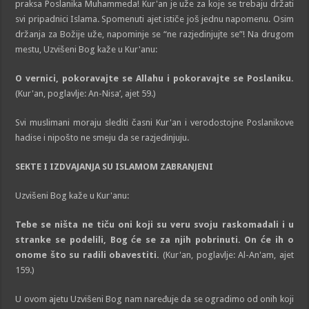
praksa Poslanika Muhammeda! Kur'an je uže za koje se trebaju držati
svi pripadnici Islama. Spomenuti ajet ističe još jednu napomenu. Osim
držanja za Božije uže, napominje se “ne razjedinjujte se”! Na drugom
mestu, Uzvišeni Bog kaže u Kur'anu:
O vernici, pokoravajte se Allahu i pokoravajte se Poslaniku.
(Kur'an, poglavlje: An-Nisa’, ajet 59.)
Svi muslimani moraju slediti časni Kur'an i verodostojne Poslanikove
hadise i nipošto ne smeju da se razjedinjuju.
SEKTE I IZDVAJANJA SU
ISL
AM
OM ZABRANJENI
Uzvišeni Bog kaže u Kur'anu:
Tebe se ništa ne
tiču
oni koji su veru
svoju raskomadali i u
stranke se podelili,
Bog
će se za njih
pobrinuti. On će ih o
onome što su radili obavestiti.
(Kur'an, poglavlje: Al-An'am, ajet
159.)
U ovom ajetu Uzvišeni Bog nam naređuje da se ogradimo od onih koji