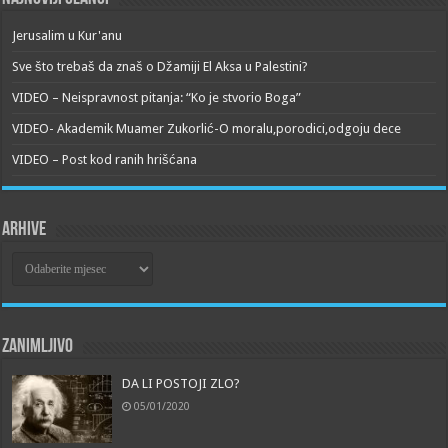
Jerusalim u Kur'anu
Sve što trebaš da znaš o Džamiji El Aksa u Palestini?
VIDEO – Neispravnost pitanja: “Ko je stvorio Boga”
VIDEO- Akademik Muamer Zukorlić-O moralu,porodici,odgoju dece
VIDEO – Post kod ranih hrišćana
Arhive
Arhive
Zanimljivo
DA LI POSTOJI ZLO?
05/01/2020