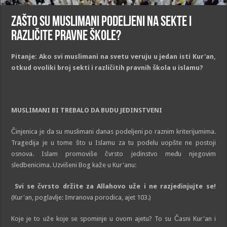
Zašto su muslimani podeljeni na sekte i
različite pravne škole?
Pitanje:
Ako svi muslimani na svetu veruju u jedan isti Kur'an,
otkud ovoliki broj sekti i različitih pravnih škola u islamu?
MUSLIMANI BI TREBAL
O
DA BUDU JEDINSTVENI
Činjenica je da su muslimani danas podeljeni po raznim kriterijumima.
Tragedija je u tome što u Islamu za tu podelu uopšte ne postoji
osnova. Islam promoviše čvrsto jedinstvo među njegovim
sledbenicima. Uzvišeni Bog kaže u Kur'anu:
Svi se čvrsto držite za Allahovo uže i ne razjedinjujte se!
(Kur'an, poglavlje: Imranova porodica, ajet 103.)
Koje je to uže koje se spominje u ovom ajetu? To su Časni Kur'an i