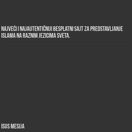
Najveći i najautentičniji besplatni sajt za predstavljanje
islama na raznim jezicima sveta.
Isus Mesija