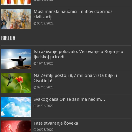
Muslimanski naučnici i njihov doprinos
civilizaciji
03/09/2022
Biblija
Istraživanje pokazalo: Verovanje u Boga je u
ljudskoj prirodi
16/11/2020
Na Zemlji postoji 8,7 miliona vrsta biljki i
životinja!
09/10/2020
Svakog časa On se zanima nečim…
04/04/2020
Faze stvaranje čoveka
06/03/2020