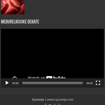
Međureligijske debate
Video
Player
00:00
58:02
Spasenje
| www.spasenje.com