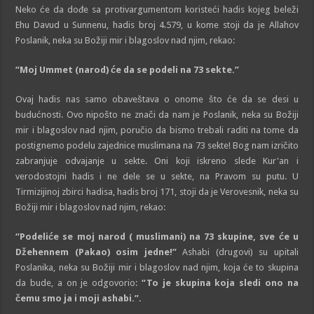
Neko će da dođe sa protivargumentom koristeći hadis kojeg beleži
Ehu Davud u Sunnenu, hadis broj 4.579, u kome stoji da je Allahov
Poslanik, neka su Božiji mir i blagoslov nad njim, rekao:
“Moj
Ummet
(narod)
ć
e da se podeli na 73 sekte.”
Ovaj hadis nas samo obaveštava o onome što će da se desi u
budućnosti. Ovo nipošto ne znači da nam je Poslanik, neka su Božiji
mir i blagoslov nad njim, poručio da bismo trebali raditi na tome da
postignemo podelu zajednice muslimana na 73 sekte! Bog nam izričito
zabranjuje odvajanje u sekte. Oni koji iskreno slede Kur'an i
verodostojni hadis i ne dele se u sekte, na Pravom su putu. U
Tirmizijinoj zbirci hadisa, hadis broj 171, stoji da je Verovesnik, neka su
Božiji mir i blagoslov nad njim, rekao:
“Pod
eliće
se moj narod ( muslimani) na 73 skupine, sve
ć
e u
Džehennem
(Pakao)
osim jedne!”
Ashabi (drugovi) su upitali
Poslanika, neka su Božiji mir i blagoslov nad njim, koja će to skupina
da bude, a on je odgovorio:
“To je
skupina koja sledi ono na
č
emu smo ja i moji ashabi.”.