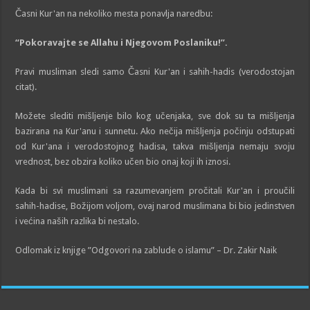
Časni Kur'an na nekoliko mesta ponavlja naredbu:
“Pokoravajte se Allahu i Njegovom Poslaniku!”.
Pravi musliman sledi samo Časni Kur'an i sahih-hadis (verodostojan
citat).
Možete slediti mišljenje bilo kog učenjaka, sve dok su ta mišljenja
bazirana na Kur'anu i sunnetu. Ako nečija mišljenja počinju odstupati
od Kur'ana i verodostojnog hadisa, takva mišljenja nemaju svoju
vrednost, bez obzira koliko učen bio onaj koji ih iznosi.
Kada bi svi muslimani sa razumevanjem pročitali Kur'an i proučili
sahih-hadise, Božijom voljom, ovaj narod muslimana bi bio jedinstven
i većina naših razlika bi nestalo.
Odlomak iz knjige ”Odgovori na zablude o islamu” – Dr. Zakir Naik