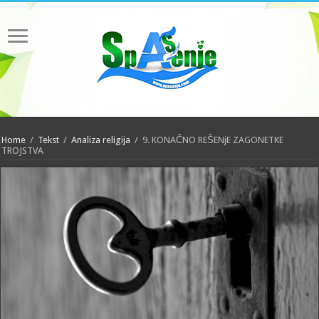
Home
/
Tekst
/
Analiza religija
/
9. KONAČNO REŠENjE ZAGONETKE
TROJSTVA