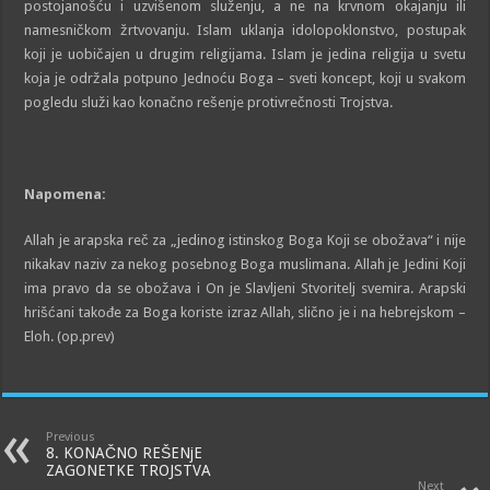
postojanošću i uzvišenom služenju, a ne na krvnom okajanju ili
namesničkom žrtvovanju. Islam uklanja idolopoklonstvo, postupak
koji je uobičajen u drugim religijama. Islam je jedina religija u svetu
koja je održala potpuno Jednoću Boga – sveti koncept, koji u svakom
pogledu služi kao konačno rešenje protivrečnosti Trojstva.
Napomena:
Allah je arapska reč za „jedinog istinskog Boga Koji se obožava“ i nije
nikakav naziv za nekog posebnog Boga muslimana. Allah je Jedini Koji
ima pravo da se obožava i On je Slavljeni Stvoritelj svemira. Arapski
hrišćani takođe za Boga koriste izraz Allah, slično je i na hebrejskom –
Eloh. (op.prev)
Previous
8. KONAČNO REŠENjE
ZAGONETKE TROJSTVA
Next