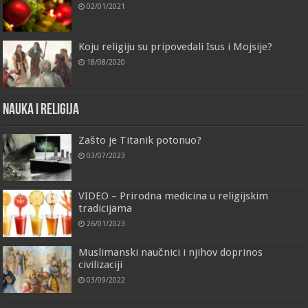
02/01/2021
Koju religiju su pripovedali Isus i Mojsije?
18/08/2020
Nauka i religija
Zašto je Titanik potonuo?
03/07/2023
VIDEO – Prirodna medicina u religijskim
tradicijama
26/01/2023
Muslimanski naučnici i njihov doprinos
civilizaciji
03/09/2022