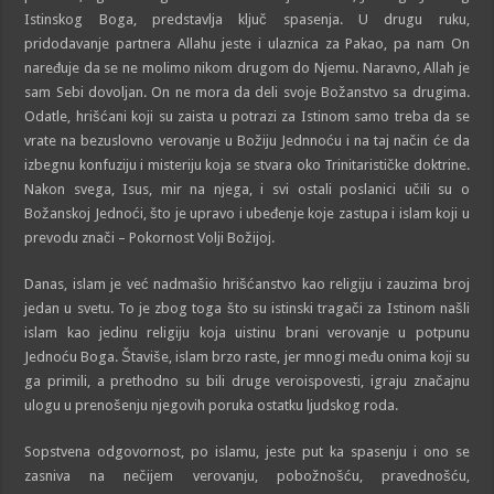
Istinskog Boga, predstavlja ključ spasenja. U drugu ruku,
pridodavanje partnera Allahu jeste i ulaznica za Pakao, pa nam On
naređuje da se ne molimo nikom drugom do Njemu. Naravno, Allah je
sam Sebi dovoljan. On ne mora da deli svoje Božanstvo sa drugima.
Odatle, hrišćani koji su zaista u potrazi za Istinom samo treba da se
vrate na bezuslovno verovanje u Božiju Jednnoću i na taj način će da
izbegnu konfuziju i misteriju koja se stvara oko Trinitarističke doktrine.
Nakon svega, Isus, mir na njega, i svi ostali poslanici učili su o
Božanskoj Jednoći, što je upravo i ubeđenje koje zastupa i islam koji u
prevodu znači – Pokornost Volji Božijoj.
Danas, islam je već nadmašio hrišćanstvo kao religiju i zauzima broj
jedan u svetu. To je zbog toga što su istinski tragači za Istinom našli
islam kao jedinu religiju koja uistinu brani verovanje u potpunu
Jednoću Boga. Štaviše, islam brzo raste, jer mnogi među onima koji su
ga primili, a prethodno su bili druge veroispovesti, igraju značajnu
ulogu u prenošenju njegovih poruka ostatku ljudskog roda.
Sopstvena odgovornost, po islamu, jeste put ka spasenju i ono se
zasniva na nečijem verovanju, pobožnošću, pravednošću,