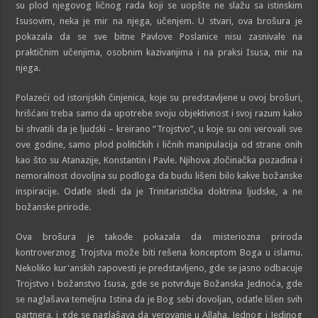
su plod njegovog ličnog rada koji se uopšte ne slažu sa istinskim
Isusovim, neka je mir na njega, učenjem. U stvari, ova brošura je
pokazala da se sve bitne Pavlove Poslanice nisu zasnivale na
praktičnim učenjima, osobnim kazivanjima i na praksi Isusa, mir na
njega.
Polazeći od istorijskih činjenica, koje su predstavljene u ovoj brošuri,
hrišćani treba samo da upotrebe svoju objektivnost i svoj razum kako
bi shvatili da je ljudski – kreirano “Trojstvo”, u koje su oni verovali sve
ove godine, samo plod političkih i ličnih manipulacija od strane onih
kao što su Atanazije, Konstantin i Pavle. Njihova zločinačka pozadina i
nemoralnost dovoljna su podloga da budu lišeni bilo kakve božanske
inspiracije. Odatle sledi da je Trinitaristička doktrina ljudske, a ne
božanske prirode.
Ova brošura je takođe pokazala da misteriozna priroda
kontroverznog Trojstva može biti rešena konceptom Boga u islamu.
Nekoliko kur'anskih zapovesti je predstavljeno, gde se jasno odbacuje
Trojstvo i božanstvo Isusa, gde se potvrđuje Božanska Jednoća, gde
se naglašava temeljna Istina da je Bog sebi dovoljan, odatle lišen svih
partnera, i gde se naglašava da verovanje u Allaha, Jednog i Jedinog