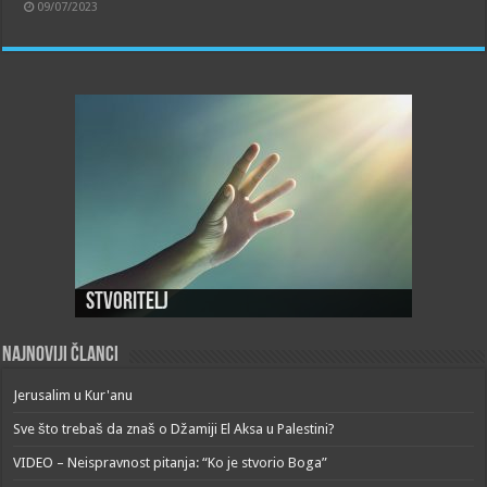
09/07/2023
Stvoritelj
Najnoviji članci
Jerusalim u Kur'anu
Sve što trebaš da znaš o Džamiji El Aksa u Palestini?
VIDEO – Neispravnost pitanja: “Ko je stvorio Boga”