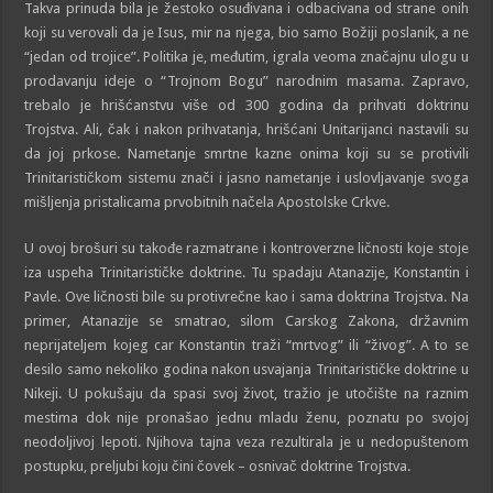
Takva prinuda bila je žestoko osuđivana i odbacivana od strane onih
koji su verovali da je Isus, mir na njega, bio samo Božiji poslanik, a ne
“jedan od trojice”. Politika je, međutim, igrala veoma značajnu ulogu u
prodavanju ideje o “Trojnom Bogu” narodnim masama. Zapravo,
trebalo je hrišćanstvu više od 300 godina da prihvati doktrinu
Trojstva. Ali, čak i nakon prihvatanja, hrišćani Unitarijanci nastavili su
da joj prkose. Nametanje smrtne kazne onima koji su se protivili
Trinitarističkom sistemu znači i jasno nametanje i uslovljavanje svoga
mišljenja pristalicama prvobitnih načela Apostolske Crkve.
U ovoj brošuri su takođe razmatrane i kontroverzne ličnosti koje stoje
iza uspeha Trinitarističke doktrine. Tu spadaju Atanazije, Konstantin i
Pavle. Ove ličnosti bile su protivrečne kao i sama doktrina Trojstva. Na
primer, Atanazije se smatrao, silom Carskog Zakona, državnim
neprijateljem kojeg car Konstantin traži “mrtvog” ili “živog”. A to se
desilo samo nekoliko godina nakon usvajanja Trinitarističke doktrine u
Nikeji. U pokušaju da spasi svoj život, tražio je utočište na raznim
mestima dok nije pronašao jednu mladu ženu, poznatu po svojoj
neodoljivoj lepoti. Njihova tajna veza rezultirala je u nedopuštenom
postupku, preljubi koju čini čovek – osnivač doktrine Trojstva.