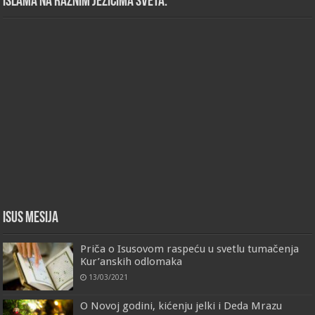
islama na raznim jezicima sveta.
Isus Mesija
Priča o Isusovom raspeću u svetlu tumačenja
Kur’anskih odlomaka
13/03/2021
O Novoj godini, kićenju jelki i Deda Mrazu