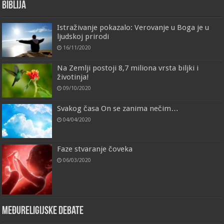
Biblija
Istraživanje pokazalo: Verovanje u Boga je u
ljudskoj prirodi
16/11/2020
Na Zemlji postoji 8,7 miliona vrsta biljki i
životinja!
09/10/2020
Svakog časa On se zanima nečim…
04/04/2020
Faze stvaranje čoveka
06/03/2020
Međureligijske debate