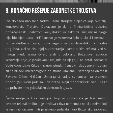
9. KONAČNO REŠENjE ZAGONETKE TROJSTVA
Sve do sada napisano sadrži u sebi istorijske činjenice koje okružuju
kontroverziju Trojstva. Dokazano je da je Trinitaristička doktrina
potvrđena tek u četvrtom veku, dokazujući tako da Isus, mir na njega,
nije bio njen autor. Hrišćanstvo je vekovima bilo u zbrci i neslozi, i
istinski sledbenici Isusa, mir na njega, shvatili su da je doktrina Trojstva
pogubna. Oni se nisu njoj suprotstavljali samo pukim rečima, već su
mnogi među njima čvrsto stali u odbranu Božanske Jednoće,
verovanja koje je poučavao Isus, mir na njega, i svi ostali poslanici.
Vođe Apostolske Crkve – grupe istinskih Isusovih sledbenika – ubijani
su na hiljade usled progona od strane Rimljana u saradnji sa onima iz
Pavlove Crkve. Hrišćani Unitarijanci radije su umirali za plemenit
princip (tj.u svom pokušaju da brane svoju monoteističku veru) nego
da prihvate mnogobožačku doktrinu Trojstva.
Škola mišljenja koja zastupa Trojstvo dominirala je hrišćanskim
svetom tek nakon što ju je Pavlova Crkva nametnula na silu onima koji
je nisu niti razumeli niti je iskreno prihvatali kao Božansku zapovest.