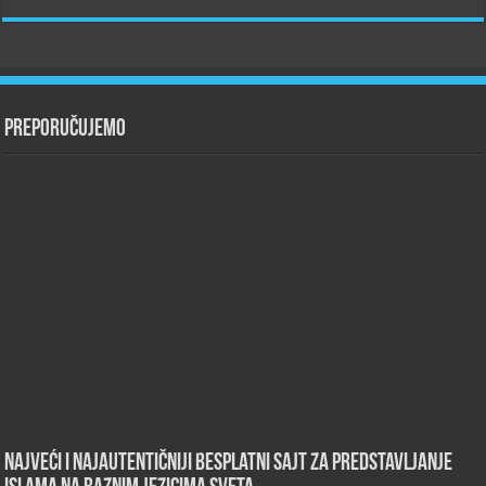
Preporučujemo
Najveći i najautentičniji besplatni sajt za predstavljanje