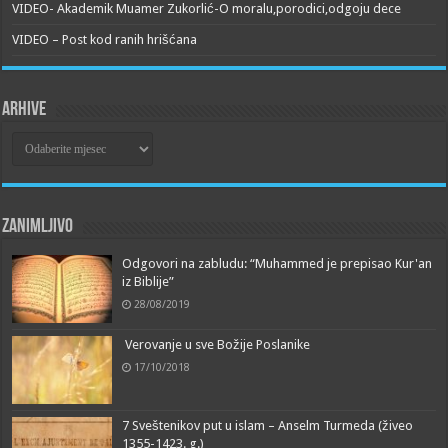
VIDEO- Akademik Muamer Zukorlić-O moralu,porodici,odgoju dece
VIDEO – Post kod ranih hrišćana
Arhive
Arhive
Zanimljivo
Odgovori na zabludu: “Muhammed je prepisao Kur'an
iz Biblije”
28/08/2019
Verovanje u sve Božije Poslanike
17/10/2018
7 Sveštenikov put u islam – Anselm Turmeda (živeo
1355-1423. g.)