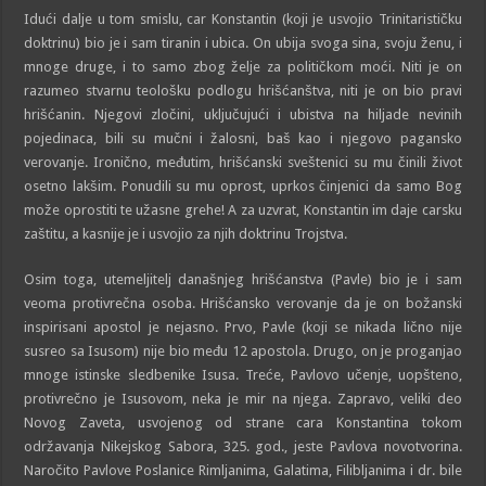
Idući dalje u tom smislu, car Konstantin (koji je usvojio Trinitarističku
doktrinu) bio je i sam tiranin i ubica. On ubija svoga sina, svoju ženu, i
mnoge druge, i to samo zbog želje za političkom moći. Niti je on
razumeo stvarnu teološku podlogu hrišćanštva, niti je on bio pravi
hrišćanin. Njegovi zločini, uključujući i ubistva na hiljade nevinih
pojedinaca, bili su mučni i žalosni, baš kao i njegovo pagansko
verovanje. Ironično, međutim, hrišćanski sveštenici su mu činili život
osetno lakšim. Ponudili su mu oprost, uprkos činjenici da samo Bog
može oprostiti te užasne grehe! A za uzvrat, Konstantin im daje carsku
zaštitu, a kasnije je i usvojio za njih doktrinu Trojstva.
Osim toga, utemeljitelj današnjeg hrišćanstva (Pavle) bio je i sam
veoma protivrečna osoba. Hrišćansko verovanje da je on božanski
inspirisani apostol je nejasno. Prvo, Pavle (koji se nikada lično nije
susreo sa Isusom) nije bio među 12 apostola. Drugo, on je proganjao
mnoge istinske sledbenike Isusa. Treće, Pavlovo učenje, uopšteno,
protivrečno je Isusovom, neka je mir na njega. Zapravo, veliki deo
Novog Zaveta, usvojenog od strane cara Konstantina tokom
održavanja Nikejskog Sabora, 325. god., jeste Pavlova novotvorina.
Naročito Pavlove Poslanice Rimljanima, Galatima, Filibljanima i dr. bile