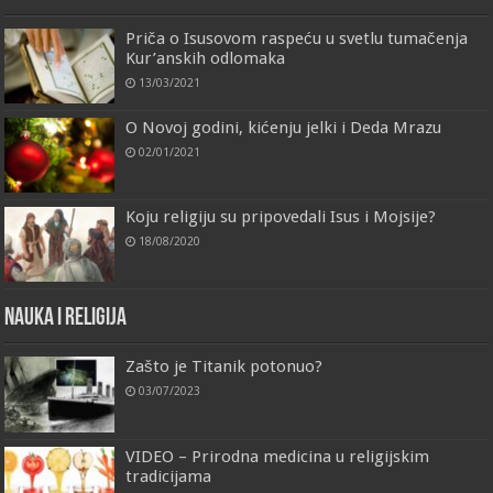
Priča o Isusovom raspeću u svetlu tumačenja
Kur’anskih odlomaka
13/03/2021
O Novoj godini, kićenju jelki i Deda Mrazu
02/01/2021
Koju religiju su pripovedali Isus i Mojsije?
18/08/2020
Nauka i religija
Zašto je Titanik potonuo?
03/07/2023
VIDEO – Prirodna medicina u religijskim
tradicijama