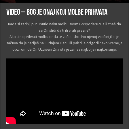
VIDEO – Bog je Onaj Koji molbe prihvata
Kada si zadnji put uputio neku molbu svom Gospodaru?Da li znaš da
se On stidi da ti ih vrati prazne?
Ako ti ne prihvati molbu onda te zaštiti shodno njenoj veličini,ili ti je
sačuva da je nadješ na Sudnjem Danu ili pak ti je odgodi neko vreme, s
obzirom da On Uzvišeni Zna šta je za nas najbolje i najkorisnije.