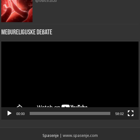
06/03/2020
Međureligijske debate
Video
Player
00:00
58:02
Spasenje
| www.spasenje.com