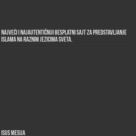
Najveći i najautentičniji besplatni sajt za predstavljanje
islama na raznim jezicima sveta.
Isus Mesija