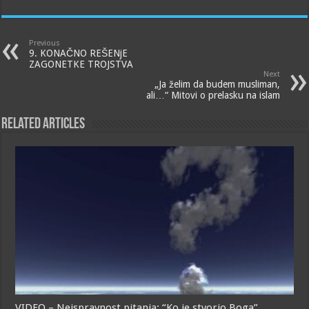
Previous
9. KONAČNO REŠENjE
ZAGONETKE TROJSTVA
Next
„Ja želim da budem musliman,
ali…“ Mitovi o prelasku na islam
Related Articles
VIDEO – Neispravnost pitanja: “Ko je stvorio Boga”