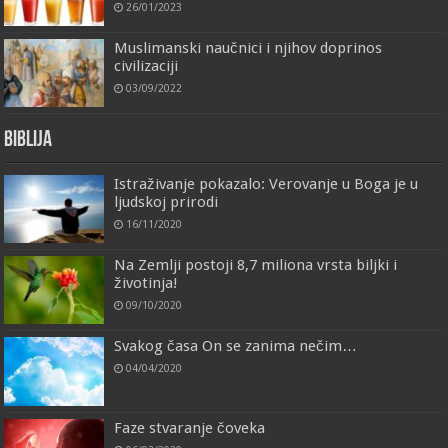
26/01/2023
Muslimanski naučnici i njihov doprinos
civilizaciji
03/09/2022
Biblija
Istraživanje pokazalo: Verovanje u Boga je u
ljudskoj prirodi
16/11/2020
Na Zemlji postoji 8,7 miliona vrsta biljki i
životinja!
09/10/2020
Svakog časa On se zanima nečim…
04/04/2020
Faze stvaranje čoveka