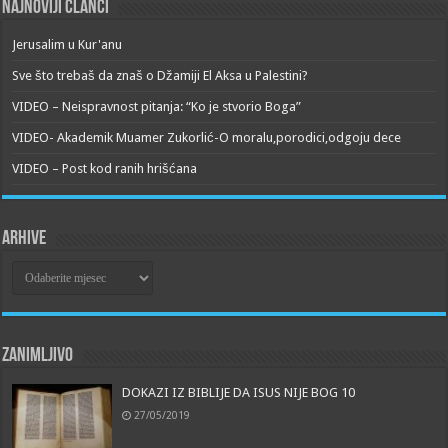
Najnoviji članci
Jerusalim u Kur'anu
Sve što trebaš da znaš o Džamiji El Aksa u Palestini?
VIDEO – Neispravnost pitanja: “Ko je stvorio Boga”
VIDEO- Akademik Muamer Zukorlić-O moralu,porodici,odgoju dece
VIDEO – Post kod ranih hrišćana
Arhive
Arhive
Zanimljivo
DOKAZI IZ BIBLIJE DA ISUS NIJE BOG 10
27/05/2019