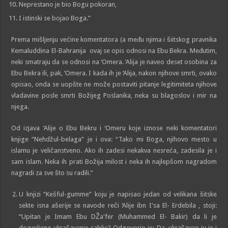
Neprestano je bio Bogu pokoran,
I istinski se bojao Boga.”
Prema mišljenju većine komentatora (a među njima i šiitskog pravnika
Kemaluddina El-Bahranija ovaj se opis odnosi na Ebu Bekra. Međutim,
neki smatraju da se odnosi na ‘Omera. ‘Alija je naveo deset osobina za
Ebu Bekra ili, pak, ‘Omera. I kada ih je ‘Alija, nakon njihove smrti, ovako
opisao, onda se uopšte ne može postaviti pitanje legitimiteta njihove
vladavine posle smrti Božijeg Poslanika, neka su blagoslov i mir na
njega.
Od izjava ‘Alije o Ebu Bekru i ‘Omeru koje iznose neki komentatori
knjige “Nehdžul-belaga” je i ova: “Tako mi Boga, njihovo mesto u
islamu je veličanstveno. Ako ih zadesi nekakva nesreća, zadesila je i
sam islam. Neka ih prati Božija milost i neka ih najlepšom nagradom
nagradi za sve što su radili.”
U knjizi “Kešful-gumme” koju je napisao jedan od velikana šitske
sekte isna ašerije se navode reči ‘Alije ibn I'sa El- Erdebila , stoji:
“Upitan je Imam Ebu DŽa'fer (Muhammed El- Bakir) da li je
dozvoljeno ukrašavanje sablje? Odgovorio je: Da, ukrašavao ju je i