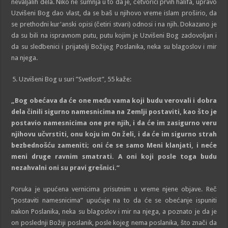
nevaljalih dela. Niko ne sumnja u to da je, četvorici prvih halifa, upravo
Uzvišeni Bog dao vlast, da se baš u njihovo vreme islam proširio, da
se prethodni kur'anski opisi (četiri stvari) odnosi i na njih. Dokazano je
da su bili na ispravnom putu, putu kojim je Uzvišeni Bog zadovoljan i
da su sledbenici i prijatelji Božijeg Poslanika, neka su blagoslov i mir
na njega.
Uzvišeni Bog u suri ”Svetlost”, 55 kaže:
„Bog
obećava da će one među vama koji budu verovali i dobra
dela činili sigurno namesnicima na Zemlji postaviti, kao što je
postavio namesnicima one pre njih, i da će im za
sigurno
veru
njihovu učvrstiti, onu koju im On želi, i da će im sigurno strah
bezbednošću zameniti; oni će se samo Meni klanjati, i neće
meni druge ravnim smatrati. A oni koji posle toga budu
nezahvalni oni su pravi
gre
š
nici.
“
Poruka je upućena vernicima prisutnim u vreme njene objave. Reč
“postaviti namesnicima” upućuje na to da će se obećanje ispuniti
nakon Poslanika, neka su blagoslov i mir na njega, a poznato je da je
on poslednji Božiji poslanik, posle kojeg nema poslanika, što znači da