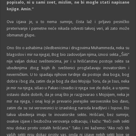
popisalo, ni u sami svet, mislim, ne bi mogle stati napisane
knjige. Amin.
“
Ova izjava je, u to nema sumnje, čista laž i prljavo pesničko
preterivanje i pametne neće nikada odvesti takvoj veri, ali zato može
obmanuti glupe.
Ono što o ashabima (sledbenicima i drugovima Muhammeda, neka su
blagoslov i mir na njega), Bog bio zadovoljan njima, iznosi sekta „Šiiti“
nije valjan dokaz sveštenicima, jer i u hrišćanstvu postoje sekte sa
ubeđenjima zbog kojih ih sveštenici proglašavaju inovatorskim i
neverničkim. U to spadaju njihove tvrdnje da postoje dva boga, bog
dobra i bog zla, zatim da je bog zla dao Mojsiju Toru, da je Isus, neka
je mir na njega, sišao u Pakao i izvadio iz njega sve zle duše, a u njemu
ostavio duše dobrih, da je onaj što je razgovarao s Mojsijem, neka je
mir na njega, i onaj koji je prevario jevrejske verovesnike bio đavo,
zatim da su svi verovesnici iz izraelskog naroda kradljivci i lopovi. Eto
takva ubeđenja imaju te inovatorske sekte. Hrišćani, bez sumnje,
ovakve izjave i bezbožna verovanja odbacuju, i kažu: “Reči ovih sekti
nisu dokaz protiv ostalih hrišćana.” Tako i mi kažemo: “Ako reči tih
vaših sekti nisu dokaz protiv vas, onda ni izjave nekih sekti koje se