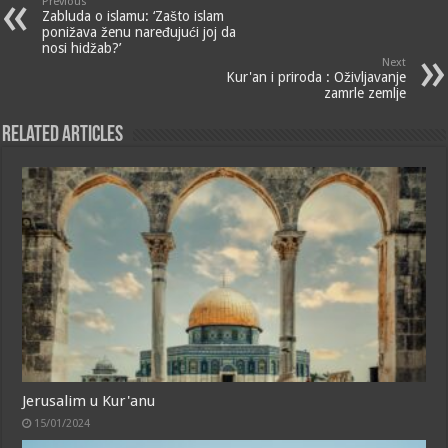
Previous
Zabluda o islamu: ‘Zašto islam
ponižava ženu naređujući joj da
nosi hidžab?’
Next
Kur'an i priroda : Oživljavanje
zamrle zemlje
Related Articles
Jerusalim u Kur'anu
15/01/2024