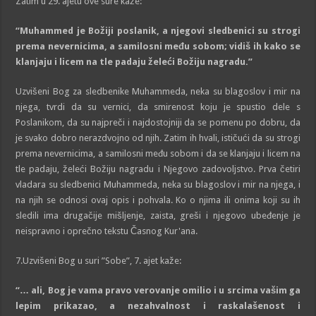
Zatim u 29. ajetu ove sure kaže:
“Muhammed je
Božiji
poslanik, a njegovi s
l
edbenici su strogi
prema nevernicima, a samilosni među sobom; vidiš ih kako se
klanjaju i licem na tle padaju želeći
Božiju
nagradu.”
Uzvišeni Bog za sledbenike Muhammeda, neka su blagoslov i mir na
njega, tvrdi da su vernici, da smirenost koju je spustio dele s
Poslanikom, da su najpreči i najdostojniji da se pomenu po dobru, da
je svako dobro nerazdvojno od njih. Zatim ih hvali, ističući da su strogi
prema nevernicima, a samilosni među sobom i da se klanjaju i licem na
tle padaju, želeći Božiju nagradu i Njegovo zadovoljstvo. Prva četiri
vladara su sledbenici Muhammeda, neka su blagoslov i mir na njega, i
na njih se odnosi ovaj opis i pohvala. Ko o njima ili onima koji su ih
sledili ima drugačije mišljenje, zaista, greši i njegovo ubeđenje je
neispravno i oprečno tekstu Časnog Kur'ana.
7.Uzvišeni Bog u suri ”Sobe”, 7. ajet kaže:
“… ali,
Bog
je vama pravo verovanje omilio i u srcima vašim ga
lepim prikazao, a nezahvalnost i raskalašenost i