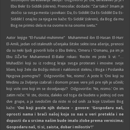
Ebu Bekr Es-Siddik (iskreni). Prenosilac dodade: “Zar tako? Imam je
skočio sa svoga mesta i povikao: Da, Es-Siddik! Da Es-Siddik! Da Es-
Siddik! I onaj ko za njega ne kaže: ‘Es-Siddik’ (iskreni), da Bog da mu
Bog ne primio dela ni na ovome ni na onome svetu.”
Autor knjige “El-Fusulul-muhimme” Muhammed ibn El-Hasan El-Hurr
El-Amili, jedan od istaknutih učenjaka šitske sekte isna ašerije, prenosi
da su neki ljudi govorili loše o Ebu Bekru, ‘Omeru i ‘Osmanu, pa im je
Ebu DŽa'fer Muhammed El-Bakir rekao: ‘Recite mi jeste li vi: “…
Muhadžiri koji su iz rodnog kraja svoga proterani i imovine svoje
lišeni, koji žele da Božiju milost i naklonost steknu, i Boga i Poslanika
Njegova pomognu’? Odgovoriše: ‘Ne, nismo’. A jeste li: ‘Oni koji su
Medinu za življenje izabrali i domom prave vere još pre njih je učinili;
koji vole one koji im se doseljavaju’? Odgovoriše: ‘Ne, nismo.’ On im
zatim reče: ‘Vi ste, doista, daleko od toga da budete u jednoj od ove
dve grupe, a ja svedočim da niste ni od onih za koje Uzvišeni Bog
kaže:
‘Oni koji pos
l
e njih dolaze – govore: ‘Gospodaru na
š
,
oprosti nama i braći na
š
oj koja su nas u veri pretekla
i
ne
dopusti da u srcima našim bude imalo zlobe prema vernicima;
Gospodaru naš, ti si, zaista, dobar
i
milostiv’
!”