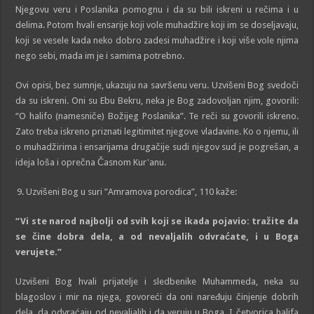
Njegovu veru i Poslanika pomognu i da su bili iskreni u rečima i u
delima. Potom hvali ensarije koji vole muhadžire koji im se doseljavaju,
koji se vesele kada neko dobro zadesi muhadžire i koji više vole njima
nego sebi, mada im je i samima potrebno.
Ovi opisi, bez sumnje, ukazuju na savršenu veru. Uzvišeni Bog svedoči
da su iskreni. Oni su Ebu Bekru, neka je Bog zadovoljan njim, govorili:
“O halifo (namesniče) Božijeg Poslanika”. Te reči su govorili iskreno.
Zato treba iskreno priznati legitimitet njegove vladavine. Ko o njemu, ili
o muhadžirima i ensarijama drugačije sudi njegov sud je pogrešan, a
ideja loša i oprečna Časnom Kur'anu.
Uzvišeni Bog u suri ”Amramova porodica”, 110 kaže:
“Vi ste narod najbolji od svih koji se ikada pojavio: tražite da
se čine dobra dela, a od nevaljalih odvraćate, i
u
Boga
ve
rujete
.”
Uzvišeni Bog hvali prijatelje i sledbenike Muhammeda, neka su
blagoslov i mir na njega, govoreći da oni naređuju činjenje dobrih
dela, da odvraćaju od nevaljalih i da veruju u Boga. I četvorica halifa