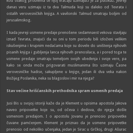
kod svakog problema se njoj vraćaju uzimajući je za putokaz. Jevreji
danas veru uzimaju iz ta dva Talmuda koji su daleko od Tevrata i
ostalih verovesničkih knjiga. A vavilonski Talmud smatraju boljim od
jerusalimskog.
I kada jevreji usmene predaje prenošene sedamnaest vekova stavljaju
iznad Tevrata, znajući da su oni u tom periodu bili izloženi velikim
iskušenjima i krupnim nedaćama koje su dovele do uništenja njihovih
pisanih knjiga i gubljenja lanca njihovih prenosilaca, a i pored toga te
usmene predaje smatraju temeljom svojih ubeđenja i svoje vere, pa
kako se onda može prigovarati muslimanima što uzimaju Časne
verovesničke hadise, sakupljene u knjige, jedan ili dva veka nakon
Božijeg Poslanika, neka su blagoslov i mir na njega?
Stav većine
h
r
i
šćanskih prethodnika spram usmenih predaja
Jusi Bis u svojoj istoriji kaže da je Klement u opisima apostola Jakova
naveo pripovetke koje su, od očeva i dedova, do njega došle
usmenom predajom. I o apostolu Jovanu je prenosio pripovetke
čuvane pamćenjem. Klement je priznao da je usmene pripovetke
prenosio od nekoliko učenjaka, jedan je Sirac u Grčkoj, drugi Ašurac