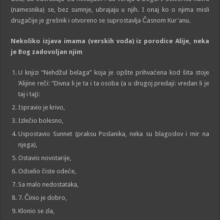
(namesnika) se, bez sumnje, ubrajaju u njih. I onaj ko o njima misli
drugačije je grešnik i otvoreno se suprostavlja Časnom Kur'anu.
Nekoliko izjava imam
a (verskih vođa)
iz porodice
Alije, neka
je Bog zadovoljan njim
U knjizi “Nehdžul belaga” koja je opšte prihvaćena kod šita stoje
‘Alijine reči: “Divna li je ta i ta osoba (a u drugoj predaji: vredan li je
taj i taj):
Ispravio je krivo,
Izlečio bolesno,
Uspostavio Sunnet (praksu Poslanika, neka su blagoslov i mir na
njega),
Ostavio novotarije,
Odselio čiste odeće,
Sa malo nedostataka,
7. Činio je dobro,
Klonio se zla,