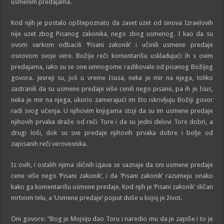
usmenim predajama.
Kod njih je postalo opštepoznato da zavet uzet od sinova Izraelovih
nije uzet zbog Pisanog zakonika, nego zbog usmenog. I kao da su
ovom varkom odbacili ‘Pisani zakonik’ i učinili usmene predaje
osnovom svoje vere. Božije reči komentarišu usklađujući ih s ovim
predajama, iako su se one umnogome razlikovale od pisanog Božijeg
govora. Jevreji su, još u vreme Isusa, neka je mir na njega, toliko
zastranili da su usmene predaje više cenili nego pisane, pa ih je Isus,
neka je mir na njega, ukorio zamerajući im što iskrivljuju Božiji govor
radi svog učenja. U njihovim knjigama stoji da su im usmene predaje
njihovih prvaka draže od reči Tore i da su jedni delovi Tore dobri, a
drugi loši, dok su sve predaje njihovih prvaka dobre i bolje od
zapisanih reči verovesnika.
Iz ovih, i ostalih njima sličnih izjava se saznaje da oni usmene predaje
cene više nego ‘Pisani zakonik’, i da ‘Pisani zakonik’ razumeju onako
kako ga komentarišu usmene predaje. Kod njih je ‘Pisani zakonik’ sličan
mrtvom telu, a ‘Usmene predaje’ poput duše u kojoj je život.
Oni govore: “Bog je Mojsiju dao Toru i naredio mu da je zapiše i to je