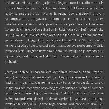
“Pisani zakonik’, a poučio ga je i značenjima Tore i naredio mu da ih
dostavi bez pisanja i to je ‘Usmeni zakonik’. I Mojsije je sa ta dva
zakonika sišao sa brda i prenio ih, Aronu, dvojici njegovih sinova i
sedamdesetorici poglavara. Potom su ih oni preneli ostalim
Izrailićanima. Ove usmene predaje su se prenosile sa kolena na
koleno dok ih nije počeo sakupljati Er-Rebij Juda Hakk Duš (Judas) oko
150. g. koji ih je uz velike poteškoće sakupljao oko 40 godina. Zatim ih
je zabeležio u knjigu koju je nazvao ‘Misnah’. I ta ‘Misnah’ sadrži
usmene predaje koje su prvaci sedamnaest vekova posle smrti Mojsija
prenosili jedni drugima usmenim putem. Oni veruju da je sve što se u
njima nalazi od Boga, jednako kao i ‘Pisani zakonik’ i da se mora
prihvatiti.
Jevrejski učenjaci su napisali dva komentara Misnahe, jedan u trećem
veku (neki kažu u petom) u Kudsu, a drugi početkom sedmog veka u
Vavilonu i njega nazivaju Gemara, tj. savršena, jer veruju da su te dve
knjige savršen komentar osnovnog teksta Misnahe. ‘Misnah i Gemara’
sakupljene u jednu knjigu se nazivaju ‘Talmud’. Radi razlikovanja se
kaže: Talmud jerusalimski i Talmud vavilonski. Gemara je prepuna
izmišljenih priča, ali je i pored toga cenjena kod jevreja. Studiraju je i