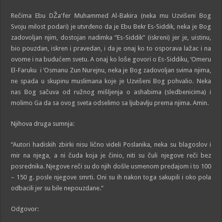
Rečima Ebu DŽa'fer Muhammed Al-Bakira (neka mu Uzvišeni Bog
Svoju milost podari) je utvrđeno da je Ebu Bekr Es-Siddik, neka je Bog
zadovoljan njim, dostojan nadimka “Es-Siddik” (iskreni) jer je, uistinu,
bio pouzdan, iskren i pravedan, i da je onaj ko to osporava lažac i na
ovome i na budućem svetu. A onaj ko loše govori o Es-Siddiku, ‘Omeru
El-Faruku i ‘Osmanu Zun Nurejnu, neka je Bog zadovoljan svima njima,
ne spada u skupinu muslimana koje je Uzvišeni Bog pohvalio. Neka
nas Bog sačuva od ružnog mišljenja o ashabima (sledbenicima) i
molimo Ga da sa ovog sveta odselimo sa ljubavlju prema njima. Amin.
Njihova druga sumnja:
“Autori hadiskih zbirki nisu lično videli Poslanika, neka su blagoslov i
mir na njega, a ni čuda koja je činio, niti su čuli njegove reči bez
posrednika. Njegove reči su do njih došle usmenom predajom i to 100
– 150 g. posle njegove smrti. Oni su ih nakon toga sakupili i oko pola
odbacili jer su bile nepouzdane.”
Odgovor: