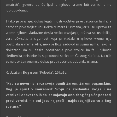
smatrati”, govore da će ljudi u njihovo vreme biti vernici, a ne
idolopoklonici.
I tako je ovaj ajet dokaz legitimnosti vođstva prve četvorice halifa, a
naročito prve trojice: Ebu Bekra, ‘Omera i ‘Osmana, jer su se, upravo za
vreme njihove vladavine desila velika osvajanja, država se ustabilila,
vera učvrstila, a sigurnost koja je vladala u njihovo vreme nije
postojala u vreme ‘Alije, neka je Bog zadovoljan svima njima. Tako je
dokazano da su šitska optuživanja prve trojice halifa i njihovih
sledbenika, neistinite i u suprotnosti s tekstom Časnog Kur'ana. Na njih
se ne osvrće i one nisu dokaz protiv većine sledbenika islama.
Uzvišeni Bog u suri ”Pobeda”, 26 kaže:
“Kad su nevernici srca svoja punili žarom, žarom paganskim,
Bog
je spustio smirenost Svoju na Poslanika Svoga i na
vernike i obavezao ih da isp
unjavaju
on
o
zbog čega će postati
pravi vernici, – a oni jesu najpreči i najdostojniji za to a
Bog
sve zna.”