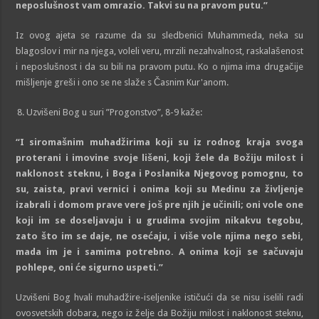
neposlušnost vam omrazio. Takvi su na pravom putu.”
Iz ovog ajeta se razume da su sledbenici Muhammeda, neka su
blagoslov i mir na njega, voleli veru, mrzili nezahvalnost, raskalašenost
i neposlušnost i da su bili na pravom putu. Ko o njima ima drugačije
mišljenje greši i ono se ne slaže s Časnim Kur'anom.
Uzvišeni Bog u suri ”Progonstvo”, 8-9 kaže:
“I siromašnim muhadžirima koji su iz rodnog kraja svoga
proterani i imovine svoje lišeni, koji žele da
Božiju
milost i
naklonost steknu, i
Boga
i Poslanika Njegov
og
pomognu, to
su, zaista, pravi vernici i onima koji su Medinu za življenje
izabrali i domom prave vere još pre njih je učinili; oni vole one
koji im se doseljavaju i u grudima svojim nikakvu tegobu,
zato što im se daje, ne osećaju, i više vole njima nego sebi,
mada im je i samima potrebno. A onima koji se
sačuvaju
pohlepe
, oni će sigurno uspeti.”
Uzvišeni Bog hvali muhadžire-iseljenike ističući da se nisu iselili radi
ovosvetskih dobara, nego iz želje da Božiju milost i naklonost steknu,