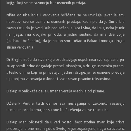
knjige koji se ne razumeju bez usmenih predaja.
Ništa od ubeđenja i verovanja hrišćana se ne utvrđuje Jevanđeljem,
naprotiv, sve se uzima iz usmenih predaja, kao npr: da je Sin u biti
ravan Ocu, da je Sveti Duh proizašao iz Oca i Sina, da Isus, neka je mir
na njega, ima dvojaku prirodu, a jednu suštinu; da ima dve volje
(ljudsku i božansku), da je nakon smrti ušao u Pakao i mnoga druga
slična verovanja.
Dr Bright ističe da stvari koje predstavljaju uspeh nisu sve zapisane, jer
su apostoli jedne događaje preneli pisanjem, a druge usmenim putem.
I teško onima koji ne prihvataju i jedne i druge, jer su usmene predaje
u pitanjima verovanja oslonac i izvor ravan pisanim tekstovima.
Biskup Monik kaže da je usmena verzija vrednija od pisane.
DŽelenk Verthe tvrdi da se sva neslaganja u zakoniku rešavaju
usmenim predajama, jer su one ključ rešenja za sve razmirice.
Biskup Mani Sik tvrdi da u veri postoji šest stotina stvari koje crkva
propisuje, a one nisu nigde u Svetoj knjizi pojašnjene, nego su uzete iz