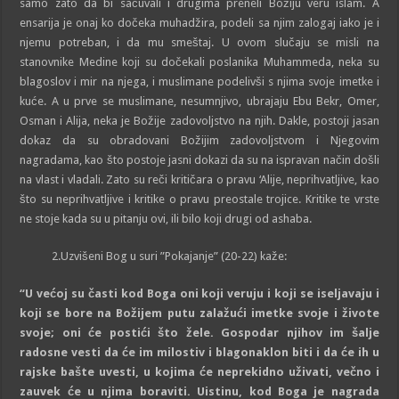
samo zato da bi sačuvali i drugima preneli Božiju veru islam. A
ensarija je onaj ko dočeka muhadžira, podeli sa njim zalogaj iako je i
njemu potre­ban, i da mu smeštaj. U ovom slučaju se misli na
stanovnike Medine koji su dočekali poslanika Muhammeda, neka su
blagoslov i mir na njega, i muslimane podelivši s njima svoje imetke i
kuće. A u prve se muslimane, nesumnjivo, ubrajaju Ebu Bekr, Omer,
Osman i Alija, neka je Božije zadovoljstvo na njih. Dakle, postoji jasan
dokaz da su obradovani Božijim zadovoljstvom i Njegovim
nagradama, kao što postoje jasni dokazi da su na ispravan način došli
na vlast i vladali. Zato su reči kritičara o pravu ‘Alije, neprihvatljive, kao
što su neprihvatljive i kritike o pravu preostale trojice. Kritike te vrste
ne stoje kada su u pitanju ovi, ili bilo koji drugi od ashaba.
2.Uzvišeni Bog u suri ”Pokajanje” (20-22) kaže:
“U većoj su časti kod
Boga
oni koji veruju i koji se iseljavaju i
koji se bore na
Božijem
putu zalažući imetke svoje i živote
svoje; oni će postići što žele. Gospodar njihov im šalje
radosne vesti da će im milostiv i blagonaklon biti i da će ih u
rajske
baš
t
e uvesti, u kojima će neprekidno uživati, večno i
zauvek će u njima boraviti. Uistinu,
kod
Boga
je nagrada