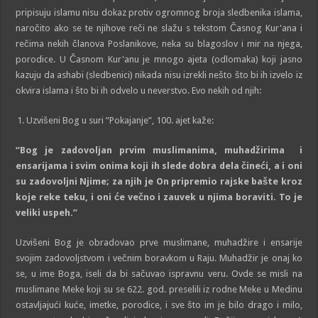
pripisuju islamu nisu dokaz protiv ogromnog broja sledbenika islama,
naročito ako se te njihove reči ne slažu s tekstom Časnog Kur'ana i
rečima nekih članova Poslanikove, neka su blagoslov i mir na njega,
porodice. U Časnom Kur'anu je mnogo ajeta (odlomaka) koji jasno
kazuju da ashabi (sledbenici) nikada nisu izrekli nešto što bi ih izvelo iz
okvira islama i što bi ih odvelo u neverstvo. Evo nekih od njih:
Uzvišeni Bog u suri ”Pokajanje”, 100. ajet kaže:
“
Bog
je zadovoljan prvim muslimanima, muhadžirima i
ensarijama i svim onima koji ih slede dobra dela čineći, a i oni
su zadovoljni Njime; za njih je On pripremio
rajske
baš
t
e kroz
koje
reke te
ku
, i oni će večno i zauvek u njima boraviti. To je
veliki uspeh.”
Uzvišeni Bog je obradovao prve muslimane, muhadžire i ensarije
svojim zadovoljstvom i večnim boravkom u Raju. Muhadžir je onaj ko
se, u ime Boga, iseli da bi sačuvao ispravnu veru. Ovde se misli na
mus­limane Meke koji su se 622. god. preselili iz rodne Meke u Medinu
ostavljajući kuće, imetke, porodice, i sve što im je bilo drago i milo,