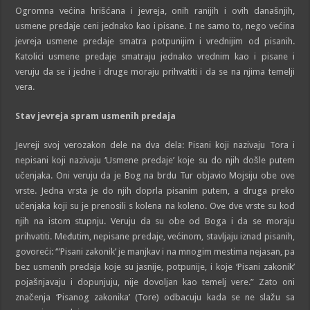
Ogromna većina hrišćana i jevreja, onih ranijih i ovih današnjih,
usmene predaje ceni jednako kao i pisane. I ne samo to, nego većina
jevreja usmene predaje smatra potpunijim i vrednijim od pisanih.
Katolici usmene predaje smatraju jednako vrednim kao i pisane i
veruju da se i jedne i druge moraju prihvatiti i da se na njima temelji
vera.
Stav jevreja spram usmenih predaja
Jevreji svoj verozakon dele na dva dela: Pisani koji nazivaju Tora i
nepisani koji nazivaju ‘Usmene predaje’ koje su do njih došle putem
učenjaka. Oni veruju da je Bog na brdu Tur objavio Mojsiju obe ove
vrste. Jedna vrsta je do njih doprla pisanim putem, a druga preko
učenjaka koji su je prenosili s kolena na koleno. Ove dve vrste su kod
njih na istom stupnju. Veruju da su obe od Boga i da se moraju
prihvatiti. Međutim, nepisane predaje, većinom, stavljaju iznad pisanih,
govoreći: ‘”Pisani zakonik’ je manjkav i na mnogim mestima nejasan, pa
bez usmenih predaja koje su jasnije, potpunije, i koje ‘Pisani zakonik’
pojašnjavaju i dopunjuju, nije dovoljan kao temelj vere.” Zato oni
značenja ‘Pisanog zakonika’ (Tore) odbacuju kada se ne slažu sa