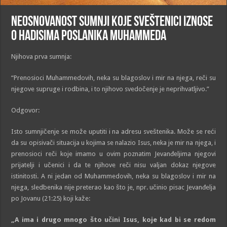
Neosnovanost sumnji koje sveštenici iznose
o hadisima poslanika Muhammeda
Njihova prva sumnja:
“Prenosioci Muhammedovih, neka su blagoslov i mir na njega, reči su
njegove supruge i rodbina, i to njihovo svedočenje je neprihvatljivo.”
Odgovor:
Isto sumnjičenje se može uputiti i na adresu sveštenika. Može se reći
da su opisivači situacija u kojima se nalazio Isus, neka je mir na njega, i
prenosioci reči koje imamo u ovim poznatim Jevanđeljima njegovi
prijatelji i učenici i da te njihove reči nisu valjan dokaz njegove
istinitosti. A ni jedan od Muhammedovih, neka su blagoslov i mir na
njega, sledbenika nije preterao kao što je, npr. učinio pisac Jevanđelja
po Jovanu (21:25) koji kaže:
„
A ima i drugo mnogo što učini Isus, koje kad bi se redom