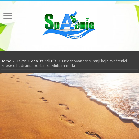
Home
/
Tekst
/
Analiza religija
/
Neosnovanost sumnji koje sveštenici
iznose o hadisima poslanika Muhammeda