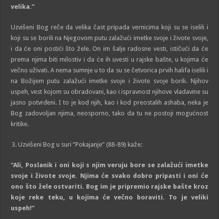
velika.”
Uzvišeni Bog reče da velika čast pripada vernicima koji su se iselili i
koji su se borili na Njegovom putu zalažući imetke svoje i živote svoje,
i da će oni postići što žele. On im šalje radosne vesti, ističući da će
prema njima biti milostiv i da će ih uvesti u rajske bašte, u kojima će
večno uživati. A nema sumnje u to da su se četvorica prvih halifa iselili i
na Božijem putu zalažući imetke svoje i živote svoje borili. Njihov
uspeh, vest kojom su obradovani, kao i ispravnost njihove vladavine su
jasno potvrđeni. I to je kod njih, kao i kod preostalih ashaba, neka je
Bog zadovoljan njima, neosporno, tako da tu ne postoji mogućnost
kritike.
Uzvišeni Bog u suri ”Pokajanje” (88-89) kaže:
“Ali, Poslanik i oni koji s njim veruju bore se zalažući imetke
svoje i živote svoje. Njima će svako dobro pripasti i oni će
ono što žele ostvariti.
Bog
im je pripremio
rajske
baš
t
e kroz
koje reke te
ku
, u kojima će večno boraviti. To je veliki
uspeh!”