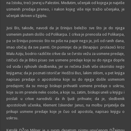
na Istoku, treći Jevrej u Palestini. Međutim, učenjak od kojega je najviše
usmenih predaja preneo, i nakon kojeg više nije tražio učenjaka, je
učenjak skriven u Egiptu.
Jusi Bis, takođe, navodi da je Erinijus beležio sve što je do njega
usmenim putem došlo od Polikarpa. I crkva je prenosila od Polikarpa,
pa se Erinijus ponosio što ne piše na papir nego je, još od ranih dana,
imao običaj da sve pamti. On pominje: da je Eknapijus prolazeći kroz
Malu Aziju, bodrio različite crkve da se čvrsto vežu za usmene predaje,
ističući da je Bibis pisao sve usmene predaje koje su do njega doprle
od vođa i njihovih sledbenika, jer se rečima živih više okoristio nego
knjigama; da je poznati istoričar Hedžisi Bus, lakim stilom, u pet knjiga
napisao predaje o apostolima koje su do njega došle usmenom
predajom; da su mnogi biskupi prihvatili usmene predaje o uskrsu,
koje su im prenele neke osobe, a koje su, zatim, biskupi uneli u knjigu i
poslali u crkve naredivši da ih ljudi prihvate; da je, sledbenik
apostolovih učenika, Klement Iskender Janus, na molbu prijatelja da
prikupi usmene predaje koje je čuo od apostola, napisao knjigu o
uskrsu.
Katolik DŽon Milner je u svom desetom pismu upućenom DŽejmsu