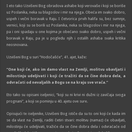
I eto tako Uzvišeni Bog obradova ashabe koji verovaše i koji se boriše
uz Poslanika, neka su blagoslov i mir na njega. Obeća im svako dobro,
uspeh i večni boravak u Raju. I četvorica prvih halifa su, bez sumnje,
vernici, koji su se borili uz Poslanika, neka su blagoslov i mir na njega,
pa i oni spadaju u one kojima je obećano svako dobro, uspeh i večni
boravak u Raju, pa je u pogledu njih i ostalih ashaba svaka kritika
neosnovana.
Uzvišeni Bog u suri ”Hodočašće”, 41. ajet, kaže:
“One koji će, ako im damo vlast na Zemlji, molitvu
obavljati i
milostinju udeljivati i koji će tražiti da se čine dobra dela, a
odvraćati od nevaljalih a
Bogu
se na kraju sve vraća.”
Eto tako su opisani iseljenici, “koji su ni krivi ni dužni iz zavičaja svoga
prognani”, a koji se pominju u 40. ajetu ove sure.
Opisujući te iseljenike, Uzvišeni Bog ističe da su to oni koji će kada im
se da vlast na Zemlji, raditi četiri stvari: molitvu (namaz) će obavljati,
milostinju će udeljivati, tražiće da se čine dobra dela i odvraćaće od