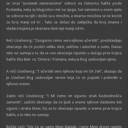
se izraz ”postaviti namesnicima” odnosi na četvoricu halifa posle
Poslanika, neka su blagoslov i mir na njega. Sve zamenice u ovom ajetu
se odnose na njih i došle su u množini, a stvarna množina se ne koristi
za broj manji od tri . Tako se dolazi do zaključka da broj imama i
vladara kojima je obećana vlast nije manji od tri.
Reči Uzvišenog: “Zasigurno ćemo veru njihovu učvrstiti”, predstavljaju
obećanje da će postići veliku vlast, veličinu i autoritet u svetu. Danas
niko ne sumnja u to da se ovo obećanje ispunilo u slučaju prve trojice
halifa: Ebu Bek- ra, ‘Omera i ‘Osmana, neka je Bog zadovoljan njima.
A reči Uzvišenog: ”I učvrstiti veru njihovu koju im On želi”, ukazuju da
je Uzvišeni Bog zadovoljan verom koja će se pojaviti i pobediti u
njihovo vreme.
Zatim reči Uzvišenog: “I Mi ćemo im sigurno strah bezbednošću
zameniti”, sadrže obećanje da će ljudi u vreme njihove vladavine biti
sigurni i straha lišeni. Da se to obećanje ispunilo u vreme prve trojice
halifa, u to niko ne sumnja.
Božije reči: “Oni će se samo Meni klanjati, i neće Meni druge ravnim