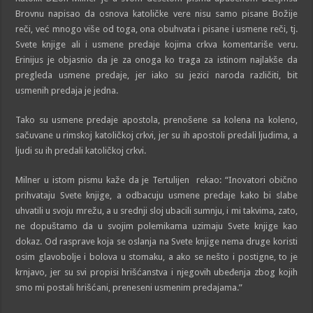
Brovnu napisao da osnova katoličke vere nisu samo pisane Božije
reči, već mnogo više od toga, ona obuhvata i pisane i usmene reči, tj.
Svete knjige ali i usmene predaje kojima crkva komentariše veru.
Erinijus je objasnio da je za onoga ko traga za istinom najlakše da
pregleda usmene predaje, jer iako su jezici naroda različiti, bit
usmenih predaja je jedna.
Tako su usmene predaje apostola, prenošene sa kolena na koleno,
sačuvane u rimskoj katoličkoj crkvi, jer su ih apostoli predali ljudima, a
ljudi su ih predali katoličkoj crkvi.
Milner u istom pismu kaže da je Tertulijen rekao: “Inovatori obično
prihvataju Svete knjige, a odbacuju usmene predaje kako bi slabe
uhvatili u svoju mrežu, a u srednji sloj ubacili sumnju, i mi takvima, zato,
ne dopuštamo da u svojim polemikama uzimaju Svete knjige kao
dokaz. Od rasprave koja se oslanja na Svete knjige nema druge koristi
osim glavobolje i bolova u stomaku, a ako se nešto i postigne, to je
krnjavo, jer su svi propisi hrišćanstva i njegovih ubeđenja zbog kojih
smo mi postali hrišćani, preneseni usmenim predajama.”