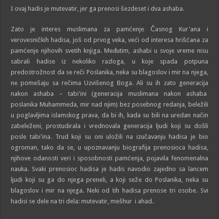
I ovaj hadis je mutevatir, jer ga prenosi šezdeset i dva ashaba.
Zato je interes muslimana za pamćenje Časnog Kur'ana i
verovesničkih hadisa, još od prvog veka, veći od interesa hrišćana za
pamćenje njihovih svetih knjiga. Međutim, ashabi u svoje vreme nisu
sabrali hadise iz nekoliko razloga, u koje spada potpuna
predostrožnost da se reči Poslanika, neka su blagoslov i mir na njega,
ne pomešaju sa rečima Uzvišenog Boga. Ali su ih zato generacija
nakon ashaba – tabi'ini (generacija muslimana nakon ashaba
poslanika Muhammeda, mir nad njim) bez posebnog redanja, beležili
u poglavljima islamskog prava, da bi ih, kada su bili na uredan način
zabeleženi, prostudirala i vrednovala generacija ljudi koji su došli
posle tabi'ina. Trud koji su oni uložili na izučavanju hadisa je bio
ogroman, tako da se, u upoznavanju biografija prenosioca hadisa,
njihove odanosti veri i sposobnosti pamćenja, pojavila fenomenalna
nauka. Svaki prenosioc hadisa je hadis navodio zajedno sa lancem
ljudi koji su ga do njega preneli, a koji seže do Poslanika, neka su
blagoslov i mir na njega. Neki od tih hadisa prenose tri osobe. Svi
hadisi se dele na tri dela: mutevatir, mešhur i ahad.