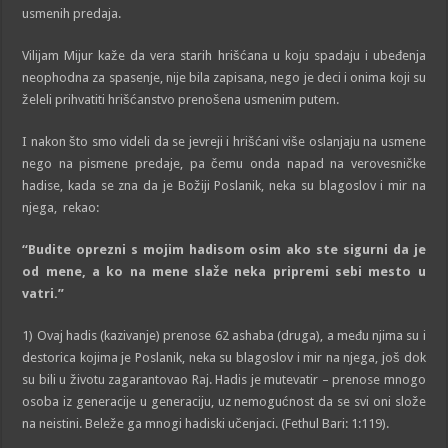
usmenih predaja.
Vilijam Mijur kaže da vera starih hrišćana u koju spadaju i ubeđenja
neophodna za spasenje, nije bila zapisana, nego je deci i onima koji su
želeli prihvatiti hrišćanstvo prenošena usmenim putem.
I nakon što smo videli da se jevreji i hrišćani više oslanjaju na usmene
nego na pismene predaje, pa čemu onda napad na verovesničke
hadise, kada se zna da je Božiji Poslanik, neka su blagoslov i mir na
njega, rekao:
“Budite oprezni s mojim hadisom osim ako ste sigurni da je
od mene, a ko na mene slaže neka pripremi sebi mesto u
vatri
.
”
1) Ovaj hadis (kazivanje) prenose 62 ashaba (druga), a među njima su i
destorica kojima je Poslanik, neka su blagoslov i mir na njega, još dok
su bili u životu zagarantovao Raj. Hadis je mutevatir – prenose mnogo
osoba iz generacije u generaciju, uz nemogućnost da se svi oni slože
na neistini. Beleže ga mnogi hadiski učenjaci. (Fethul Bari: 1:119).