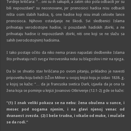
Tvrdnje kritičara: “…oni su ih sakupili, a zatim oko pola odbacili jer su
bili nepouzdani” su neosnovane, jer prenosioci hadisa nisu odbacili
ništa osim slabih hadisa, tj. one hadise koji nisu imali celovite lance
prenosioca. Njihovo ostavljanje ne škodi. Svi sledbenici Islama
prihvataju verodostojne hadise, iz pouzdanih hadiskih zbirki, a ne
prihvataju hadise iz nepouzdanih zbirki, niti one koji se ne slažu sa
sahih (verodostojnim) hadisima.
I tako postaje očito da niko nema pravo napadati sledbenike Islama
što prihvataju reči svoga Verovesnika neka su blagoslov i mir na njega.
Da bi se shvatio stav hrišćana po ovom pitanju, prikladno je navesti
pripovetku koju beleži DŽon Milner u svojoj knjizi koju je izdao 1838. g.
u kojoj se kaže: “… da je francuska svetica Dark, izjavila da je ona ta
žena koja se pominje u knjizi Jovanovo Otkrivenje (12:1-2) gde se kaže:
“(1)
I znak veliki pokaza se na nebu: žena obučena u sunce, i
mesec pod nogama njenim, i na glavi njenoj venac od
dvanaest zvezda.
(2)
I beše trudna, i vikaše od muke, i mučaše
se da rodi.
“