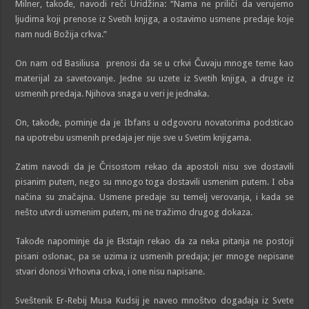
Milner, takođe, navodi reči Uridžina: “Nama ne priliči da verujemo
ljudima koji prenose iz Svetih knjiga, a ostavimo usmene predaje koje
nam nudi Božija crkva.”
On nam od Basiliusa prenosi da se u crkvi Čuvaju mnoge teme kao
materijal za savetovanje. Jedne su uzete iz Svetih knjiga, a druge iz
usmenih predaja. Njihova snaga u veri je jednaka.
On, takođe, pominje da je Ibfans u odgovoru novatorima podsticao
na upotrebu usmenih predaja jer nije sve u Svetim knjigama.
Zatim navodi da je Črisostom rekao da apostoli nisu sve dostavili
pisanim putem, nego su mnogo toga dostavili usmenim putem. I oba
načina su značajna. Usmene predaje su temelj verovanja, i kada se
nešto utvrdi usmenim putem, mi ne tražimo drugog dokaza.
Takođe napominje da je Ekstajn rekao da za neka pitanja ne postoji
pisani oslonac, pa se uzima iz usmenih predaja; jer mnoge nepisane
stvari donosi Vrhovna crkva, i one nisu napisane.
Sveštenik Er-Rebij Musa Kudsij je naveo mnoštvo događaja iz Svete