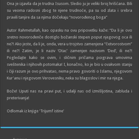
Ona je izjavila da je trudna Isusom. Sledio ju je veliki broj hrišćana. Bili
su veoma radosni zbog te njene trudnoće, pa su od zlata i srebra
pravili tanjire da sa njima dočekaju “novorođenog boga”
Autor Rahmetullah, kao opasku na ovu pripovetku kaže: “Da li je ovo
sretno novorođenče dostiglo božanski stepen poput njegovog oca ili
ne?! Ako jeste, da li je, onda, vera u trojstvo zamenjena “četvorostvom”
ili ne?! Zatim, je li naziv ‘Otac’ zamenjen nazivom ‘Ded’, ili ne?!
Pogledajte kako se ovim, i sličnim pričama poigrava umovima
sveštenika i njihovih potomaka! I, konačno, ko je bio u ovakvom stanju
i čiji razum je ovo prihvatao, nema pravo govoriti o Islamu, njegovom
Kur'anu i njegovom Verovesniku, neka su blagoslov i mir na njega.
Bože! Uputi nas na pravi put, i udalji nas od izmišljotina, zabluda i
preterivanja!
Odlomak iz knjige ‘Trijumf istine’