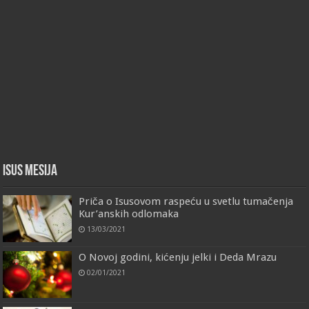
Isus Mesija
Priča o Isusovom raspeću u svetlu tumačenja
Kur’anskih odlomaka
13/03/2021
O Novoj godini, kićenju jelki i Deda Mrazu
02/01/2021