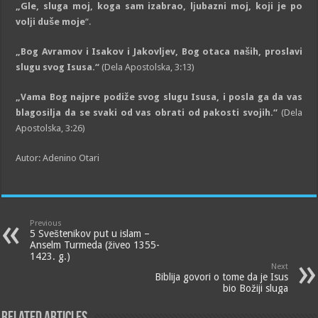
„Gle, sluga moj, koga sam izabrao, lјubazni moj, koji je po
volјi duše moje
“.
„Bog Avramov i Isakov i Jakovlјev, Bog otaca naših, proslavi
slugu svog Isusa.“
(Dela Apostolska, 3:13)
„Vama Bog najpre podiže svog slugu Isusa, i posla ga da vas
blagosilјa da se svaki od vas obrati od pakosti svojih.“
(Dela
Apostolska, 3:26)
Autor: Adenino Otari
Previous
5 Sveštenikov put u islam –
Anselm Turmeda (živeo 1355-
1423. g.)
Next
Biblija govori o tome da je Isus
bio Božiji sluga