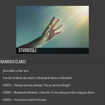
Stvoritelj
Najnoviji članci
Jerusalim u Kur'anu
Sve što trebaš da znaš o Džamiji El Aksa u Palestini?
VIDEO – Neispravnost pitanja: “Ko je stvorio Boga”
VIDEO- Akademik Muamer Zukorlić-O moralu,porodici,odgoju dece
VIDEO – Post kod ranih hrišćana