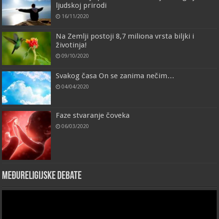
ljudskoj prirodi
16/11/2020
Na Zemlji postoji 8,7 miliona vrsta biljki i
životinja!
09/10/2020
Svakog časa On se zanima nečim…
04/04/2020
Faze stvaranje čoveka
06/03/2020
Međureligijske debate
Video
Player