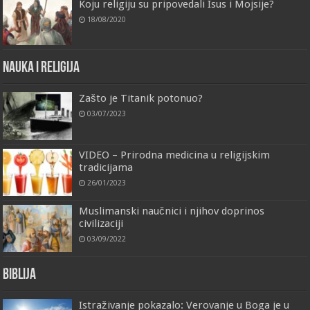
Koju religiju su pripovedali Isus i Mojsije?
18/08/2020
Nauka i religija
Zašto je Titanik potonuo?
03/07/2023
VIDEO – Prirodna medicina u religijskim
tradicijama
26/01/2023
Muslimanski naučnici i njihov doprinos
civilizaciji
03/09/2022
Biblija
Istraživanje pokazalo: Verovanje u Boga je u