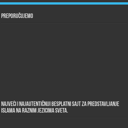
Preporučujemo
Najveći i najautentičniji besplatni sajt za predstavljanje
islama na raznim jezicima sveta.