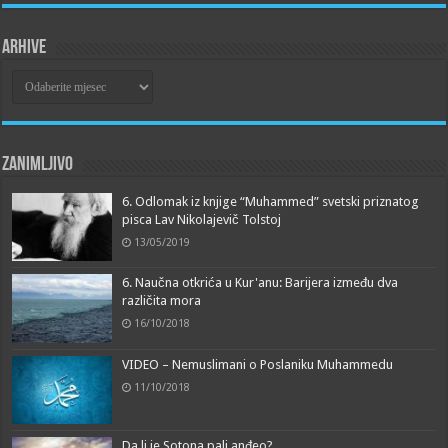
Arhive
Arhive
Zanimljivo
6. Odlomak iz knjige “Muhammed” svetski priznatog
pisca Lav Nikolajevič Tolstoj
13/05/2019
6. Naučna otkrića u Kur'anu: Barijera između dva
različita mora
16/10/2018
VIDEO – Nemuslimani o Poslaniku Muhammedu
11/10/2018
Da li je Sotona pali anđeo?