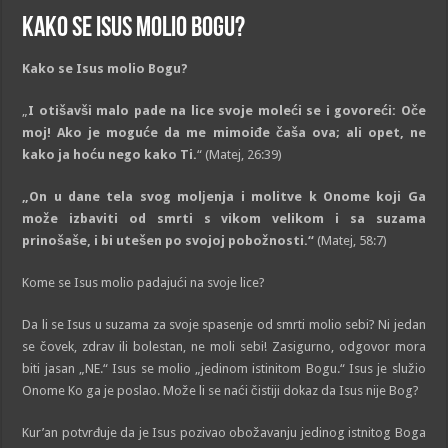
Kako se Isus molio Bogu?
Kako se Isus molio Bogu?
„
I otišavši malo pade na lice svoje moleći se i govoreći: Oče
moj! Ako je moguće da me mimoiđe čaša ova; ali opet, ne
kako ja hoću nego kako Ti.
“ (Matej, 26:39)
„On u dane tela svog molјenja i molitve k Onome koji Ga
može izbaviti od smrti s vikom velikom i sa suzama
prinošaše, i bi utešen po svojoj pobožnosti.“
(Matej, 58:7)
Kome se Isus molio padajući na svoje lice?
Da li se Isus u suzama za svoje spasenje od smrti molio sebi? Ni jedan
se čovek, zdrav ili bolestan, ne moli sebi! Zasigurno, odgovor mora
biti jasan „NE.“ Isus se molio „jedinom istinitom Bogu.“ Isus je služio
Onome Ko ga je poslao. Može li se naći čistiji dokaz da Isus nije Bog?
Kur’an potvrđuje da je Isus pozivao obožavanju jedinog istnitog Boga