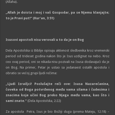
(Allaha).
„Allah je doista i moj i vaš Gospodar, pa se Nјemu klanjajte;
to je Pravi put!“
(Kur’an, 3:51)
Isusovi apostoli nisu verovali u to da je on Bog
Dela Apostolska iz Biblije opisuju aktivnost sledbenika kroz vremenski
period od trideset godina nakon što je Isus uzdignut na nebo. Kroz
ceo ovaj period, oni se nikada nisu pozivali na Isusa dodavajući da je
on Bog. Na primer, Petar je ustao sa jedanaest ostalih apostola i
obratio se većoj grupi lјudi rečima:
„Ljudi Izrailјci! Poslušajte reči ove: Isusa Nazarećanina,
čoveka od Boga potvrđenog među vama silama i čudesima i
znacima koje učini Bog preko Nјega među vama, kao što i
sami znate.“
(Dela Apostolska, 2:22)
Za apostola Petra, Isus je bio Božiji sluga (prema Mateju, 12:18) –