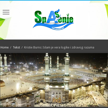
Home
/
Tekst
/
Kristie Burns: Islam je vera logike i zdravog razuma