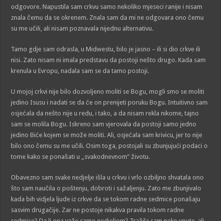
odgovore. Napustila sam crkvu samo nekoliko mjeseci ranije i nisam
znala čemu da se okrenem. Znala sam da mi ne odgovara ono čemu
su me učili, ali nisam poznavala nijednu alternativu.
Tamo gdje sam odrasla, u Midwestu, bilo je jasno – ili si dio crkve ili
nisi. Zato nisam ni imala predstavu da postoji nešto drugo. Kada sam
krenula u Evropu, nadala sam se da tamo postoji.
U mojoj crkvi nije bilo dozvoljeno moliti se Bogu, mogli smo se moliti
jedino Isusu i nadati se da će on prenijeti poruku Bogu. Intuitivno sam
osjećala da nešto nije u redu, i tako, a da nisam rekla nikome, tajno
sam se molila Bogu. Iskreno sam vjerovala da postoji samo jedno
jedino Biće kojem se može moliti. Ali, osjećala sam krivicu, jer to nije
bilo ono čemu su me učili. Osim toga, postojali su zbunjujući podaci o
tome kako se ponašati u „svakodnevnom” životu.
Obavezno sam svake nedjelje išla u crkvu i vrlo ozbiljno shvatala ono
što sam naučila o poštenju, dobroti i sažaljenju. Zato me zbunjivalo
kada bih vidjela ljude iz crkve da se tokom radne sedmice ponašaju
sasvim drugačije. Zar ne postoje nikakva pravila tokom radne
sedmice? Da li ona važe samo nedjeljom? Tražila sam neke upute, ali