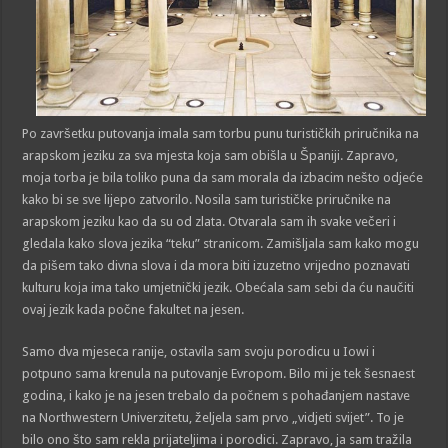
Po završetku putovanja imala sam torbu punu turističkih priručnika na
arapskom jeziku za sva mjesta koja sam obišla u Španiji. Zapravo,
moja torba je bila toliko puna da sam morala da izbacim nešto odjeće
kako bi se sve lijepo zatvorilo. Nosila sam turističke priručnike na
arapskom jeziku kao da su od zlata. Otvarala sam ih svake večeri i
gledala kako slova jezika “teku” stranicom. Zamišljala sam kako mogu
da pišem tako divna slova i da mora biti izuzetno vrijedno poznavati
kulturu koja ima tako umjetnički jezik. Obećala sam sebi da ću naučiti
ovaj jezik kada počne fakultet na jesen.
Samo dva mjeseca ranije, ostavila sam svoju porodicu u Iowi i
potpuno sama krenula na putovanje Evropom. Bilo mi je tek šesnaest
godina, i kako je na jesen trebalo da počnem s pohađanjem nastave
na Northwestern Univerzitetu, željela sam prvo „vidjeti svijet”. To je
bilo ono što sam rekla prijateljima i porodici. Zapravo, ja sam tražila