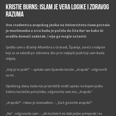
Kristie Burns: Islam je vera logike i zdravog
razuma
Ova studentica arapskog jezika na Univerzitetu Iowa postala
je muslimanka u srcu kada je počela da čita Kur’an kako bi
uradila domaći zadatak, i nije ga mogla ostaviti.
Sjedila sam u džamiji Alhambra u Granadi, Španija, zureći u natpise
koji su se nalazili po zidovima. Bio je to naljepši jezik koji sam ikada
vidjela.
„Koji je to jezik?” – upitala sam španske turiste. „Arapski”- odgovorili
su mi…
Sljedećeg dana, kada nas je turistički vodič upitao na kojem jeziku
želimo turističke priručnike, odgovorila sam mu: „Arapski.”
„Arapski?”- rekao je iznenađeno – „Da li govorite arapski?”
„Ne”- odgovorila sam – „ali možete li mi dati jedan primjerak i na