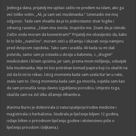
Jednoga dana, prijatelj me upitao zašto ne pređem na islam, ako ga
već toliko volim. „Ali, ja sam već muslimanka.” Iznenadio me moj
odgovor. Tada sam shvatila da je to jednostavno stvar logike i
zdravog razuma. „Islam ima smisla. Inspiriše me. Znam da je istinski.
Zašto onda moram da konvertiram?” Prijatelj me obavijestio da, kako
bi to bilo „zvanično”, moram otići u džamiju i iskazati svoju namjeru
pred dvojicom svjedoka. Tako sam i uradila. Ali kada su mi dali
potvrdu, samo sam je ostavila u dosije u kabinetu, s „drugim”
medicinskim i ličnim spisima, jer sam, prema mom mišljenju, oduvijek
bila muslimanka. Nije mi bio potreban komad papira koji ću okačiti na
zid da bi mi to rekao. Istog momenta kada sam uzela Kur’an u ruke,
znala sam to. Onog momenta kada sam ga otvorila, osjetila sam kao
da sam pronašla svoju davno izgubljenu porodicu. Umjesto toga,
okačila sam na zid sliku džamije Alhambra.
(Karima Burns je doktorirala iz naturopatije/prirodne medicine i
magistrirala iz herbalizma. Studirala je liječenje biljem 12 godina,
izdaje bilten o prirodnom liječenju godine i ekstenzivno piše o
liječenju prirodom i biljkama.)