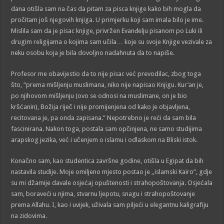
dana otišla sam na čas da pitam za pisca knjige kako bih mogla da
pročitam još njegovih knjiga. U primjerku koji sam imala bilo je ime.
Mislila sam da je pisac knjige, privržen Evanđelju pisanom po Luki ili
drugim religijama o kojima sam učila… koje su svoje Knjige vezivale za
neku osobu koja je bila dovoljno nadahnuta da to napiše.
Profesor me obavijestio da to nije pisac već prevodilac, zbog toga
što, “prema mišljenju muslimana, niko nije napisao Knjigu. Kur’an je,
po njihovom mišljenju (ovo se odnosi na muslimane, on je bio
kršćanin), Božija riječ i nije promijenjena od kako je objavljena,
recitovana je, pa onda zapisana.” Nepotrebno je reći da sam bila
fascinirana. Nakon toga, postala sam opčinjena, ne samo studijima
arapskog jezika, već i učenjem o islamu i odlaskom na Bliski istok.
Konačno sam, kao studentica završne godine, otišla u Egipat da bih
nastavila studije. Moje omiljeno mjesto postao je „islamski Kairo”, gdje
su mi džamije davale osjećaj opuštenosti i strahopoštovanja. Osjećala
sam, boraveći u njima, stvarnu ljepotu, snagu i strahopoštovanje
prema Allahu. I, kao i uvijek, uživala sam piljeći u elegantnu kaligrafiju
na zidovima.