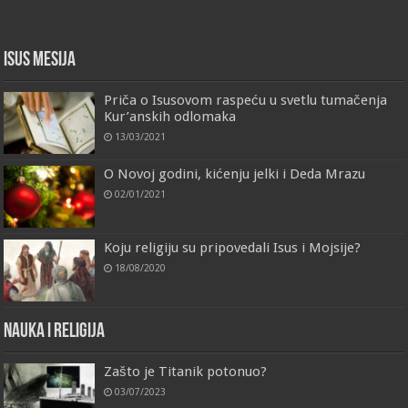
Isus Mesija
Priča o Isusovom raspeću u svetlu tumačenja
Kur’anskih odlomaka
13/03/2021
O Novoj godini, kićenju jelki i Deda Mrazu
02/01/2021
Koju religiju su pripovedali Isus i Mojsije?
18/08/2020
Nauka i religija
Zašto je Titanik potonuo?
03/07/2023