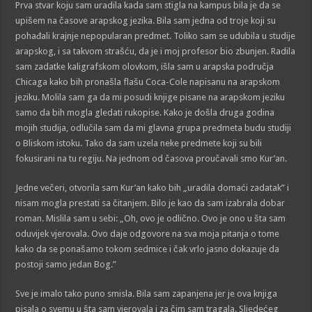
Prva stvar koju sam uradila kada sam stigla na kampus bila je da se
upišem na časove arapskog jezika. Bila sam jedna od troje koji su
pohađali krajnje nepopularan predmet. Toliko sam se udubila u studije
arapskog, i sa takvom strašću, da je i moj profesor bio zbunjen. Radila
sam zadatke kaligrafskom olovkom, išla sam u arapska područja
Chicaga kako bih pronašla flašu Coca-Cole napisanu na arapskom
jeziku. Molila sam ga da mi posudi knjige pisane na arapskom jeziku
samo da bih mogla gledati rukopise. Kako je došla druga godina
mojih studija, odlučila sam da mi glavna grupa predmeta budu studiji
o Bliskom istoku. Tako da sam uzela neke predmete koji su bili
fokusirani na tu regiju. Na jednom od časova proučavali smo Kur’an.
Jedne večeri, otvorila sam Kur’an kako bih „uradila domaći zadatak” i
nisam mogla prestati sa čitanjem. Bilo je kao da sam izabrala dobar
roman. Mislila sam u sebi: „Oh, ovo je odlično. Ovo je ono u šta sam
oduvijek vjerovala. Ovo daje odgovore na sva moja pitanja o tome
kako da se ponašamo tokom sedmice i čak vrlo jasno dokazuje da
postoji samo jedan Bog.”
Sve je imalo tako puno smisla. Bila sam zapanjena jer je ova knjiga
pisala o svemu u šta sam vjerovala i za čim sam tragala. Sljedećeg