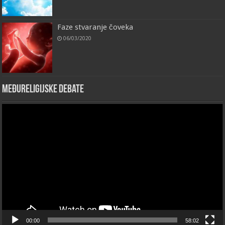
Faze stvaranje čoveka
06/03/2020
Međureligijske debate
Video
Player
00:00
58:02