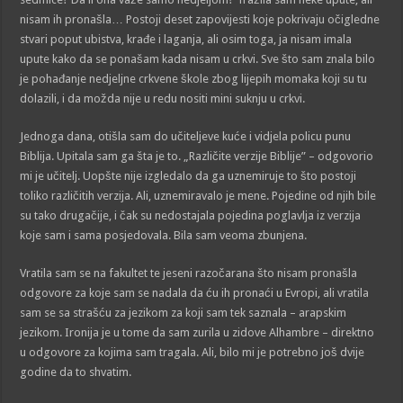
nisam ih pronašla… Postoji deset zapovijesti koje pokrivaju očigledne
stvari poput ubistva, krađe i laganja, ali osim toga, ja nisam imala
upute kako da se ponašam kada nisam u crkvi. Sve što sam znala bilo
je pohađanje nedjeljne crkvene škole zbog lijepih momaka koji su tu
dolazili, i da možda nije u redu nositi mini suknju u crkvi.
Jednoga dana, otišla sam do učiteljeve kuće i vidjela policu punu
Biblija. Upitala sam ga šta je to. „Različite verzije Biblije” – odgovorio
mi je učitelj. Uopšte nije izgledalo da ga uznemiruje to što postoji
toliko različitih verzija. Ali, uznemiravalo je mene. Pojedine od njih bile
su tako drugačije, i čak su nedostajala pojedina poglavlja iz verzija
koje sam i sama posjedovala. Bila sam veoma zbunjena.
Vratila sam se na fakultet te jeseni razočarana što nisam pronašla
odgovore za koje sam se nadala da ću ih pronaći u Evropi, ali vratila
sam se sa strašću za jezikom za koji sam tek saznala – arapskim
jezikom. Ironija je u tome da sam zurila u zidove Alhambre – direktno
u odgovore za kojima sam tragala. Ali, bilo mi je potrebno još dvije
godine da to shvatim.