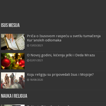
Isus Mesija
Priča o Isusovom raspeću u svetlu tumačenja
Kur’anskih odlomaka
13/03/2021
O Novoj godini, kićenju jelki i Deda Mrazu
02/01/2021
Koju religiju su pripovedali Isus i Mojsije?
18/08/2020
Nauka i religija