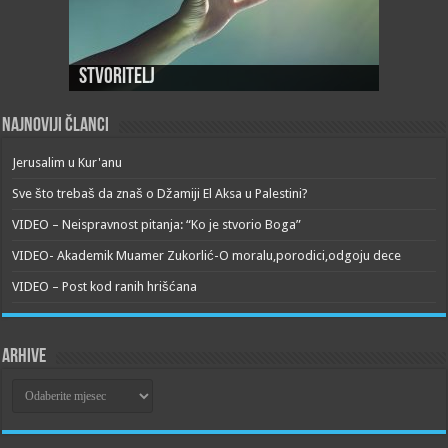
Stvoritelj
Najnoviji članci
Jerusalim u Kur'anu
Sve što trebaš da znaš o Džamiji El Aksa u Palestini?
VIDEO – Neispravnost pitanja: “Ko je stvorio Boga”
VIDEO- Akademik Muamer Zukorlić-O moralu,porodici,odgoju dece
VIDEO – Post kod ranih hrišćana
Arhive
Arhive