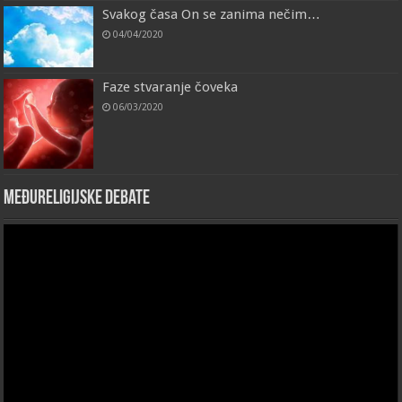
Svakog časa On se zanima nečim…
04/04/2020
Faze stvaranje čoveka
06/03/2020
Međureligijske debate
Video
Player