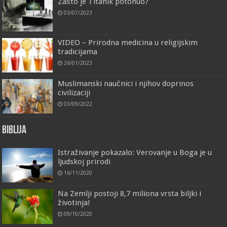
Zašto je Titanik potonuo?
03/07/2023
VIDEO – Prirodna medicina u religijskim
tradicijama
26/01/2023
Muslimanski naučnici i njihov doprinos
civilizaciji
03/09/2022
Biblija
Istraživanje pokazalo: Verovanje u Boga je u
ljudskoj prirodi
16/11/2020
Na Zemlji postoji 8,7 miliona vrsta biljki i
životinja!
09/10/2020