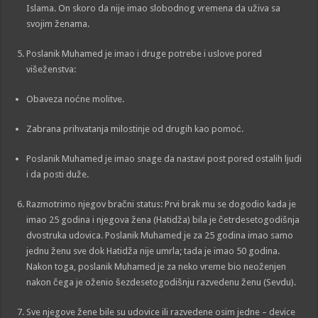
Islama. On skoro da nije imao slobodnog vremena da uživa sa
svojim ženama.
Poslanik Muhamed je imao i druge potrebe i uslove pored
višeženstva:
Obaveza noćne molitve.
Zabrana prihvatanja milostinje od drugih kao pomoć.
Poslanik Muhamed je imao snage da nastavi post pored ostalih ljudi
i da posti duže.
Razmotrimo njegov bračni status: Prvi brak mu se dogodio kada je
imao 25 godina i njegova žena (Hatidža) bila je četrdesetogodišnja
dvostruka udovica. Poslanik Muhamed je za 25 godina imao samo
jednu ženu sve dok Hatidža nije umrla; tada je imao 50 godina.
Nakon toga, poslanik Muhamed je za neko vreme bio neoženjen
nakon čega je oženio šezdesetogodišnju razvedenu ženu (Sevdu).
Sve njegove žene bile su udovice ili razvedene osim jedne – device