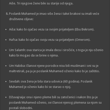
Aiše. Tri njegove žene bile su starije od njega.
Poslanik Muhamed je imao više žena i takvi brakovi su imali veće
društvene ciljeve:
Aiša: kako bi ojačao vezu sa svojim prijateljem (Ebu Bekrom).
Hafsa: kako bi ojačao svoju vezu sa prijateljem (Omerom).
Um Salamh: ova starica je imala decu i siročiće, s toga je nju oženio
kako bi mogao da se brine o njima.
Um Habiba: članovi njene porodice nisu bili muslimani i oni su je
maltretirali, pa ju je poslanik Muhamed oženio kako bi je zaštitio.
Sevdah: ova žena je bila stara udovica (60 godina). Poslanik
Muhamed je oženio kako bi se starao o njoj.
Džuvajraija: ona i njeno pleme bili su zatočenici i nakon što ju je
poslanik Muhamed oženio, svi članovi njenog plemena sa njom su
postali slobodni.