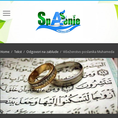
Home
/
Tekst
/
Odgovori na zablude
/
Višeženstvo poslanika Muhameda