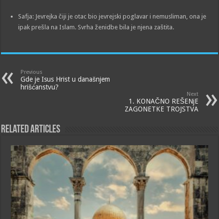
Safja: Jevrejka čiji je otac bio jevrejski poglavar i nemusliman, ona je
ipak prešla na Islam. Svrha ženidbe bila je njena zaštita.
Previous
Gde je Isus Hrist u današnjem
hrišćanstvu?
Next
1. KONAČNO REŠENjE
ZAGONETKE TROJSTVA
Related Articles