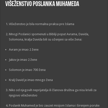
Višeženstvo poslanika Muhameda
Višeženstvo je bila normalna praksa pre Islama
Mnogi Poslanici spomenuti u Bibliji poput Avrama, Davida,
Solomona, kralja Davida bili su oženjeni sa više žena:
Avram je imao 2 žene
Jakov je imao 2 žene
Solomon je imao 700 žena
Kralj David je imao mnogo žena
Niko od njegovih neprijatelja ili članova društva ga nisu krivili za
njegovo višeženstvo
Poslanik Muhamed je bio zauzet misijom Islama i širenjem poruke