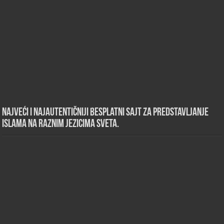
Najveći i najautentičniji besplatni sajt za predstavljanje
islama na raznim jezicima sveta.