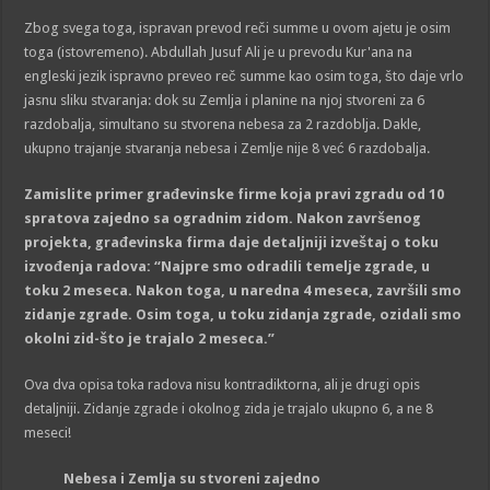
Zbog svega toga, ispravan prevod reči summe u ovom ajetu je osim
toga (istovremeno). Abdullah Jusuf Ali je u prevodu Kur'ana na
engleski jezik ispravno preveo reč summe kao osim toga, što daje vrlo
jasnu sliku stvaranja: dok su Zemlja i planine na njoj stvoreni za 6
razdobalja, simultano su stvorena nebesa za 2 razdoblja. Dakle,
ukupno trajanje stvaranja nebesa i Zemlje nije 8 već 6 razdobalja.
Zamislite primer građevinske firme koja pravi zgradu od 10
spratova zajedno sa ogradnim zidom. Nakon završenog
projekta, građevinska firma daje detaljniji izveštaj o toku
izvođenja radova: “Najpre smo odradili temelje zgrade, u
toku 2 meseca. Nakon toga, u naredna 4 meseca, završili smo
zidanje zgrade. Osim toga, u toku zidanja zgrade, ozidali smo
okolni zid-što je trajalo 2 meseca.”
Ova dva opisa toka radova nisu kontradiktorna, ali je drugi opis
detaljniji. Zidanje zgrade i okolnog zida je trajalo ukupno 6, a ne 8
meseci!
Nebesa i Zemlja su stvoreni zajedno