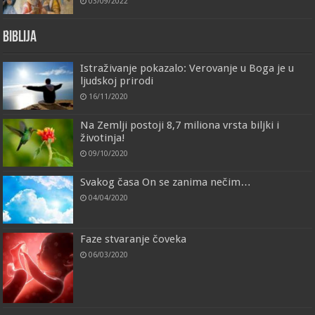
03/09/2022
Biblija
Istraživanje pokazalo: Verovanje u Boga je u
ljudskoj prirodi
16/11/2020
Na Zemlji postoji 8,7 miliona vrsta biljki i
životinja!
09/10/2020
Svakog časa On se zanima nečim…
04/04/2020
Faze stvaranje čoveka
06/03/2020