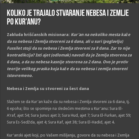
Koliko je trajalo stvaranje nebesa i Zemlje
po Kur'anu?
Zabluda hrišćanskih misionara:
Kur'an na nekoliko mesta kaže
da su nebesa i Zemlja stvoreni za 6 dana, ali u suri (poglavlju)
Fussilet stoji da su nebesa i Zemlja stvoreni za 8 dana. Zar to nije
kontradikcija? Isti ajet (odlomak) navodi da je Zemlja stvorena za
6 dana, a da su nebesa kasnije stvorena za 2 dana. Ovo je protiv
teorije velikog praska koja kaže da su nebesa i zemlja stvoreni
istovremeno.
Nebesa i Zemlja su stvoreni za šest dana
Slažem se da Kur'an kaže da su nebesa i Zemlja stvoreni za 6 dana, tj.
6 epoha; što se spominje na sledećim mestima u Kur'anu: Sura El-
A'raf, ajet 54; Sura Junus ajet 3; Sura Hud, ajet 7; Sura El-Furkan, ajet 59;
Sura Es-Sedžda, ajet 4; Sura Kaf, ajet 38; Sura El-Hadid, ajet 4.
Kur'anski ajeti koji, po Vašem mišljenju, govore da su nebesa i Zemlja