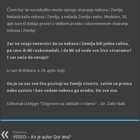
Časni Kur'an na nekoliko mesta opisuje stvaranje nebesa i Zemlje.
Nekada kaže nebesa i Zemlja, a nekada Zemlja i nebo. Međutim, 30.
ajet sure El-Enbija govori o Velikom prasku i istovremenom stvaranju
nebesa i Zemlje:
Zar ne znaju nevernici da su nebesa i Zemlja bili jedna celina,
pa smo ih Mi raskomadali, i da Mi od vode sve živo stvaramo?
I zar neće da veruju?
U suri Al-Bekara, u 29. ajetu stoji:
On
j
e za vas sve što postoji na Zemlji stvorio, zatim se prema
nebu uzvisio i kao sedam nebesa ga uredio; On sve zna.
Odlomak iz knjige ”Odgovori na zablude o islamu” – Dr. Zakir Naik
Previous
VIDEO – Ko je autor Qur'ana?