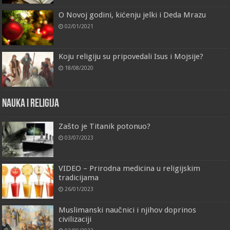
O Novoj godini, kićenju jelki i Deda Mrazu
02/01/2021
Koju religiju su pripovedali Isus i Mojsije?
18/08/2020
Nauka i religija
Zašto je Titanik potonuo?
03/07/2023
VIDEO – Prirodna medicina u religijskim
tradicijama
26/01/2023
Muslimanski naučnici i njihov doprinos
civilizaciji