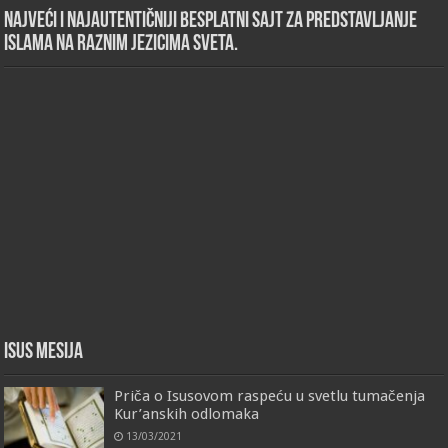
Najveći i najautentičniji besplatni sajt za predstavljanje
islama na raznim jezicima sveta.
Isus Mesija
Priča o Isusovom raspeću u svetlu tumačenja
Kur’anskih odlomaka
13/03/2021