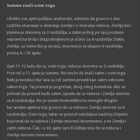
Summe znači osim toga
Ukoliko ove ajete pažljivo analizirate, videćete da govore o dva
različita stvaranja: o stvaranju Zemlje i o stvaranju nebesa. Zemlja bez
planina je stvorena za 2 razdoblja, a zatim je Bog po njoj postavio
nepomična brda i blagoslovljenom je učinio za 4 razdoblja. Dakle,
Zemlja, sa svime što je na njoj, stvorena je za ukupno 6 razdoblja,
prema 9. i 10. ajetu.
Ajeti 11-12 kažu da su, osim toga, nebesa stvorena za 2 razdoblja.
Prva reč u 11. ajetu je summe, što može da znači zatim i osim toga.
Neki prevodioci Kur'ana su reč summe preveli kao zatim odnosno
nakon toga. Taj prevod je pogrešan, zbog celog konteksta. Ako se
prihvati da prevod bude zatim, ispada da su nebesa i Zemlja stvoreni
za 8 razdobalja, što je sasvim kontradiktorno mnogim drugim
kur'anskim ajetima koji govore da su nebesa i Zemlja stvoreni za 6
razdobalja. Osim toga, takav se prevod sukobljava naučnoj činjenici
koja tvrdi da su nebesa i Zemlja stvoreni istovremeno, a ne Zemlja i
zatim nebesa. Čak, i u 30. ajetu sure El-Enbija stoji da su nebesa i
Zemlja stvoreni istovremeno.