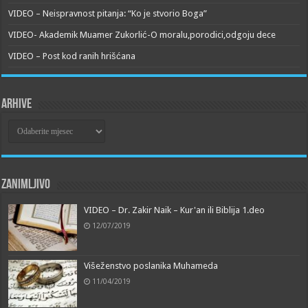
VIDEO – Neispravnost pitanja: “Ko je stvorio Boga”
VIDEO- Akademik Muamer Zukorlić-O moralu,porodici,odgoju dece
VIDEO – Post kod ranih hrišćana
Arhive
Arhive
Zanimljivo
VIDEO – Dr. Zakir Naik – Kur'an ili Biblija 1.deo
12/07/2019
Višeženstvo poslanika Muhameda
11/04/2019