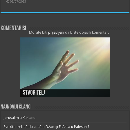
03/07/2023
Komentariši
Morate biti
prijavljeni
da biste objavili komentar.
Stvoritelj
Najnoviji članci
Jerusalim u Kur'anu
Sve što trebaš da znaš o Džamiji El Aksa u Palestini?