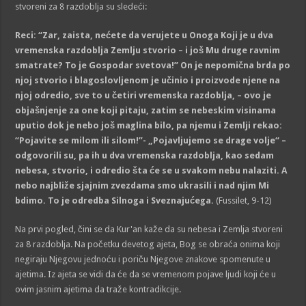
stvoreni za 8 razdoblja su sledeći:
Reci: “Zar, zaista, nećete da verujete u Onoga Koji je u dva
vremenska razdoblja Zemlju stvorio – i još Mu druge ravnim
smatrate? To je Gospodar svetova!” On je nepomična brda po
njoj stvorio i blagoslovljenom je učinio i proizvode njene na
njoj odredio, sve to u četiri vremenska razdoblja, – ovo je
objašnjenje za one koji pitaju, zatim se nebeskim visinama
uputio dok je nebo još maglina bilo, pa njemu i Zemlji rekao:
“Pojavite se milom ili silom!”- „Pojavljujemo se drage volje“ –
odgovorili su, pa ih u dva vremenska razdoblja, kao sedam
nebesa, stvorio, i odredio šta će se u svakom nebu nalaziti. A
nebo najbliže sjajnim zvezdama smo ukrasili i nad njim Mi
bdimo. To je odredba Silnoga i Sveznajućega.
(Fussilet, 9-12)
Na prvi pogled, čini se da Kur'an kaže da su nebesa i Zemlja stvoreni
za 8 razdoblja. Na početku devetog ajeta, Bog se obraća onima koji
negiraju Njegovu jednoću i poriču Njegove znakove spomenute u
ajetima. Iz ajeta se vidi da će da se vremenom pojave ljudi koji će u
ovim jasnim ajetima da traže kontradikcije.