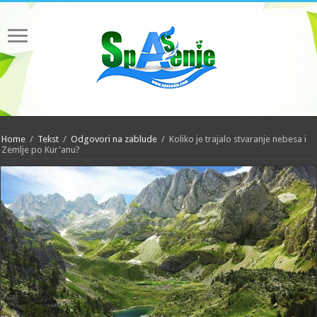
Home
/
Tekst
/
Odgovori na zablude
/
Koliko je trajalo stvaranje nebesa i
Zemlje po Kur'anu?