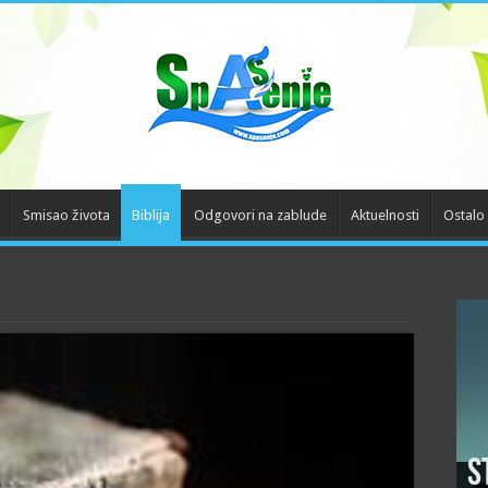
Smisao života
Biblija
Odgovori na zablude
Aktuelnosti
Ostalo
S