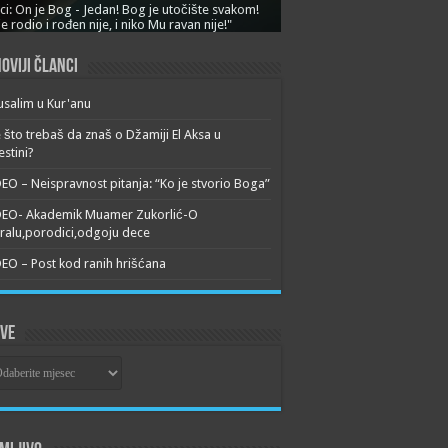
ci: On je Bog - Jedan! Bog je utočište svakom!
je rodio i rođen nije, i niko Mu ravan nije!"
oviji članci
usalim u Kur'anu
 što trebaš da znaš o Džamiji El Aksa u
estini?
EO – Neispravnost pitanja: “Ko je stvorio Boga”
DEO- Akademik Muamer Zukorlić-O
alu,porodici,odgoju dece
EO – Post kod ranih hrišćana
ive
ive