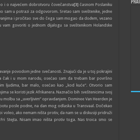
Prat
no i o najvećem dobrotvoru čovečanstva
[3]
časnom Poslaniku
o sam u potrazi za odgovorom. Sretao sam sveštenike, jedne
avanjima i pročitao sve do čega sam mogao da dođem, vezano
 ću vam govoriti o jednom dijalogu sa sveštenikom Holandske
anje povodom jedne svečanosti. Znajući da je u toj pokrajini
, pa čak i u mom narodu, osećao sam da trebam bar površno
vim lјudima, bar malo, osećao kao „kod kuće“. Otvorio sam
jima se koristi jezik Afrikanera. Naznačio bih sveštenicima svoj
i moju molbu sa „uverlјivim“ opravdanjem. Dominee Van Heerden je
subotu posle podne, na dan mog odlaska u Transvaal. Dočekao
a bi voleo, ako nemam ništa protiv, da nam se u diskusiji pridruži
 Fri Stejta. Nisam imao ništa protiv toga. Nas troica smo se