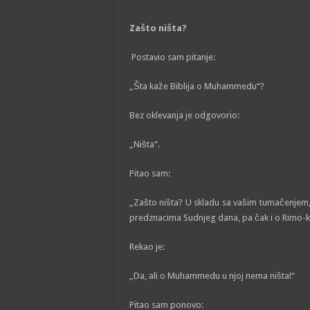
Zašto ništa?
Postavio sam pitanje:
„Šta kaže Biblija o Muhammedu“?
Bez oklevanja je odgovorio:
„Ništa“.
Pitao sam:
„Zašto ništa? U skladu sa vašim tumačenjem, B
predznacima Sudnjeg dana, pa čak i o Rimo-k
Rekao je:
„Da, ali o Muhammedu u njoj nema ništa!“
Pitao sam ponovo: