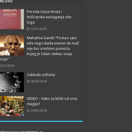
mljivo
Priroda Isusa Hrista i
hrišćanska neslaganja oko
toga
12/01/2020
Mahatma Gandi: “Postao sam
više nego ikada uveren da mač
nije bio sredstvo pomoću
kojeg je Islam stekao svoju
iciju”
1/07/2018
Zablude sufizma
18/09/2018
VIDEO – Kako se lečiti od crne
magije?
24/09/2018