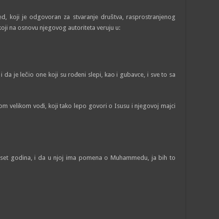
, koji je odgovoran za stvaranje društva, rasprostranjenog
 koji na osnovu njegovog autoriteta veruju u:
da je lečio one koji su rođeni slepi, kao i gubavce, i sve to sa
 velikom vođi, koji tako lepo govori o Isusu i njegovoj majci
deset godina, i da u njoj ima pomena o Muhammedu, ja bih to