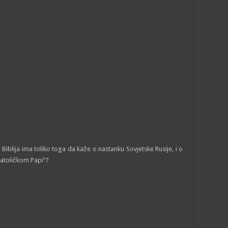
iblija ima toliko toga da kaže o nastanku Sovjetske Rusije, i o
atoličkom Papi“?