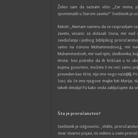
Želeo sam da saznam više: „Zar nema, po
spomenutih u Starom zavetu?“ Sveštenik je usk
Rekoh: „Nemam nameru da se raspravlјam sa 
zavetu, vezano za dolazak Isusa, mir nad n
svedočenja i jednog biblijskog proročanstva
samo na osnovu Muhammedovog, mir nad n
Muhammedovih, mir nad njim, sledbenika, koji 
Hrista- bez potrebe da ih hrišćani u to ub
kojima govorimo, možete li mi reći samo je
preveden kao Krist, nije ime nego naziv
[6]
. P
Isus; da će ime njegove majke biti Marija; d
takvih detalјa! Pa kako onda zaklјučujete da 
Šta je proročanstvo?
Sveštenik je odgovorio: „Vidite, proročanstvo
stvar stvarno pojavi, mi vidimo u ovim proroč