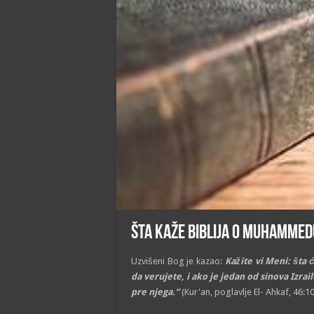
Šta kaže Biblija o Muhammed
Uzvišeni Bog je kazao:
Kažite vi Meni: šta 
da verujete, i ako je jedan od sinova Izra
pre njega.“
(Kur'an, poglavlјe El- Ahkaf, 46:10