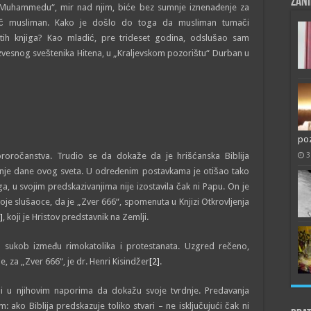
Zani
 Muhammedu“, mir nad njim, biće bez sumnje iznenađenje za
č musliman. Kako je došlo do toga da musliman tumači
vetih knjiga? Kao mladić, pre trideset godina, odslušao sam
zvesnog sveštenika Hitena, u „Kralјevskom pozorištu“ Durban u
poz
3
proročanstva. Trudio se da dokaže da je hrišćanska Biblija
adnje dane ovog sveta. U određenim postavkama je otišao tako
, u svojim predskazivanjima nije izostavila čak ni Papu. On je
oje slušaoce, da je „Zver 666“, spomenuta u Knjizi Otkrovlјenja
]
, koji je Hristov predstavnik na Zemlјi.
 sukob između rimokatolika i protestanata. Uzgred rečeno,
, za „Zver 666“, je dr. Henri Kisindžer
[2]
.
rni u njihovim naporima da dokažu svoje tvrdnje. Predavanja
 ako Biblija predskazuje toliko stvari – ne isklјučujući čak ni