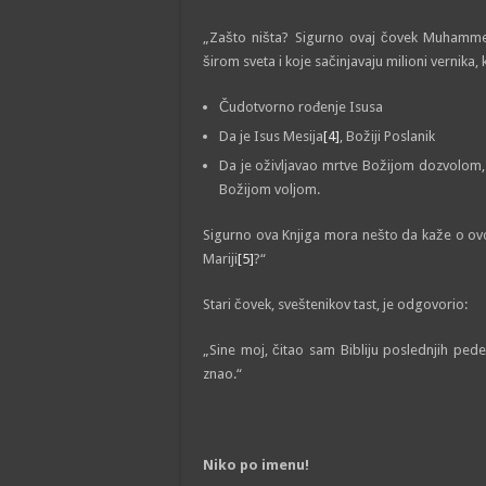
„Zašto ništa? Sigurno ovaj čovek Muhammed
širom sveta i koje sačinjavaju milioni vernika,
Čudotvorno rođenje Isusa
Da je Isus Mesija
[4]
, Božiji Poslanik
Da je oživlјavao mrtve Božijom dozvolom, i 
Božijom volјom.
Sigurno ova Knjiga mora nešto da kaže o ovom
Mariji
[5]
?“
Stari čovek, sveštenikov tast, je odgovorio:
„Sine moj, čitao sam Bibliju poslednjih pe
znao.“
Niko po imenu!