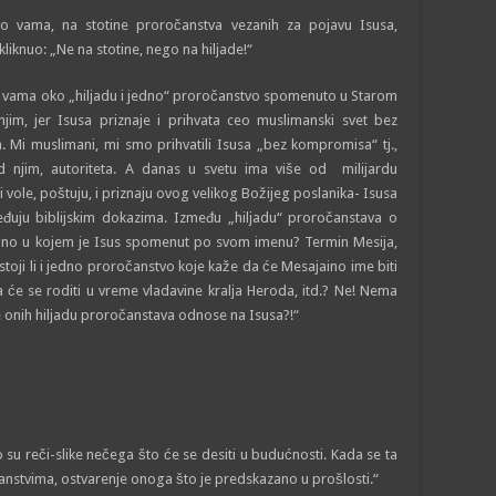
 vama, na stotine proročanstva vezanih za pojavu Isusa,
liknuo: „Ne na stotine, nego na hilјade!“
vama oko „hilјadu i jedno“ proročanstvo spomenuto u Starom
jim, jer Isusa priznaje i prihvata ceo muslimanski svet bez
. Mi muslimani, mi smo prihvatili Isusa „bez kompromisa“ tj.,
jim, autoriteta. A danas u svetu ima više od milijardu
vole, poštuju, i priznaju ovog velikog Božijeg poslanika- Isusa
eđuju biblijskim dokazima. Između „hilјadu“ proročanstava o
dno u kojem je Isus spomenut po svom imenu? Termin Mesija,
ostoji li i jedno proročanstvo koje kaže da će Mesajaino ime biti
a će se roditi u vreme vladavine kralјa Heroda, itd.? Ne! Nema
se onih hilјadu proročanstava odnose na Isusa?!“
 su reči-slike nečega što će se desiti u budućnosti. Kada se ta
anstvima, ostvarenje onoga što je predskazano u prošlosti.“