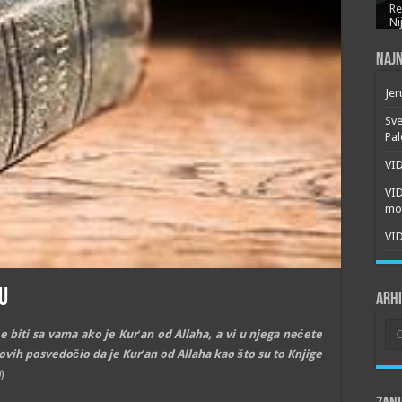
Re
Ni
Najn
Jer
Sve
Pal
VID
VI
mor
VID
u
Arh
Arh
će biti sa vama ako je Kur
‘
an od Allaha, a vi u njega nećete
ilovih posvedočio da je Kur
‘
an od Allaha kao što su to Knjige
)