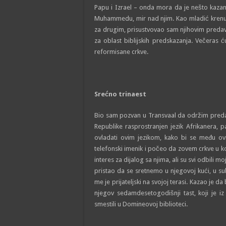
Papu i Izrael – onda mora da je nešto kaza
Muhammedu, mir nad njim. Kao mladić krenu
za drugim, prisustvovao sam njihovim pred
za oblast biblijskih predskazanja. Večeras
reformisane crkve.
Srećno trinaest
Bio sam pozvan u Transvaal da održim predav
Republike rasprostranjen jezik Afrikanera
ovladati ovim jezikom, kako bi se među o
telefonski imenik i počeo da zovem crkve u ko
interes za dijalog sa njima, ali su svi odbil
pristao da se sretnemo u njegovoj kući, u 
me je prijatelјski na svojoj terasi. Kazao je d
njegov sedamdesetogodišnji tast, koji je iz
smestili u Domineovoj biblioteci.