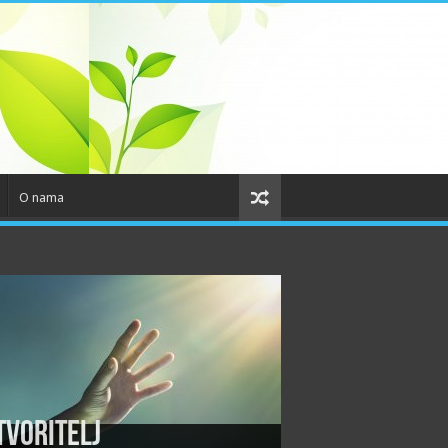
O nama
tvoritelj