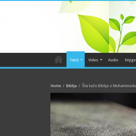
Tekst
Video
Audio
Knjige
Home
/
Biblija
/
Šta kaže Biblija o Muhammedu