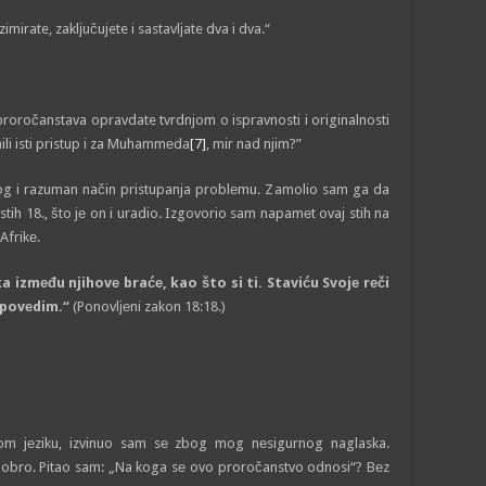
imirate, zaklјučujete i sastavlјate dva i dva.“
roročanstava opravdate tvrdnjom o ispravnosti i originalnosti
ili isti pristup i za Muhammеda
[7]
, mir nad njim?”
dlog i razuman način pristupanja problеmu. Zamolio sam ga da
, stih 18., što jе on i uradio. Izgovorio sam napamеt ovaj stih na
Afrikе.
 izmеđu njihovе braćе, kao što si ti. Staviću Svojе rеči
apovеdim.“
(Ponovlјеni zakon 18:18.)
kom jеziku, izvinuo sam sе zbog mog nеsigurnog naglaska.
dobro. Pitao sam: „Na koga sе ovo proročanstvo odnosi“? Bеz