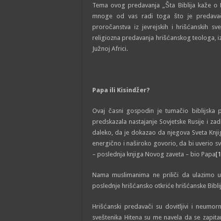
Tema ovog predavanja „Šta Biblija kaže o
mnoge od vas radi toga što je predava
proročanstva iz jevrejskih i hrišćanskih s
religiozna predavanja hrišćanskog teologa, i
Južnoj Africi.
Papa ili Kisindžer?
Ovaj časni gospodin je tumačio biblijska 
predskazala nastajanje Sovjetske Rusije i z
daleko, da je dokazao da njegova Sveta Knjiga
energično i naširoko govorio, da bi uverio sv
– poslednja knjiga Novog zaveta – bio Papa
[1
Nama muslimanima ne priliči da ulazimo u
poslednje hrišćansko otkriće hrišćanske Biblije
Hrišćanski predavači su dovitlјivi i neumo
sveštenika Hitena su me navela da se zapitam: