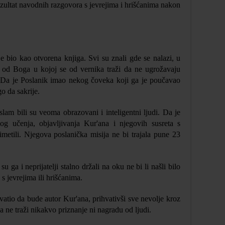
rezultat navodnih razgovora s jevrejima i hrišćanima nakon
 bio kao otvorena knjiga. Svi su znali gde se nalazi, u
d Boga u kojoj se od vernika traži da ne ugrožavaju
. Da je Poslanik imao nekog čoveka koji ga je poučavao
o da sakrije.
islam bili su veoma obrazovani i inteligentni ljudi. Da je
og učenja, objavljivanja Kur'ana i njegovih susreta s
metili. Njegova poslanička misija ne bi trajala pune 23
u ga i neprijatelji stalno držali na oku ne bi li našli bilo
 jevrejima ili hrišćanima.
vatio da bude autor Kur'ana, prihvativši sve nevolje kroz
 ne traži nikakvo priznanje ni nagradu od ljudi.