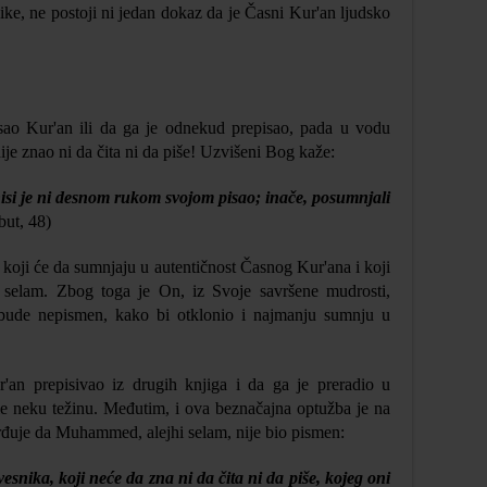
gike, ne postoji ni jedan dokaz da je Časni Kur'an ljudsko
ao Kur'an ili da ga je odnekud prepisao, pada u vodu
ije znao ni da čita ni da piše! Uzvišeni Bog kaže:
 nisi je ni desnom rukom svojom pisao; inače, posumnjali
but, 48)
 koji će da sumnjaju u autentičnost Časnog Kur'ana i koji
selam. Zbog toga je On, iz Svoje savršene mudrosti,
bude nepismen, kako bi otklonio i najmanju sumnju u
r'an prepisivao iz drugih knjiga i da ga je preradio u
e neku težinu. Međutim, i ova beznačajna optužba je na
rđuje da Muhammed, alejhi selam, nije bio pismen:
esnika, koji neće da zna ni da čita ni da piše, kojeg oni