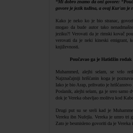
“Mi dobro znamo da oni govore: “Pouča
govore je jezik tuđina, a ovaj Kur'an j
Kako je neko ko je bio stranac, govori
mogao da bude autor tako nenadmašno
jeziku?! Verovati da je rimski kovač p
verovati da je neki kineski emigrant, k
književnosti.
Poučavao ga je Hatidžin rođak
Muhammed, alejhi selam, se vrlo retk
Najznačajniji hrišćanin koga je poznava
Iako je bio Arap, prihvatio je hrišćanst
Poslanik, alejhi selam, ga je sreo samo dv
dok je Vereka obavljao molitvu kod Kabe.
Drugi put su se sreli kad je Muhammed
Vereku ibn Nufejla. Vereka je umro tri g
Zato je besmisleno govoriti da je Vereka 