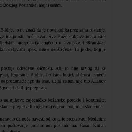
 Božijeg Poslanika, alejhi selam.
iblije, to ne znači da je nova knjiga prepisana iz starije.
 imaju isti, treći izvor. Sve Božije objave imaju isto,
judskih interpolacija ubačeno u jevrejske, hrišćanske i
ekim delovima, ipak, ostale neoštećene. To je deo koji je
postoje određene sličnosti. Ali, to nije razlog da se
jat, kopiranje Biblije. Po istoj logici, sličnost između
se protumači: npr. da Isus, alejhi selam,
nije bio Allahov
avetu i da ih je prepisao.
mo na njihovo zajedničko
b
ožansko poreklo i kontinuitet
lanici prepisivali knjige objavljene ranijim poslanicima.
 naravno da neće navesti od koga je prepisivao. Međutim,
iko poštovanje pr
e
thodnim poslanicima
. Č
asni Kur'an
 objavljeno.