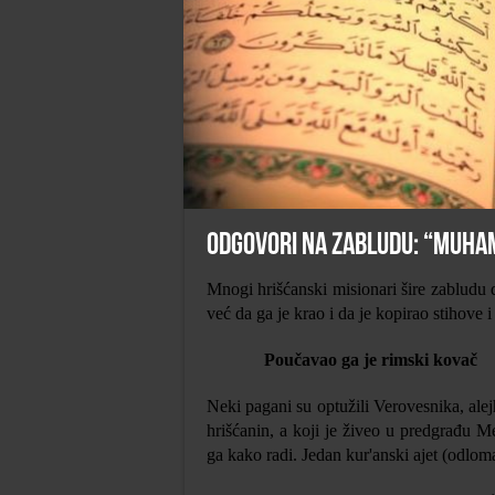
Odgovori na zabludu: “Muhamm
Mnogi hrišćanski misionari šire zabludu
već da ga je krao i da je kopirao stihove i 
Poučavao ga je rimski kovač
Neki pagani su optužili Verovesnika, alej
hrišćanin, a koji je živeo u predgrađu 
ga kako radi. Jedan kur'anski ajet (odlom