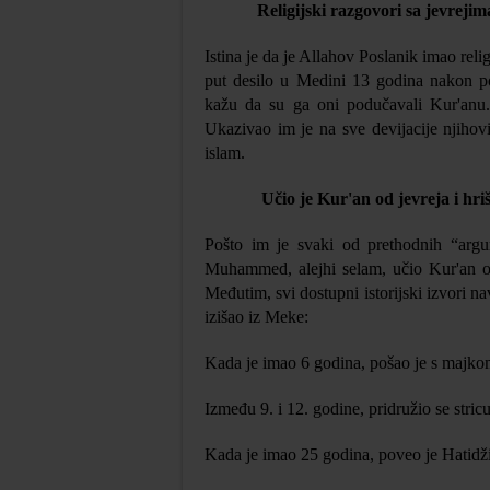
Religijski razgovori s
a
jevrejim
Istina je da je Allahov Poslanik imao relig
put desilo u Medini 13 godina nakon p
kažu da su ga oni podučavali Kur'anu. 
Ukazivao im je na sve devijacije njihovi
islam.
Učio je Kur'an od jevreja i hri
Pošto im je svaki od prethodnih “argu
Muhammed, alejhi selam, učio Kur'an od 
Međutim, svi dostupni istorijski izvori n
izišao iz Meke:
Kada je imao 6 godina, pošao je s majk
Između 9. i 12. godine, pridružio se stric
Kada je imao 25 godina, poveo je Hatidži