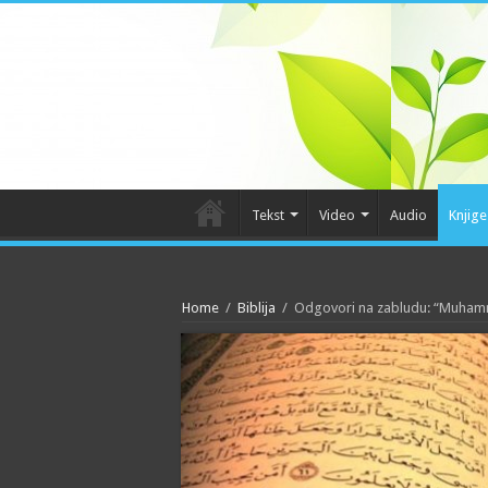
Tekst
Video
Audio
Knjige
Home
/
Biblija
/
Odgovori na zabludu: “Muhamme