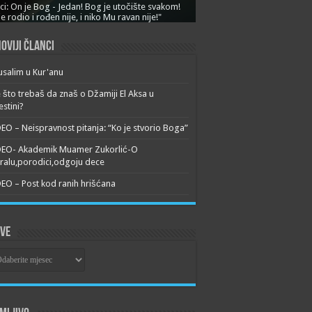
ci: On je Bog - Jedan! Bog je utočište svakom!
je rodio i rođen nije, i niko Mu ravan nije!"
oviji članci
usalim u Kur'anu
 što trebaš da znaš o Džamiji El Aksa u
estini?
EO – Neispravnost pitanja: “Ko je stvorio Boga”
DEO- Akademik Muamer Zukorlić-O
alu,porodici,odgoju dece
EO – Post kod ranih hrišćana
ive
ive