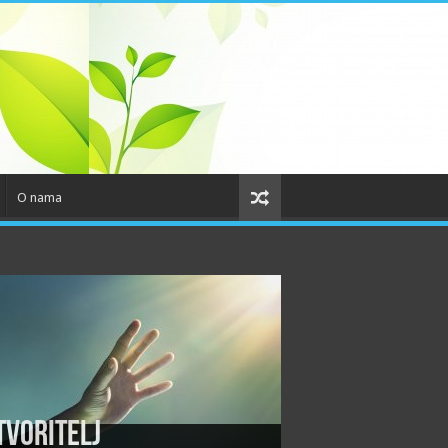
O nama
tvoritelj