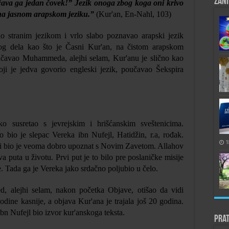
Zani
va ga jedan čovek!” Jezik onoga zbog koga oni krivo
e na jasnom arapskom jeziku.”
(Kur'an, En-Nahl, 103)
o stranim jezikom i vrlo slabo poznavao arapski jezik
g dela kao što je Časni Kur'an, na čistom arapskom
oučavao Muhammeda, alejhi selam, Kur'anu je slično kao
oji je jedva govorio engleski jezik, poučavao Šekspira
o susretao s jevrejskim i hrišćanskim sveštenicima.
o bio je slepac Vereka ibn Nufejl, Hatidžin,
r
.a, rođak.
1
vo i bio je veoma dobro upoznat s Novim Zavetom. Allahov
a puta u životu. Prvi put je to bilo pre poslaničke misije
 Tada ga je Vereka jako srdačno poljubio u čelo.
, alejhi selam, nakon početka Objave, otišao da vidi
odine kasnije, a objava Kur'ana je trajala još 20 godina.
ibn Nufejl bio izvor kur'anskoga teksta.
Prat