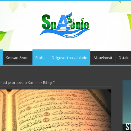
Smisao života
Biblija
Odgovori na zablude
Aktuelnosti
Ostalo
d je prepisao Kur'an iz Biblije”
S