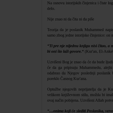
Na osnovu istorijskih činjenica i čiste lo
delo.
Nije znao ni da čita ni da piše
Teorija da je poslanik Muhammed napis
samo zbog jedne istorijske činjenice: on n
“Ti pre nje nijednu knjigu nisi čitao, a
bi oni što laži govore.
“
(Kur'an, El-Anke
Uzvišeni Bog je znao da će da bude ljudi
će da ga pripisuju Muhammedu, alejhi 
odabrao da Njegov poslednji poslanik 
poreklo Časnog Kur'ana.
Optužbe njegovih neprijatelja da je Ku
velikom književnom stilu, možda bi imal
ovaj način pobijena. Uzvišeni Allah potv
“…onima koji će slediti Poslanika, verov