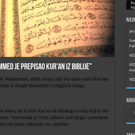
Re
Ni
Najn
Jer
Sve
Pal
VID
VI
ed je prepisao Kur'an iz Biblije”
mor
 da Muhammed, alejhi selam, nije bio samo autor Kur'ana
VID
ideje iz drugih filozofskih i religijskih knjiga.
Arh
Arh
hi selam, da je učio Kur'an od rimskog kovača koji je bio
Mekke. Verovesnik je često odlazio kod njega i posmatrao
ak) vrlo jasno odbacuje ove optužbe: