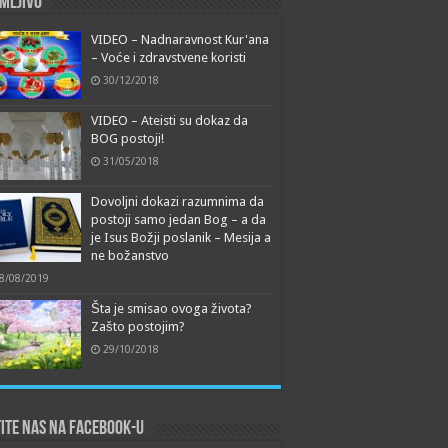
mljivo
VIDEO – Nadnaravnost Kur'ana
– Voće i zdravstvene koristi
30/12/2018
VIDEO – Ateisti su dokaz da
BOG postoji!
31/05/2018
Dovoljni dokazi razumnima da
postoji samo jedan Bog – a da
je Isus Božji poslanik – Mesija a
ne božanstvo
8/08/2019
Šta je smisao ovoga života?
Zašto postojim?
29/10/2018
ite nas na Facebook-u