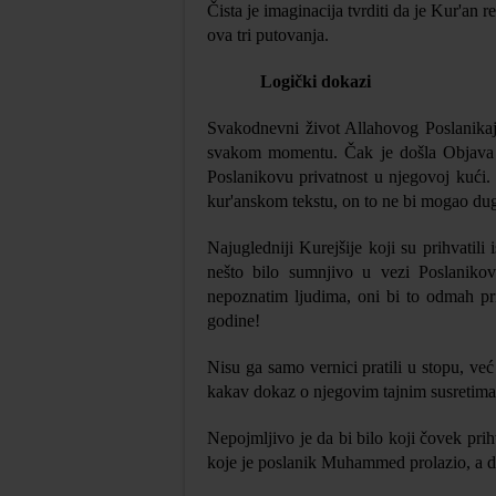
Čista je imaginacija tvrditi da je Kur'an 
ova tri putovanja.
Logički dokazi
Svakodnevni život Allahovog Poslanikaje
svakom momentu. Čak je došla Objava o
Poslanikovu privatnost u njegovoj kući
kur'an
s
kom tekstu, on to ne bi mogao dug
Najugledniji Kurejšije koji su prihvatili 
nešto bilo sumnjivo u vezi Poslanikov
nepoznatim ljudima, oni bi to odmah pri
godine!
Nisu ga samo vernici pratili u stopu, već s
kakav dokaz o njegovim tajnim susretima s
Nepojmljivo je da bi bilo koji čovek prih
koje je poslanik Muhammed prolazio, a da