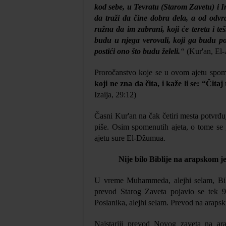
kod sebe, u Tevratu (Starom Zavetu) i I
da traži da čine dobra dela, a od odvr
ružna da im zabrani, koji će tereta i te
budu u njega verovali, koji ga budu pod
postići ono što budu želeli.
“
(
Kur'an,
El-
Proročanstvo koje se u ovom ajetu spomi
koji ne zna da čita, i kaže li se: “Čit
Izaija, 29:12)
Časni Kur'an na čak četiri mesta potvrđu
piše. Osim spomenutih ajeta, o tome se g
ajetu sure El-Džumua.
Nije bilo Biblije na arapskom je
U vreme Muhammeda, alejhi selam, Biblij
prevod Starog Zaveta pojavio se tek 
Poslanika, alejhi selam. Prevod na arapsk
Najstariji prevod Novog zaveta na ara