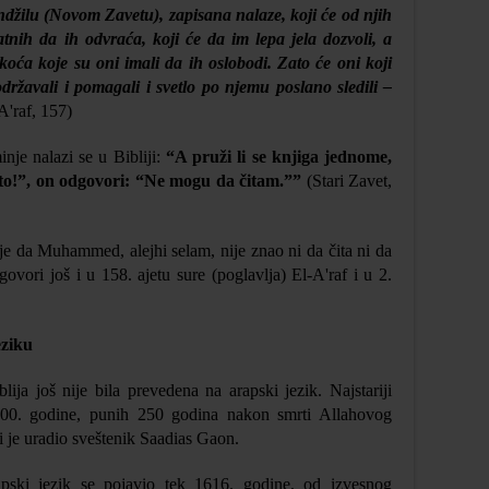
ndžilu (Novom Zavetu), zapisana nalaze, koji će od njih
atnih da ih odvra
ća, koji će da im lepa jela dozvoli, a
škoća koje su oni imali da ih oslobodi. Zato će oni koji
ržavali i pomagali i svetlo po njemu poslano sledili
–
A'raf, 157)
nje nalazi se u Bibliji:
“A pruži li se knjiga jednome,
aj to!”, on odgovori: “Ne mogu da čitam.””
(Stari Zavet,
je da Muhammed, alejhi selam, nije znao ni da čita ni da
ovori još i u 158. ajetu sure (poglavlja) El-A'raf i u 2.
ziku
a još nije bila prevedena na arapski jezik. Najstariji
900. godine, punih 250 godina nakon smrti Allahovog
i je uradio sveštenik Saadias Gaon.
pski jezik se pojavio tek 1616. godine, od izvesnog