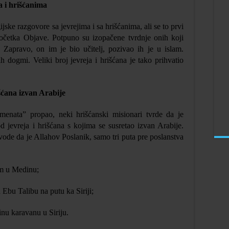
a i hrišćanima
ijske razgovore sa jevrejima i sa hrišćanima, ali se to prvi
očetka Objave. Potpuno su izopačene tvrdnje onih koji
Zapravo, on im je bio učitelj, pozivao ih je u islam.
h dogmi. Veliki broj jevreja i hrišćana je tako prihvatio
šćana izvan Arabije
menata” propao, neki hrišćanski misionari tvrde da je
jevreja i hrišćana s kojima se susretao izvan Arabije.
avode da je Allahov Poslanik, samo tri puta pre poslanstva
om u Medinu;
u Ebu Talibu na putu ka Siriji;
nu karavanu u Siriju.