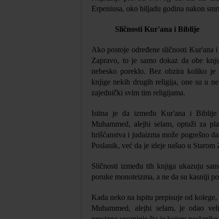
Erpeniusa, oko hiljadu godina nakon smrti
Sličnosti Kur'ana i Biblije
Ako postoje određene sličnosti Kur'ana i B
Zapravo, to je samo dokaz da obe knjige
nebesko poreklo. Bez obzira koliko je l
knjige nekih drugih religija, one su u n
zajednički svim tim religijama.
Istina je da između Kur'ana i Biblije 
Muhammed, alejhi selam, optuži za plagi
hrišćanstva i judaizma može pogrešno da 
Poslanik, već da je ideje našao u Starom Z
Sličnosti između tih knjiga ukazuju sa
poruke monoteizma, a ne da su kasniji pos
Kada neko na ispitu prepisuje od kolege,
Muhammed,
alejhi selam
, je
odao vel
precizno spominje šta je kojem poslaniku