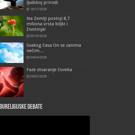
ljudskoj prirodi
16/11/2020
Na Zemlji postoji 8,7
miliona vrsta biljki i
životinja!
09/10/2020
Svakog časa On se zanima
nečim…
04/04/2020
Faze stvaranje čoveka
06/03/2020
đureligijske debate
eo
yer