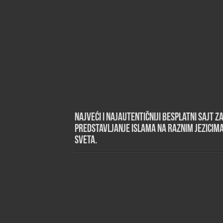
Najveći i najautentičniji besplatni sajt z
predstavljanje islama na raznim jezicim
sveta.