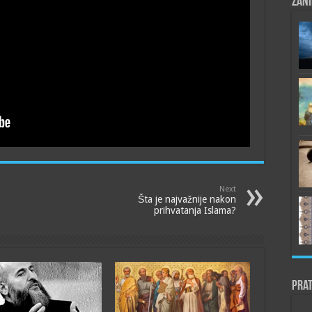
Zani
Next
Šta je najvažnije nakon
prihvatanja Islama?
Prat