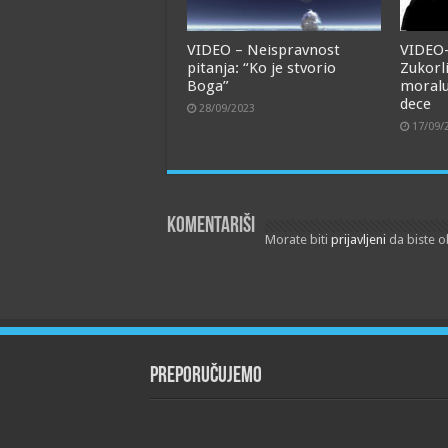
VIDEO – Neispravnost
VIDEO
pitanja: “Ko je stvorio
Zukorl
Boga”
moralu
dece
28/09/2023
17/09/
Komentariši
Morate biti
prijavljeni
da biste o
Preporučujemo