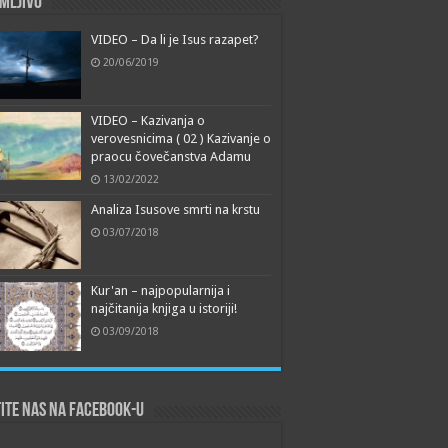
mljivo
VIDEO – Da li je Isus razapet?
20/06/2019
VIDEO – Kazivanja o
verovesnicima ( 02 ) Kazivanje o
praocu čovečanstva Adamu
13/02/2022
Analiza Isusove smrti na krstu
03/07/2018
Kur'an – najpopularnija i
najčitanija knjiga u istoriji!
03/09/2018
ite nas na Facebook-u