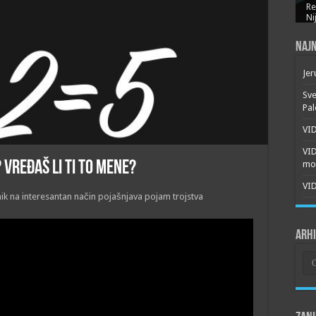
Re
Ni
Najn
Jer
Sve
Pal
VID
VI
? Vređaš li ti to mene?
mor
VID
aik na interesantan način pojašnjava pojam trojstva
Arh
Arh