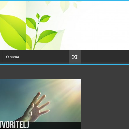
O nama
tvoritelj