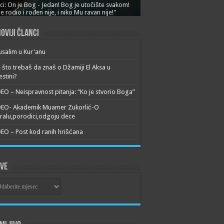
ci: On je Bog - Jedan! Bog je utočište svakom!
je rodio i rođen nije, i niko Mu ravan nije!"
oviji članci
usalim u Kur'anu
 što trebaš da znaš o Džamiji El Aksa u
estini?
EO – Neispravnost pitanja: “Ko je stvorio Boga”
DEO- Akademik Muamer Zukorlić-O
alu,porodici,odgoju dece
EO – Post kod ranih hrišćana
ive
ive