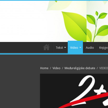
Tekst
Video
Audio
Knjige
Home
/
Video
/
Međureligijske debate
/
VIDEO 