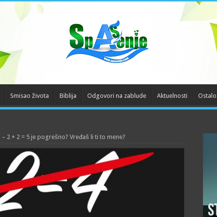
Smisao života
Biblija
Odgovori na zablude
Aktuelnosti
Ostalo
– 2 + 2 = 5 je pogrešno? Vređaš li ti to mene?
S