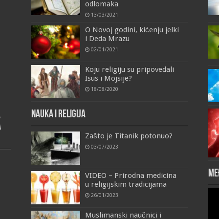
odlomaka
13/03/2021
O Novoj godini, kićenju jelki
i Deda Mrazu
02/01/2021
Koju religiju su pripovedali
Isus i Mojsije?
18/08/2020
Nauka i religija
a
a
Zašto je Titanik potonuo?
03/07/2023
Me
VIDEO – Prirodna medicina
u religijskim tradicijama
Vid
26/01/2023
Pla
Muslimanski naučnici i