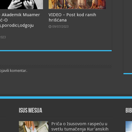
- Akademik Muamer
VIDEO – Post kod ranih
ić-O
hrišćana
,porodici,odgoju
09/07/2023
2023
bjavili komentar.
Isus Mesija
Bib
Priča o Isusovom raspeću u
svetlu tumačenja Kur’anskih