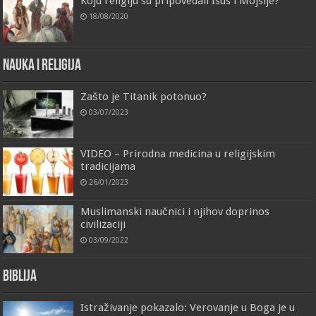
Koju religiju su pripovedali Isus i Mojsije?
18/08/2020
Nauka i religija
Zašto je Titanik potonuo?
03/07/2023
VIDEO – Prirodna medicina u religijskim
tradicijama
26/01/2023
Muslimanski naučnici i njihov doprinos
civilizaciji
03/09/2022
Biblija
Istraživanje pokazalo: Verovanje u Boga je u