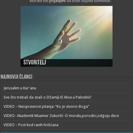
Morate biti
prijavljeni
da biste objavili komentar.
Stvoritelj
Najnoviji članci
Jerusalim u Kur'anu
Sve što trebaš da znaš o Džamiji El Aksa u Palestini?
VIDEO – Neispravnost pitanja: “Ko je stvorio Boga”
VIDEO- Akademik Muamer Zukorlić-O moralu,porodici,odgoju dece
VIDEO – Post kod ranih hrišćana