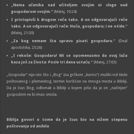
„Nema učenika nad učitelјem svojim ni sluge nad
gospodarom svojim.“
(Matej, 10:24)
I pristupivši k drugom reče tako. A on odgovarajući reče
tako. A on odgovarajući reče: Hoću, gospodaru; i ne otide.“
(Matej, 21:30)
„Za kog nemam šta upravo pisati gospodaru.“
(Deal
apostolska, 25:26)
„I rekoše: Gospodaru! Mi se opomenusmo da ovaj laža
kaza još za života: Posle tri dana ustaću.“
(Matej, 27:63)
„Gospodar“ nije isto što i „Bog“ (na grčkom „kurios“) muški rod titule
poštovanog i plemenitog, termin korišćen na mnoga mesta u Bibliji.
Da je Isus Bog, odlomak u Bibliji u kojem piše da je on „načinjen“
gospodom ne bi imao smisla.
Biblija govori o tome da je Isus bio na nižem stepenu
poštovanja od anđela