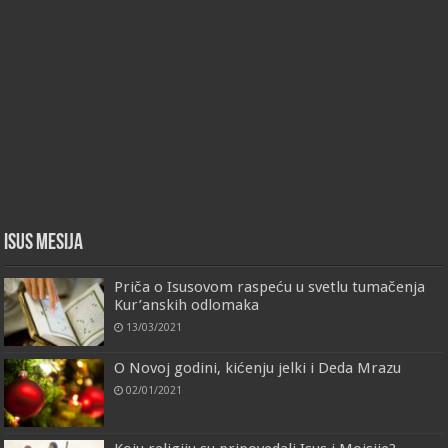
Isus Mesija
Priča o Isusovom raspeću u svetlu tumačenja
Kur’anskih odlomaka
13/03/2021
O Novoj godini, kićenju jelki i Deda Mrazu
02/01/2021