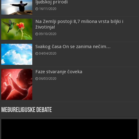
ljudskoj prirodi
16/11/2020
Na Zemlji postoji 8,7 miliona vrsta biljki i
životinja!
09/10/2020
Svakog časa On se zanima nečim…
04/04/2020
Faze stvaranje čoveka
06/03/2020
Međureligijske debate
Video
Player