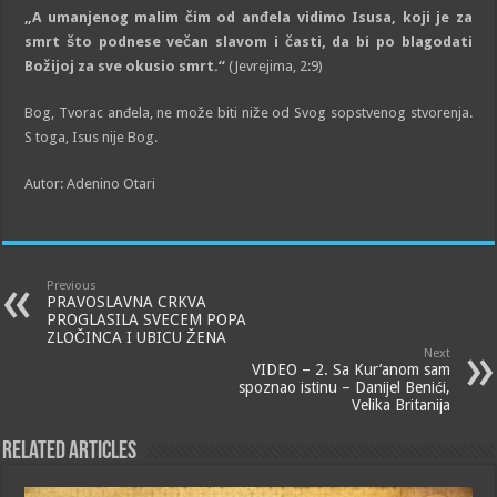
„A umanjenog malim čim od anđela vidimo Isusa, koji je za
smrt što podnese večan slavom i časti, da bi po blagodati
Božijoj za sve okusio smrt.“
(Jevrejima, 2:9)
Bog, Tvorac anđela, ne može biti niže od Svog sopstvenog stvorenja.
S toga, Isus nije Bog.
Autor: Adenino Otari
Previous
PRAVOSLAVNA CRKVA
PROGLASILA SVECEM POPA
ZLOČINCA I UBICU ŽENA
Next
VIDEO – 2. Sa Kur’anom sam
spoznao istinu – Danijel Benići,
Velika Britanija
Related Articles