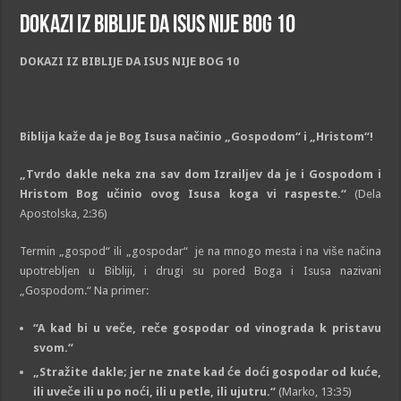
DOKAZI IZ BIBLIJE DA ISUS NIJE BOG 10
DOKAZI IZ BIBLIJE
DA
ISUS NIJE BOG 10
Biblija kaže da je Bog Isusa načinio „Gospodom“ i „Hristom“!
„Tvrdo dakle neka zna sav dom Izrailјev da je i Gospodom i
Hristom Bog učinio ovog Isusa koga vi raspeste.“
(Dela
Apostolska, 2:36)
Termin „gospod“ ili „gospodar“ je na mnogo mesta i na više načina
upotreblјen u Bibliji, i drugi su pored Boga i Isusa nazivani
„Gospodom.“ Na primer:
“A kad bi u veče, reče gospodar od vinograda k pristavu
svom.“
„Stražite dakle; jer ne znate kad će doći gospodar od kuće,
ili uveče ili u po noći, ili u petle, ili ujutru.“
(Marko, 13:35)