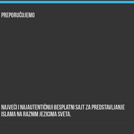
Preporučujemo
Najveći i najautentičniji besplatni sajt za predstavljanje
islama na raznim jezicima sveta.