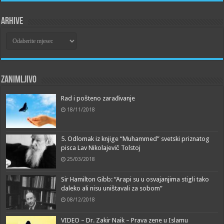
Arhive
Arhive
Zanimljivo
Rad i pošteno zarađivanje
18/11/2018
5. Odlomak iz knjige “Muhammed” svetski priznatog
pisca Lav Nikolajevič Tolstoj
25/03/2018
Sir Hamilton Gibb: “Arapi su u osvajanjima stigli tako
daleko ali nisu uništavali za sobom”
08/12/2018
VIDEO – Dr. Zakir Naik – Prava zene u Islamu