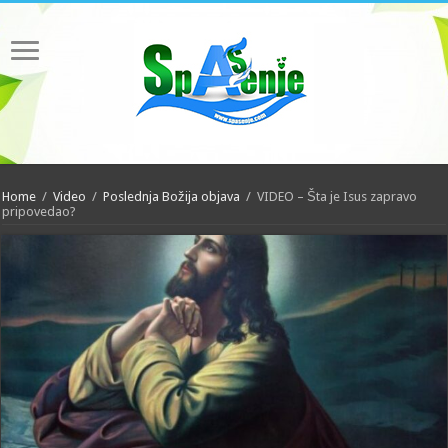
Home
/
Video
/
Poslednja Božija objava
/
VIDEO – Šta je Isus zapravo
pripovedao?