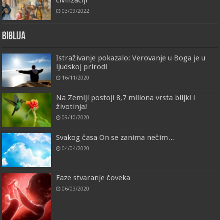
03/09/2022
Biblija
Istraživanje pokazalo: Verovanje u Boga je u
ljudskoj prirodi
16/11/2020
Na Zemlji postoji 8,7 miliona vrsta biljki i
životinja!
09/10/2020
Svakog časa On se zanima nečim…
04/04/2020
Faze stvaranje čoveka
06/03/2020