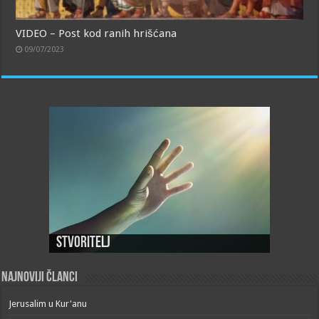
VIDEO – Post kod ranih hrišćana
09/07/2023
Stvoritelj
Najnoviji članci
Jerusalim u Kur'anu