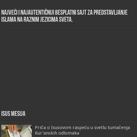
Najveći i najautentičniji besplatni sajt za predstavljanje
islama na raznim jezicima sveta.
Isus Mesija
Priča o Isusovom raspeću u svetlu tumačenja
Kur’anskih odlomaka