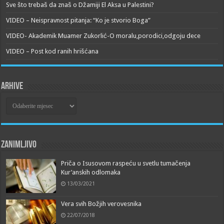
Sve što trebaš da znaš o Džamiji El Aksa u Palestini?
VIDEO – Neispravnost pitanja: “Ko je stvorio Boga”
VIDEO- Akademik Muamer Zukorlić-O moralu,porodici,odgoju dece
VIDEO – Post kod ranih hrišćana
Arhive
Arhive
Zanimljivo
Priča o Isusovom raspeću u svetlu tumačenja
Kur’anskih odlomaka
13/03/2021
Vera svih Božjih verovesnika
22/07/2018