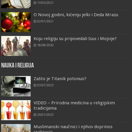
13/03/2021
O Novoj godini, kićenju jelki i Deda Mrazu
02/01/2021
Koju religiju su pripovedali Isus i Mojsije?
18/08/2020
Nauka i religija
Zašto je Titanik potonuo?
03/07/2023
VIDEO – Prirodna medicina u religijskim
tradicijama
26/01/2023
Muslimanski naučnici i njihov doprinos
civilizaciji