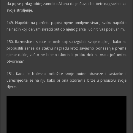
da joj se prilagodite; zamolite Allaha da je čuva i bit ćete nagrađeni za
svoje strpljenje.
149. Napišite na parčetu papira njene omiljene stvari; svaku napišite
na način koji će vam skratiti put do njenog srca i učiniti vas poslušnim.
150. Razmislite i sjetite se onih koji su izgubili svoje majke, i kako su
propustili šanse da steknu nagradu kroz savjesno ponašanje prema
njima; dakle, zašto ne bismo iskoristili priliku dok su vrata još uvijek
otvorena?
151. Kada je bolesna, odložite svoje putne obaveze i sastanke i
usresrijedite se na nju kako bi ona ozdravila brže u prisustvu svoje
djece.