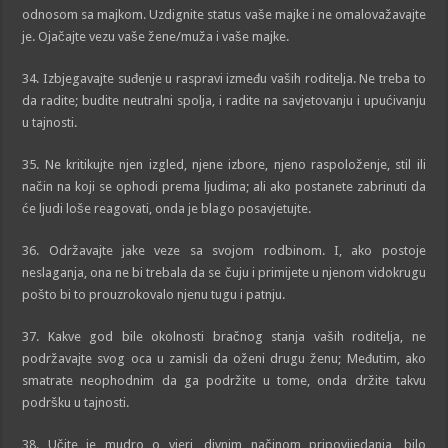
odnosom sa majkom. Uzdignite status vaše majke i ne omalovažavajte
je. Ojačajte vezu vaše žene/muža i vaše majke.
34. Izbjegavajte suđenje u raspravi između vaših roditelja. Ne treba to
da radite; budite neutralni spolja, i radite na savjetovanju i upućivanju
u tajnosti.
35. Ne kritikujte njen izgled, njene izbore, njeno raspoloženje, stil ili
način na koji se ophodi prema ljudima; ali ako postanete zabrinuti da
će ljudi loše reagovati, onda je blago posavjetujte.
36. Održavajte jake veze sa svojom rodbinom. I, ako postoje
neslaganja, ona ne bi trebala da se čuju i primijete u njenom vidokrugu
pošto bi to prouzrokovalo njenu tugu i patnju.
37. Kakve god bile okolnosti bračnog stanja vaših roditelja, ne
podržavajte svog oca u zamisli da oženi drugu ženu; Međutim, ako
smatrate neophodnim da ga podržite u tome, onda držite takvu
podršku u tajnosti.
38. Učite je mudro o vjeri, divnim načinom pripovijedanja, bilo