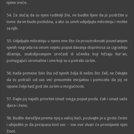
njene sreće.
54. Za slučaj da su njeni roditelji živi, ne budite lijeni da je podržite u
tome da im bude poslušna, a ako su umrli udijeljujte milostinju i molite
za njih.
55. Udjeljujte milostinju u njeno ime što će prouzrokovati povećanjem
njenih nagrada na onom svijetu poput davanja doprinosa za izgradnju
džamije, snabdijevanjem siročadi ili učenika koji hifzaju Kur'an,
pomagajući siromašne i one koji su u potrebi za tim.
56. Kada pomene bilo šta od njenih želja ili nešto što želi, ne čekajte
da to potraži od vas već preuzmite inicijativu i pomozite da joj se
ispune želje kad god ste za tim u mogućnosti.
57. Dajte joj najviši prioritet iznad svega poput posla, čak i iznad vaše
djece i žene.
58. Budite darežljivi prema njoj u vašoj kući, pozivajte je u goste često
i ubijedite je da prespava kod vas – sve ove stvari će promijeniti njen
život.