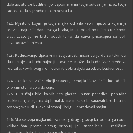
dolaziš, što će buditi u njoj uspomene na tvoje putovanje i izraz tvoje
radosti kada si je vidio nakon povratka.
122. Mjesto u kojem je tvoja majka odrasla kao i mjesto u kojem je
provela najranije dane svoga braka, imaju posebno mjesto u njenom
srcu, zašto je ne biste poveli tamo da uživa prisećajući se ovih
nezaboravnih mjesta.
123. Podučavanje djece vrlini savjesnosti, inspirisanje da se takmiče,
da nastoje da budu najbolji u ovome, može da bude izvor sreće za
roditelje. Povrh svega, oni će činiti dobra djela za tebe u budućnosti.
124. Ukoliko se tvoji roditelji razvedu, nemoj kritikovati nijedno od njih
bilo čim što ne vole da čuju.
125. U slučaju bilo kakvih nesuglasica unutar porodice, ponudite
praktična rješenja na diplomatski način kako bi sačuvali brod da ne
potone; sve u cilju kako bi smanjili brigu i obradovali majku.
126. Ako se tvoja majka uda za nekog drugog čovjeka, poštuj ga i budi
velikodušan prema njemu; priređuj joj iznenađenja u različitim
situacijama kako bi njeno srce bilo u miru.