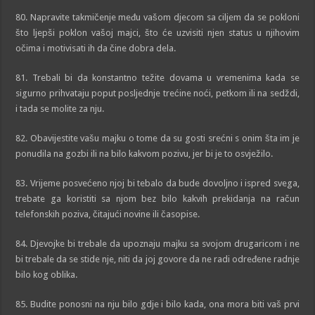
80. Napravite takmičenje među vašom djecom sa ciljem da se pokloni
što ljepši poklon vašoj majci, što će uzvisiti njen status u njihovim
očima i motivisati ih da čine dobra dela.
81. Trebali bi da konstantno težite dovama u vremenima kada se
sigurno prihvataju poput posljednje trećine noći, petkom ili na sedždi,
i tada se molite za nju.
82. Obavijestite vašu majku o tome da su gosti srećni s onim šta im je
ponudila na gozbi ili na bilo kakvom pozivu, jer bi je to osvježilo.
83. Vrijeme posvećeno njoj bi tebalo da bude dovoljno i ispred svega,
trebate ga koristiti sa njom bez bilo kakvih prekidanja na račun
telefonskih poziva, čitajući novine ili časopise.
84. Djevojke bi trebale da upoznaju majku sa svojom drugaricom i ne
bi trebale da se stide nje, niti da joj govore da ne radi određene radnje
bilo kog oblika.
85. Budite ponosni na nju bilo gdje i bilo kada, ona mora biti vaš prvi