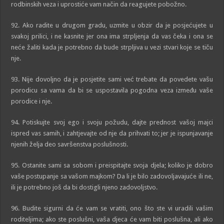
rodbinskih veza i uprostiće vam način da reagujete pobožno.
92. Ako radite u drugom gradu, uzmite u obzir da je posjećujete u
svakoj prilici, i ne kasnite jer ona ima strpljenja da vas čeka i ona se
neće žaliti kada je potrebno da bude strpljiva u vezi stvari koje se tiču
nje.
93. Nije dovoljno da je posjetite sami već trebate da povedete vašu
porodicu sa vama da bi se uspostavila pogodna veza između vaše
porodice i nje.
94. Potiskujte svoj ego i svoju požudu, dajte prednost vašoj majci
ispred vas samih, i zahtjevajte od nje da prihvati to; jer je ispunjavanje
njenih želja deo savršenstva poslušnosti.
95. Ostanite sami sa sobom i preispitajte svoja djela; koliko je dobro
vaše postupanje sa vašom majkom? Da li je bilo zadovoljavajuće ili ne,
ili je potrebno još da bi dostigli njeno zadovoljstvo.
96. Budite sigurni da će vam se vratiti, ono što ste vi uradili vašim
roditeljima; ako ste poslušni, vaša djeca će vam biti poslušna, ali ako