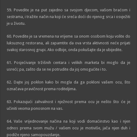
59. Povedite je na put zajedno sa svojom djecom, vašom braćom i
sestrama, i tražite način na koji će sreća doći do njenog srca i osvježiti
je u životu.
60. Povedite je sa vremena na vrijeme sa onom osobom koju volite do
luksuznog restorana, ali zapamtite da ova vrsta aktivnosti neće prijati
svakoj starosnoj grupi. Ako odbije, onda pokušajte da je ubijedite.
61. Posjećivanje tržišnih centara i velikih marketa bi moglo da je
usreći; pa, zašto da se ne potrudite da joj omogućite i to.
62. Dajte joj poklon kako bi mogla da ga pokloni vašem ocu, što
označava pravičnost prema roditeljima.
63. Pokazujući zahvalnost i nježnost prema ocu je nešto što će je
učiniti veoma ponosnom na vas.
64. Vaše vrijednovanje načina na koji vodi domaćinstvo kao i njen
odnos prema svom mužu / vašem ocu je motiviše, jača njen duh i
podiže njeno samopouzdanje.