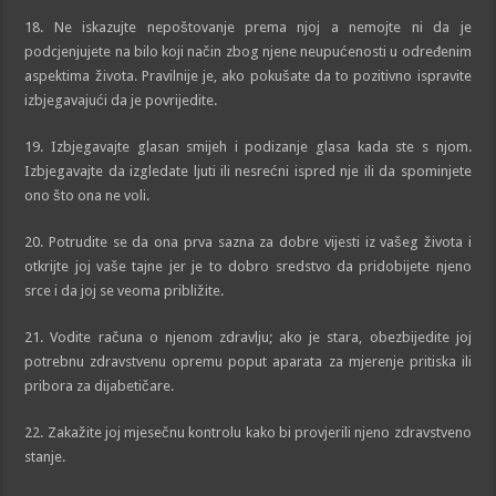
18. Ne iskazujte nepoštovanje prema njoj a nemojte ni da je
podcjenjujete na bilo koji način zbog njene neupućenosti u određenim
aspektima života. Pravilnije je, ako pokušate da to pozitivno ispravite
izbjegavajući da je povrijedite.
19. Izbjegavajte glasan smijeh i podizanje glasa kada ste s njom.
Izbjegavajte da izgledate ljuti ili nesrećni ispred nje ili da spominjete
ono što ona ne voli.
20. Potrudite se da ona prva sazna za dobre vijesti iz vašeg života i
otkrijte joj vaše tajne jer je to dobro sredstvo da pridobijete njeno
srce i da joj se veoma približite.
21. Vodite računa o njenom zdravlju; ako je stara, obezbijedite joj
potrebnu zdravstvenu opremu poput aparata za mjerenje pritiska ili
pribora za dijabetičare.
22. Zakažite joj mjesečnu kontrolu kako bi provjerili njeno zdravstveno
stanje.