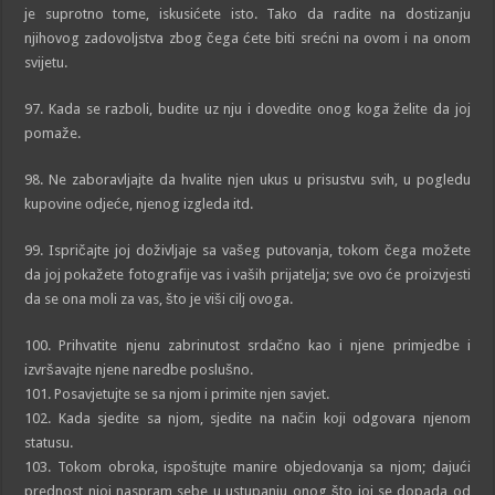
je suprotno tome, iskusićete isto. Tako da radite na dostizanju
njihovog zadovoljstva zbog čega ćete biti srećni na ovom i na onom
svijetu.
97. Kada se razboli, budite uz nju i dovedite onog koga želite da joj
pomaže.
98. Ne zaboravljajte da hvalite njen ukus u prisustvu svih, u pogledu
kupovine odjeće, njenog izgleda itd.
99. Ispričajte joj doživljaje sa vašeg putovanja, tokom čega možete
da joj pokažete fotografije vas i vaših prijatelja; sve ovo će proizvjesti
da se ona moli za vas, što je viši cilj ovoga.
100. Prihvatite njenu zabrinutost srdačno kao i njene primjedbe i
izvršavajte njene naredbe poslušno.
101. Posavjetujte se sa njom i primite njen savjet.
102. Kada sjedite sa njom, sjedite na način koji odgovara njenom
statusu.
103. Tokom obroka, ispoštujte manire objedovanja sa njom; dajući
prednost njoj naspram sebe u ustupanju onog što joj se dopada od