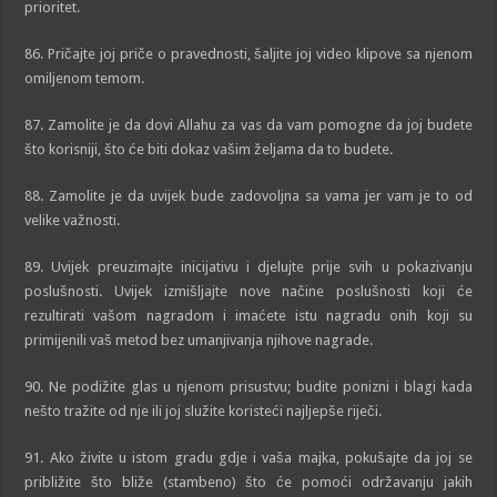
prioritet.
86. Pričajte joj priče o pravednosti, šaljite joj video klipove sa njenom
omiljenom temom.
87. Zamolite je da dovi Allahu za vas da vam pomogne da joj budete
što korisniji, što će biti dokaz vašim željama da to budete.
88. Zamolite je da uvijek bude zadovoljna sa vama jer vam je to od
velike važnosti.
89. Uvijek preuzimajte inicijativu i djelujte prije svih u pokazivanju
poslušnosti. Uvijek izmišljajte nove načine poslušnosti koji će
rezultirati vašom nagradom i imaćete istu nagradu onih koji su
primijenili vaš metod bez umanjivanja njihove nagrade.
90. Ne podižite glas u njenom prisustvu; budite ponizni i blagi kada
nešto tražite od nje ili joj služite koristeći najljepše riječi.
91. Ako živite u istom gradu gdje i vaša majka, pokušajte da joj se
približite što bliže (stambeno) što će pomoći održavanju jakih