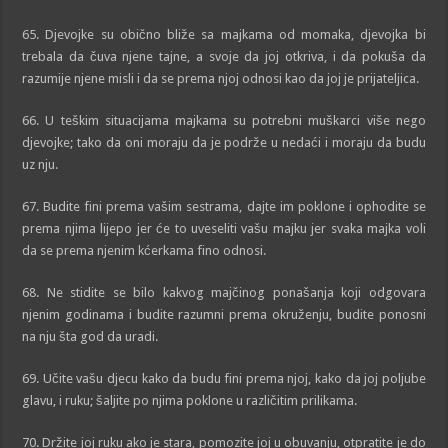
65. Djevojke su obično bliže sa majkama od momaka, djevojka bi
trebala da čuva njene tajne, a svoje da joj otkriva, i da pokuša da
razumije njene misli i da se prema njoj odnosi kao da joj je prijateljica.
66. U teškim situacijama majkama su potrebni muškarci više nego
djevojke; tako da oni moraju da je podrže u nedaći i moraju da budu
uz nju.
67. Budite fini prema vašim sestrama, dajte im poklone i ophodite se
prema njima lijepo jer će to uveseliti vašu majku jer svaka majka voli
da se prema njenim kćerkama fino odnosi.
68. Ne stidite se bilo kakvog majčinog ponašanja koji odgovara
njenim godinama i budite razumni prema okruženju, budite ponosni
na nju šta god da uradi.
69. Učite vašu djecu kako da budu fini prema njoj, kako da joj poljube
glavu, i ruku; šaljite po njima poklone u različitim prilikama.
70. Držite joj ruku ako je stara, pomozite joj u obuvanju, otpratite je do