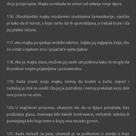
da je posjećujete. Majka se nikada ne umori od viđanja svoje djece.
116. Obezbijedite majku modernim sredstvima komunikacije, naučite
je kako da ih koristi, u koje svrhe da ih upotrebljava, a trebali biste i da
joj platite račune.
117. Ako majka posjeduje mobilni telefon, šaljite joj najljepše želje, što
će ostati u njenom srcu i pojačaće njenu ljubav.
118. Ako je majka stara, možete joj zaviti set poklona kako bi mogla da
ih pokloni svojim prijateljima i poznanicima.
119. Kada zoveš svoju majku, nemoj da budeš u žurbi, uspori i
saslušaj je dok ne uvidiš šta joj je potrebno i nemoj prekidati vezu dok
ona prva to ne učini.
120. U majčinom prisustvu, obavezni ste da se lijepo ponašate, bez
podizanja glasa, stvaranja bilo kakvih kontraverzi, verbalnih sukoba ili
pominjanja bilo koje teme o kojoj ona nerado govori.
121. Kada dolaziš sa puta, iznenadi je sa poklonom iz zemlje iz koje