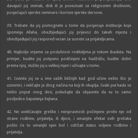
davajući joj snimak, disk ili je povezivati sa religioznim društvom,
posjećujući vjerske seminare i korisne vjerske dersove.
39. Trebate da joj pomognete u tome da posjećuje institucije koje
spominju Allaha, obezbjeđujući joj prijevoz do takvih mjesta i
obezbjeđujući joj raspored vezan za susrete sa prijateljicama.
40. Najbolje vrijeme za poslušnost roditeljima je tokom ibadeta. Na
primjer, budite joj potpuno podčinjeni na hadždžu, budite dobri
prema njoj, služite joj u velikoj mjeri i uživajte u tome.
41. Izvinite joj se u ime vaših bližnjih kad god učine nešto što je
uznemiri, i veličajte je zbog načina na koji ih okuplja. Svaki put kada se
nešto poput ovog desi, pokušajte da objasnite da su to samo
posljedice šaputanja šejtana.
42. Ne uveličavajte greške i neispravnosti počinjene protiv nje od
strane rodbine, prijatelja, ili djece, i umanjite efekat ovih grešaka
pošto će to umanjiti njen bol i održati status voljene rodbine i
prijatelja.