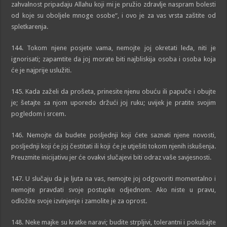
zahvalnost pripadaju Allahu koji mi je pružio zdravlje naspram bolesti
od koje su oboljele mnoge osobe“, i ovo je za vas vrsta zaštite od
spletkarenja.
144. Tokom njene posjete vama, nemojte joj okretati leđa, niti je
ignorisati; zapamtite da joj morate biti najbliskija osoba i osoba koja
će je najprije uslužiti.
145. Kada zaželi da prošeta, prinesite njenu obuću ili papuče i obujte
je; šetajte sa njom uporedo držući joj ruku; uvijek je pratite svojim
pogledom i srcem.
146. Nemojte da budete posljednji koji ćete saznati njene novosti,
posljednji koji će joj čestitati ili koji će je utješiti tokom njenih iskušenja.
Preuzmite inicijativu jer će ovakvi slučajevi biti odraz vaše savjesnosti.
147. U slučaju da je ljuta na vas, nemojte joj odgovoriti momentalno i
nemojte pravdati svoje postupke odjednom. Ako niste u pravu,
odložite svoje izvinjenje i zamolite je za oprost.
148. Neke majke su kratke naravi; budite strpljivi, tolerantni i pokušajte