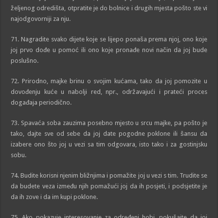
željenog odredišta, otpratite je do bolnice i drugih mjesta pošto ste vi
najodgovorniji za nju.
71. Nagradite svako dijete koje se lijepo ponaša prema njoj, ono koje
joj prvo dođe u pomoć ili ono koje pronađe novi način da joj bude
poslušno.
72. Prirodno, majke brinu o svojim kućama, tako da joj pomozite u
dovođenju kuće u nabolji red, npr., održavajući i prateći proces
događaja periodično.
73. Spavaća soba zauzima posebno mjesto u srcu majke, pa pošto je
tako, dajte sve od sebe da joj date pogodne poklone ili šansu da
izabere ono što joj u vezi sa tim odgovara, isto tako i za gostinjsku
sobu.
74. Budite korisni njenim bližnjima i pomažite joj u vezi s tim. Trudite se
da budete veza između njih pomažući joj da ih posjeti, i podsjetite je
da ih zove i da im kupi poklone.
75. Ako pokazuje interesovanje za određeni hobi, pokušajte da joj