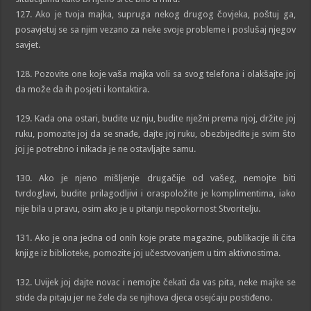
127. Ako je tvoja majka, supruga nekog drugog čovjeka, poštuj ga,
posavjetuj se sa njim vezano za neke svoje probleme i poslušaj njegov
savjet.
128. Pozovite one koje vaša majka voli sa svog telefona i olakšajte joj
da može da ih posjeti i kontaktira.
129. Kada ona ostari, budite uz nju, budite nježni prema njoj, držite joj
ruku, pomozite joj da se snađe, dajte joj ruku, obezbijedite je svim što
joj je potrebno i nikada je ne ostavljajte samu.
130. Ako je njeno mišljenje drugačije od vašeg, nemojte biti
tvrdoglavi, budite prilagodljivi i oraspoložite je komplimentima, iako
nije bila u pravu, osim ako je u pitanju nepokornost Stvoritelju.
131. Ako je ona jedna od onih koje prate magazine, publikacije ili čita
knjige iz biblioteke, pomozite joj učestvovanjem u tim aktivnostima.
132. Uvijek joj dajte novac i nemojte čekati da vas pita, neke majke se
stide da pitaju jer ne žele da se njihova djeca osejćaju postiđeno.