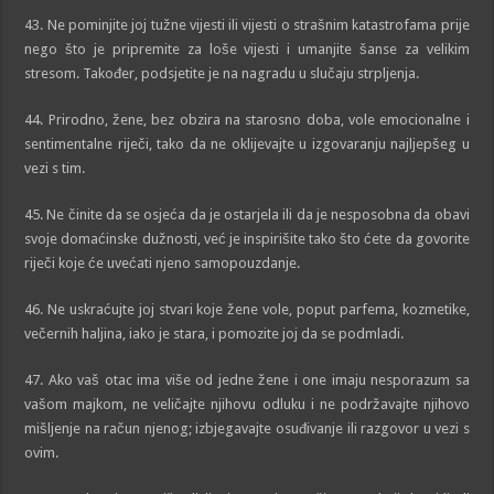
43. Ne pominjite joj tužne vijesti ili vijesti o strašnim katastrofama prije
nego što je pripremite za loše vijesti i umanjite šanse za velikim
stresom. Također, podsjetite je na nagradu u slučaju strpljenja.
44. Prirodno, žene, bez obzira na starosno doba, vole emocionalne i
sentimentalne riječi, tako da ne oklijevajte u izgovaranju najljepšeg u
vezi s tim.
45. Ne činite da se osjeća da je ostarjela ili da je nesposobna da obavi
svoje domaćinske dužnosti, već je inspirišite tako što ćete da govorite
riječi koje će uvećati njeno samopouzdanje.
46. Ne uskraćujte joj stvari koje žene vole, poput parfema, kozmetike,
večernih haljina, iako je stara, i pomozite joj da se podmladi.
47. Ako vaš otac ima više od jedne žene i one imaju nesporazum sa
vašom majkom, ne veličajte njihovu odluku i ne podržavajte njihovo
mišljenje na račun njenog; izbjegavajte osuđivanje ili razgovor u vezi s
ovim.