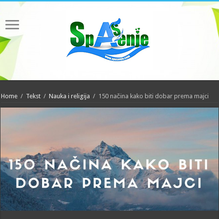
Home
/
Tekst
/
Nauka i religija
/
150 načina kako biti dobar prema majci