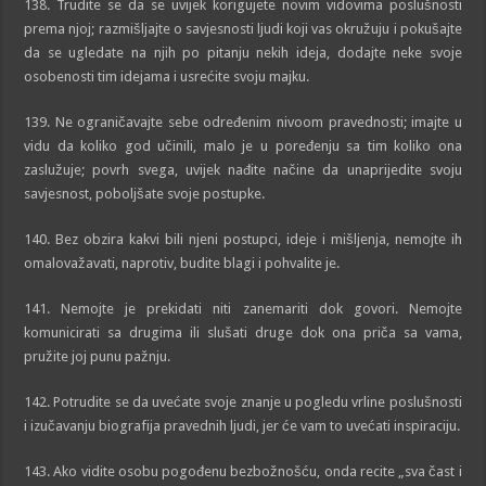
138. Trudite se da se uvijek korigujete novim vidovima poslušnosti
prema njoj; razmišljajte o savjesnosti ljudi koji vas okružuju i pokušajte
da se ugledate na njih po pitanju nekih ideja, dodajte neke svoje
osobenosti tim idejama i usrećite svoju majku.
139. Ne ograničavajte sebe određenim nivoom pravednosti; imajte u
vidu da koliko god učinili, malo je u poređenju sa tim koliko ona
zaslužuje; povrh svega, uvijek nađite načine da unaprijedite svoju
savjesnost, poboljšate svoje postupke.
140. Bez obzira kakvi bili njeni postupci, ideje i mišljenja, nemojte ih
omalovažavati, naprotiv, budite blagi i pohvalite je.
141. Nemojte je prekidati niti zanemariti dok govori. Nemojte
komunicirati sa drugima ili slušati druge dok ona priča sa vama,
pružite joj punu pažnju.
142. Potrudite se da uvećate svoje znanje u pogledu vrline poslušnosti
i izučavanju biografija pravednih ljudi, jer će vam to uvećati inspiraciju.
143. Ako vidite osobu pogođenu bezbožnošću, onda recite „sva čast i