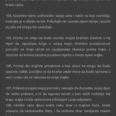
hrane i pića.
104. Razumite njeno psihološko stanje uma i način na koji razmišlja,
tretirajte je u skladu sa tim. Pokušajte da saznate njene težnje i pružiti
joj više od onoga što zaslužuje.
105. Kćerke ne smiju da budu zauzete svojim bračnim životom u toj
mjeri da zapostave brigu o svojoj majci; Kćerkina posvijećenost
porodici ne smije uticati na ispunjavanje obaveza prema majci, s
obzirom da kćerka zauzima posebno mjesto u životu njene majke.
106. Postoji dio majčine privatnosti u koji sinovi ne mogu da budu
upućeni; dakle, poželjno je da kćerka uvijek mora da bude oprezna u
vezi s ovim i da ne zaboravi na svoju majku.
107. Prilikom posjete svojoj porodici, nemojte da dozvolite svojoj djeci
da nešto pokvare, a ni da naprave nered u kući vaših roditelja. Na
kraju, majka će biti opterećena čišćenjem i popravljanjem.
108. Ukoliko vaša djeca unište neku stvar iz majčine kuće, imate
obavezu da nadoknadite štetu, i da uništenu stvar zamijenite nekom