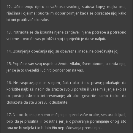
12. Učite svoju djecu o važnosti visokog statusa kojeg majka ima,
riječima i djelima; budite im dobar primjer kada se obraćate njoj kako
bi oni pratili vaše korake.
13. Potrudite se da ispunite njene zahtjeve i njene potrebe u potrebno
vrijeme – ovo će vas približiti njoj i spriječiti je da se naljuti.
14. Ispunjenja obećanja njoj su obavezna, inače, ne obećavajte joj.
15. Pripišite sav svoj uspeh u životu Allahu, Svemoćnom, a onda njoj,
jer će je to uveseliti i učiniti ponosnom na vas.
16. Ne raspravljajte se s njom, čak i ako ste u pravu; pokušajte da
koristite najblaži način da izrazite svoju poruku ili vaše mišljenje ako za
to postoji iskreno interesovanje; ali ako govorite samo toliko da
dokažete da ste u pravu, odustanite.
17. Ne podcjenjujte njeno mišljenje ispred vaše braće, sestara ili ljudi,
bilo da je prisutna ili odsutna jer je ogovaranje pominjanje onog što
ona ne bi voljela i to bi bio čin nepoštovanja prema njoj.