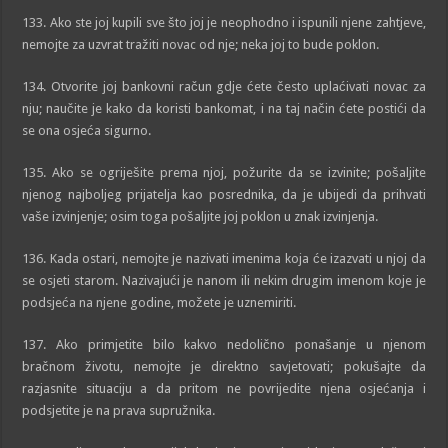
133. Ako ste joj kupili sve što joj je neophodno i ispunili njene zahtjeve,
nemojte za uzvrat tražiti novac od nje; neka joj to bude poklon.
134. Otvorite joj bankovni račun gdje ćete često uplaćivati novac za
nju; naučite je kako da koristi bankomat, i na taj način ćete postići da
se ona osjeća sigurno.
135. Ako se ogriješite prema njoj, požurite da se izvinite; pošaljite
njenog najboljeg prijatelja kao posrednika, da je ubijedi da prihvati
vaše izvinjenje; osim toga pošaljite joj poklon u znak izvinjenja.
136. Kada ostari, nemojte je nazivati imenima koja će izazvati u njoj da
se osjeti starom. Nazivajući je nanom ili nekim drugim imenom koje je
podsjeća na njene godine, možete je uznemiriti.
137. Ako primjetite bilo kakvo nedolično ponašanje u njenom
bračnom životu, nemojte je direktno savjetovati; pokušajte da
razjasnite situaciju a da pritom ne povrijedite njena osjećanja i
podsjetite je na prava supružnika.