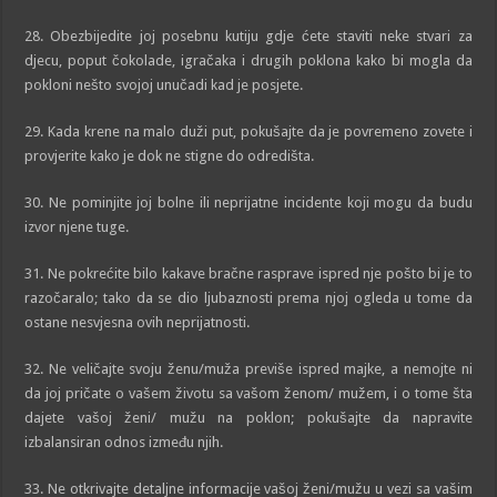
28. Obezbijedite joj posebnu kutiju gdje ćete staviti neke stvari za
djecu, poput čokolade, igračaka i drugih poklona kako bi mogla da
pokloni nešto svojoj unučadi kad je posjete.
29. Kada krene na malo duži put, pokušajte da je povremeno zovete i
provjerite kako je dok ne stigne do odredišta.
30. Ne pominjite joj bolne ili neprijatne incidente koji mogu da budu
izvor njene tuge.
31. Ne pokrećite bilo kakave bračne rasprave ispred nje pošto bi je to
razočaralo; tako da se dio ljubaznosti prema njoj ogleda u tome da
ostane nesvjesna ovih neprijatnosti.
32. Ne veličajte svoju ženu/muža previše ispred majke, a nemojte ni
da joj pričate o vašem životu sa vašom ženom/ mužem, i o tome šta
dajete vašoj ženi/ mužu na poklon; pokušajte da napravite
izbalansiran odnos između njih.
33. Ne otkrivajte detaljne informacije vašoj ženi/mužu u vezi sa vašim