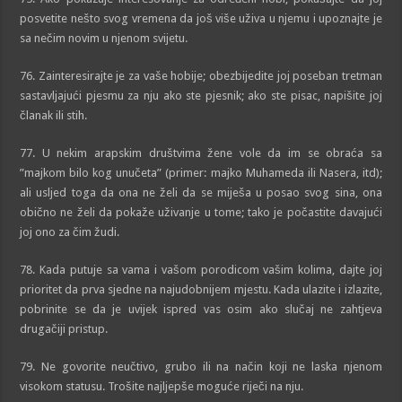
posvetite nešto svog vremena da još više uživa u njemu i upoznajte je
sa nečim novim u njenom svijetu.
76. Zainteresirajte je za vaše hobije; obezbijedite joj poseban tretman
sastavljajući pjesmu za nju ako ste pjesnik; ako ste pisac, napišite joj
članak ili stih.
77. U nekim arapskim društvima žene vole da im se obraća sa
”majkom bilo kog unučeta” (primer: majko Muhameda ili Nasera, itd);
ali usljed toga da ona ne želi da se miješa u posao svog sina, ona
obično ne želi da pokaže uživanje u tome; tako je počastite davajući
joj ono za čim žudi.
78. Kada putuje sa vama i vašom porodicom vašim kolima, dajte joj
prioritet da prva sjedne na najudobnijem mjestu. Kada ulazite i izlazite,
pobrinite se da je uvijek ispred vas osim ako slučaj ne zahtjeva
drugačiji pristup.
79. Ne govorite neučtivo, grubo ili na način koji ne laska njenom
visokom statusu. Trošite najljepše moguće riječi na nju.