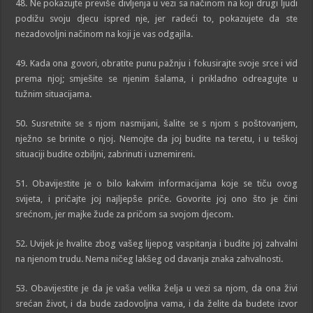
48. Ne pokazujte previše divljenja u vezi sa načinom na koji drugi ljudi
podižu svoju djecu ispred nje, jer radeći to, pokazujete da ste
nezadovoljni načinom na koji je vas odgajila.
49. Kada ona govori, obratite punu pažnju i fokusirajte svoje srce i vid
prema njoj; smješite se njenim šalama, i prikladno odreagujte u
tužnim situacijama.
50. Susretnite se s njom nasmijani, šalite se s njom s poštovanjem,
nježno se brinite o njoj. Nemojte da joj budite na teretu, i u teškoj
situaciji budite ozbiljni, zabrinuti i uznemireni.
51. Obavijestite je o bilo kakvim informacijama koje se tiču ovog
svijeta, i pričajte joj najljepše priče. Govorite joj ono što je čini
srećnom, jer majke žude za pričom sa svojom djecom.
52. Uvijek je hvalite zbog vašeg lijepog vaspitanja i budite joj zahvalni
na njenom trudu. Nema ničeg lakšeg od davanja znaka zahvalnosti.
53. Obavijestite je da je vaša velika želja u vezi sa njom, da ona živi
srećan život, i da bude zadovoljna vama, i da želite da budete izvor