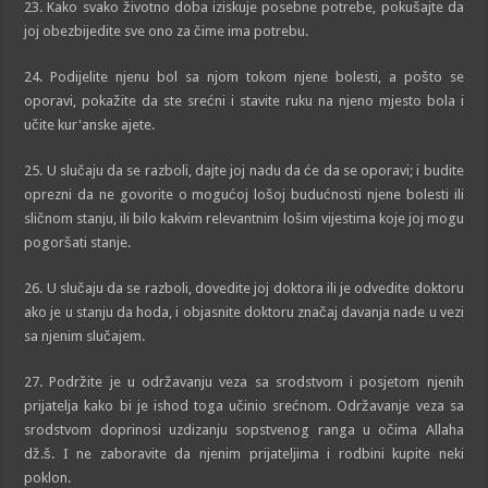
23. Kako svako životno doba iziskuje posebne potrebe, pokušajte da
joj obezbijedite sve ono za čime ima potrebu.
24. Podijelite njenu bol sa njom tokom njene bolesti, a pošto se
oporavi, pokažite da ste srećni i stavite ruku na njeno mjesto bola i
učite kur'anske ajete.
25. U slučaju da se razboli, dajte joj nadu da će da se oporavi; i budite
oprezni da ne govorite o mogućoj lošoj budućnosti njene bolesti ili
sličnom stanju, ili bilo kakvim relevantnim lošim vijestima koje joj mogu
pogoršati stanje.
26. U slučaju da se razboli, dovedite joj doktora ili je odvedite doktoru
ako je u stanju da hoda, i objasnite doktoru značaj davanja nade u vezi
sa njenim slučajem.
27. Podržite je u održavanju veza sa srodstvom i posjetom njenih
prijatelja kako bi je ishod toga učinio srećnom. Održavanje veza sa
srodstvom doprinosi uzdizanju sopstvenog ranga u očima Allaha
dž.š. I ne zaboravite da njenim prijateljima i rodbini kupite neki
poklon.