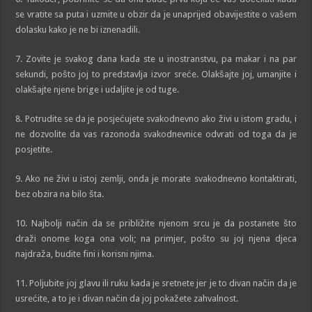
se vratite sa puta i uzmite u obzir da je unaprijed obavijestite o vašem
dolasku kako je ne bi iznenadili.
7. Zovite je svakog dana kada ste u inostranstvu, pa makar i na par
sekundi, pošto joj to predstavlja izvor sreće. Olakšajte joj, umanjite i
olakšajte njene brige i udaljite je od tuge.
8. Potrudite se da je posjećujete svakodnevno ako živi u istom gradu, i
ne dozvolite da vas razonoda svakodnevnice odvrati od toga da je
posjetite.
9. Ako ne živi u istoj zemlji, onda je morate svakodnevno kontaktirati,
bez obzira na bilo šta.
10. Najbolji način da se približite njenom srcu je da postanete što
draži onome koga ona voli; na primjer, pošto su joj njena djeca
najdraža, budite fini i korisni njima.
11. Poljubite joj glavu ili ruku kada je sretnete jer je to divan način da je
usrećite, a to je i divan način da joj pokažete zahvalnost.