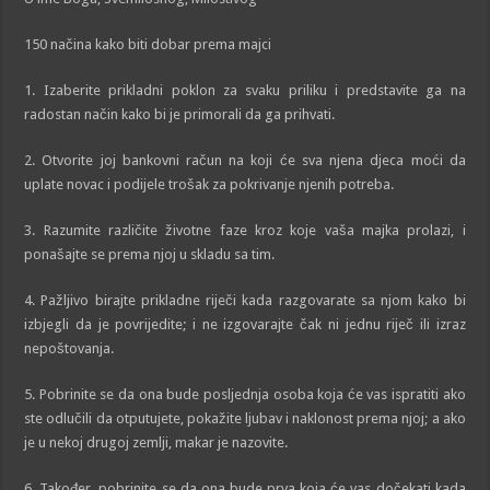
150 načina kako biti dobar prema majci
1. Izaberite prikladni poklon za svaku priliku i predstavite ga na
radostan način kako bi je primorali da ga prihvati.
2. Otvorite joj bankovni račun na koji će sva njena djeca moći da
uplate novac i podijele trošak za pokrivanje njenih potreba.
3. Razumite različite životne faze kroz koje vaša majka prolazi, i
ponašajte se prema njoj u skladu sa tim.
4. Pažljivo birajte prikladne riječi kada razgovarate sa njom kako bi
izbjegli da je povrijedite; i ne izgovarajte čak ni jednu riječ ili izraz
nepoštovanja.
5. Pobrinite se da ona bude posljednja osoba koja će vas ispratiti ako
ste odlučili da otputujete, pokažite ljubav i naklonost prema njoj; a ako
je u nekoj drugoj zemlji, makar je nazovite.
6. Također, pobrinite se da ona bude prva koja će vas dočekati kada