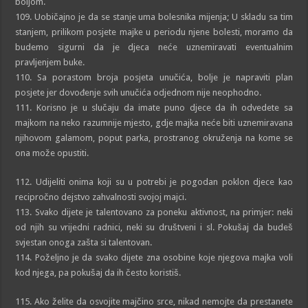
boljom.
109. Uobičajno je da se stanje uma bolesnika mijenja; U skladu sa tim
stanjem, prilikom posjete majke u periodu njene bolesti, moramo da
budemo sigurni da je djeca neće uznemiravati eventualnim
pravljenjem buke.
110. Sa porastom broja posjeta unučića, bolje je napraviti plan
posjete jer dovođenje svih unučića odjednom nije neophodno.
111. Korisno je u slučaju da imate puno djece da ih odvedete sa
majkom na neko razumnije mjesto, gdje majka neće biti uznemiravana
njihovom galamom, poput parka, prostranog okruženja na kome se
ona može opustiti.
112. Udijeliti onima koji su u potrebi je pogodan poklon djece kao
recipročno dejstvo zahvalnosti svojoj majci.
113. Svako dijete je talentovano za poneku aktivnost, na primjer: neki
od njih su vrijedni radnici, neki su društveni i sl. Pokušaj da budeš
svjestan onoga zašta si talentovan.
114. Poželjno je da svako dijete zna osobine koje njegova majka voli
kod njega, pa pokušaj da ih često koristiš.
115. Ako želite da osvojite majčino srce, nikad nemojte da prestanete