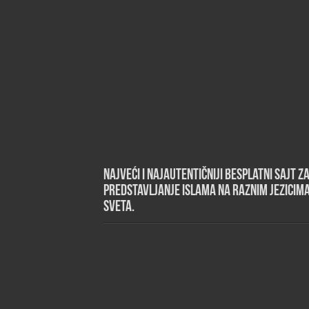
Najveći i najautentičniji besplatni sajt z
predstavljanje islama na raznim jezicim
sveta.