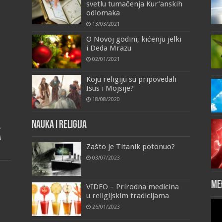
svetlu tumačenja Kur’anskih
odlomaka
13/03/2021
O Novoj godini, kićenju jelki
i Deda Mrazu
02/01/2021
Koju religiju su pripovedali
Isus i Mojsije?
18/08/2020
Nauka i religija
a
a
Zašto je Titanik potonuo?
03/07/2023
Me
VIDEO – Prirodna medicina
u religijskim tradicijama
Vid
26/01/2023
Pla