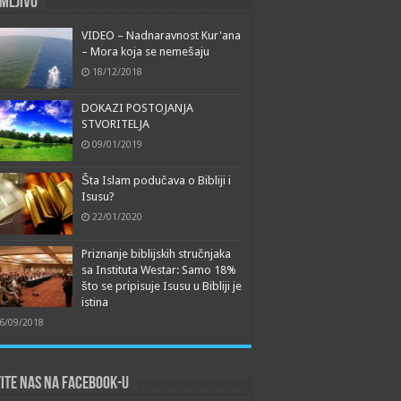
mljivo
VIDEO – Nadnaravnost Kur'ana
– Mora koja se nemešaju
18/12/2018
DOKAZI POSTOJANJA
STVORITELJA
09/01/2019
Šta Islam podučava o Bibliji i
Isusu?
22/01/2020
Priznanje biblijskih stručnjaka
sa Instituta Westar: Samo 18%
što se pripisuje Isusu u Bibliji je
istina
6/09/2018
ite nas na Facebook-u