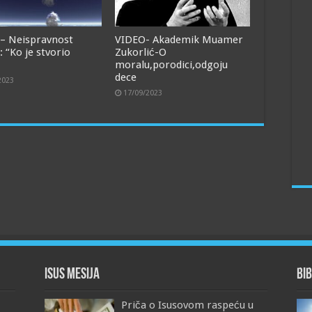
– Neispravnost
VIDEO- Akademik Muamer
: “Ko je stvorio
Zukorlić-O
moralu,porodici,odgoju
dece
2023
17/09/2023
Isus Mesija
Bib
Priča o Isusovom raspeću u