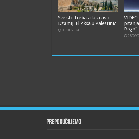
Sve što trebaš da znaš o
VIDEO 
Džamiji El Aksa u Palestini?
pitanja
Boga”
09/01/2024
28/09/
Preporučujemo