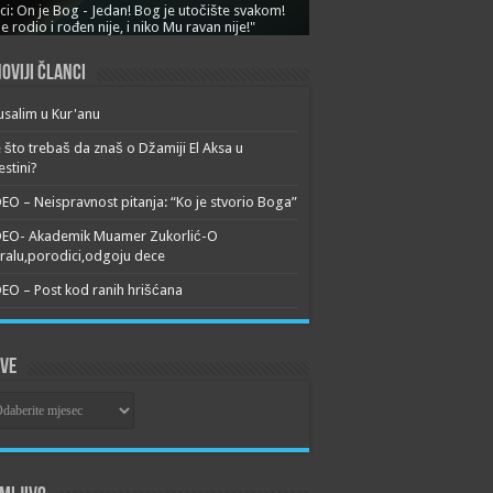
ci: On je Bog - Jedan! Bog je utočište svakom!
je rodio i rođen nije, i niko Mu ravan nije!"
oviji članci
usalim u Kur'anu
 što trebaš da znaš o Džamiji El Aksa u
estini?
EO – Neispravnost pitanja: “Ko je stvorio Boga”
DEO- Akademik Muamer Zukorlić-O
alu,porodici,odgoju dece
EO – Post kod ranih hrišćana
ive
ive