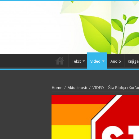
Tekst
Video
Audio
Knjige
Home
/
Aktuelnosti
/
VIDEO – Šta Biblija i Kur