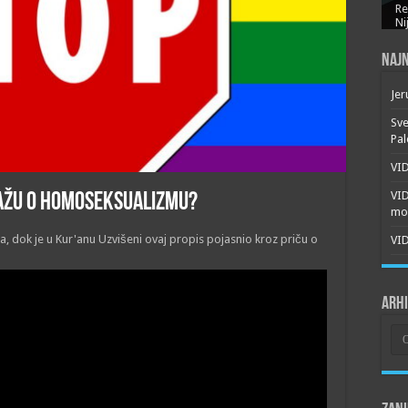
Re
Ni
Najn
Jer
Sve
Pal
VID
VI
 kažu o homoseksualizmu?
mor
, dok je u Kur'anu Uzvišeni ovaj propis pojasnio kroz priču o
VID
Arh
Arh