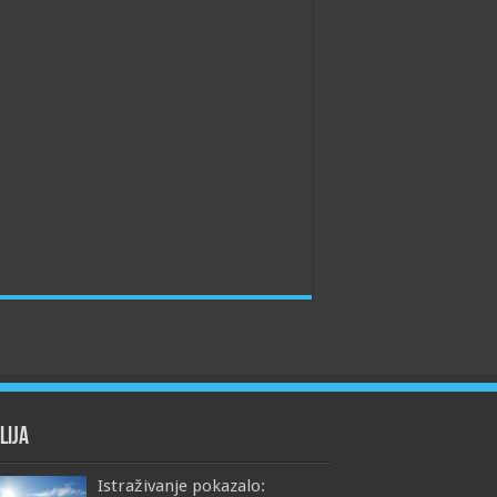
lija
Istraživanje pokazalo: