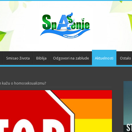
Smisao života
Biblija
Odgovori na zablude
Aktuelnosti
Ostalo
'an kažu o homoseksualizmu?
S