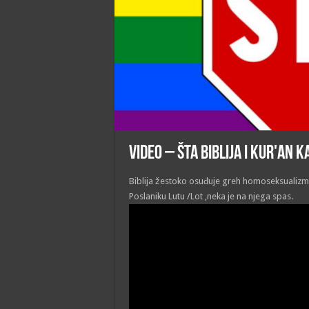
VIDEO – Šta Biblija i Kur'an
Biblija žestoko osuđuje greh homoseksualizma
Poslaniku Lutu /Lot ,neka je na njega spas.