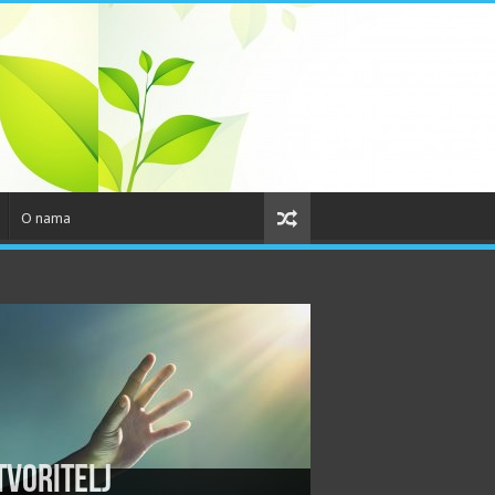
O nama
tvoritelj