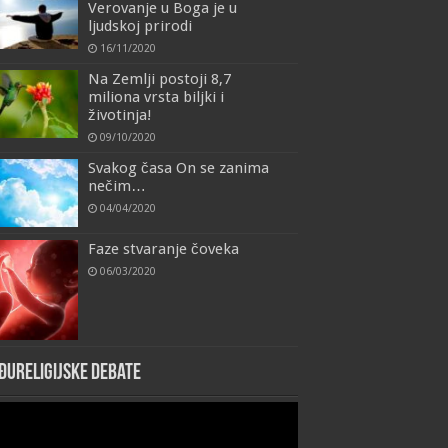
Verovanje u Boga je u
ljudskoj prirodi
16/11/2020
Na Zemlji postoji 8,7
miliona vrsta biljki i
životinja!
09/10/2020
Svakog časa On se zanima
nečim…
04/04/2020
Faze stvaranje čoveka
06/03/2020
đureligijske debate
eo
yer