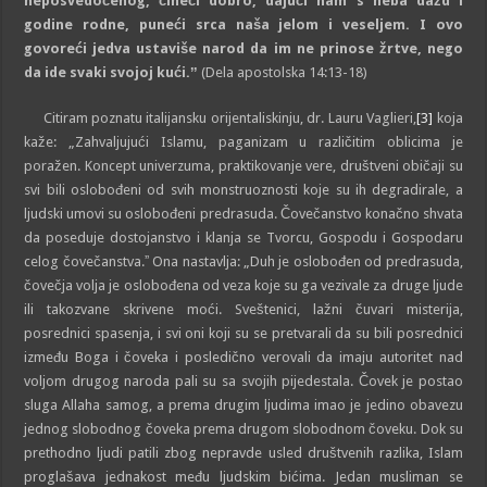
neposvedočenog, čineći dobro, dajući nam s neba dažd i
godine rodne, puneći srca naša jelom i veseljem. I ovo
govoreći jedva ustaviše narod da im ne prinose žrtve, nego
da ide svaki svojoj kući.ˮ
(Dela apostolska 14:13-18)
Citiram poznatu italijansku orijentaliskinju, dr. Lauru Vaglieri,
[3]
koja
kaže: „Zahvaljujući Islamu, paganizam u različitim oblicima je
poražen. Koncept univerzuma, praktikovanje vere, društveni običaji su
svi bili oslobođeni od svih monstruoznosti koje su ih degradirale, a
ljudski umovi su oslobođeni predrasuda. Čovečanstvo konačno shvata
da poseduje dostojanstvo i klanja se Tvorcu, Gospodu i Gospodaru
celog čovečanstva.ˮ Ona nastavlja: „Duh je oslobođen od predrasuda,
čovečja volja je oslobođena od veza koje su ga vezivale za druge ljude
ili takozvane skrivene moći. Sveštenici, lažni čuvari misterija,
posrednici spasenja, i svi oni koji su se pretvarali da su bili posrednici
između Boga i čoveka i posledično verovali da imaju autoritet nad
voljom drugog naroda pali su sa svojih pijedestala. Čovek je postao
sluga Allaha samog, a prema drugim ljudima imao je jedino obavezu
jednog slobodnog čoveka prema drugom slobodnom čoveku. Dok su
prethodno ljudi patili zbog nepravde usled društvenih razlika, Islam
proglašava jednakost među ljudskim bićima. Jedan musliman se