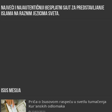
Najveći i najautentičniji besplatni sajt za predstavljanje
islama na raznim jezicima sveta.
Isus Mesija
Priča o Isusovom raspeću u svetlu tumačenja
Kur’anskih odlomaka
13/03/2021