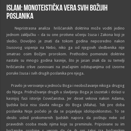
Islam: Monoteistička vera svih Božijih
poslanika
Nepristrasna analiza hrišćanskih doktrina može voditi jedino
jednom zaključku – da su one protivne učenju Isusa i Zakona koji je
sledio. Dovoljno je znati da tokom godina neposredno nakon
Isusovog uspenja na Nebo, niko ga od njegovih sledbenika nije
smatrao osim Božjim prorokom. Prethodno pomenute doktrine
nastale su mnogo godina kasnije, što je jasan znak da su temelji
hrišćanske crkve zasnovani na značajnim odstupanjima od izvorne
poruke Isusa i svih drugih poslanika pre njega.
Pravilo je verovanje u jednoću Boga i neobožavanje nikoga drugog
do Njega. Pridruživanje drugih u slavljenju Boga je izuzetak i dolazi u
kasnijoj fazi istorije čovečanstva. Jer deset vekova nakon Adama,
ljudska bića nisu slavila nikoga do Boga (Allaha). Tek pre doba
poslanika Noje počelo je da se pojavljuje idolopoklonstvo. To se
desilo usled prekomernih ljudskih napora da poštuju neke od
pravednih osoba među njima koje su preminule. Pripisivane su im
božanske osobine s verom da će ih oni takvi (sa božanskim