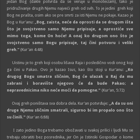
jedan Bog (dakle potvrda da se veruje u monoteizam), tako je
pridruživanje drugih Njemu najveći greh od svih. To je jedini greh koji
Bog ne prašta, osim ako se pre smrti za isti Njemu ne pokaje. Kazao je
Bog u Kur’anu: „
Bog, zaista, neće da oprosti da se drugom išta
što je svojstveno samo Njemu pripisuje, a oprostiće sve
mimo toga, kome On hoće! A onaj ko drugom ono što je
svojstveno samo Bogu pripisuje, taj čini potvoru i veliki
greh.“
(Kur'an 4:48)
Uistinu je to greh koji osobu lišava Raja i posledično vodi onog koji
ga čini u Pakao. Ovo je kazao Isus, kao što stoji u Kur’anu:
„Ko
drugog Bogu smatra sličnim, Bog će ulazak u Raj da mu
zabrani i boravište njegovo će da bude Pakao; a
nepravednicima niko neće moći da pomogne.ˮ
(Kur’an, 5:72)
Ovaj greh poništava sva dobra dela. Kur’an potvrđuje:
„A da su oni
druge Njemu sličnim smatrali, sigurno bi im propalo ono što
su činili.ˮ
(Kur'an 6:88)
I zato jedino Boga trebamo obožavati u svakoj prilici i ljudi Mu se
trebaju obratiti bez posrednika, jer On je Istinski Gospodar o kome