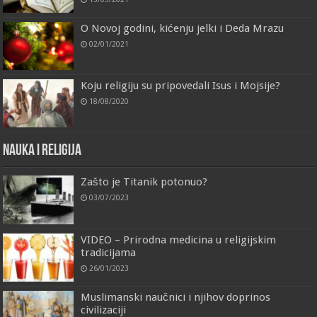
O Novoj godini, kićenju jelki i Deda Mrazu
02/01/2021
Koju religiju su pripovedali Isus i Mojsije?
18/08/2020
Nauka i religija
Zašto je Titanik potonuo?
03/07/2023
VIDEO – Prirodna medicina u religijskim
tradicijama
26/01/2023
Muslimanski naučnici i njihov doprinos
civilizaciji