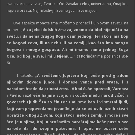
sva stvorenja zavise, Tvorac i Održavalac celog univerzuma, Onaj koji
najviše prašta, Najmilostiviji, Svemogući i Sveznajući.
Ove aspekte monoteizma možemo pronaći i u Novom zavetu, na
primer:
„A za jelo idolskih žrtava, znamo da idol nije ništa na
svetu, i da nema drugog Boga osim jednog.
Jer ako i ima koji
se bogovi zovu, ili na nebu ili na zemlji, kao što ima mnogo
bogova i mnogo gospoda:
Ali mi imamo samo jednog Boga
Oca, od kog je sve, i mi u Njemu…ˮ
(1 Korinćanima poslanica 8:4-
6)
I takođe:
„A sveštenik Jupitera koji beše pred gradom
njihovim dovede junce, i donese vence pred vrata, i s
narodom htede da prinosi žrtvu. A kad čuše apostoli, Varnava
i Pavle, razdreše haljine svoje, i skočiše među narod vičući i
govoreći:
Ljudi! Šta to činite? I mi smo kao i vi smrtni ljudi,
koji vam propovedamo jevanđelje da se od ovih lažnih stvari
obratite k Bogu Živom, koji stvori nebo i zemlju i more i sve
što je u njima; Koji u prošavšim naraštajima beše pustio sve
narode da idu svojim putevima: I opet ne ostavi sebe