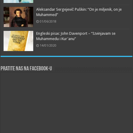
Aleksandar Sergejevič Puškin: “On je miljenik, on je
Muhammed”
01/06/2018
Engleski pisac John Davenport – “Izvinjavam se
Muhammedu i Kur'anu”
14/01/2020
Pratite nas na Facebook-u