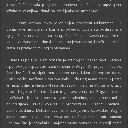
je sve češće bivala pogrešno tumačena i mešana sa sujeverjima,
lažnim verovanjima i ritualima izmišljenim od strane ljudi.
Islam, onakav kakav je objavljen poslaniku Muhammedu, je
obnavljanje monoteizma koji je pripovedao Isus i svi poslanici pre
njega. To je univerzalna poruka upućena čitavom čovečanstvu sve do
Sudnjega dana i ne odnosi se samo na jedan narod, kao što je to bio
slučaj sa prethodnim Božjim objavama.
Kada se pojavio Islam odbacio je sva bogohulna teološka uverenja
i ponovo je uspostavio istinsku ideju o Bogu; On je jedini Tvorac,
Snabdevač i Upravljač svim u univerzumu. Islam uči vernike da su
Božje odlike savršene u svakom smislu i da Bog nema mana.
[2]
Zato
je neophodno isključivo Njega obožavati i ne sme Mu se pridružiti
neko drugo božanstvo. Osim toga, ovo znači da Boga moramo
obožavati isključivo prema Njegovim zakonima, a ne prema nekim
novotarijama u religiji koje su u suprotnosti sa Kur'anom i rečima i
delima poslanika Muhammeda i onim što je on propovedao. Bog je
jedini kome molitve i svaka vrsta bogosluženja trebaju biti upućeni.
Baš kao što je najvažnija i najveća vrlina potvrda da postoji samo