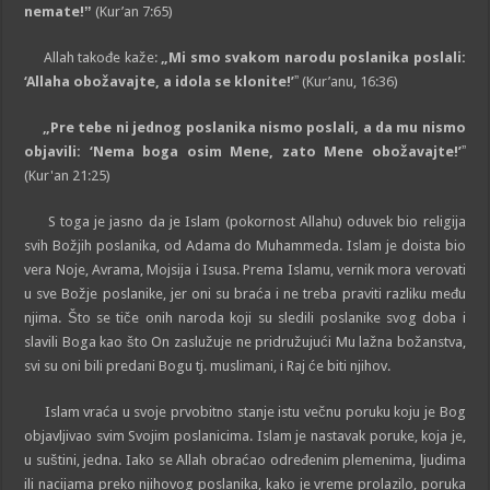
nemate!ˮ
(Kur’an 7:65)
Allah takođe kaže:
„Mi smo svakom narodu poslanika poslali:
‘Allaha obožavajte, a idola se klonite!’
ˮ (Kur’anu, 16:36)
„Pre tebe ni jednog poslanika nismo poslali, a da mu nismo
objavili: ‘Nema boga osim Mene, zato Mene obožavajte!’
ˮ
(Kur'an 21:25)
S toga je jasno da je Islam (pokornost Allahu) oduvek bio religija
svih Božjih poslanika, od Adama do Muhammeda. Islam je doista bio
vera Noje, Avrama, Mojsija i Isusa. Prema Islamu, vernik mora verovati
u sve Božje poslanike, jer oni su braća i ne treba praviti razliku među
njima. Što se tiče onih naroda koji su sledili poslanike svog doba i
slavili Boga kao što On zaslužuje ne pridružujući Mu lažna božanstva,
svi su oni bili predani Bogu tj. muslimani, i Raj će biti njihov.
Islam vraća u svoje prvobitno stanje istu večnu poruku koju je Bog
objavljivao svim Svojim poslanicima. Islam je nastavak poruke, koja je,
u suštini, jedna. Iako se Allah obraćao određenim plemenima, ljudima
ili nacijama preko njihovog poslanika, kako je vreme prolazilo, poruka