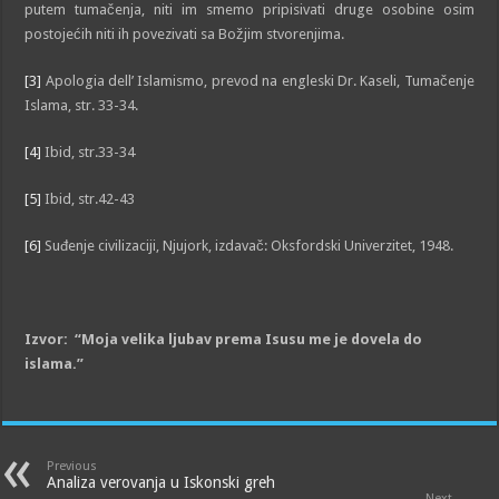
putem tumačenja, niti im smemo pripisivati druge osobine osim
postojećih niti ih povezivati sa Božjim stvorenjima.
[3]
Apologia dell’ Islamismo, prevod na engleski Dr. Kaseli, Tumačenje
Islama, str. 33-34.
[4]
Ibid, str.33-34
[5]
Ibid, str.42-43
[6]
Suđenje civilizaciji, Njujork, izdavač: Oksfordski Univerzitet, 1948.
Izvor: “Moja velika ljubav prema Isusu me je dovela do
islama.”
Previous
Analiza verovanja u Iskonski greh
Next