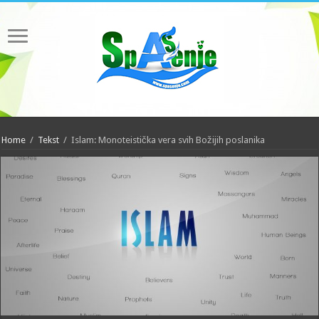
Home
/
Tekst
/
Islam: Monoteistička vera svih Božijih poslanika