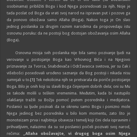
osobinama) približiti Bogu i kod Njega posredovati za njih. Noje je
tada poslat od Boga da vrati svoj narod na ispravan put i pozove ga
da ponovo obožava samo Allaha (Boga). Nakon toga je On slao
jednog poslanika za drugim raznim narodima da propovedaju istu
osnovnu poruku: da ne postoji bog dostojan obožavanja osim Allaha
(Boga).
Osnovna misija svih poslanika nije bila samo pozivanje ljudi na
verovanje u postojanje Boga kao Vrhovnog Bića i na Njegovo
priznavanje za Tvorca, Snabdevača i Održavaoca svetova, jer su čak i
višebošci posedovali urođeno saznanje da Bog postoji i nikada nisu
sumnjali u to.
[1]
Tek nekolicina njih se pretvarala da poriče postojanje
Boga. Bilo je onih koji su slavili Boga činjenjem dobrih dela; oni su Mu
se takođe molili u teškim vremenima. Međutim, kada bi nastupilo
olakšanje tražili su Božju pomoć putem posrednika i medijatora.
Poslanici su ljude pozivali da se okrenu samo Bogu i ponizno mole
Njega jedinog bez posrednika u bilo kom momentu, zato što je
monoteizam prva i najbitnija obaveza i temelj koji čini dela ispravnim i
prihvatljivim, nalazimo da su svi poslanici počeli pozivati svoj narod,
rečima:
„Allaha obožavajte, vi drugog boga osim Njega