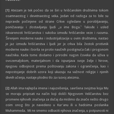
[1]
Ateizam je tek počeo da se širi u hrišćanskim društvima tokom
osamnaestog i devetnaestog veka. Jedan od razloga za to bile su
nepravde počinjene od strane Crkve ogledane u porobljavanju,
ponižavanju i zlostavljanju ljudi „u ime Boga.ˮ Takođe i usled
iskvarenosti hrišćanstva i sukoba između hrišćanske veze i razuma.
Širenjem moderne nauke i industrijalizacije u ovim društvima, nastao
je jaz između hrišćanstva i ljudi jer je crkva bila žestok protivnik
moderne nauke i borila se protiv naučnih postignuća čak i progonom
naučnika. Kada tome dodamo i prirodni nagon čoveka da uživa u
ovozemaljskom, materijalnom i da ispunjava svoje želje i hirove,
njegovu odbojnost prema poštovanju zakona i ograničenja, kao i
nepostojanje dobrih uzora koji ukazuju na važnost religije i njenih
divnih učenja, nastaje plodno tlo za razvoj ateizma.
[2]
Allah ima najlepša imena i najuzvišenija, savršena svojstva koja Mu
se moraju pripisati na način koji doliči Njegovom Veličanstvu bez
promene njihovih značenja za slučaj da mislimo da znače nešto drugo
osim onog što je navedeno u Kur'anu ili u hadisima poslanika
Muhammeda. Mi ne smemo odbaciti njihova značenja, u potpunosti ni