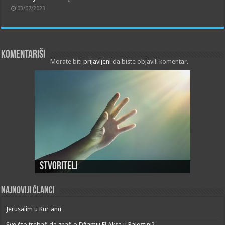
03/07/2023
Komentariši
Morate biti
prijavljeni
da biste objavili komentar.
Stvoritelj
Najnoviji članci
Jerusalim u Kur'anu
Sve što trebaš da znaš o Džamiji El Aksa u Palestini?