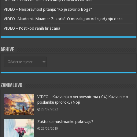
VIDEO – Neispravnost pitanja: “Ko je stvorio Boga”
VIDEO- Akademik Muamer Zukorlić-O moralu,porodici,odgoju dece
VIDEO – Post kod ranih hrišćana
Arhive
Arhive
Zanimljivo
VIDEO – Kazivanja o verovesnicima ( 04 ) Kazivanje o
poslaniku (proroku) Noji
28/02/2022
Zašto se muslimanke pokrivaju?
25/03/2019