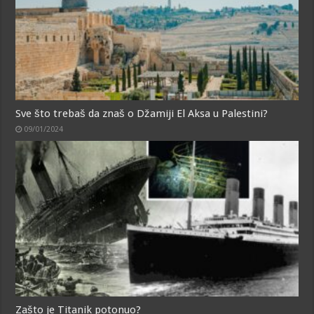
Sve što trebaš da znaš o Džamiji El Aksa u Palestini?
09/01/2024
Zašto je Titanik potonuo?