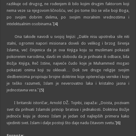
razlikuje od drugog, ne rođenjem ili bilo kojim drugim faktorom koji
nema veze sa njegovom ličnošću, već po tome što se više boji Boga,
po svojim dobrim delima, po svojim moralnim vrednostima i
intelektualnim osobinama.ˮ
[4]
Ona takođe navodi u svojoj knjizi: „Dakle nisu upotreba sile niti
stalni, ogromni napori misionara doveli do velikog i brzog širenja
Islama, već činjenica da je ova Knjiga koju su muslimani pokazali
pokorenim narodima, davši im slobodu da je prihvate ili odbace, bila
Božja Knjiga, Reč Istine, najveće čudo koje je Muhammed mogao
pokazati onima koji su oklevali… Dok sve druge religije svojim
sledbenicima propisuju brojne doktrine koje opterećuju vernike i koje
je teško razumeti, Islam je neverovatno laka i kristalno jasna i
jednostavna vera.ˮ
[5]
I britanski istoričar, Arnold DŽ. Tojnbi, zapaža: „Doista, pozivam
svet da prihvati Islamski princip bratsva i jednakosti. Doktrina Božje
jednoće koju je doneo Islam je jedan od najlepših primera kako
ujediniti svet. Islam i dalje postoji što daje nadu čitavom svetu.ˮ
[6]
Fusnote: