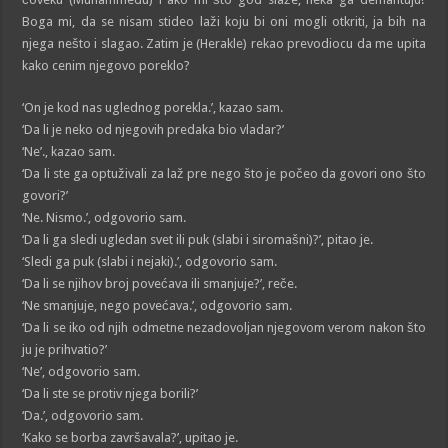
Boga mi, da se nisam stideo laži koju bi oni mogli otkriti, ja bih na
njega nešto i slagao. Zatim je (Herakle) rekao prevodiocu da me upita
kako cenim njegovo poreklo?
‘On je kod nas uglednog porekla.’, kazao sam.
‘Da li je neko od njegovih predaka bio vladar?’
‘Ne’., kazao sam.
‘Da li ste ga optuživali za laž pre nego što je počeo da govori ono što
govori?’
‘Ne. Nismo.’, odgovorio sam.
‘Da li ga sledi ugledan svet ili puk (slabi i siromašni)?’, pitao je.
‘Sledi ga puk (slabi i nejaki).’, odgovorio sam.
‘Da li se njihov broj povećava ili smanjuje?’, reče.
‘Ne smanjuje, nego povećava.’, odgovorio sam.
‘Da li se iko od njih odmetne nezadovoljan njegovom verom nakon što
ju je prihvatio?’
‘Ne’, odgovorio sam.
‘Da li ste se protiv njega borili?’
‘Da.’, odgovorio sam.
‘Kako se borba završavala?’, upitao je.