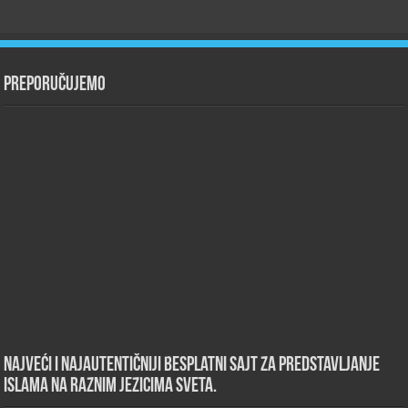
Preporučujemo
Najveći i najautentičniji besplatni sajt za predstavljanje
islama na raznim jezicima sveta.