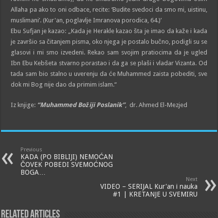
Allaha pa ako to oni odbace, recite: ‘Budite svedoci da smo mi, uistinu,
muslimani’. (Kur'an, poglavlje Imranova porodica, 64.)’
Ebu Sufjan je kazao: „Kada je Herakle kazao šta je imao da kaže i kada
je završio sa čitanjem pisma, oko njega je postalo bučno, podigli su se
glasovi i mi smo izvedeni. Rekao sam svojim pratiocima da je ugled
Ibn Ebu Kebšeta stvarno porastao i da ga se plaši i vladar Vizanta. Od
tada sam bio stalno u uverenju da će Muhammed zaista pobediti, sve
dok mi Bog nije dao da primim islam.“
Iz knjige:
“Muhammed Božiji Poslanik”
, dr. Ahmed El-Mezjed
Previous
KADA (PO BIBLIJI) NEMOĆAN
ČOVEK POBEDI SVEMOĆNOG
BOGA…
Next
VIDEO – SERIJAL Kur'an i nauka
#1 | KRETANJE U SVEMIRU
Related Articles