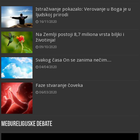
Istraživanje pokazalo: Verovanje u Boga je u
ljudskoj prirodi
16/11/2020
Na Zemlji postoji 8,7 miliona vrsta biljki i
životinja!
09/10/2020
Svakog časa On se zanima nečim…
04/04/2020
Faze stvaranje čoveka
06/03/2020
Međureligijske debate
Video
Player