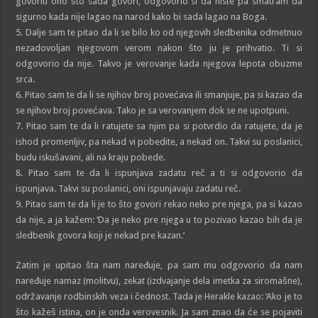
govoriti ono što sada govori, odgovorio si da niste pa smatram da
sigurno kada nije lagao na narod kako bi sada lagao na Boga.
5. Dalje sam te pitao da li se bilo ko od njegovih sledbenika odmetnuo
nezadovoljan njegovom verom nakon što ju je prihvatio. Ti si
odgovorio da nije. Takvo je verovanje kada njegova lepota obuzme
srca.
6. Pitao sam te da li se njihov broj povećava ili smanjuje, pa si kazao da
se njihov broj povećava. Tako je sa verovanjem dok se ne upotpuni.
7. Pitao sam te da li ratujete sa njim pa si potvrdio da ratujete, da je
ishod promenljiv, pa nekad vi pobedite, a nekad on. Takvi su poslanici,
budu iskušavani, ali na kraju pobede.
8. Pitao sam te da li ispunjava zadatu reč a ti si odgovorio da
ispunjava. Takvi su poslanici, oni ispunjavaju zadatu reč.
9. Pitao sam te da li je to što govori rekao neko pre njega, pa si kazao
da nije, a ja kažem: ‘Da je neko pre njega u to pozivao kazao bih da je
sledbenik govora koji je nekad pre kazan.’
Zatim je upitao šta nam naređuje, pa sam mu odgovorio da nam
naređuje namaz (molitvu), zekat (izdvajanje dela imetka za siromašne),
održavanje rodbinskih veza i čednost. Tada je Herakle kazao: ‘Ako je to
što kažeš istina, on je onda verovesnik. Ja sam znao da će se pojaviti