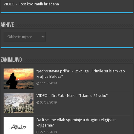
VIDEO – Post kod ranih hrišćana
Arhive
Arhive
Zanimljivo
“Jednostavna priča” – Iz knjige „Primile su islam kao
kraljica Belkisa“
11/08/2018
VIDEO – Dr. Zakir Naik – “Islam u 21.veku”
03/08/2019
Da li se ime Allah spominje u drugim religijskim
knjigama?
22/08/2018