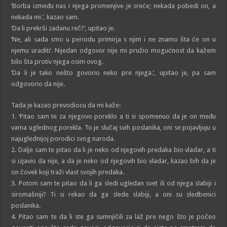
‘Borba između nas i njega promenjive je sreće; nekada pobedi on, a
nekada mi.’, kazao sam.
‘Da li prekrši zadanu reč?’, upitao je.
‘Ne, ali sada smo u periodu primirja s njim i ne znamo šta će on u
njemu uraditi’. Nijedan odgovor nije mi pružio mogućnost da kažem
bilo šta protiv njega osim ovog.
‘Da li je tako nešto govorio neko pre njega.’, upitao je, pa sam
odgovorio da nije.
Tada je kazao prevodiocu da mi kaže:
1. ‘Pitao sam te za njegovo poreklo a ti si spomenuo da je on među
vama uglednog porekla. To je slučaj svih poslanika, oni se pojavljuju u
najuglednijoj porodici svog naroda.
2. Dalje sam te pitao da li je neko od njegovih predaka bio vladar, a ti
si izjavio da nije, a da je neko od njegovih bio vladar, kazao bih da je
on čovek koji traži vlast svojih predaka.
3. Potom sam te pitao da li ga sledi ugledan svet ili od njega slabiji i
siromašniji? Ti si rekao da ga slede slabiji, a oni su sledbenici
poslanika.
4. Pitao sam te da li ste ga sumnjičili za laž pre nego što je počeo