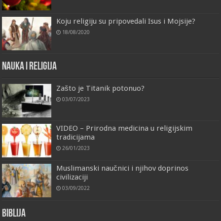
Koju religiju su pripovedali Isus i Mojsije?
18/08/2020
Nauka i religija
Zašto je Titanik potonuo?
03/07/2023
VIDEO – Prirodna medicina u religijskim
tradicijama
26/01/2023
Muslimanski naučnici i njihov doprinos
civilizaciji
03/09/2022
Biblija