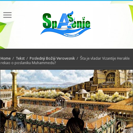
Home
/
Tekst
/
Poslednji Božiji Verovesnik
/
Šta je vladar Vizantije Herakle
rekao o poslaniku Muhammedu?