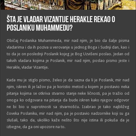
Šta je vladar Vizantije Herakle rekao o
poslaniku Muhammedu?
Običaj Poslanika Muhammeda, mir nad njim, je bio da šalje pisma
vladarima i da ih poziva u verovanje u jednog Boga i Sudnji dan, kao i
to da je on poslednji Poslanik kojeg je Bog Uzvišeni poslao. Jedan od
takvih vladara kojima je Poslanik, mir nad njim, poslao pismo jeste i
Herakle, vladar Vizantije.
Kada mu je stiglo pismo, želeo je da sazna da li je Poslanik, mir nad
njim, iskren ili je lažov pa je koristio metod u kojem je postavio neka
pitanja kojima se otkriva stvarno stanje neke ličnosti, pa je tražio od
onoga ko odgovara na pitanja da bude iskren kako njegov odgovor
ne bi bio u suprotnosti sa stvarnošću. Izabrao je tako najbližeg
čoveka Poslaniku, mir nad njim, pa je postavio nadzornike koji su ga
slušali, tako da, ukoliko kaže nešto što nije istina ili pokuša da je
izbegne, da ga oni upozore na to.