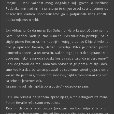
Imajući u vidu važnost ovog događaja koji govori o istinitosti
Poslanika, mir nad njim, i priznanju te činjenice od strane jednog od
hrišćanskih vladara, spomenućemo ga u potpunosti zbog koristi i
pouka koje nosi u sebi.
Ibn Abbas, priča da mu je Ebu Sufjan b. Harb kazao: „Otišao sam u
Šam u periodu kada je između mene i Poslanika bilo primirje , pa je
stiglo pismo Poslanika, mir nad njim, kojeg je doneo Dihje el-Kelbi, a
bilo je upućeno Heraklu, vladaru Vizantije. Dihje je predao pismo
namesniku Busre , a on Heraklu. Nakon toga je Herakle upitao: ‘Da li
ovde ima neko iz naroda čoveka koji za sebe tvrdi da je verovesnik?’
Pa su odgovorili da ima. ‘Tada sam pozvan sa grupom Kurejšija i došli
smo kod Herakla, pa su nas postavili da sednemo ispred njega, a on je
kazao: ‘Ko je od vas, po krvnom srodstvu, najbliži tom čoveku koji tvrdi
za sebe da je verovesnik?’
‘Ja sam mu od njih najbliži po srodstvu’ – odgovorio sam.
Pa su me primakli da sednem ispred njega, a moje drugove iza mene.
Potom Herakle reče svom prevodiocu:
‘Reci im da ću ja pitati ovoga (ukazujući na Ebu Sufjana) o onom
čoveku (Muhammedu) i ako mi što god slaže, neka ga demantuju!’