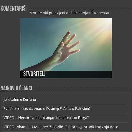
Komentariši
Morate biti
prijavljeni
da biste objavili komentar.
Stvoritelj
Najnoviji članci
Jerusalim u Kur'anu
Sve što trebaš da znaš o Džamiji El Aksa u Palestini?
VIDEO – Neispravnost pitanja: “Ko je stvorio Boga”
VIDEO- Akademik Muamer Zukorlić-O moralu,porodici,odgoju dece