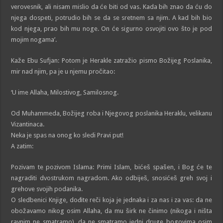
verovesnik, ali nisam mislio da će biti od vas. Kada bih znao da ću do
njega dospeti, potrudio bih se da se sretnem sa njim. A kad bih bio
kod njega, prao bih mu noge. On će sigurno osvojiti ovo što je pod
mojim nogama’.
Kaže Ebu Sufjan: Potom je Herakle zatražio pismo Božijeg Poslanika,
mir nad njim, pa je u njemu pročitao:
‘U ime Allaha, Milostivog, Samilosnog.
Od Muhammeda, Božijeg roba i Njegovog poslanika Heraklu, velikanu
Vizantinaca.
Neka je spas na onog ko sledi Pravi put!
A zatim:
Pozivam te pozivom Islama: Primi Islam, bićeš spašen, i Bog će te
nagraditi dvostrukom nagradom. Ako odbiješ, snosićeš greh svoj i
grehove svojih podanika.
O sledbenici Knjige, dođite reči koja je jednaka i za nas i za vas: da ne
obožavamo nikog osim Allaha, da mu širk ne činimo (nikoga i ništa
ravnim ne smatramo), da ne smatramo jedni druge bogovima osim