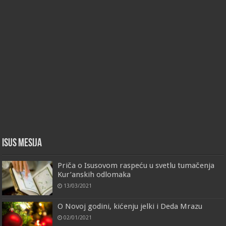
Isus Mesija
Priča o Isusovom raspeću u svetlu tumačenja
Kur’anskih odlomaka
13/03/2021
O Novoj godini, kićenju jelki i Deda Mrazu
02/01/2021