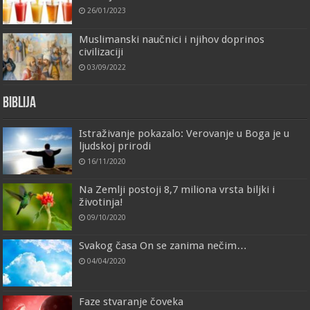
26/01/2023
Muslimanski naučnici i njihov doprinos
civilizaciji
03/09/2022
Biblija
Istraživanje pokazalo: Verovanje u Boga je u
ljudskoj prirodi
16/11/2020
Na Zemlji postoji 8,7 miliona vrsta biljki i
životinja!
09/10/2020
Svakog časa On se zanima nečim…
04/04/2020
Faze stvaranje čoveka