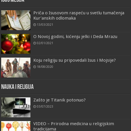
Isus Mesija
Priča o Isusovom raspeću u svetlu tumačenja
Kur’anskih odlomaka
13/03/2021
O Novoj godini, kićenju jelki i Deda Mrazu
02/01/2021
Koju religiju su pripovedali Isus i Mojsije?
18/08/2020
Nauka i religija
Zašto je Titanik potonuo?
03/07/2023
VIDEO – Prirodna medicina u religijskim
tradicijama