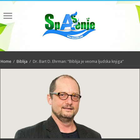
Home
/
Biblija
/
Dr. Bart D. Ehrman: “Biblija je veoma ljudska knjiga”