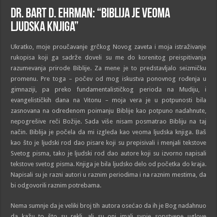
Dr. Bart D. Ehrman: “Biblija je veoma
ljudska knjiga”
Ukratko, moje proučavanje grčkog Novog zaveta i moja istraživanje
rukopisa koji ga sadrže doveli su me do korenitog preispitivanja
razumevanja prirode Biblije. Za mene je to predstavljalo seizmičku
promenu. Pre toga – počev od mog iskustva ponovnog rođenja u
gimnaziji, pa preko fundamentalističkog perioda na Mudiju, i
evangelističkih dana na Vitonu – moja vera je u potpunosti bila
zasnovana na odredenom poimanju Biblije kao potpuno nadahnute,
nepogrešive reči Božije. Sada više nisam posmatrao Bibliju na taj
način. Biblija je počela da mi izgleda kao veoma ljudska knjiga. Baš
kao što je ljudski rod dao pisare koji su prepisivali i menjali tekstove
Svetog pisma, tako je ljudski rod dao autore koji su izvorno napisali
tekstove svetog pisma. Knjiga je bila ljudsko delo od početka do kraja.
Napisali su je razni autori u raznim periodima i na raznim mestima, da
bi odgovorili raznim potrebama.
Nema sumnje da je veliki broj tih autora osećao da ih je Bog nadahnuo
da kažu to što su rekli, ali su oni imali svoje sopstvene uglove