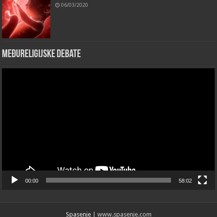
06/03/2020
Međureligijske debate
Video
Player
00:00
58:02
Spasenje
| www.spasenje.com