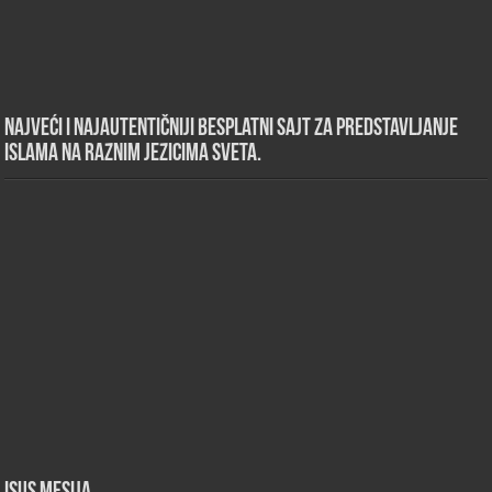
Najveći i najautentičniji besplatni sajt za predstavljanje
islama na raznim jezicima sveta.