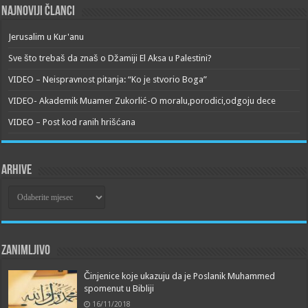
Najnoviji članci
Jerusalim u Kur'anu
Sve što trebaš da znaš o Džamiji El Aksa u Palestini?
VIDEO – Neispravnost pitanja: “Ko je stvorio Boga”
VIDEO- Akademik Muamer Zukorlić-O moralu,porodici,odgoju dece
VIDEO – Post kod ranih hrišćana
Arhive
Arhive
Zanimljivo
Činjenice koje ukazuju da je Poslanik Muhammed
spomenut u Bibliji
16/11/2018