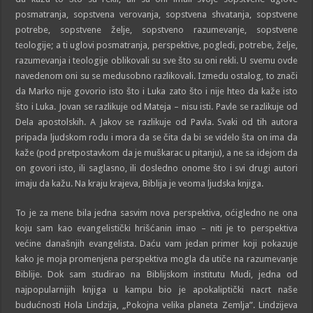
posmatranja, sopstvena verovanja, sopstvena shvatanja, sopstvene
potrebe, sopstvene želje, sopstveno razumevanje, sopstvene
teologije; a ti uglovi posmatranja, perspektive, pogledi, potrebe, želje,
razumevanja i teologije oblikovali su sve što su oni rekli. U svemu ovde
navedenom oni su se medusobno razlikovali. Izmedu ostalog, to znači
da Marko nije govorio isto što i Luka zato što i nije hteo da kaže isto
što i Luka. Jovan se razlikuje od Mateja – nisu isti. Pavle se razlikuje od
Dela apostolskih. A Jakov se razlikuje od Pavla. Svaki od tih autora
pripada ljudskom rodu i mora da se čita da bi se videlo šta on ima da
kaže (pod pretpostavkom da je muškarac u pitanju), a ne sa idejom da
on govori isto, ili saglasno, ili dosledno onome što i svi drugi autori
imaju da kažu. Na kraju krajeva, Biblija je veoma ljudska knjiga.
To je za mene bila jedna sasvim nova perspektiva, oćigledno ne ona
koju sam kao evangelistički hrišćanin imao – niti je to perspektiva
većine današnjih evangelista. Daću vam jedan primer koji pokazuje
kako je moja promenjena perspektiva mogla da utiče na razumevanje
Biblije. Dok sam studirao na Biblijskom institutu Mudi, jedna od
najpopularnijih knjiga u kampu bio je apokaliptički nacrt naše
budućnosti Hola Lindzija, „Pokojna velika planeta Zemlja”. Lindzijeva