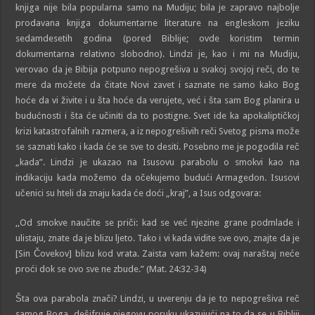
knjiga nije bila popularna samo na Mudiju; bila je zapravo najbolje
prodavana knjiga dokumentarne literature na engleskom jeziku
sedamdesetih godina (pored Biblije; ovde koristim termin
dokumentarna relativno slobodno). Lindzi je, kao i mi na Mudiju,
verovao da je Bibija potpuno nepogrešiva u svakoj svojoj reči, do te
mere da možete da čitate Novi zavet i saznate ne samo kako Bog
hoće da vi živite i u šta hoće da verujete, već i šta sam Bog planira u
budućnosti i šta će učiniti da to postigne. Svet ide ka apokaliptičkoj
krizi katastrofalnih razmera, a iz nepogrešivih reči Svetog pisma može
se saznati kako i kada će se sve to desiti. Posebno me je pogodila reč
„kada”. Lindzi je ukazao na Isusovu parabolu o smokvi kao na
indikaciju kada možemo da očekujemo budući Armagedon. Isusovi
učenici su hteli da znaju kada će doći „kraj”, a Isus odgovara:
,,Od smokve naučite se priči: kad se već njezine grane podmlade i
ulistaju, znate da je blizu ljeto. Tako i vi kada vidite sve ovo, znajte da je
[Sin Čovekov] blizu kod vrata. Zaista vam kažem: ovaj naraštaj neće
proći dok se ovo sve ne zbude.” (Mat. 24:32-34)
Šta ova parabola znači? Lindzi, u uverenju da je to nepogrešiva reč
samog Boga, dešifruje njegovu poruku ukazujući na to da se u Bibliji