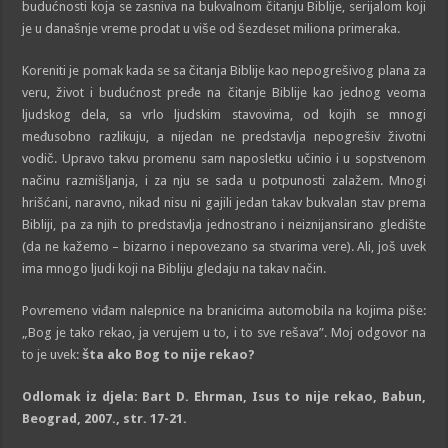
budućnosti koja se zasniva na bukvalnom čitanju Biblije, serijalom koji
je u današnje vreme prodat u više od šezdeset miliona primeraka.
Koreniti je pomak kada se sa čitanja Biblije kao nepogrešivog plana za
veru, život i budućnost pređe na čitanje Biblije kao jednog veoma
ljudskog dela, sa vrlo ljudskim stavovima, od kojih se mnogi
međusobno razlikuju, a nijedan ne predstavlja nepogrešiv životni
vodič. Upravo takvu promenu sam naposletku učinio i u sopstvenom
načinu razmišljanja, i za nju se sada u potpunosti zalažem. Mnogi
hrišćani, naravno, nikad nisu ni gajili jedan takav bukvalan stav prema
Bibliji, pa za njih to predstavlja jednostrano i neiznijansirano gledište
(da ne kažemo – bizarno i nepovezano sa stvarima vere). Ali, još uvek
ima mnogo ljudi koji na Bibliju gledaju na takav način.
Povremeno viđam nalepnice na branicima automobila na kojima piše:
„Bog je tako rekao, ja verujem u to, i to sve rešava”. Moj odgovor na
to je uvek:
šta ako Bog to nije rekao?
Odlomak iz djela: Bart D. Ehrman, Isus to nije rekao, Babun,
Beograd, 2007., str. 17-21.