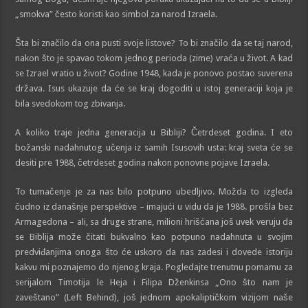
„smokva” često koristi kao simbol za narod Izraela.
Šta bi značilo da ona pusti svoje listove? To bi značilo da se taj narod,
nakon što je spavao tokom jednog perioda (zime) vraća u život. A kad
se Izrael vratio u život? Godine 1948, kada je ponovo postao suverena
država. Isus ukazuje da će se kraj dogoditi u istoj generaciji koja je
bila svedokom tog zbivanja.
A koliko traje jedna generacija u Bibliji? Četrdeset godina. I eto
božanski nadahnutog učenja iz samih Isusovih usta: kraj sveta će se
desiti pre 1988, četrdeset godina nakon ponovne pojave Izraela.
To tumačenje je za nas bilo potpuno ubedljivo. Možda to izgleda
čudno iz današnje perspektive – imajući u vidu da je 1988. prošla bez
Armagedona – ali, sa druge strane, milioni hrišćana još uvek veruju da
se Biblija može čitati bukvalno kao potpuno nadahnuta u svojim
predviđanjima onoga što će uskoro da nas zadesi i dovede istoriju
kakvu mi poznajemo do njenog kraja. Pogledajte trenutnu pomamu za
serijalom Timotija le Heja i Filipa Dženkinsa „Ono što nam je
zaveštano” (Left Behind), još jednom apokaliptičkom vizijom naše