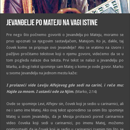
Jevanđelje po Mateju na vagi istine
Pre nego što počnemo govoriti o Jevanđelju po Mateju, moramo se
prvo upoznati sa njegovim sastavljačem, Matejom. Ko je, dakle, taj
čovek kome se pripisuje ovo Jevanđelje? Ako se vratimo na izvore i
pažljivo pročitamo tekstove koji o njemu govore, videćemo da se u
tom pogledu nalaze dva teksta. Prvi tekst se nalazi u Jevanđelju po
Marku, a drugi tekst spominje sam Matej o kome je ovde govor. Marko
u svome Jevanđelju na jednom mestu kaže:
I prolazeći vide Leviju Alfejevog gde sedi na carini, i reče mu:
Hajde za mnom. I ustavši ode za Njim.
(Marko, 2:14)
Ovde se spominje Levi, Alfejev sin, čovek koji je sedio u carinarnici, ali
ne i samo ime Matej. Ako ovaj tekst uporedimo sa onim što spominje
Matej u svom Jevanđelju, da je Mesija prolazeći pored carinarnice
video čoveka koji sedi u carinarnici, po imenu Matej, možemo
pretpostaviti da je čovek koji je sedio u carinarnici (samim tim što se