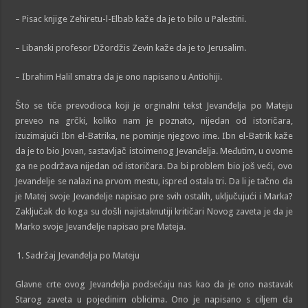
– Pisac knjige Zehiretu-l-Elbab kaže da je to bilo u Palestini.
– Libanski profesor Džordžis Zevin kaže da je to Jerusalim.
– Ibrahim Halil smatra da je ono napisano u Antiohiji.
Što se tiče prevodioca koji je orginalni tekst Jevanđelja po Mateju
preveo na grčki, koliko nam je poznato, nijedan od istoričara,
izuzimajući Ibn el-Batrika, ne pominje njegovo ime. Ibn el-Batrik kaže
da je to bio Jovan, sastavljač istoimenog Jevanđelja. Međutim, u ovome
ga ne podržava nijedan od istoričara. Da bi problem bio još veći, ovo
Jevanđelje se nalazi na prvom mestu, ispred ostala tri. Da li je tačno da
je Matej svoje Jevanđelje napisao pre svih ostalih, uključujući i Marka?
Zaključak do koga su došli najistaknutiji kritičari Novog zaveta je da je
Marko svoje Jevanđelje napisao pre Mateja.
Sadržaj Jevanđelja po Mateju
Glavne crte ovog Jevanđelja podsećaju nas kao da je ono nastavak
Starog zaveta u pojedinim oblicima. Ono je napisano s ciljem da