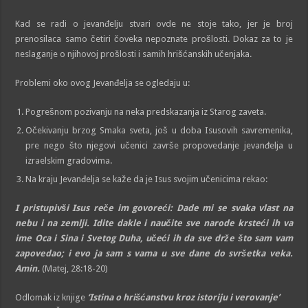
Kad se radi o jevanđelju stvari ovde ne stoje tako, jer je broj
prenosilaca samo četiri čoveka nepoznate prošlosti. Dokaz za to je
neslaganje o njihovoj prošlosti i samih hrišćanskih učenjaka.
Problemi oko ovog Jevanđelja se ogledaju u:
Pogrešnom pozivanju na neka predskazanja iz Starog zaveta.
Očekivanju brzog Smaka sveta, još u doba Isusovih savremenika,
pre nego što njegovi učenici završe propovedanje jevanđelja u
izraelskim gradovima.
Na kraju Jevanđelja se kaže da je Isus svojim učenicima rekao:
I pristupivši Isus reče im govoreći: Dade mi se svaka vlast na
nebu i na zemlji. Idite dakle i naučite sve narode krsteći ih va
ime Oca i Sina i Svetog Duha, učeći ih da sve drže što sam vam
zapovedao; i evo ja sam s vama u sve dane do svršetka veka.
Amin.
(Matej, 28:18-20)
Odlomak iz knjige
‘Istina o hrišćanstvu kroz istoriju i verovanje’