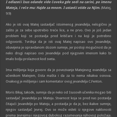
I odlazeći Isus odande vide čoveka gde sedi na carini, po imenu
Mateja, i reče mu: Hajde za mnom. I ustavši otide za Njim.
(Matej,
9:9)
Ako je isti ovaj Matej sastavljač istoimenog jevanđelja, nelogično je
zašto je za sebe upotrebio treće lice, a ne prvo. Ovo je još jedan
problem koji se postavlja pred kritičare i na koji je potrebno
odgovoriti. Tvrdnja da je isti ovaj Matej napisao ovo Jevanđelje,
obavijena je opravdanom dozom sumnje, jer postoji mogućnost da je
neko drugi napisao ovo Jevanđelje pod njegovim imenom kako bi
imalo bolju prolaznost kod sveta.
Ima mišljenja koja govore da je povezivanje Matejevog evanđelja sa
učenikom Matejem, čista mašta i da za to nema nikakva osnova.
Ovakvog je mišljenja i sam komentator ovog jevanđelja C.Fenton.
Moris Bikaj, takođe, sumnja da je neko od Isusovih učenika mogao biti
sastavljač Jevanđelja po Mateju. Stvarnost koja se pred nas postavlja
čitajući Jevanđelje po Mateju, a postavlja je da je, bez ikakve sumnje,
njegov sastavljač Jevrej. Ovo se može videti iz njegove naklonosti
prema Jevrejima i njegovog dubokog razumevanja njihovog položaja.