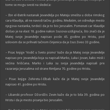
tome se mogu svesti na sledeća:
– Ibn el-Batrik nastanak Jevanđelja po Mateju smešta u doba rimskog
cara Klaudija, ali ne navodi tačnu godinu. Međutim, on određuje mesto
njegova nastanka, tvrdeći da je to bio Jerusalim. Pomenuti car Klaudije
došao je na vlast 18. godine nakon Isusova uzdignuća, što znači da je
Matej svoje Jevanđelje napisao posle 45. godine po Hristu, pod
uslovom da se prihvati tačnom činjenica da je Isus živeo 33 godine.
– Pisac knjige ‘Vodič u Sveto pismo’ kaže da je Matej svoje Jevanđelje
napisao pre Jevanđelja koja su napisali Marko, Luka i Jovan, kako misli i
većina hrišćana. Marko i Luka su svoja jevanđelja napisali pre
razaranja Jerusalima od strane Rimljana 70. godine po Hristu.
– Pisac knjige Zehiretu-l-Elbab kaže da je Matej svoje Jevanđelje
napisao 41. godine po Hristu.
– Libanski profesor Džordžis Zevin kaže da je to bila 39. godina po
Hristu i da je mesto pisanja bio Jerusalim.