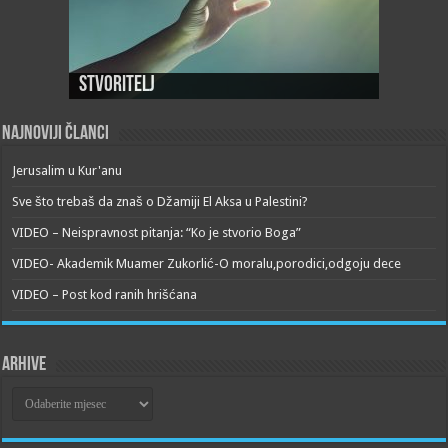
Stvoritelj
Najnoviji članci
Jerusalim u Kur'anu
Sve što trebaš da znaš o Džamiji El Aksa u Palestini?
VIDEO – Neispravnost pitanja: “Ko je stvorio Boga”
VIDEO- Akademik Muamer Zukorlić-O moralu,porodici,odgoju dece
VIDEO – Post kod ranih hrišćana
Arhive
Arhive