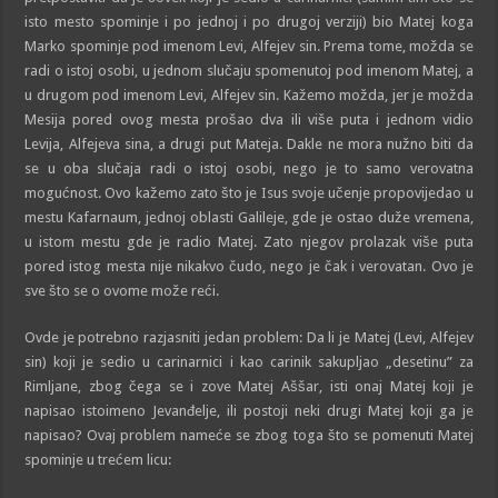
isto mesto spominje i po jednoj i po drugoj verziji) bio Matej koga
Marko spominje pod imenom Levi, Alfejev sin. Prema tome, možda se
radi o istoj osobi, u jednom slučaju spomenutoj pod imenom Matej, a
u drugom pod imenom Levi, Alfejev sin. Kažemo možda, jer je možda
Mesija pored ovog mesta prošao dva ili više puta i jednom vidio
Levija, Alfejeva sina, a drugi put Mateja. Dakle ne mora nužno biti da
se u oba slučaja radi o istoj osobi, nego je to samo verovatna
mogućnost. Ovo kažemo zato što je Isus svoje učenje propovijedao u
mestu Kafarnaum, jednoj oblasti Galileje, gde je ostao duže vremena,
u istom mestu gde je radio Matej. Zato njegov prolazak više puta
pored istog mesta nije nikakvo čudo, nego je čak i verovatan. Ovo je
sve što se o ovome može reći.
Ovde je potrebno razjasniti jedan problem: Da li je Matej (Levi, Alfejev
sin) koji je sedio u carinarnici i kao carinik sakupljao „desetinu” za
Rimljane, zbog čega se i zove Matej Aššar, isti onaj Matej koji je
napisao istoimeno Jevanđelje, ili postoji neki drugi Matej koji ga je
napisao? Ovaj problem nameće se zbog toga što se pomenuti Matej
spominje u trećem licu: