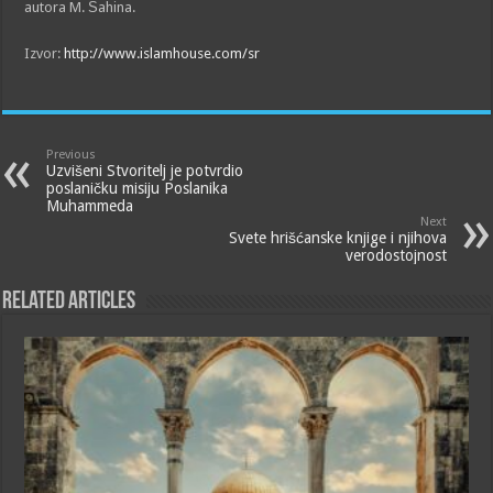
autora M. Šahina.
Izvor:
http://www.islamhouse.com/sr
Previous
Uzvišeni Stvoritelj je potvrdio
poslaničku misiju Poslanika
Muhammeda
Next
Svete hrišćanske knjige i njihova
verodostojnost
Related Articles