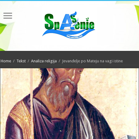
Home
/
Tekst
/
Analiza religija
/
Jevanđelje po Mateju na vagi istine