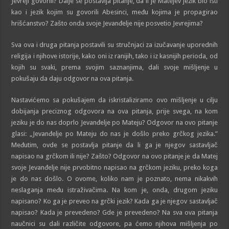
Jevreji govorili? Dalje se postavlja pitanje, da li je Matejev jezik bio isti
kao i jezik kojim su govorili Abesinci, među kojima je propagirao
hrišćanstvo? Zašto onda svoje Jevanđelje nije posvetio Jevrejima?
Sva ova i druga pitanja postavili su stručnjaci za izučavanje uporednih
religija i njihove istorije, kako oni iz ranijih, tako i iz kasnijih perioda, od
kojih su svaki, prema svojim saznanjima, dali svoje mišljenje u
pokušaju da daju odgovor na ova pitanja.
Nastavićemo sa pokušajem da iskristaliziramo ovo mišljenje u cilju
dobijanja preciznog odgovora na ova pitanja, prije svega, na kom
jeziku je do nas doprlo Jevanđelje po Mateju? Odgovor na ovo pitanje
glasi: „Jevanđelje po Mateju do nas je došlo preko grčkog jezika.”
Međutim, ovde se postavlja pitanje da li ga je njegov sastavljač
napisao na grčkom ili nije? Zašto? Odgovor na ovo pitanje je da Matej
svoje Jevanđelje nije prvobitno napisao na grčkom jeziku, preko koga
je do nas došlo. O ovome, koliko nam je poznato, nema nikakvih
neslaganja među istraživačima. Na kom je, onda, drugom jeziku
napisano? Ko ga je preveo na grčki jezik? Kada ga je njegov sastavljač
napisao? Kada je prevedeno? Gde je prevedeno? Na sva ova pitanja
naučnici su dali različite odgovore, pa ćemo njihova mišljenja po