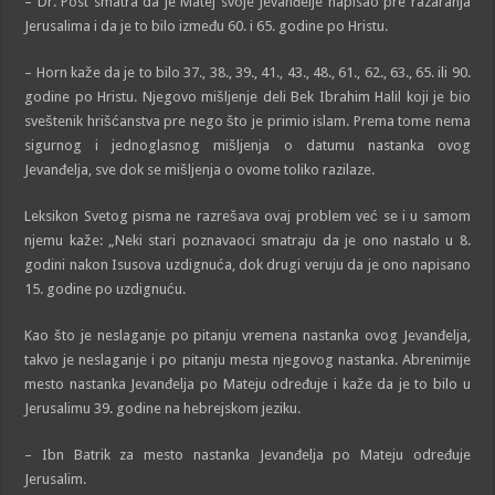
– Dr. Post smatra da je Matej svoje Jevanđelje napisao pre razaranja
Jerusalima i da je to bilo između 60. i 65. godine po Hristu.
– Horn kaže da je to bilo 37., 38., 39., 41., 43., 48., 61., 62., 63., 65. ili 90.
godine po Hristu. Njegovo mišljenje deli Bek Ibrahim Halil koji je bio
sveštenik hrišćanstva pre nego što je primio islam. Prema tome nema
sigurnog i jednoglasnog mišljenja o datumu nastanka ovog
Jevanđelja, sve dok se mišljenja o ovome toliko razilaze.
Leksikon Svetog pisma ne razrešava ovaj problem već se i u samom
njemu kaže: „Neki stari poznavaoci smatraju da je ono nastalo u 8.
godini nakon Isusova uzdignuća, dok drugi veruju da je ono napisano
15. godine po uzdignuću.
Kao što je neslaganje po pitanju vremena nastanka ovog Jevanđelja,
takvo je neslaganje i po pitanju mesta njegovog nastanka. Abrenimije
mesto nastanka Jevanđelja po Mateju određuje i kaže da je to bilo u
Jerusalimu 39. godine na hebrejskom jeziku.
– Ibn Batrik za mesto nastanka Jevanđelja po Mateju određuje
Jerusalim.