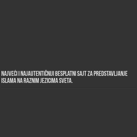
Najveći i najautentičniji besplatni sajt za predstavljanje
islama na raznim jezicima sveta.