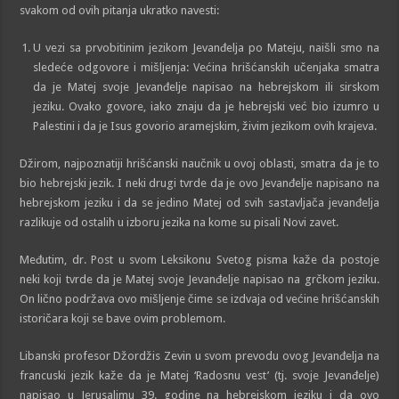
svakom od ovih pitanja ukratko navesti:
U vezi sa prvobitinim jezikom Jevanđelja po Mateju, naišli smo na
sledeće odgovore i mišljenja: Većina hrišćanskih učenjaka smatra
da je Matej svoje Jevanđelje napisao na hebrejskom ili sirskom
jeziku. Ovako govore, iako znaju da je hebrejski već bio izumro u
Palestini i da je Isus govorio aramejskim, živim jezikom ovih krajeva.
Džirom, najpoznatiji hrišćanski naučnik u ovoj oblasti, smatra da je to
bio hebrejski jezik. I neki drugi tvrde da je ovo Jevanđelje napisano na
hebrejskom jeziku i da se jedino Matej od svih sastavljača jevanđelja
razlikuje od ostalih u izboru jezika na kome su pisali Novi zavet.
Međutim, dr. Post u svom Leksikonu Svetog pisma kaže da postoje
neki koji tvrde da je Matej svoje Jevanđelje napisao na grčkom jeziku.
On lično podržava ovo mišljenje čime se izdvaja od većine hrišćanskih
istoričara koji se bave ovim problemom.
Libanski profesor Džordžis Zevin u svom prevodu ovog Jevanđelja na
francuski jezik kaže da je Matej ‘Radosnu vest’ (tj. svoje Jevanđelje)
napisao u Jerusalimu 39. godine na hebrejskom jeziku i da ovo