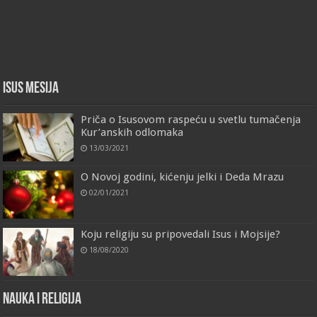
Isus Mesija
Priča o Isusovom raspeću u svetlu tumačenja
Kur’anskih odlomaka
13/03/2021
O Novoj godini, kićenju jelki i Deda Mrazu
02/01/2021
Koju religiju su pripovedali Isus i Mojsije?
18/08/2020
Nauka i religija