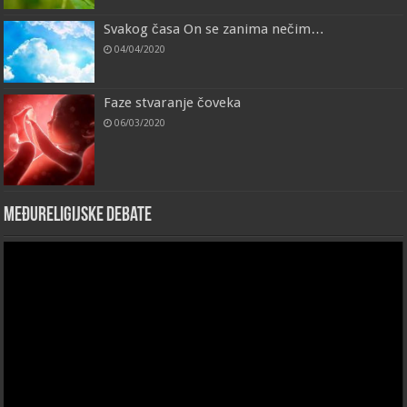
Svakog časa On se zanima nečim…
04/04/2020
Faze stvaranje čoveka
06/03/2020
Međureligijske debate
Video
Player