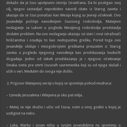
dokaže da je Isus upotpunio istoriju Izraelćana. Da bi postigao svoj
cilj, njegov sastavljač neprekidno navodi citate iz Starog zaveta i
ukazuje da se Isus ponašao kao Mesija kojeg su Jevreji očekivali. Ovo
Jevanđelje počinje navođenjem Isusovog rodoslovlja. Matejevo
neslaganje sa Lukom u pogledu Mesijinog rodoslovlja predstavlja
dodatni problem. Na ovo neslaganje ukazuju svi stari i novi istraživači
hrišćanstva i osuđuju to kao nedopustivu grešku. Pored toga ovo
Jevanđelje obiluje i mnogobrojnim greškama preuzetim iz Starog
zaveta u pogledu njegovog navođenja kao predskazanja budućih
događaja. Jedno od takvih predskazanja je i njegovo očekivanje
Smaka sveta pre smrti Isusovih savremenika koji su od njega slušali i
učili o veri. Međutim do ovoga nije došlo.
Prigovor Matejevoj verziji u kojoj se spominje pohod mudraca:
– Između Jerusalima i Vitlejema je oko pet milja.
– Matej se nije družio i učio od Isusa, osim u onoj godini u kojoj je
uzdignut na nebo.
– Luka, Marko i Jovan ništa u svojim jevanđeljima ne spominju o