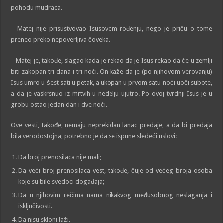
pohodu mudraca.
– Matej nije prisustvovao Isusovom rođenju, nego je priču o tome
preneo preko nepoverljiva čoveka.
– Matej je, takođe, slagao kada je rekao da je Isus rekao da će u zemlji
biti zakopan tri dana i tri noći. On kaže da je (po njihovom verovanju)
Isus umro u šest sati u petak, a ukopan u prvom satu noći uoči subote,
a da je vaskrsnuo iz mrtvih u nedelju ujutro. Po ovoj tvrdnji Isus je u
grobu ostao jedan dan i dve noći.
Ove vesti, takođe, nemaju neprekidan lanac predaje, a da bi predaja
bila verodostojna, potrebno je da se ispune sledeći uslovi:
Da broj prenosilaca nije mali;
Da veći broj prenosilaca vest, takođe, čuje od većeg broja osoba
koje su bile svedoci događaja;
Da u njihovim rečima nama nikakvog međusobnog neslaganja i
isključivosti.
Da nisu skloni laži.