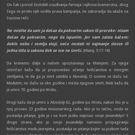
On čak i pored žestokih osuđivanja fariseja i njihova licemerstva, zbog
čega se protiv njih vodila prava kampanja, ne zaboravlja da ukaže na
Isusove reči:
Ne mislite da sam ja došao da pokvarim zakon ili proroke: nisam
došao da pokvarim, nego da ispunim. Jer vam zaista kažem:
dokle nebo i zemlja stoji, neće nestati ni najmanje slovce ili
jedna titla iz zakona dok se sve ne izvrši.
(Matej, 5:17-18)
Da krenemo dalje u našem upoznavanju sa Matejem. Za njega
istoričari kažu da je propovedao učenje hrišćanstva u mnogim
zemljama, te da ga je smrt zatekla u Abesiniji. O ovome se slažu svi.
Međutim, ne slažu se oko godine i mesta njegove smrti. Neki kažu da
je umro 70. godine po Hristu.
Drugi kažu da je umro u Abesiniji 62. godine po Hristu, nakon što je u
njoj proveo 23 godine misionarskog rada. Ako je to tačno, onda se
postavlja pitanje, gde je i na kom jeziku napisao svoje Jevanđelje? S
druge strane, ako je svoje Jevanđelje namenio propagiranju
hrišćanstva među Jevrejima, postavlja se pitanje kojim su jezikom tada