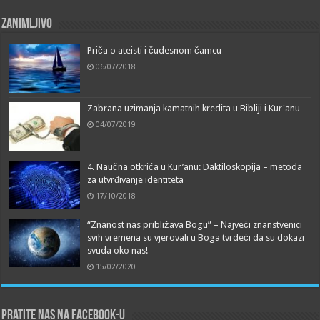
Zanimljivo
Priča o ateisti i čudesnom čamcu
06/07/2018
Zabrana uzimanja kamatnih kredita u Bibliji i Kur'anu
04/07/2019
4. Naučna otkrića u Kur’anu: Daktiloskopija – metoda
za utvrđivanje identiteta
17/10/2018
“Znanost nas približava Bogu” – Najveći znanstvenici
svih vremena su vjerovali u Boga tvrdeći da su dokazi
svuda oko nas!
15/02/2020
Pratite nas na Facebook-u