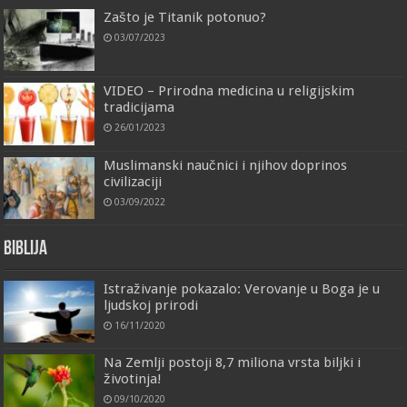
Zašto je Titanik potonuo?
03/07/2023
VIDEO – Prirodna medicina u religijskim
tradicijama
26/01/2023
Muslimanski naučnici i njihov doprinos
civilizaciji
03/09/2022
Biblija
Istraživanje pokazalo: Verovanje u Boga je u
ljudskoj prirodi
16/11/2020
Na Zemlji postoji 8,7 miliona vrsta biljki i
životinja!
09/10/2020