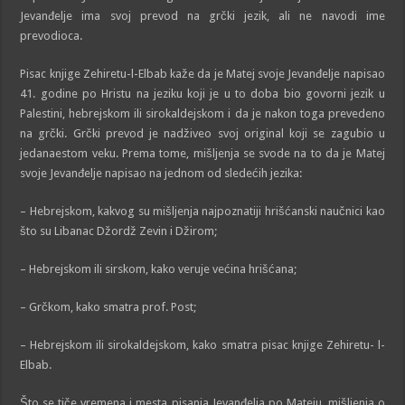
Jevanđelje ima svoj prevod na grčki jezik, ali ne navodi ime
prevodioca.
Pisac knjige Zehiretu-l-Elbab kaže da je Matej svoje Jevanđelje napisao
41. godine po Hristu na jeziku koji je u to doba bio govorni jezik u
Palestini, hebrejskom ili sirokaldejskom i da je nakon toga prevedeno
na grčki. Grčki prevod je nadživeo svoj original koji se zagubio u
jedanaestom veku. Prema tome, mišljenja se svode na to da je Matej
svoje Jevanđelje napisao na jednom od sledećih jezika:
– Hebrejskom, kakvog su mišljenja najpoznatiji hrišćanski naučnici kao
što su Libanac Džordž Zevin i Džirom;
– Hebrejskom ili sirskom, kako veruje većina hrišćana;
– Grčkom, kako smatra prof. Post;
– Hebrejskom ili sirokaldejskom, kako smatra pisac knjige Zehiretu- l-
Elbab.
Što se tiče vremena i mesta pisanja Jevanđelja po Mateju, mišljenja o