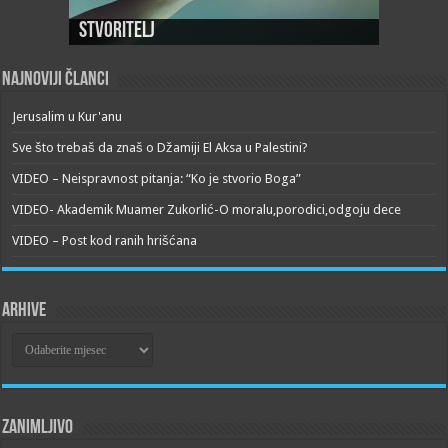
Stvoritelj
Najnoviji članci
Jerusalim u Kur'anu
Sve što trebaš da znaš o Džamiji El Aksa u Palestini?
VIDEO – Neispravnost pitanja: “Ko je stvorio Boga”
VIDEO- Akademik Muamer Zukorlić-O moralu,porodici,odgoju dece
VIDEO – Post kod ranih hrišćana
Arhive
Arhive
Zanimljivo