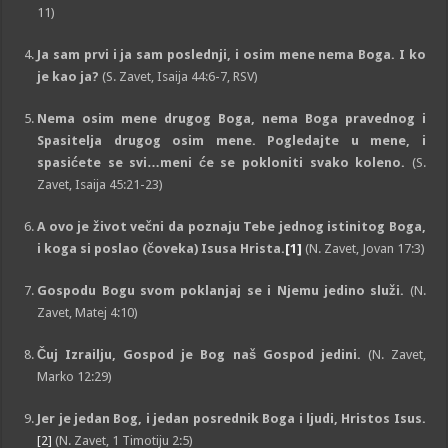
11)
Ja sam prvi i ja sam poslednji, i osim mene nema Boga. I ko
je kao ja?
(S. Zavet, Isaija 44:6-7, RSV)
Nema osim mene drugog Boga, nema Boga pravednog i
Spasitelja drugog osim mene. Pogledajte u mene, i
spasićete se svi…meni će se pokloniti svako koleno.
(S.
Zavet, Isaija 45:21-23)
A ovo je život večni da poznaju Tebe jednog istinitog Boga,
i koga si poslao (čoveka) Isusa Hrista.
[1]
(N. Zavet, Jovan 17:3)
Gospodu Bogu svom poklanjaj se i Njemu jedino služi.
(N.
Zavet, Matej 4:10)
Čuj Izrailju, Gospod je Bog naš Gospod jedini.
(N. Zavet,
Marko 12:29)
Jer je jedan Bog, i jedan posrednik Boga i ljudi, Hristos Isus.
[2]
(N. Zavet, 1 Timotiju 2:5)