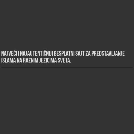
Najveći i najautentičniji besplatni sajt za predstavljanje
islama na raznim jezicima sveta.