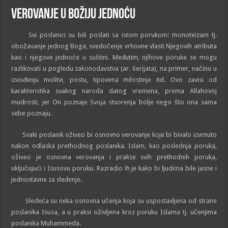
Verovanje u Božiju jednoću
Svi poslanici su bili poslati sa istom porukom: monoteizam tj.
obožavanje jednog Boga, svedočenje vrhovne vlasti Njegovih atributa
kao i njegove jednoće u suštini. Međutim, njihove poruke se mogu
razlikovati u pogledu zakonodavstva (ar. šerijata), na primer, načinu u
izvođenju molitvi, postu, tipovima milostinje itd. Ovo zavisi od
karakteristika svakog naroda datog vremena, prema Allahovoj
mudrosti, jer On poznaje Svoja stvorenja bolje nego što ona sama
sebe poznaju.
Svaki poslanik oživeo bi osnovno verovanje koje bi bivalo izvrnuto
nakon odlaska prethodnog poslanika. Islam, kao poslednja poruka,
oživeo je osnovna verovanja i prakse svih prethodnih poruka,
uključujući i Isusovu poruku. Razradio ih je kako bi ljudima bile jasne i
jednostavne za sleđenje.
Sledeća su neka osnovna učenja koja su uspostavljena od strane
poslanika Isusa, a u praksi oživljena kroz poruku Islama tj. učenjima
poslanika Muhammeda.