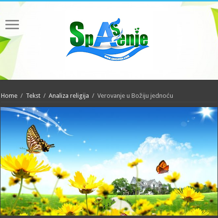
Home
/
Tekst
/
Analiza religija
/
Verovanje u Božiju jednoću