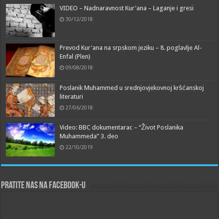
VIDEO – Nadnaravnost Kur'ana – Laganje i gresi
30/12/2018
Prevod Kur'ana na srpskom jeziku – 8. poglavlje Al-
Enfal (Plen)
09/08/2018
Poslanik Muhammed u srednjovjekovnoj kršćanskoj
literaturi
27/06/2018
Video: BBC dokumentarac – “Život Poslanika
Muhammeda” 3. deo
22/10/2019
Pratite nas na Facebook-u