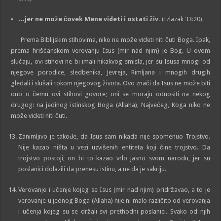
…jer ne može čovek Mene videti i ostati živ.
(Izlazak 33:20)
Prema Biblijskim stihovima, niko ne može videti niti čuti Boga. Ipak,
prema hrišćanskom verovanju Isus (mir nad njim) je Bog. U ovom
slučaju, ovi stihovi ne bi imali nikakvog smisla, jer su Isusa mnogi od
njegove porodice, sledbenika, Jevreja, Rimljana i mnogih drugih
gledali i slušali tokom njegovog života. Ovo znači da Isus ne može biti
ono o čemu ovi stihovi govore; oni se moraju odnositi na nekog
drugog: na jedinog istinskog Boga (Allaha), Najvećeg, Koga niko ne
može videti niti čuti.
Zanimljivo je takođe, da Isus sam nikada nije spomenuo Trojstvo.
Nije kazao ništa u vezi uzvišenih entiteta koji čine trojstvo. Da
trojstvo postoji, on bi to kazao vrlo jasno svom narodu, jer su
poslanici dolazili da prenesu istinu, a ne da je sakriju.
Verovanje i učenje kojeg se Isus (mir nad njim) pridržavao, a to je
verovanje u jednog Boga (Allaha) nije ni malo različito od verovanja
i učenja kojeg su se držali svi prethodni poslanici. Svako od njih