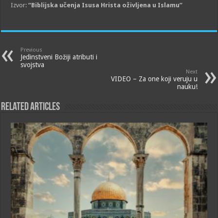
Izvor:
“Biblijska učenja Isusa Hrista oživljena u Islamu”
Previous
Jedinstveni Božiji atributi i
svojstva
Next
VIDEO – Za one koji veruju u
nauku!
Related Articles