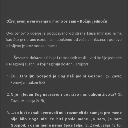
Oživljavanje
verovanja
u
monoteizam
–
Božiju
jednoću
Ovo osnovno učenje je podučavano od strane Isusa (mir nad njim),
kao što je citirano ispod, ali napušteno od većine hrišćana, i ponovo
oživljeno je kroz poruku Islama.
Šesnaest dokaza iz Biblije i racionalnih misli u vezi Božije jednoće
u Njegovoj suštini, a koji negiraju doktrinu Trojstva:
Čuj, Izrailju: Gospod je Bog naš jedini Gospod.
(S. Zavet,
Ponovljeni zakon 6:4)
Nije li Jedan Bog napravio i podržao nas duhom života?
(S.
Zavet, Malahija 2:15),
…da biste znali i verovali mi i razumeli da sam ja; pre mene
nije bilo Boga niti će biti posle mene. Ja sam, ja sam
Gospod, i osim mene nema Spasitelja.
(S. Zavet, Isaija 43:10-