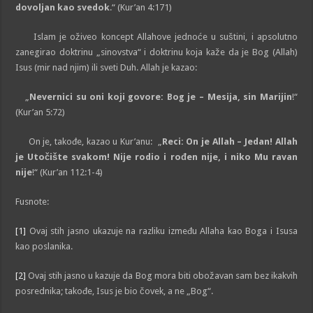
dovoljan kao svedok
.“ (Kur’an 4:171)
Islam je oživeo koncept Allahove jednoće u suštini, i apsolutno
zanegirao doktrinu „sinovstva“ i doktrinu koja kaže da je Bog (Allah)
Isus (mir nad njim) ili sveti Duh. Allah je kazao:
„
Nevernici su oni koji govore: Bog je – Mesija, sin Marijin
!“
(Kur’an 5:72)
On je, takođe, kazao u Kur’anu: „
Reci: On je Allah – Jedan! Allah
je Utočište svakom! Nije rodio i rođen nije, i niko Mu ravan
nije
!“ (Kur’an 112:1-4)
Fusnote:
[1]
Ovaj stih jasno ukazuje na razliku između Allaha kao Boga i Isusa
kao poslanika.
[2]
Ovaj stih jasno u kazuje da Bog mora biti obožavan sam bez ikakvih
posrednika; takođe, Isus je bio čovek, a ne „Bog“.