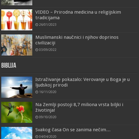
VIDEO – Prirodna medicina u religijskim
tradicijama
26/01/2023
Muslimanski naučnici i njihov doprinos
civilizaciji
03/09/2022
Biblija
Istraživanje pokazalo: Verovanje u Boga je u
ljudskoj prirodi
16/11/2020
Na Zemlji postoji 8,7 miliona vrsta biljki i
životinja!
09/10/2020
Svakog časa On se zanima nečim…
04/04/2020