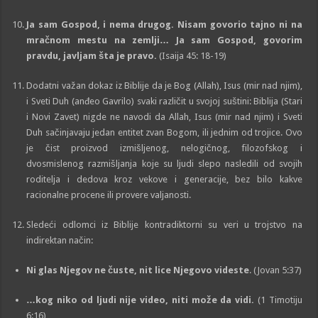
Ja sam Gospod, i nema drugog. Nisam govorio tajno ni na
mračnom mestu na zemlji… Ja sam Gospod, govorim
pravdu, javljam šta je pravo.
(Isaija 45: 18-19)
Dodatni važan dokaz iz Biblije da je Bog (Allah), Isus (mir nad njim),
i Sveti Duh (anđeo Gavrilo) svaki različit u svojoj suštini: Biblija (Stari
i Novi Zavet) nigde ne navodi da Allah, Isus (mir nad njim) i Sveti
Duh sačinjavaju jedan entitet zvan Bogom, ili jednim od trojice. Ovo
je čist proizvod izmišljenog, nelogičnog, filozofskog i
dvosmislenog razmišljanja koje su ljudi slepo nasledili od svojih
roditelja i dedova kroz vekove i generacije, bez bilo kakve
racionalne procene ili provere valjanosti.
Sledeći odlomci iz Biblije kontradiktorni su veri u trojstvo na
indirektan način:
Ni glas Njegov ne čuste, nit lice Njegovo videste
. (Jovan 5:37)
…kog niko od ljudi nije video, niti može da vidi.
(1 Timotiju
6:16)