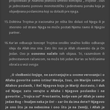
propovedao je Allahovu jednoću umesto koncepta „Trojstva“. Isus
je jednostavno ponovio monoteističku i jedinstvenu poruku koja je
objavljivana poslanicima koji su dolazili pre njega.
Doktrina Trojstva je iracionalna jer ništa što dolazi od Njega ili je
stvoreno od strane Njega ne može postati Njemu ravno ili Njegov
partner.
Kur’an odbacuje koncept Trojstva onoliko snažno koliko odbacuje
ideju da Allah ima sina. Zato što nas je Allah obavestio da je On
Jedan. Ovo je
osnovno načelo
svih objava. Tri, razumskom ili
jednostavnom računicom, ne može biti jedan. Kur’an se hrišćanima
obraća u vezi ovoga:
„
O sledbenici knjige, ne zastranjujte u svome verovanju i o
Allahu govorite samo istinu! Mesija, Isus, sin Marijin samo je
Allahov poslanik, i Reč Njegova koju je Mariji dostavio, i duh
od Njega; zato verujte u Allaha i Njegove poslanike i ne
govorite: „Trojica su!“ Prestanite, bolje vam je! Allah je samo
jedan Bog – hvaljen neka je On! – zar On da ima dete?! Njegovo
je ono što je na nebesima i ono što je na Zemlji, i Allah je