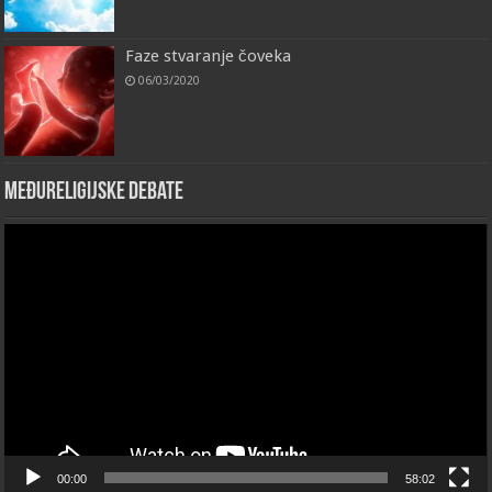
Faze stvaranje čoveka
06/03/2020
Međureligijske debate
Video
Player
00:00
58:02