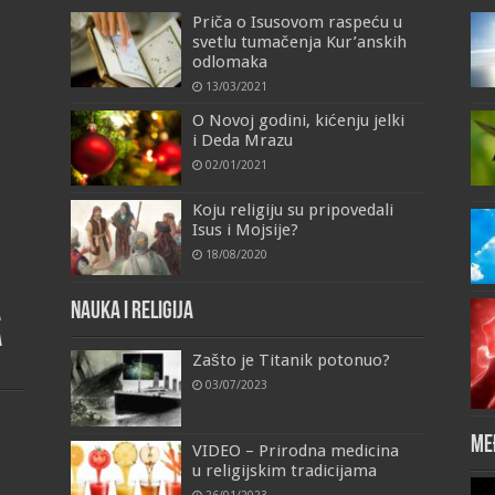
Priča o Isusovom raspeću u
svetlu tumačenja Kur’anskih
odlomaka
13/03/2021
O Novoj godini, kićenju jelki
i Deda Mrazu
02/01/2021
Koju religiju su pripovedali
Isus i Mojsije?
18/08/2020
Nauka i religija
a
a
Zašto je Titanik potonuo?
03/07/2023
Me
VIDEO – Prirodna medicina
u religijskim tradicijama
Vid
26/01/2023