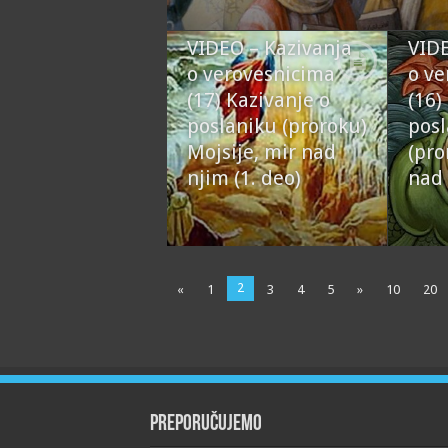
VIDEO – Kazivanja
VIDE
o verovesnicima
o ve
(17) Kazivanje o
(16)
poslaniku (proroku)
posl
Mojsije, mir nad
(pro
njim (1. deo)
nad
2
«
1
3
4
5
»
10
20
Preporučujemo