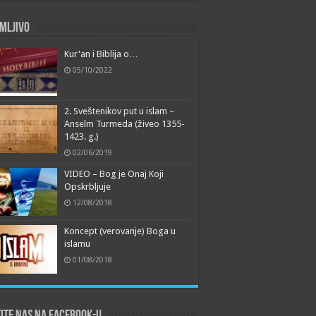
mljivo
Kur'an i Biblija o…
05/10/2022
2. Sveštenikov put u islam –
Anselm Turmeda (živeo 1355-
1423. g.)
02/06/2019
VIDEO – Bog je Onaj Koji
Opskrbljuje
12/08/2018
Koncept (verovanje) Boga u
islamu
01/08/2018
ite nas na Facebook-u