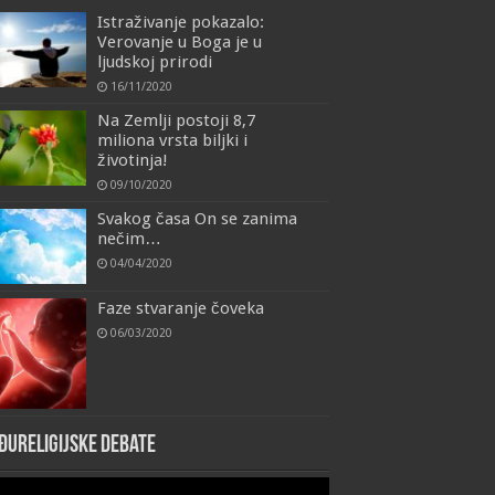
Istraživanje pokazalo:
Verovanje u Boga je u
ljudskoj prirodi
16/11/2020
Na Zemlji postoji 8,7
miliona vrsta biljki i
životinja!
09/10/2020
Svakog časa On se zanima
nečim…
04/04/2020
Faze stvaranje čoveka
06/03/2020
đureligijske debate
eo