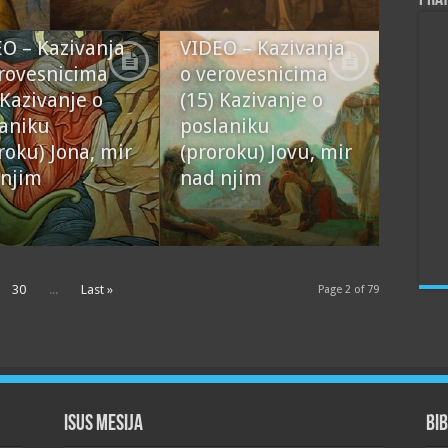
O – Kazivanja
VIDEO – Kazivanja
rovesnicima
o verovesnicima
 Kazivanje o
(15) Kazivanje o
aniku
poslaniku
roku) Jona, mir
(proroku) Jovu, mir
 njim
nad njim
30
...
Last »
Page 2 of 79
Isus Mesija
Bib