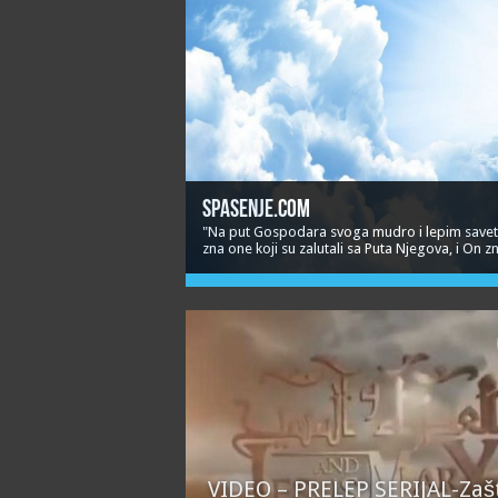
spasenje.com
"Na put Gospodara svoga mudro i lepim savetom
zna one koji su zalutali sa Puta Njegova, i On 
VIDEO – PRELEP SERIJAL-Zaš