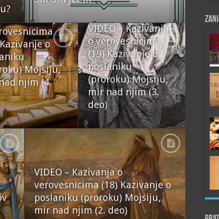
ju?
O – Kazivanja
Zani
VIDEO – Kazivanja
rovesnicima
o verovesnicima
 Kazivanje o
(19) Kazivanje o
aniku
poslaniku
roku) Mojsiju,
(proroku) Mojsiju,
nad njim (4.
mir nad njim (3.
deo)
VIDEO – Kazivanja o
verovesnicima (18) Kazivanje o
ov
poslaniku (proroku) Mojsiju,
mir nad njim (2. deo)
Prat