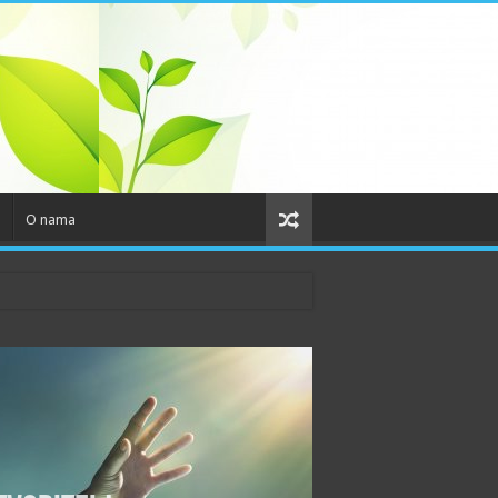
o
O nama