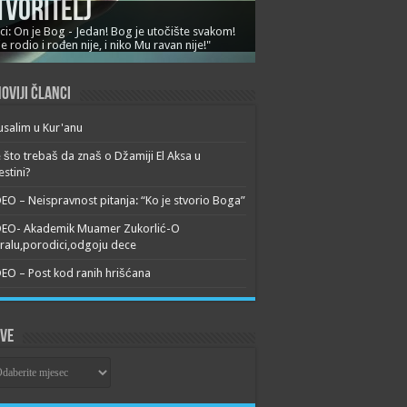
tvoritelj
ci: On je Bog - Jedan! Bog je utočište svakom!
je rodio i rođen nije, i niko Mu ravan nije!"
oviji članci
usalim u Kur'anu
 što trebaš da znaš o Džamiji El Aksa u
estini?
EO – Neispravnost pitanja: “Ko je stvorio Boga”
DEO- Akademik Muamer Zukorlić-O
alu,porodici,odgoju dece
EO – Post kod ranih hrišćana
ive
ive