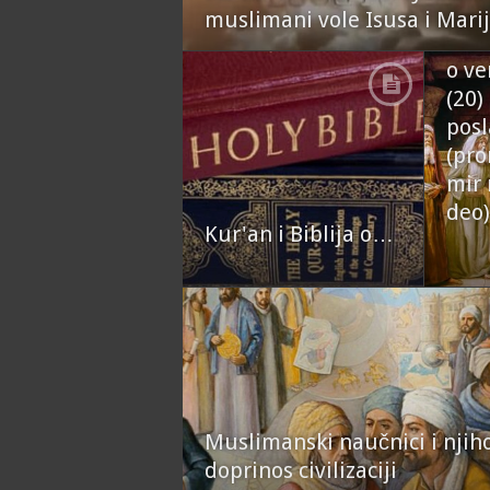
muslimani vole Isusa i Mari
VIDE
o ve
(20)
posl
(pro
mir 
deo)
Kur'an i Biblija o…
Muslimanski naučnici i njih
doprinos civilizaciji