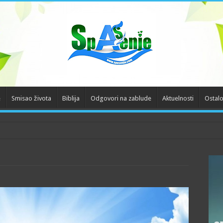
e
Smisao života
Biblija
Odgovori na zablude
Aktuelnosti
Ostal