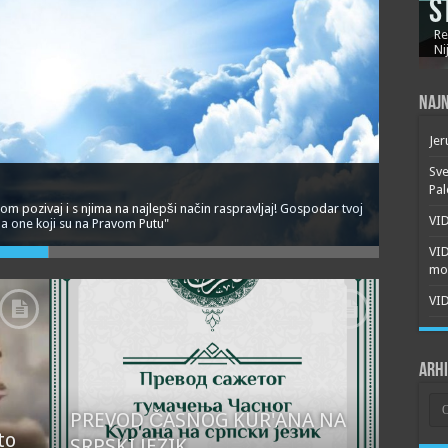
S
Re
Ni
Najn
Jer
Sve
Pal
 pozivaj i s njima na najlepši način raspravljaj! Gospodar tvoj
VID
zna one koji su na Pravom Putu"
VI
mor
VID
Arh
Arh
PREVOD ČASNOG KUR'ANA NA
to
SRPSKI JEZIK