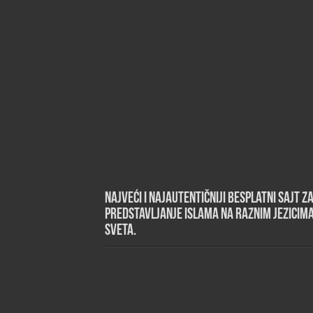
Najveći i najautentičniji besplatni sajt z
predstavljanje islama na raznim jezicim
sveta.