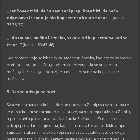
„Zar čovek misli da će sam sebi prepušten biti, da neće
odgovarati? Zar nije bio kap semena koja se ubaci.“
(Kur'an,
75:36-37)
„I da On par, muško i žensko, stvara od kapi semena kad se
izbaci.“
(Kur'an, 53:45-46)
Kap semena koja se izbaci biva u tečnosti čoveka, kao što to spominje
prethodni odlomak. Drugi odlomak određuje da se vrsta pola –
muškog ili ženskog – određuje u ovoj kapi semena koja izlazi iz
muškarca.
5
. Dan se odvaja od noći
Savremena nauka otkrila je da noć obuhvata Zemlju sa svih strana i da
je deo u kojem se formira dan, zapravo, vazduh koji obuhvata Zemlju,
a predstavlja providni omotač sličan koži. Kada se Zemlja kreće,
odvaja providno stanje dana, koje se formira tokom reflektovanja
sunčevih zraka na molekule koje se nalaze u vazduhu, što uzrokuje
nastanak dana. Ovim kruženjem nastaje odvajanje dana od noći, a