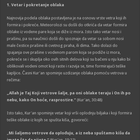
1
. Vetar i pokretanje oblaka
Najnovija podela oblaka postavljena je na osnovu vrste vetra koji ih
formira i pokreće. Meteorolozi su došli do otkrića da vetar formira
oblake iz vodene pare koja se diže iz mora. Isto tako vetar nosi i
prašinu, pa su naučnici došli do spoznaje da vetar sa sobom nosi
male čestice prašine ili cvetnog praha, ili dima. Tako dolazi do
spajanja ove prašine s vodenom parom koja se podiže iz mora,
pokreće se i skuplja oko ovih sitnih delova koji su bačeni u nju kako bi
oblikovali vodeni omot koji raste i razvija se, time formirajući teške
kapljice. Časni Kur'an spominje uzdizanje oblaka pomoću vetrova u
rečima:
„Allah je Taj Koji vetrove šalje, pa oni oblake teraju i On ih po
nebu, kako On hoće, rasprostire.“
(Kur'an, 30:48)
Isto tako, Kur'an spominje vetar koji vrši oplodnju biljaka i koji formira
teške oblake iz kojih se spušta kiša, govoreći:
„
Mi šaljemo vetrove da oplođuju, a iz neba spuštamo kišu da
imate šta da pijete.“
(Kur'an, 15:22)