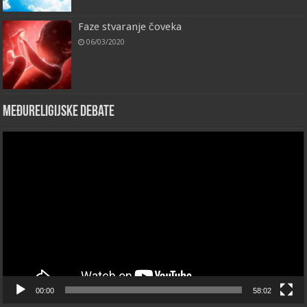
Faze stvaranje čoveka
06/03/2020
Međureligijske debate
Video
Player
00:00
58:02