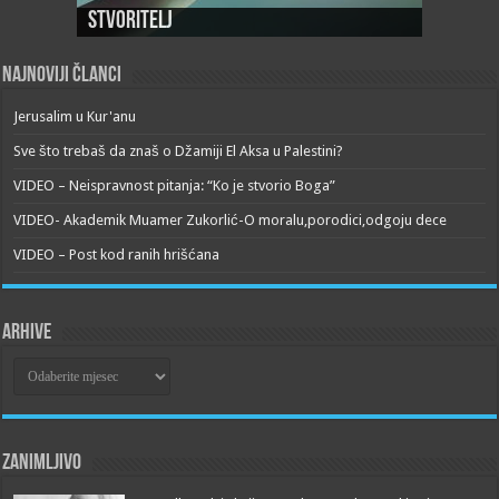
Stvoritelj
Najnoviji članci
Jerusalim u Kur'anu
Sve što trebaš da znaš o Džamiji El Aksa u Palestini?
VIDEO – Neispravnost pitanja: “Ko je stvorio Boga”
VIDEO- Akademik Muamer Zukorlić-O moralu,porodici,odgoju dece
VIDEO – Post kod ranih hrišćana
Arhive
Arhive
Zanimljivo