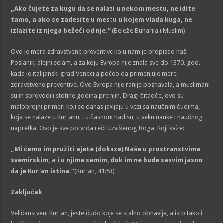
„Ako čujete za kugu da se nalazi u nekom mestu, ne idite
tamo, a ako se zadesite u mestu u kojem vlada kuga, ne
izlazite iz njega bežeći od nje.“
(Beleže Buharija i Muslim)
Ovo je mera zdravstvene preventive koju nam je propisao naš
Poslanik, alejhi selam, a za koju Evropa nije znala sve do 1370. god.
kada je italijanski grad Venecija počeo da primenjuje mere
zdravstvene preventive. Ovo Evropa nije ranije poznavala, a muslimani
su ih sprovodili stotine godina pre njih. Dragi čitaoče, ovo su
malobrojni primeri koji se danas javljaju u vezi sa naučnim čudima,
koja se nalaze u Kur'anu, i u časnom hadisu, u veku nauke i naučnog
napretka. Ovo je sve potvrda reči Uzvišenog Boga, Koji kaže:
„Mi ćemo im pružiti ajete (dokaze) Naše u prostranstvima
svemirskim, a i u njima samim, dok im ne bude sasvim jasno
da je Kur'an istina.“
(Kur'an, 41:53)
Zaključak
Veličanstveni Kur'an, jeste čudo koje se stalno obnavlja, a isto tako i