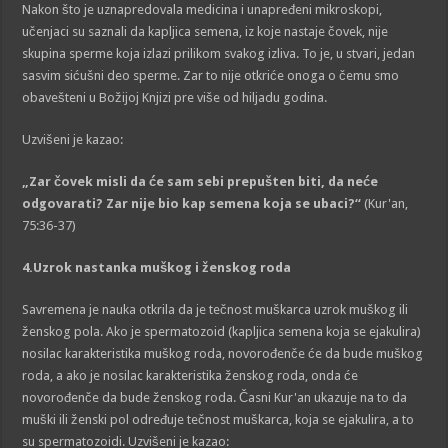
Nakon što je uznapredovala medicina i unapređeni mikroskopi,
učenjaci su saznali da kapljica semena, iz koje nastaje čovek, nije
skupina sperme koja izlazi prilikom svakog izliva. To je, u stvari, jedan
sasvim sićušni deo sperme. Zar to nije otkriće onoga o čemu smo
obavešteni u Božijoj Knjizi pre više od hiljadu godina.
Uzvišeni je kazao:
„Zar čovek misli da će sam sebi prepušten biti, da neće
odgovarati? Zar nije bio kap semena koja se ubaci?“
(Kur'an,
75:36-37)
4.Uzrok nastanka muškog i ženskog roda
Savremena je nauka otkrila da je tečnost muškarca uzrok muškog ili
ženskog pola. Ako je spermatozoid (kapljica semena koja se ejakulira)
nosilac karakteristika muškog roda, novorođenče će da bude muškog
roda, a ako je nosilac karakteristika ženskog roda, onda će
novorođenče da bude ženskog roda. Časni Kur'an ukazuje na to da
muški ili ženski pol određuje tečnost muškarca, koja se ejakulira, a to
su spermatozoidi. Uzvišeni je kazao: