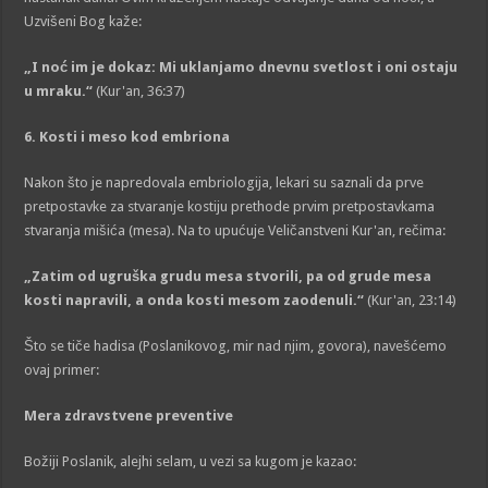
Uzvišeni Bog kaže:
„I noć im je dokaz: Mi uklanjamo dnevnu svetlost i oni ostaju
u mraku.“
(Kur'an, 36:37)
6
. Kosti i meso kod embriona
Nakon što je napredovala embriologija, lekari su saznali da prve
pretpostavke za stvaranje kostiju prethode prvim pretpostavkama
stvaranja mišića (mesa). Na to upućuje Veličanstveni Kur'an, rečima:
„Zatim od ugruška grudu mesa stvorili, pa od grude mesa
kosti napravili, a onda kosti mesom zaodenuli.“
(Kur'an, 23:14)
Što se tiče hadisa (Poslanikovog, mir nad njim, govora), navešćemo
ovaj primer:
Mera zdravstvene preventive
Božiji Poslanik, alejhi selam, u vezi sa kugom je kazao: