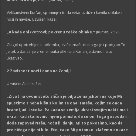
Veličanstveni Kur'an, spominje i to da vetar uzdiže i kovitla oblake i
nosi ih naviše. Uzvišeni kaže:
„A kada oni (vetrovi) pokrenu teške oblake.“
(Kur'an, 7:57)
Glagol upotrebljen u odlomku, jezički znači: nosio ga je i podigao.To
je tek u današnje vreme nauka otkrila, a Kur'an je davno na to
ukazivao.
2.Zavisnost noći i dana na Zemlji
Uzvišeni Allah kaže:
„Život na ovom svetu sličan je bilju zemaljskom na koje Mi
spustimo s neba kišu s kojim se ona izmeša, kojim se onda
hrane ljudi i stoka. Pa kada se zemlja ukrasi svojim nakitima i
okiti i kad stanovnici njeni pomisle, da su oni toga gospodari,
dođe zapoved Naša, noću ili danju, Mi to pokosimo, kao da
pre ničega nije ni bilo. Eto, tako Mi potanko izlažemo dokaze