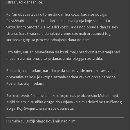
istraživači današnjice.
Kur'an obaveštava i o tome da dan liči kožici kada se odvaja.
Istraživači su otkrili da je dan stanje osvetljenja koje se nalazi u
vazdušnom omotaču, a koje liči kožici, a da noć obavija dan sa svih
strana. Istraživači su u današnje vreme spoznali preciznost tog
kur'anskog opisa procesa odvajanja dana od noći.
Isto tako, Kur'an obaveštava da kosti imaju prednost u stvaranju nad
mesom u embrionu, a to je danas embriologija i potvrdila.
Poslanik, alejhi selam, naredio je da se provode mere zdravstvene
preventive za koju je Evropa saznala sedam vekova posle naredbe
Poslanika, alejhi selam.
Sve ovo svedoči da ove nauke o kojim nas je obavestio Muhammed,
alejhi selam, nisu ništa drugo do Objava koja mu dolazi od Uzvišenog
Boga, Koji Svojim znanjem sve obuhvata.
[1]
Neka su Božiji blagoslov i mir nad njim.