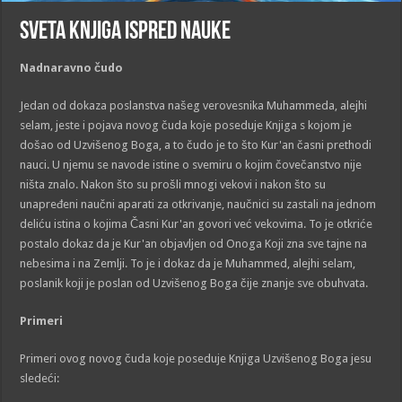
Sveta Knjiga ispred nauke
Nadnaravno čudo
Jedan od dokaza poslanstva našeg verovesnika Muhammeda, alejhi
selam, jeste i pojava novog čuda koje poseduje Knjiga s kojom je
došao od Uzvišenog Boga, a to čudo je to što Kur'an časni prethodi
nauci. U njemu se navode istine o svemiru o kojim čovečanstvo nije
ništa znalo. Nakon što su prošli mnogi vekovi i nakon što su
unapređeni naučni aparati za otkrivanje, naučnici su zastali na jednom
deliću istina o kojima Časni Kur'an govori već vekovima. To je otkriće
postalo dokaz da je Kur'an objavljen od Onoga Koji zna sve tajne na
nebesima i na Zemlji. To je i dokaz da je Muhammed, alejhi selam,
poslanik koji je poslan od Uzvišenog Boga čije znanje sve obuhvata.
Primeri
Primeri ovog novog čuda koje poseduje Knjiga Uzvišenog Boga jesu
sledeći: