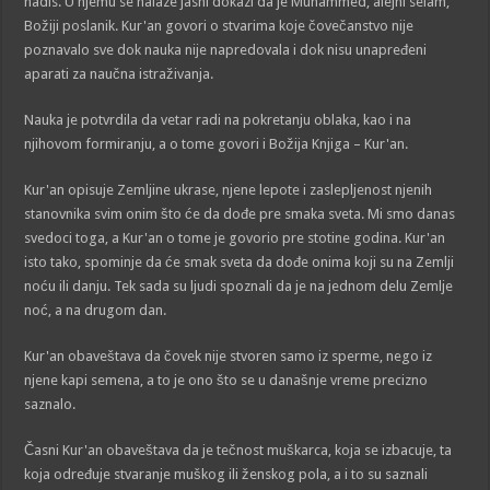
hadis. U njemu se nalaze jasni dokazi da je Muhammed, alejhi selam,
Božiji poslanik. Kur'an govori o stvarima koje čovečanstvo nije
poznavalo sve dok nauka nije napredovala i dok nisu unapređeni
aparati za naučna istraživanja.
Nauka je potvrdila da vetar radi na pokretanju oblaka, kao i na
njihovom formiranju, a o tome govori i Božija Knjiga – Kur'an.
Kur'an opisuje Zemljine ukrase, njene lepote i zaslepljenost njenih
stanovnika svim onim što će da dođe pre smaka sveta. Mi smo danas
svedoci toga, a Kur'an o tome je govorio pre stotine godina. Kur'an
isto tako, spominje da će smak sveta da dođe onima koji su na Zemlji
noću ili danju. Tek sada su ljudi spoznali da je na jednom delu Zemlje
noć, a na drugom dan.
Kur'an obaveštava da čovek nije stvoren samo iz sperme, nego iz
njene kapi semena, a to je ono što se u današnje vreme precizno
saznalo.
Časni Kur'an obaveštava da je tečnost muškarca, koja se izbacuje, ta
koja određuje stvaranje muškog ili ženskog pola, a i to su saznali