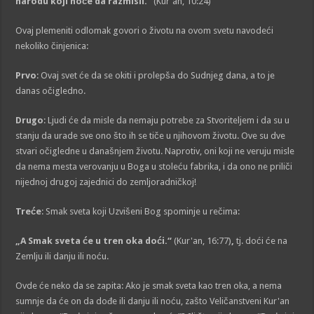
narodu koji hoće da razmisli.“
(Kur'an, 10:24)
Ovaj plemeniti odlomak govori o životu na ovom svetu navodeći
nekoliko činjenica:
Prvo
: Ovaj svet će da se okiti i prolepša do Sudnjeg dana, a to je
danas očigledno.
Drugo
: Ljudi će da misle da nemaju potrebe za Stvoriteljem i da su u
stanju da urade sve ono što ih se tiče u njihovom životu. Ove su dve
stvari očigledne u današnjem životu. Naprotiv, oni koji ne veruju misle
da nema mesta verovanju u Boga u stoleću fabrika, i da ono ne priliči
nijednoj drugoj zajednici do zemljoradničkoj!
Treće
: Smak sveta koji Uzvišeni Bog spominje u rečima:
„A Smak sveta će u tren oka doći.“
(Kur'an, 16:77)
,
tj. doći će na
Zemlju ili danju ili noću.
Ovde će neko da se zapita: Ako je smak sveta kao tren oka, a nema
sumnje da će on da dođe ili danju ili noću, zašto Veličanstveni Kur'an