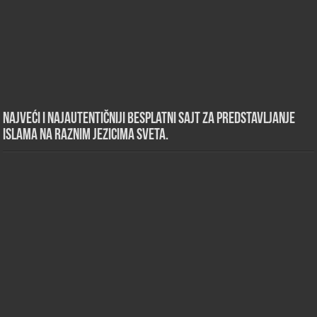
Najveći i najautentičniji besplatni sajt za predstavljanje
islama na raznim jezicima sveta.