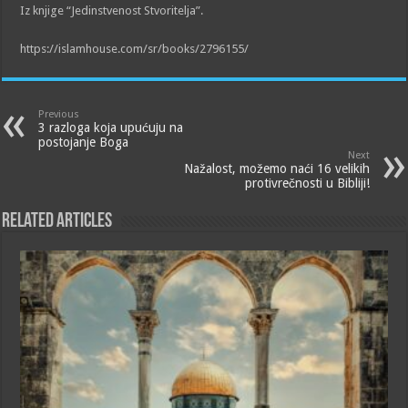
Iz knjige “Jedinstvenost Stvoritelja”.
https://islamhouse.com/sr/books/2796155/
Previous
3 razloga koja upućuju na
postojanje Boga
Next
Nažalost, možemo naći 16 velikih
protivrečnosti u Bibliji!
Related Articles