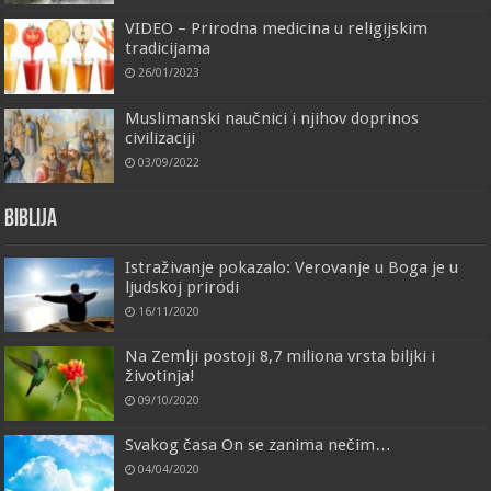
VIDEO – Prirodna medicina u religijskim
tradicijama
26/01/2023
Muslimanski naučnici i njihov doprinos
civilizaciji
03/09/2022
Biblija
Istraživanje pokazalo: Verovanje u Boga je u
ljudskoj prirodi
16/11/2020
Na Zemlji postoji 8,7 miliona vrsta biljki i
životinja!
09/10/2020
Svakog časa On se zanima nečim…
04/04/2020