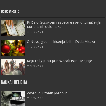
Isus Mesija
Priča o Isusovom raspeću u svetlu tumačenja
Kur’anskih odlomaka
13/03/2021
O Novoj godini, kićenju jelki i Deda Mrazu
02/01/2021
Koju religiju su pripovedali Isus i Mojsije?
18/08/2020
Nauka i religija
Zašto je Titanik potonuo?
03/07/2023