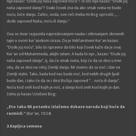
nije kazao: “Dođe joj naša zapoved noću”? Ili što nije kazao: “Dođe joj
naša zapoved danju”? Svaki čovek zna da ako smak sveta ne bude
noću, biće danju. Zašto, onda, ove reči (neka mi Bog oprosti): „…
dođe zapoved Naša, noću ili danju.“
Ova se stvar razjasnila napredovanjem nauke i otkrivanjem skrivenih
tajni u ovom kur'anskom izrazu. Da je Veličanstveni Kur'an kazao:
“Dođe joj noću”, bilo bi ispravno da bilo koji čovek kaže da je ovaj
Kur'an od Muhammeda, alejhi selam. A kada bi npr., kazao: “Dođe joj
naša zapoved danju”, tj. da će smak sveta, koji će da se desi u tren
oka, da se desi na celoj Zemlji danju. Mi znamo da su noć i dan na
Zemlji stalni. Tako, kada kod nas bude noć, kod nekih drugih ljudi
bude dan, i tako će da se i desi Božija zapoved “…noću ili danju”.
Noću kod onih kod kojih je noć, a danju kod onih kod kojih je dan.
Istinu je kazao Uzvišeni Bog:
„Eto tako Mi potanko izlažemo dokaze narodu koji hoće da
razmisli.“
(Kur'an, 10:24)
3.Kapljica semena