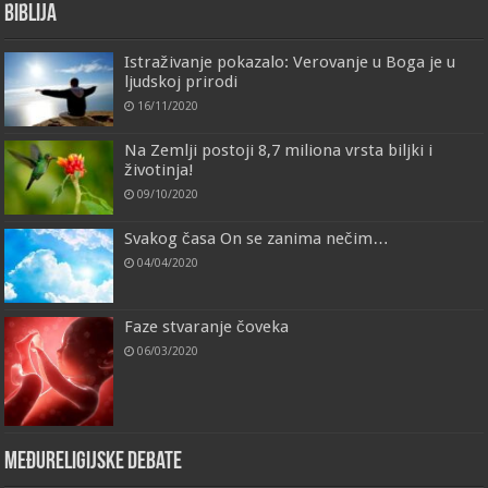
Biblija
Istraživanje pokazalo: Verovanje u Boga je u
ljudskoj prirodi
16/11/2020
Na Zemlji postoji 8,7 miliona vrsta biljki i
životinja!
09/10/2020
Svakog časa On se zanima nečim…
04/04/2020
Faze stvaranje čoveka
06/03/2020
Međureligijske debate