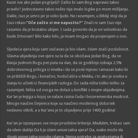
Kazni sve ako jedan pogriješi? Zašto bi sam Bog napravio takvo
pravilo? Jednostavno takvo nešto nije imalo logike po mom mišljenju.
Dakle, isus je umro jer je volio ljude. Ne razumijem, u Bibliji stoji da je
Isus rekao:
”Oče zašto si me napustio?”
Znači ni sam Isus nije
razumio da je brutalno ubijen. I sada govorite da je on volontirao da
bude žrtvovan? Bilo kako bilo, ja nisam mogao da povjerujem u ovo.
Sljedeća vjera koju sam izučavao je bio islam. Islam znači poslušnost.
Glavna ubjeđenja ove vjere su ta da se obožava Jedan Bog, da se
klanja Jednom Bogu pet puta na dan, da se godišnje izdvaja 2.5%
dobrotvornog priloga iz imetka i da se posti mjesec ramazan kako bi
se približili Bogu, i konačno, hodočašće u Mekku, i to ako je osoba u
stanju to učiniti iz financijskih razloga. Do sada ništa toliko teško za
razumijeti. Ništa od ovoga ne dolazi u konflikt s mojim ubjeđenjima.
Kur’an je knjiga u kojoj se nalaze razna čuda i bezvremenska mudrost.
Mnoge naučne činjenice koje su naučnici modernog doba tek
nedavno otkrili, a u Kur’anu je to objavljeno prije 1400 godina!
Kur’an je ispunjavao sve moje prvobitne kriterije. Međutim, trebao sam
da idem dublje Da li je islam univerzalna vjera? Da, svako može da
shvati univerzalne poruke islama. Nema potrebe za analogijama ili