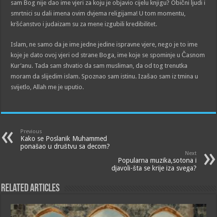
sam Bog nije dao ime vjeri za koju je objavio cijelu knjigu? Obični ljudi i
smrtnici su dali imena ovim dvjema religijama! U tom momentu,
kršćanstvo i judaizam su za mene izgubili kredibilitet.
Islam, ne samo da je ime jedne jedine ispravne vjere, nego je to ime
koje je dato ovoj vjeri od strane Boga, ime koje se spominje u Časnom
Kur’anu. Tada sam shvatio da sam musliman, da od tog trenutka
moram da slijedim islam. Spoznao sam istinu. Izašao sam iz tmina u
svijetlo, Allah me je uputio.
Previous
Kako se Poslanik Muhammed
ponašao u društvu sa decom?
Next
Popularna muzika,sotona i
djavoli-šta se krije iza svega?
Related Articles