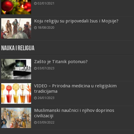
02/01/2021
Koju religiju su pripovedali Isus i Mojsije?
18/08/2020
Nauka i religija
Zašto je Titanik potonuo?
03/07/2023
VIDEO – Prirodna medicina u religijskim
tradicijama
26/01/2023
Muslimanski naučnici i njihov doprinos
civilizaciji
03/09/2022