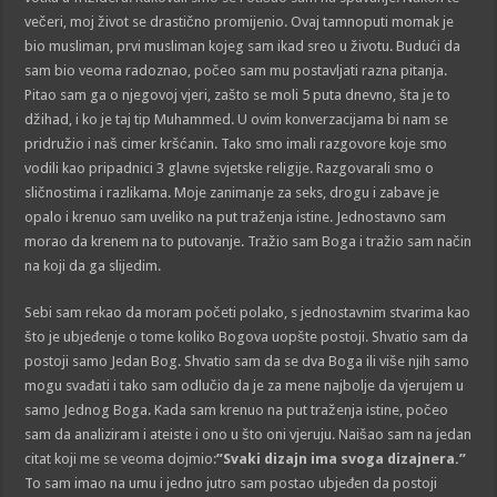
večeri, moj život se drastično promijenio. Ovaj tamnoputi momak je
bio musliman, prvi musliman kojeg sam ikad sreo u životu. Budući da
sam bio veoma radoznao, počeo sam mu postavljati razna pitanja.
Pitao sam ga o njegovoj vjeri, zašto se moli 5 puta dnevno, šta je to
džihad, i ko je taj tip Muhammed. U ovim konverzacijama bi nam se
pridružio i naš cimer kršćanin. Tako smo imali razgovore koje smo
vodili kao pripadnici 3 glavne svjetske religije. Razgovarali smo o
sličnostima i razlikama. Moje zanimanje za seks, drogu i zabave je
opalo i krenuo sam uveliko na put traženja istine. Jednostavno sam
morao da krenem na to putovanje. Tražio sam Boga i tražio sam način
na koji da ga slijedim.
Sebi sam rekao da moram početi polako, s jednostavnim stvarima kao
što je ubjeđenje o tome koliko Bogova uopšte postoji. Shvatio sam da
postoji samo Jedan Bog. Shvatio sam da se dva Boga ili više njih samo
mogu svađati i tako sam odlučio da je za mene najbolje da vjerujem u
samo Jednog Boga. Kada sam krenuo na put traženja istine, počeo
sam da analiziram i ateiste i ono u što oni vjeruju. Naišao sam na jedan
citat koji me se veoma dojmio:
”Svaki dizajn ima svoga dizajnera.”
To sam imao na umu i jedno jutro sam postao ubjeđen da postoji