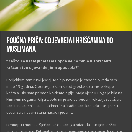
Poučna priča: Od jevreja i hrišćanina do
muslimana
“Zašto se naziv judaizam uopće ne pominje u Tori? Niti
kršćanstvo u Jevanđeljima apostola?”
Porijeklom sam ruski jevrej. Moje putovanje je započelo kada sam
imao 19 godina. Oporavljao sam se od greške koja me je skupo
koštala. Bio sam pripadnik Scientologije. Moja vjera u Boga je bila na
klimavim nogama. Cilj u životu mi je bio da budem rok zvijezda. Živio
sam u Pasadeni u stanu s cimerima i radio sam kao sekretar. Jednu
večer se u našem stanu našao i jedan…
tamnoputi momak. Sjećam se da sam ga pitao da li smijem držati
votku u frižideru. Rukovali smo se i otišao sam na spavanje. Nakon te