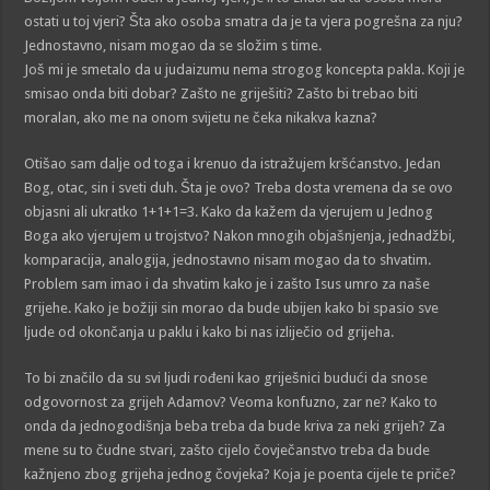
ostati u toj vjeri? Šta ako osoba smatra da je ta vjera pogrešna za nju?
Jednostavno, nisam mogao da se složim s time.
Još mi je smetalo da u judaizumu nema strogog koncepta pakla. Koji je
smisao onda biti dobar? Zašto ne griješiti? Zašto bi trebao biti
moralan, ako me na onom svijetu ne čeka nikakva kazna?
Otišao sam dalje od toga i krenuo da istražujem kršćanstvo. Jedan
Bog, otac, sin i sveti duh. Šta je ovo? Treba dosta vremena da se ovo
objasni ali ukratko 1+1+1=3. Kako da kažem da vjerujem u Jednog
Boga ako vjerujem u trojstvo? Nakon mnogih objašnjenja, jednadžbi,
komparacija, analogija, jednostavno nisam mogao da to shvatim.
Problem sam imao i da shvatim kako je i zašto Isus umro za naše
grijehe. Kako je božiji sin morao da bude ubijen kako bi spasio sve
ljude od okončanja u paklu i kako bi nas izliječio od grijeha.
To bi značilo da su svi ljudi rođeni kao griješnici budući da snose
odgovornost za grijeh Adamov? Veoma konfuzno, zar ne? Kako to
onda da jednogodišnja beba treba da bude kriva za neki grijeh? Za
mene su to čudne stvari, zašto cijelo čovječanstvo treba da bude
kažnjeno zbog grijeha jednog čovjeka? Koja je poenta cijele te priče?