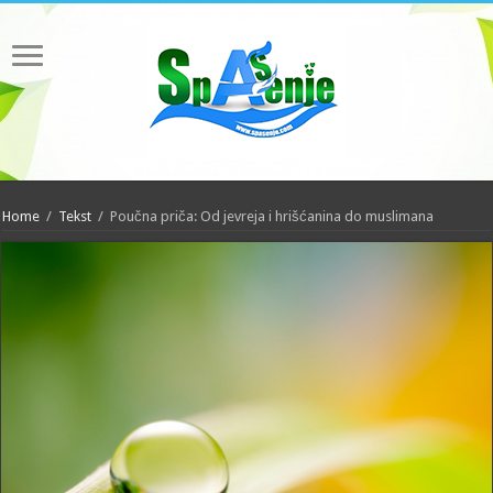
Home
/
Tekst
/
Poučna priča: Od jevreja i hrišćanina do muslimana