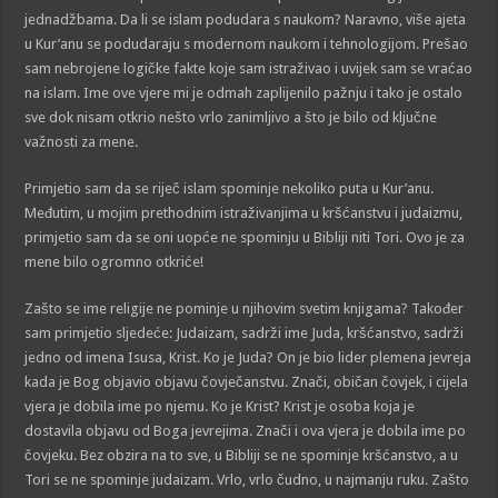
jednadžbama. Da li se islam podudara s naukom? Naravno, više ajeta
u Kur’anu se podudaraju s modernom naukom i tehnologijom. Prešao
sam nebrojene logičke fakte koje sam istraživao i uvijek sam se vraćao
na islam. Ime ove vjere mi je odmah zaplijenilo pažnju i tako je ostalo
sve dok nisam otkrio nešto vrlo zanimljivo a što je bilo od ključne
važnosti za mene.
Primjetio sam da se riječ islam spominje nekoliko puta u Kur’anu.
Međutim, u mojim prethodnim istraživanjima u kršćanstvu i judaizmu,
primjetio sam da se oni uopće ne spominju u Bibliji niti Tori. Ovo je za
mene bilo ogromno otkriće!
Zašto se ime religije ne pominje u njihovim svetim knjigama? Također
sam primjetio sljedeće: Judaizam, sadrži ime Juda, kršćanstvo, sadrži
jedno od imena Isusa, Krist. Ko je Juda? On je bio lider plemena jevreja
kada je Bog objavio objavu čovječanstvu. Znači, običan čovjek, i cijela
vjera je dobila ime po njemu. Ko je Krist? Krist je osoba koja je
dostavila objavu od Boga jevrejima. Znači i ova vjera je dobila ime po
čovjeku. Bez obzira na to sve, u Bibliji se ne spominje kršćanstvo, a u
Tori se ne spominje judaizam. Vrlo, vrlo čudno, u najmanju ruku. Zašto