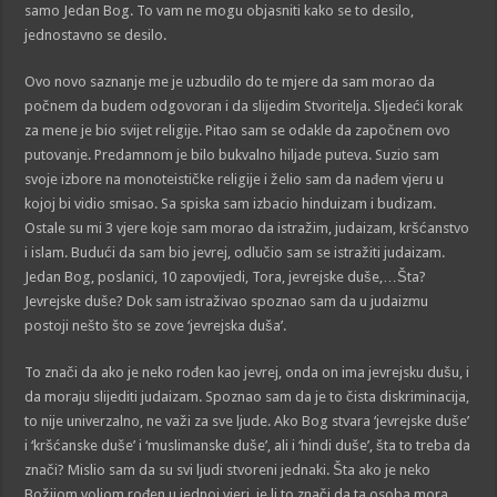
samo Jedan Bog. To vam ne mogu objasniti kako se to desilo,
jednostavno se desilo.
Ovo novo saznanje me je uzbudilo do te mjere da sam morao da
počnem da budem odgovoran i da slijedim Stvoritelja. Sljedeći korak
za mene je bio svijet religije. Pitao sam se odakle da započnem ovo
putovanje. Predamnom je bilo bukvalno hiljade puteva. Suzio sam
svoje izbore na monoteističke religije i želio sam da nađem vjeru u
kojoj bi vidio smisao. Sa spiska sam izbacio hinduizam i budizam.
Ostale su mi 3 vjere koje sam morao da istražim, judaizam, kršćanstvo
i islam. Budući da sam bio jevrej, odlučio sam se istražiti judaizam.
Jedan Bog, poslanici, 10 zapovijedi, Tora, jevrejske duše,…Šta?
Jevrejske duše? Dok sam istraživao spoznao sam da u judaizmu
postoji nešto što se zove ‘jevrejska duša’.
To znači da ako je neko rođen kao jevrej, onda on ima jevrejsku dušu, i
da moraju slijediti judaizam. Spoznao sam da je to čista diskriminacija,
to nije univerzalno, ne važi za sve ljude. Ako Bog stvara ‘jevrejske duše’
i ‘kršćanske duše’ i ‘muslimanske duše’, ali i ‘hindi duše’, šta to treba da
znači? Mislio sam da su svi ljudi stvoreni jednaki. Šta ako je neko
Božijom voljom rođen u jednoj vjeri, je li to znači da ta osoba mora