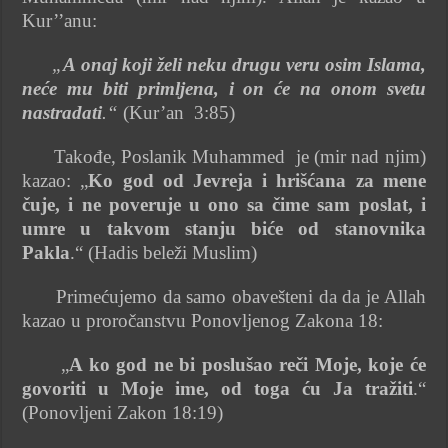
Kur’’anu:
„
A onaj koji želi neku drugu veru osim Islama,
neće mu biti primljena, i on će na onom svetu
nastradati
.“
(Kur’an 3:85)
Takođe, Poslanik Muhammed je (mir nad njim)
kazao: „
Ko god od Jevreja i hrišćana za mene
čuje, i ne poveruje u ono sa čime sam poslat, i
umre u takvom stanju biće od stanovnika
Pakla
.“ (Hadis beleži Muslim)
Primećujemo da samo obavešteni da da je Allah
kazao u proročanstvu Ponovljenog Zakona 18:
„
A ko god ne bi poslušao reči Moje, koje će
govoriti u Moje ime, od toga ću Ja tražiti
.“
(Ponovljeni Zakon 18:19)