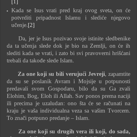
[1]
Kada se Isus vrati pred kraj ovog sveta, on će
potvrditi pripadnost Islamu i slediće njegovo
učenje.
[2]
Da, jer je Isus pozivao svoje istinite sledbenike
da ta učenja slede dok je bio na Zemlji, on će ih
slediti kada se vrati, i zato bi svi pravoverni hrišćani
trebali da takođe slede Islam.
Za one koji su bili verujući Jevreji
, zapamtite
da su se poslanik Avram i Mojsije u potpunosti
predavali svom Gospodaru, bilo da su Ga zvali
Elohim, Bog, Eloh ili Allah. Sav ponos prema naciji
ili precima je uzaludan: ono šta će se računati na
kraju je vaša individualna veza sa vašim Tvorcem.
To znači potpuno predanje – Islam.
Za one koji su drugih vera ili koji, do sada,