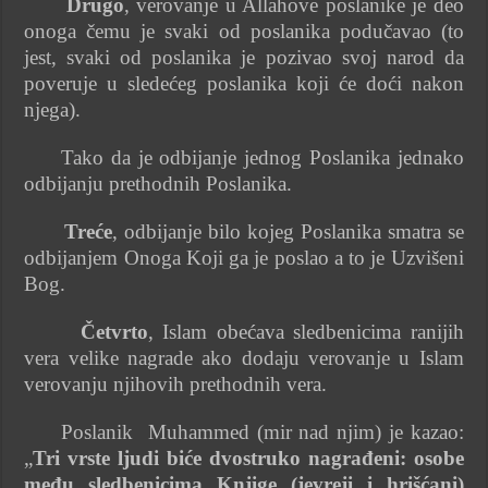
Drugo
, verovanje u Allahove poslanike je deo
onoga čemu je svaki od poslanika podučavao (to
jest, svaki od poslanika je pozivao svoj narod da
poveruje u sledećeg poslanika koji će doći nakon
njega).
Tako da je odbijanje jednog Poslanika jednako
odbijanju prethodnih Poslanika.
Treće
, odbijanje bilo kojeg Poslanika smatra se
odbijanjem Onoga Koji ga je poslao a to je Uzvišeni
Bog.
Četvrto
, Islam obećava sledbenicima ranijih
vera velike nagrade ako dodaju verovanje u Islam
verovanju njihovih prethodnih vera.
Poslanik Muhammed (mir nad njim) je kazao:
„
Tri vrste ljudi biće dvostruko nagrađeni: osobe
među sledbenicima Knjige (jevreji i hrišćani)