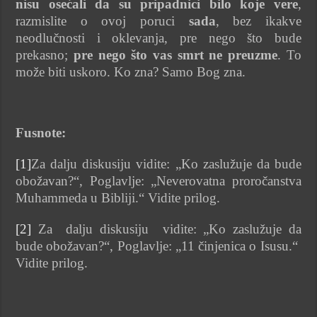
nisu osećali da su pripadnici bilo koje vere
,
razmislite o ovoj poruci
sada
, bez ikakve
neodlučnosti i oklevanja, pre nego što bude
prekasno;
pre nego što vas smrt ne preuzme
. To
može biti uskoro. Ko zna? Samo Bog zna.
Fusnote:
[1]
Za dalju diskusiju vidite: „Ko zaslužuje da bude
obožavan?“, Poglavlje: „Neverovatna proročanstva
Muhammeda u Bibliji.“ Vidite prilog.
[2]
Za dalju diskusiju vidite: „Ko zaslužuje da
bude obožavan?“, Poglavlje: „11 činjenica o Isusu.“
Vidite prilog.