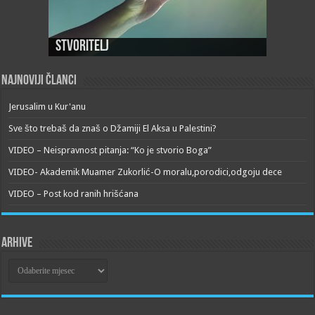
Stvoritelj
Najnoviji članci
Jerusalim u Kur'anu
Sve što trebaš da znaš o Džamiji El Aksa u Palestini?
VIDEO – Neispravnost pitanja: “Ko je stvorio Boga”
VIDEO- Akademik Muamer Zukorlić-O moralu,porodici,odgoju dece
VIDEO – Post kod ranih hrišćana
Arhive
Arhive