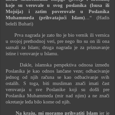
koje su verovale u svog poslanika (Isusa ili
Mojsija) i zatim poverovale u Poslanika
Muhammeda (prihvatajući Islam)
…“ (Hadis
beleži Buhari)
Prva nagrada je zato što je bio vernik ili vernica
u svojoj prethodnoj veri, pre nego što su on ili ona
saznali za Islam; druga nagrada je za priznavanje
istine i verovanje u Islamu.
Dakle, islamska perspektiva odnosa između
Poslanika je kao odnos lančane veze; odbacivanje
jednog od njih računa se kao odbacivanje svih
ostalih. S toga, biti musliman znači imati čast
verovanja u sve Poslanike koji su došli pre
Poslanika Muhammeda (mir nad njim) a ne znači
okretanje leđa bilo kome od njih.
Na kraju, mi moramo prihvatiti Islam
jer je