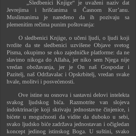
„Sledbenici Knjige“ je uvaženi naziv dat
Jevrejima i hrišćanima u Časnom Kur’anu.
Muslimanima je naređeno da ih pozivaju sa
plemenitim rečima punim poštovanja:
O sledbenici Knjige, o učeni ljudi, o ljudi koji
tvrdite da ste sledbenici uzvišene Objave svetog
Pisma, okupimo se oko zajedničke platforme: da ne
slavimo nikoga do Allaha, jer niko sem Njega nije
vredan obožavanja, jer je On naš Gospodar i
Pazitelj, naš Održavalac i Opskrbitelj, vredan svake
hvale, molitvi i posvećenosti.
Ove istine su osnova i sastavni delovi intelekta
svakog ljudskog bića. Razmotrite van slojeva
indoktrinacije koji skrivaju jednostavne činjenice, i
bićete u mogućnosti da vidite da duboko u sebi,
svako ljudsko biće zadržava jednostavan i očigledan
koncept jedinog istinskog Boga. U suštini, svako