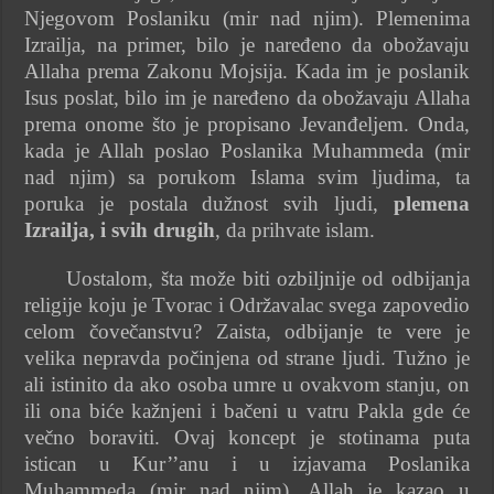
Njegovom Poslaniku (mir nad njim). Plemenima
Izrailja, na primer, bilo je naređeno da obožavaju
Allaha prema Zakonu Mojsija. Kada im je poslanik
Isus poslat, bilo im je naređeno da obožavaju Allaha
prema onome što je propisano Jevanđeljem. Onda,
kada je Allah poslao Poslanika Muhammeda (mir
nad njim) sa porukom Islama svim ljudima, ta
poruka je postala dužnost svih ljudi,
plemena
Izrailja, i svih drugih
, da prihvate islam.
Uostalom, šta može biti ozbiljnije od odbijanja
religije koju je Tvorac i Održavalac svega zapovedio
celom čovečanstvu? Zaista, odbijanje te vere je
velika nepravda počinjena od strane ljudi. Tužno je
ali istinito da ako osoba umre u ovakvom stanju, on
ili ona biće kažnjeni i bačeni u vatru Pakla gde će
večno boraviti. Ovaj koncept je stotinama puta
istican u Kur’’anu i u izjavama Poslanika
Muhammeda (mir nad njim). Allah je kazao u