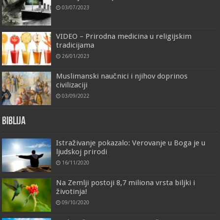
03/07/2023
VIDEO – Prirodna medicina u religijskim
tradicijama
26/01/2023
Muslimanski naučnici i njihov doprinos
civilizaciji
03/09/2022
Biblija
Istraživanje pokazalo: Verovanje u Boga je u
ljudskoj prirodi
16/11/2020
Na Zemlji postoji 8,7 miliona vrsta biljki i
životinja!
09/10/2020