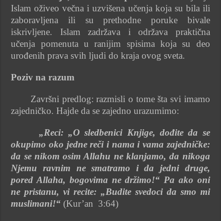
Islam oživeo večna i uzvišena učenja koja su bila ili
zaboravljena ili su prethodne poruke bivale
iskrivljene. Islam zadržava i održava praktična
učenja pomenuta u ranijim spisima koja su deo
urođenih prava svih ljudi do kraja ovog sveta.
Poziv na razum
Završni predlog: razmisli o tome šta svi imamo
zajedničko. Hajde da se zajedno urazumimo:
„Reci: „O sledbenici Knjige, dođite da se
okupimo oko jedne reči i nama i vama zajedničke:
da se nikom osim Allahu ne klanjamo, da nikoga
Njemu ravnim ne smatramo i da jedni druge,
pored Allaha, bogovima ne držimo!“ Pa ako oni
ne pristanu, vi recite: „Budite svedoci da smo mi
muslimani!“
(Kur’an 3:64)