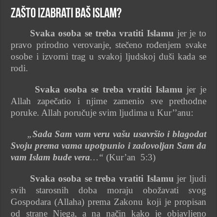
Zašto izabrati baš Islam?
Svaka osoba se treba vratiti Islamu
jer je to
pravo prirodno verovanje, stečeno rođenjem svake
osobe i izvorni trag u svakoj ljudskoj duši kada se
rodi.
Svaka osoba se treba vratiti Islamu
jer je
Allah zapečatio i njime zamenio sve prethodne
poruke. Allah poručuje svim ljudima u Kur’’anu:
„
Sada Sam vam veru vašu usavršio i blagodat
Svoju prema vama upotpunio i zadovoljan Sam da
vam Islam bude vera
…“
(Kur’an 5:3)
Svaka osoba se treba vratiti Islamu
jer ljudi
svih starosnih doba moraju obožavati svog
Gospodara (Allaha) prema Zakonu koji je propisan
od strane Njega, a na način kako je objavljeno