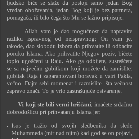
ljudsko biće se slaže da postoji samo jedan Bog
vredan obožavanja, jedan Bog koji je bez partnera,
pomagača, ili bilo čega što Mu se lažno pripisuje.
Allah vam je dao mogućnost da napravite
razliku ispravnog od neispravnog; On vam je,
takođe, dao slobodu izbora da prihvatite ili odbacite
poruku Islama. Ako prihvatite Njegov poziv, bićete
toplo ugošćeni u Raju. Ako ga odbijete, susrešćete
se sa najvećim gubitkom koji možete da zamislite:
gubitak Raja i zagarantovani boravak u vatri Pakla,
večno. Dajte sebi momenat i razmislite šta večnost
zapravo znači. To je vrlo zastrašujuće ostvarenje.
Vi koji ste bili verni hrišćani
, imaćete srdačnu
dobrodošlicu pri prihvatanju Islama jer:
Isus je tražio od svojih sledbenika da slede
Muhammeda (mir nad njim) kad god se on pojavi,