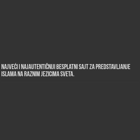
Najveći i najautentičniji besplatni sajt za predstavljanje
islama na raznim jezicima sveta.