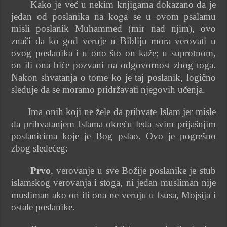
Kako je već u nekim knjigama dokazano da je
jedan od poslanika na koga se u ovom psalamu
misli poslanik Muhammed (mir nad njim), ovo
znači da ko god veruje u Bibliju mora verovati u
ovog poslanika i u ono što on kaže; u suprotnom,
on ili ona biće pozvani na odgovornost zbog toga.
Nakon shvatanja o tome ko je taj poslanik, logično
sleduje da se moramo pridržavati njegovih učenja.
Ima onih koji ne žele da prihvate Islam jer misle
da prihvatanjem Islama okreću leđa svim prijašnjim
poslanicima koje je Bog pslao. Ovo je pogrešno
zbog sledećeg:
Prvo
, verovanje u sve Božije poslanike je stub
islamskog verovanja i stoga, ni jedan musliman nije
musliman ako on ili ona ne veruju u Isusa, Mojsija i
ostale poslanike.