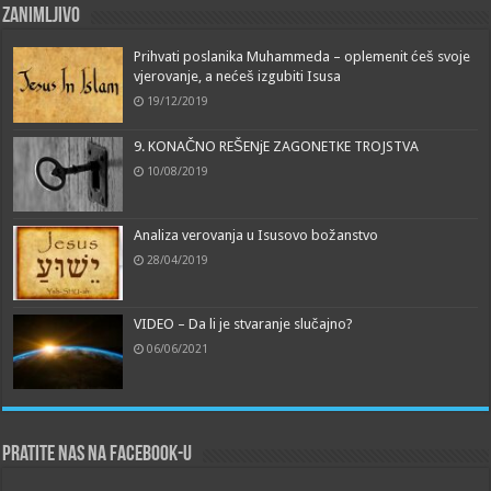
Zanimljivo
Prihvati poslanika Muhammeda – oplemenit ćeš svoje
vjerovanje, a nećeš izgubiti Isusa
19/12/2019
9. KONAČNO REŠENjE ZAGONETKE TROJSTVA
10/08/2019
Analiza verovanja u Isusovo božanstvo
28/04/2019
VIDEO – Da li je stvaranje slučajno?
06/06/2021
Pratite nas na Facebook-u