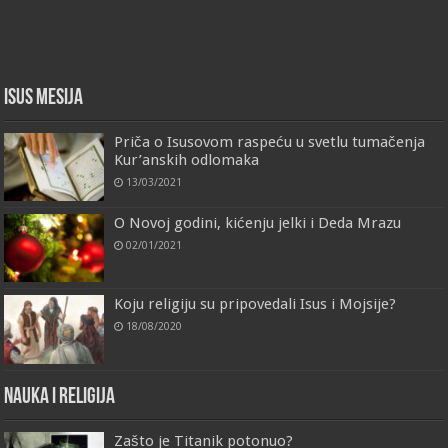
Isus Mesija
Priča o Isusovom raspeću u svetlu tumačenja
Kur’anskih odlomaka
13/03/2021
O Novoj godini, kićenju jelki i Deda Mrazu
02/01/2021
Koju religiju su pripovedali Isus i Mojsije?
18/08/2020
Nauka i religija
Zašto je Titanik potonuo?