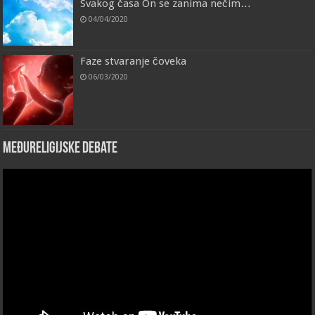
Svakog časa On se zanima nečim…
04/04/2020
Faze stvaranje čoveka
06/03/2020
Međureligijske debate
Video
Player