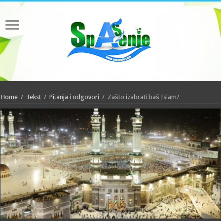
Home
/
Tekst
/
Pitanja i odgovori
/
Zašto izabrati baš Islam?