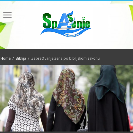
Home
/
Biblija
/
Zabrađivanje žena po biblijskom zakonu