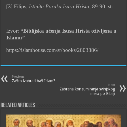
[3]
Filips,
Istinita Poruka Isusa Hrista
, 89-90. str.
Izvor:
“Biblijska učenja Isusa Hrista oživljena u
Islamu”
https://islamhouse.com/sr/books/2803886/
Previous
Zašto izabrati baš Islam?
Next
Zabrana konzumiranja svinjskog
mesa po Bibliji
Related Articles