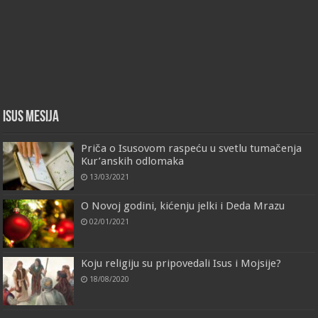
Isus Mesija
Priča o Isusovom raspeću u svetlu tumačenja
Kur’anskih odlomaka
13/03/2021
O Novoj godini, kićenju jelki i Deda Mrazu
02/01/2021
Koju religiju su pripovedali Isus i Mojsije?
18/08/2020