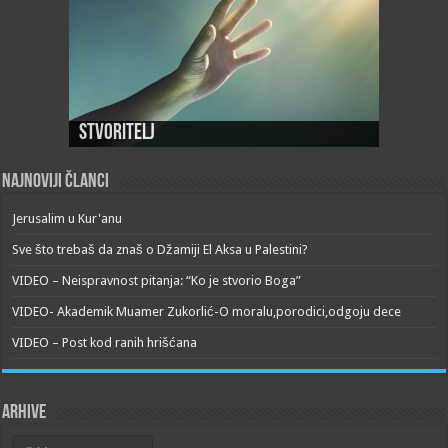
Stvoritelj
Najnoviji članci
Jerusalim u Kur'anu
Sve što trebaš da znaš o Džamiji El Aksa u Palestini?
VIDEO – Neispravnost pitanja: “Ko je stvorio Boga”
VIDEO- Akademik Muamer Zukorlić-O moralu,porodici,odgoju dece
VIDEO – Post kod ranih hrišćana
Arhive
Arhive