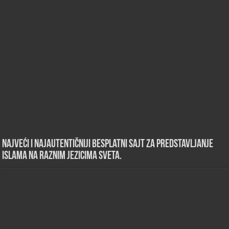
Najveći i najautentičniji besplatni sajt za predstavljanje
islama na raznim jezicima sveta.