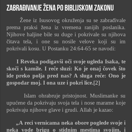
Zabrađivanje žena po biblijskom zakonu
Žene iz Isusovog okruženja su se zabrađivale
prema praksi žena iz vremena ranijih poslanika.
Njihove haljine bile su duge i pokrivale su njihova
čitava tela, i one su nosile velove koji su im
pokrivali kosu. U Postanku 24:64-65 se navodi:
I Reveka podigavši oči svoje ugleda Isaka, te
skoči s kamile. I reče sluzi: Ko je onaj čovek što
ide preko polja pred nas? A sluga reče: Ono je
gospodar moj. I ona uze i pokri lice.
[2]
Islam ohrabruje pristojnost. Muslimanke su
upućene da pokrivaju svoja tela i nose marame koje
pokrivaju njihove glave i grudi. Allah je kazao:
„A reci vernicama neka obore poglede svoje i
neka vode brigu o stidnim mestima svojim, i