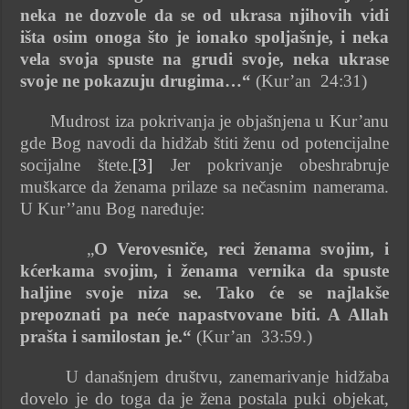
neka ne dozvole da se od ukrasa njihovih vidi
išta osim onoga što je ionako spoljašnje, i neka
vela svoja spuste na grudi svoje, neka ukrase
svoje ne pokazuju drugima…“
(Kur’an 24:31)
Mudrost iza pokrivanja je objašnjena u Kur’anu
gde Bog navodi da hidžab štiti ženu od potencijalne
socijalne štete.
[3]
Jer pokrivanje obeshrabruje
muškarce da ženama prilaze sa nečasnim namerama.
U Kur’’anu Bog naređuje:
„
O Verovesniče, reci ženama svojim, i
kćerkama svojim, i ženama vernika da spuste
haljine svoje niza se. Tako će se najlakše
prepoznati pa neće napastvovane biti. A Allah
prašta i samilostan je.“
(Kur’an 33:59.)
U današnjem društvu, zanemarivanje hidžaba
dovelo je do toga da je žena postala puki objekat,