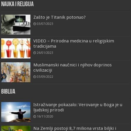
Nauka i religija
Zašto je Titanik potonuo?
03/07/2023
VIDEO – Prirodna medicina u religijskim
tradicijama
26/01/2023
Muslimanski naučnici i njihov doprinos
civilizaciji
03/09/2022
Biblija
Istraživanje pokazalo: Verovanje u Boga je u
ljudskoj prirodi
16/11/2020
Na Zemlji postoji 8,7 miliona vrsta biljki i