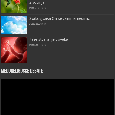
životinja!
09/10/2020
Svakog časa On se zanima nečim…
04/04/2020
Faze stvaranje čoveka
06/03/2020
Međureligijske debate
Video
Player