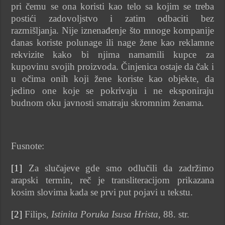
pri čemu se ona koristi kao telo sa kojim se treba
postići zadovoljstvo i zatim odbaciti bez
razmišljanja. Nije iznenađenje što mnoge kompanije
danas koriste polunage ili nage žene kao reklamne
rekvizite kako bi njima namamili kupce za
kupovinu svojih proizvoda. Činjenica ostaje da čak i
u očima onih koji žene koriste kao objekte, da
jedino one koje se pokrivaju i ne eksponiraju
budnom oku javnosti smatraju skromnim ženama.
Fusnote:
[1]
Za slučajeve gde smo odlučili da zadržimo
arapski termin, reč je transliteracijom prikazana
kosim slovima kada se prvi put pojavi u tekstu.
[2]
Filips,
Istinita Poruka Isusa Hrista
, 88. str.