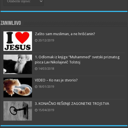
Zanimljivo
Zašto sam musliman, a ne hrišćanin?
20/12/2019
1. Odlomak iz knjige “Muhammed” svetski priznatog
pisca Lav Nikolajevič Tolstoj
14/03/2018
VIDEO – Ko nas je stvorio?
18/01/2019
3. KONAČNO REŠENjE ZAGONETKE TROJSTVA
15/04/2019