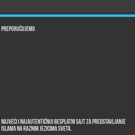
Preporučujemo
Najveći i najautentičniji besplatni sajt za predstavljanje
islama na raznim jezicima sveta.