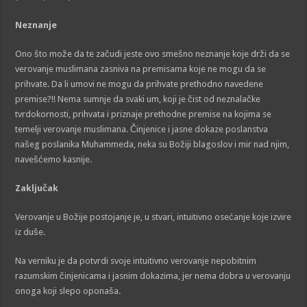
Neznanje
Ono što može da te začudi jeste ovo smešno neznanje koje drži da se
verovanje muslimana zasniva na premisama koje ne mogu da se
prihvate. Da li umovi ne mogu da prihvate prethodno navedene
premise?!! Nema sumnje da svaki um, koji je čist od neznalačke
tvrdokornosti, prihvata i priznaje prethodne premise na kojima se
temelji verovanje muslimana. Činjenice i jasne dokaze poslanstva
našeg poslanika Muhammeda, neka su Božiji blagoslov i mir nad njim,
navešćemo kasnije.
Zaključak
Verovanje u Božije postojanje je, u stvari, intuitivno osećanje koje izvire
iz duše.
Na verniku je da potvrdi svoje intuitivno verovanje nepobitnim
razumskim činjenicama i jasnim dokazima, jer nema dobra u verovanju
onoga koji slepo oponaša.