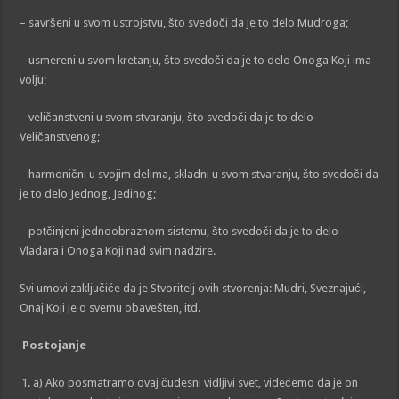
– savršeni u svom ustrojstvu, što svedoči da je to delo Mudroga;
– usmereni u svom kretanju, što svedoči da je to delo Onoga Koji ima
volju;
– veličanstveni u svom stvaranju, što svedoči da je to delo
Veličanstvenog;
– harmonični u svojim delima, skladni u svom stvaranju, što svedoči da
je to delo Jednog, Jedinog;
– potčinjeni jednoobraznom sistemu, što svedoči da je to delo
Vladara i Onoga Koji nad svim nadzire.
Svi umovi zaključiće da je Stvoritelj ovih stvorenja: Mudri, Sveznajući,
Onaj Koji je o svemu obavešten, itd.
Postojanje
a) Ako posmatramo ovaj čudesni vidljivi svet, videćemo da je on