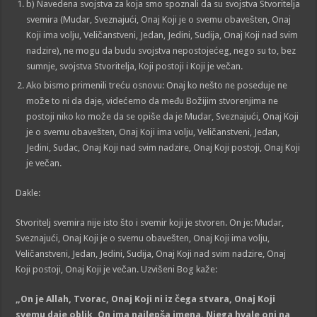
b) Navedena svojstva za koja smo spoznali da su svojstva Stvoritelja
svemira (Mudar, Sveznajući, Onaj Koji je o svemu obavešten, Onaj
Koji ima volju, Veličanstveni, Jedan, Jedini, Sudija, Onaj Koji nad svim
nadzire), ne mogu da budu svojstva nepostojećeg, nego su to, bez
sumnje, svojstva Stvoritelja, Koji postoji i Koji je večan.
Ako bismo primenili treću osnovu: Onaj ko nešto ne poseduje ne
može to ni da daje, videćemo da među Božijim stvorenjima ne
postoji niko ko može da se opiše da je Mudar, Sveznajući, Onaj Koji
je o svemu obavešten, Onaj Koji ima volju, Veličanstveni, Jedan,
Jedini, Sudac, Onaj Koji nad svim nadzire, Onaj Koji postoji, Onaj Koji
je večan.
Dakle:
Stvoritelj svemira nije isto što i svemir koji je stvoren. On je: Mudar,
Sveznajući, Onaj Koji je o svemu obavešten, Onaj Koji ima volju,
Veličanstveni, Jedan, Jedini, Sudija, Onaj Koji nad svim nadzire, Onaj
Koji postoji, Onaj Koji je večan. Uzvišeni Bog kaže:
„On je Allah, Tvorac, Onaj Koji ni iz čega stvara, Onaj Koji
svemu daje oblik, On ima najlepša imena. Njega hvale oni na