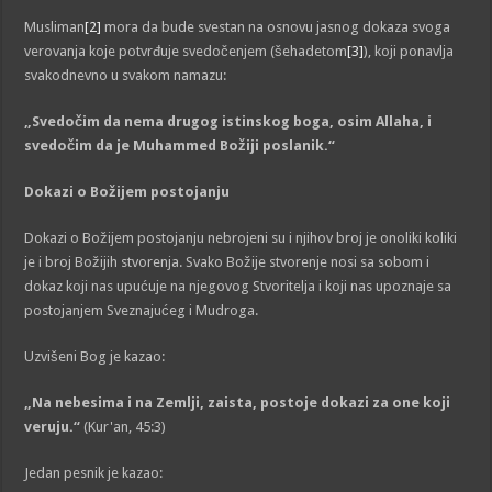
Musliman
[2]
mora da bude svestan na osnovu jasnog dokaza svoga
verovanja koje potvrđuje svedočenjem (šehadetom
[3]
), koji ponavlja
svakodnevno u svakom namazu:
„Svedočim da nema drugog istinskog boga, osim Allaha, i
svedočim da je Muhammed Božiji poslanik.“
Dokazi o Božijem postojanju
Dokazi o Božijem postojanju nebrojeni su i njihov broj je onoliki koliki
je i broj Božijih stvorenja. Svako Božije stvorenje nosi sa sobom i
dokaz koji nas upućuje na njegovog Stvoritelja i koji nas upoznaje sa
postojanjem Sveznajućeg i Mudroga.
Uzvišeni Bog je kazao:
„Na nebesima i na Zemlji, zaista, postoje dokazi za one koji
veruju.“
(Kur'an, 45:3)
Jedan pesnik je kazao: