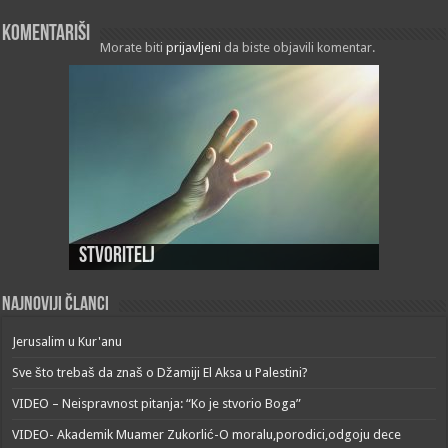
Komentariši
Morate biti
prijavljeni
da biste objavili komentar.
Stvoritelj
Najnoviji članci
Jerusalim u Kur'anu
Sve što trebaš da znaš o Džamiji El Aksa u Palestini?
VIDEO – Neispravnost pitanja: “Ko je stvorio Boga”
VIDEO- Akademik Muamer Zukorlić-O moralu,porodici,odgoju dece