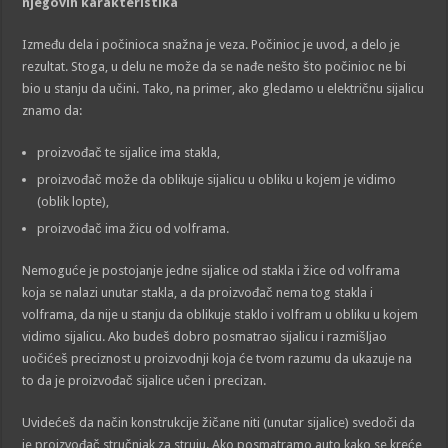
njegovih karakteristika
Između dela i počinioca snažna je veza. Počinioc je uvod, a delo je
rezultat. Stoga, u delu ne može da se nađe nešto što počinioc ne bi
bio u stanju da učini. Tako, na primer, ako gledamo u električnu sijalicu
znamo da:
proizvođač te sijalice ima stakla,
proizvođač može da oblikuje sijalicu u obliku u kojem je vidimo
(oblik lopte),
proizvođač ima žicu od volframa.
Nemoguće je postojanje jedne sijalice od stakla i žice od volframa
koja se nalazi unutar stakla, a da proizvođač nema tog stakla i
volframa, da nije u stanju da oblikuje staklo i volfram u obliku u kojem
vidimo sijalicu. Ako budeš dobro posmatrao sijalicu i razmišljao
uočićeš preciznost u proizvodnji koja će tvom razumu da ukazuje na
to da je proizvođač sijalice učen i precizan.
Uvidećeš da način konstrukcije žičane niti (unutar sijalice) svedoči da
je proizvođač stručnjak za struju. Ako posmatramo auto kako se kreće