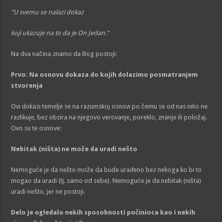
“U svemu se nalazi dokaz
koji ukazuje na to da je On Jedan.”
Na dva načina znamo da Bog postoji:
Prvo: Na osnovu dokaza do kojih dolazimo posmatranjem
stvorenja
Ovi dokazi temelje se na razumskoj osnovi po čemu se od nas niko ne
razlikuje, bez obzira na njegovo verovanje, poreklo, znanje ili položaj.
Ovo su te osnove:
Nebitak (ništa) ne može da uradi nešto
Nemoguće je da nešto može da bude urađeno bez nekoga ko bi to
mogao da uradi (tj. samo od sebe). Nemoguće je da nebitak (ništa)
uradi nešto, jer ne postoji.
Delo je ogledalo nekih sposobnosti počinioca kao i nekih