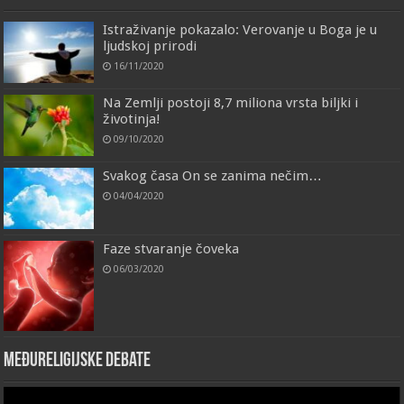
Istraživanje pokazalo: Verovanje u Boga je u
ljudskoj prirodi
16/11/2020
Na Zemlji postoji 8,7 miliona vrsta biljki i
životinja!
09/10/2020
Svakog časa On se zanima nečim…
04/04/2020
Faze stvaranje čoveka
06/03/2020
Međureligijske debate
Video