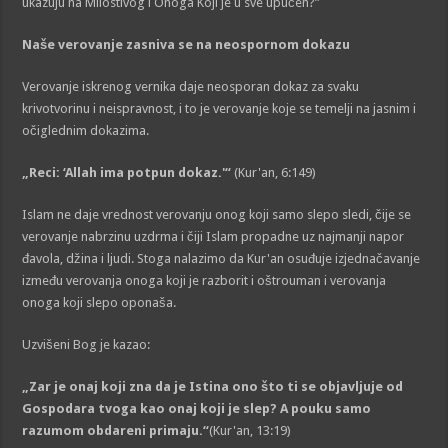
ukazuju na Milostivog i Onoga Koji je u sve upućen?”
Naše verovanje zasniva se na neospornom dokazu
Verovanje iskrenog vernika daje neosporan dokaz za svaku
krivotvorinu i neispravnost, i to je verovanje koje se temelji na jasnim i
očiglednim dokazima.
„Reci: ‘Allah ima potpun dokaz.'“
(Kur'an, 6:149)
Islam ne daje vrednost verovanju onog koji samo slepo sledi, čije se
verovanje nabrzinu uzdrma i čiji Islam propadne uz najmanji napor
đavola, džina i ljudi. Stoga nalazimo da Kur'an osuđuje izjednačavanje
između verovanja onoga koji je razborit i oštrouman i verovanja
onoga koji slepo oponaša.
Uzvišeni Bog je kazao:
„Zar je onaj koji zna da je Istina ono što ti se objavljuje od
Gospodara tvoga kao onaj koji je slep? A pouku samo
razumom obdareni primaju.“
(Kur'an, 13:19)