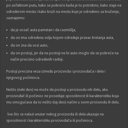
po asfaltnom putu, kako se pokreće kada je to potrebno, kako staje na
određerom mestu i kako kruži na mestu koje je određeno za kruženje,
saznajemo:
da je vozač auta pametan i da razmišlja,
da on ima određenu volju kojom određuje pravac kretanja auta,
da on zna da vozi auto,
da on postoji, jer da ne postoji ne bi auto moglo da se pokreće na
način precizno određenih radnji.
Postoji precizna veza između proizvoda i proizvođača i dela i
njegovog počinioca.
Nešto (neki deo) ne može da postoji u proizvodu niti delu, ako
proizvođač ili počinioc ne poseduje sposobnost ili karakteristiku koja
mu omogućava da to nešto (taj deo) načini u svom proizvodu ili delu.
Sve što se nalazi unutar nekog proizvoda ili dela ukazuje na
sposobnost i karakteristiku proizvođača ili počinioca.