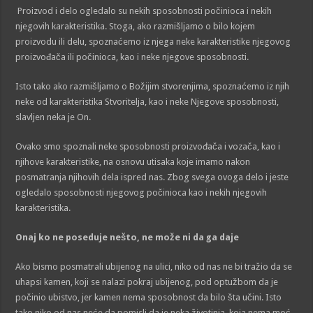
Proizvod i delo ogledalo su nekih sposobnosti počinioca i nekih
njegovih karakteristika. Stoga, ako razmišljamo o bilo kojem
proizvodu ili delu, spoznaćemo iz njega neke karakteristike njegovog
proizvođača ili počinioca, kao i neke njegove sposobnosti.
Isto tako ako razmišljamo o Božijim stvorenjima, spoznaćemo iz njih
neke od karakteristika Stvoritelja, kao i neke Njegove sposobnosti,
slavljen neka je On.
Ovako smo spoznali neke sposobnosti proizvođača i vozača, kao i
njihove karakteristike, na osnovu utisaka koje imamo nakon
posmatranja njihovih dela ispred nas. Zbog svega ovoga delo i jeste
ogledalo sposobnosti njegovog počinioca kao i nekih njegovih
karakteristika.
Onaj ko ne poseduje nešto, ne može ni da ga daje
Ako bismo posmatrali ubijenog na ulici, niko od nas ne bi tražio da se
uhapsi kamen, koji se nalazi pokraj ubijenog, pod optužbom da je
počinio ubistvo, jer kamen nema sposobnost da bilo šta učini. Isto
tako niko od nas neće da pomisli da je neka životinja, koja nema moć