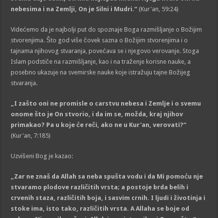
nebesima i na Zemlji, On je Silni i Mudri.“
(Kur'an, 59:24)
Videćemo da je najbolji put do spoznaje Boga razmišljanje o Božijim
stvorenjima. Što god više čovek sazna o Božijim stvorenjima i o
tajnama njihovog stvaranja, povećava se i njegovo verovanje. Stoga
Islam podstiče na razmišljanje, kao i na traženje korisne nauke, a
posebno ukazuje na svemirske nauke koje istražuju tajne Božijeg
stvaranja.
„I zašto oni ne promisle o carstvu nebesa i Zemlje i o svemu
onome što je On stvorio, i da im se, možda, kraj njihov
primakao? Pa u koje će reči, ako ne u Kur'an, verovati?“
(Kur'an, 7:185)
Uzvišeni Bog je kazao:
„Zar ne znaš da Allah sa neba spušta vodu i da Mi pomoću nje
stvaramo plodove različitih vrsta; a postoje brda belih i
crvenih staza, različitih boja, i sasvim crnih. I ljudi i životinja i
stoke ima, isto tako, različitih vrsta. A Allaha se boje od