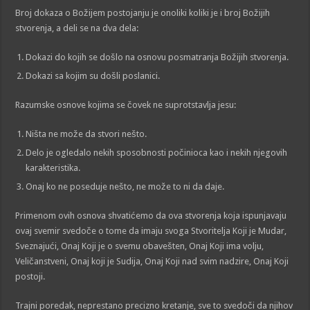
Broj dokaza o Božijem postojanju je onoliki koliki je i broj Božijih
stvorenja, a deli se na dva dela:
Dokazi do kojih se došlo na osnovu posmatranja Božijih stvorenja.
Dokazi sa kojim su došli poslanici.
Razumske osnove kojima se čovek ne suprotstavlja jesu:
Ništa ne može da stvori nešto.
Delo je ogledalo nekih sposobnosti počinioca kao i nekih njegovih
karakteristika.
Onaj ko ne poseduje nešto, ne može to ni da daje.
Primenom ovih osnova shvatićemo da ova stvorenja koja ispunjavaju
ovaj svemir svedoče o tome da imaju svoga Stvoritelja Koji je Mudar,
Sveznajući, Onaj Koji je o svemu obavešten, Onaj Koji ima volju,
Veličanstveni, Onaj koji je Sudija, Onaj Koji nad svim nadzire, Onaj Koji
postoji.
Trajni poredak, neprestano precizno kretanje, sve to svedoči da njihov