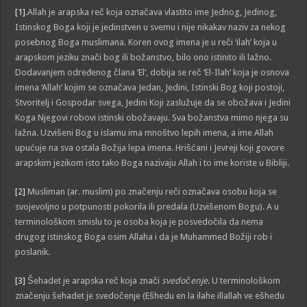
[1]
.Allah je arapska reč koja označava vlastito ime Jednog, Jedinog,
Istinskog Boga koji je jedinstven u svemu i nije nikakav naziv za nekog
posebnog Boga muslimana. Koren ovog imena je u reči ‘ilah’ koja u
arapskom jeziku znači bog ili božanstvo, bilo ono istinito ili lažno.
Dodavanjem određenog člana ‘El’, dobija se reč ‘El-Ilah’ koja je osnova
imena ‘Allah’ kojim se označava Jedan, Jedini, Istinski Bog koji postoji,
Stvoritelj i Gospodar svega, Jedini Koji zaslužuje da se obožava i Jedini
Koga Njegovi robovi istinski obožavaju. Sva božanstva mimo njega su
lažna. Uzvišeni Bog u islamu ima mnoštvo lepih imena, a ime Allah
upućuje na sva ostala Božija lepa imena. Hrišćani i Jevreji koji govore
arapskim jezikom isto tako Boga nazivaju Allah i to ime koriste u Bibliji.
[2]
Musliman (ar. muslim) po značenju reči označava osobu koja se
svojevoljno u potpunosti pokorila ili predala (Uzvišenom Bogu). A u
terminološkom smislu to je osoba koja je posvedočila da nema
drugog istinskog Boga osim Allaha i da je Muhammed Božiji rob i
poslanik.
[3]
Šehadet je arapska reč koja znači
svedočenje
. U terminološkom
značenju šehadet je svedočenje (Ešhedu en la ilahe illallah ve ešhedu