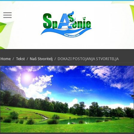
Home
/
Tekst
/
Naš Stvoritelj
/
DOKAZI POSTOJANJA STVORITELJA