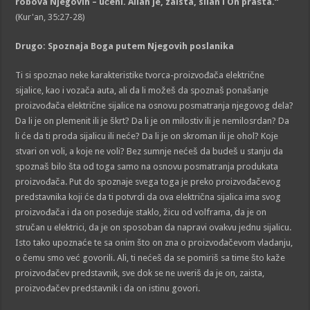
robova Njegovih – učeni. Allah je, zaista, silan i On prašta.“
(Kur'an, 35:27-28)
Drugo: Spoznaja Boga putem Njegovih poslanika
Ti si spoznao neke karakteristike tvorca-proizvođača električne
sijalice, kao i vozača auta, ali da li možeš da spoznaš ponašanje
proizvođača električne sijalice na osnovu posmatranja njegovog dela?
Da li je on plemenit ili je škrt? Da li je on milostiv ili je nemilosrdan? Da
li će da ti proda sijalicu ili neće? Da li je on skroman ili je ohol? Koje
stvari on voli, a koje ne voli? Bez sumnje nećeš da budeš u stanju da
spoznaš bilo šta od toga samo na osnovu posmatranja produkata
proizvođača. Put do spoznaje svega toga je preko proizvođačevog
predstavnika koji će da ti potvrdi da ova električna sijalica ima svog
proizvođača i da on poseduje staklo, žicu od volframa, da je on
stručan u elektrici, da je on sposoban da napravi ovakvu jednu sijalicu.
Isto tako upoznaće te sa onim što on zna o proizvođačevom vladanju,
o čemu smo već govorili. Ali, ti nećeš da se pomiriš sa time što kaže
proizvođačev predstavnik, sve dok se ne uveriš da je on, zaista,
proizvođačev predstavnik i da on istinu govori.