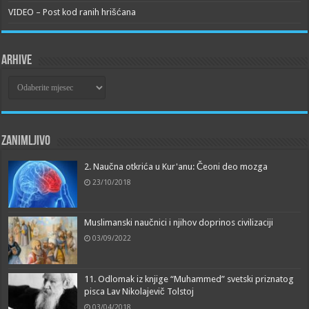
VIDEO – Post kod ranih hrišćana
Arhive
Arhive
Zanimljivo
2. Naučna otkrića u Kur'anu: Čeoni deo mozga
23/10/2018
Muslimanski naučnici i njihov doprinos civilizaciji
03/09/2022
11. Odlomak iz knjige “Muhammed” svetski priznatog
pisca Lav Nikolajevič Tolstoj
03/04/2018