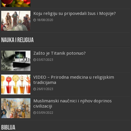
Koju religiju su pripovedali Isus i Mojsije?
18/08/2020
Nauka i religija
Zašto je Titanik potonuo?
03/07/2023
VIDEO – Prirodna medicina u religijskim
tradicijama
26/01/2023
Muslimanski naučnici i njihov doprinos
civilizaciji
03/09/2022
Biblija