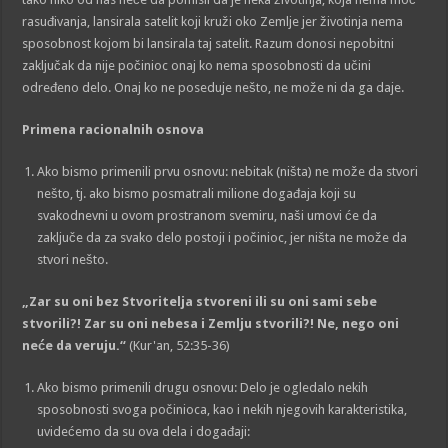
rasuđivanja, lansirala satelit koji kruži oko Zemlje jer životinja nema
sposobnost kojom bi lansirala taj satelit. Razum donosi nepobitni
zaključak da nije počinioc onaj ko nema sposobnosti da učini
određeno delo. Onaj ko ne poseduje nešto, ne može ni da ga daje.
Primena racionalnih osnova
Ako bismo primenili prvu osnovu: nebitak (ništa) ne može da stvori
nešto, tj. ako bismo posmatrali milione događaja koji su
svakodnevni u ovom prostranom svemiru, naši umovi će da
zaključe da za svako delo postoji i počinioc, jer ništa ne može da
stvori nešto.
„Zar su oni bez Stvoritelja stvoreni ili su oni sami sebe
stvorili?! Zar su oni nebesa i Zemlju stvorili?! Ne, nego oni
neće da veruju.“
(Kur'an, 52:35-36)
Ako bismo primenili drugu osnovu: Delo je ogledalo nekih
sposobnosti svoga počinioca, kao i nekih njegovih karakteristika,
uvidećemo da su ova dela i događaji: