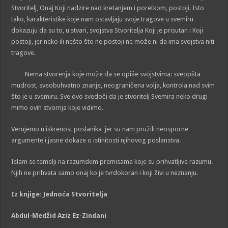
Stvoritelj, Onaj Koji nadzire nad kretanjem i poretkom, postoji. Isto
tako, karakteristike koje nam ostavljaju svoje tragove u svemiru
dokazuju da su to, u stvari, svojstva Stvoritelja Koji je prisutan i Koji
postoji, jer neko ili nešto što ne postoji ne može ni da ima svojstva niti
tragove.
Nema stvorenja koje može da se opiše svojstvima: sveopšta
mudrost, sveobuhvatno znanje, neograničena volja, kontrola nad svim
što je u svemiru. Sve ovo svedoči da je stvoritelj Svemira neko drugi
mimo ovih stvornja koje vidimo.
Verujemo u iskrenost poslanika jer su nam pružili neosporne
argumente i jasne dokaze o istinitosti njihovog poslanstva.
Islam se temelji na razumskim premisama koje su prihvatljive razumu.
Njih ne prihvata samo onaj ko je tvrdokoran i koji živi u neznanju.
Iz knjige: Jednoća Stvoritelja
Abdul-Medžid Aziz Ez-Zindani