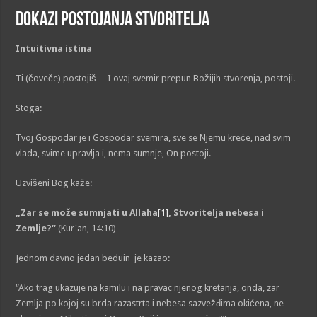
DOKAZI POSTOJANJA STVORITELJA
Intuitivna istina
Ti (čoveče) postojiš… I ovaj svemir prepun Božijih stvorenja, postoji.
Stoga:
Tvoj Gospodar je i Gospodar svemira, sve se Njemu kreće, nad svim
vlada, svime upravlja i, nema sumnje, On postoji.
Uzvišeni Bog kaže:
„Zar se može sumnjati u Allaha
[1]
, Stvoritelja nebesa i
Zemlje?“
(Kur'an, 14:10)
Jednom davno jedan beduin je kazao:
“Ako trag ukazuje na kamilu i na pravac njenog kretanja, onda, zar
Zemlja po kojoj su brda razastrta i nebesa sazvežđima okićena, ne