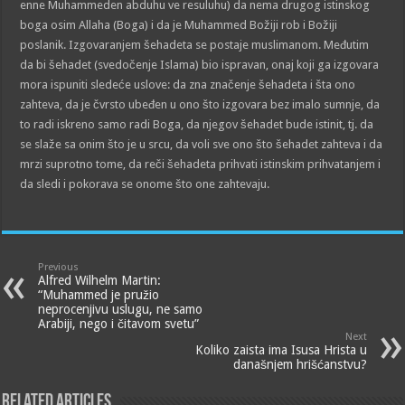
enne Muhammeden abduhu ve resuluhu) da nema drugog istinskog
boga osim Allaha (Boga) i da je Muhammed Božiji rob i Božiji
poslanik. Izgovaranjem šehadeta se postaje muslimanom. Međutim
da bi šehadet (svedočenje Islama) bio ispravan, onaj koji ga izgovara
mora ispuniti sledeće uslove: da zna značenje šehadeta i šta ono
zahteva, da je čvrsto ubeđen u ono što izgovara bez imalo sumnje, da
to radi iskreno samo radi Boga, da njegov šehadet bude istinit, tj. da
se slaže sa onim što je u srcu, da voli sve ono što šehadet zahteva i da
mrzi suprotno tome, da reči šehadeta prihvati istinskim prihvatanjem i
da sledi i pokorava se onome što one zahtevaju.
Previous
Alfred Wilhelm Martin:
“Muhammed je pružio
neprocenjivu uslugu, ne samo
Arabiji, nego i čitavom svetu”
Next
Koliko zaista ima Isusa Hrista u
današnjem hrišćanstvu?
Related Articles