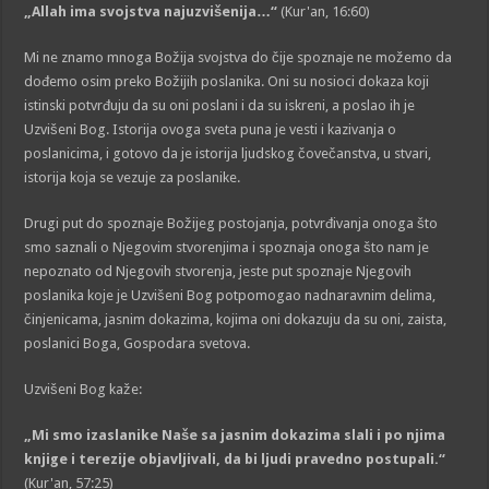
„Allah ima svojstva najuzvišenija…“
(Kur'an, 16:60)
Mi ne znamo mnoga Božija svojstva do čije spoznaje ne možemo da
dođemo osim preko Božijih poslanika. Oni su nosioci dokaza koji
istinski potvrđuju da su oni poslani i da su iskreni, a poslao ih je
Uzvišeni Bog. Istorija ovoga sveta puna je vesti i kazivanja o
poslanicima, i gotovo da je istorija ljudskog čovečanstva, u stvari,
istorija koja se vezuje za poslanike.
Drugi put do spoznaje Božijeg postojanja, potvrđivanja onoga što
smo saznali o Njegovim stvorenjima i spoznaja onoga što nam je
nepoznato od Njegovih stvorenja, jeste put spoznaje Njegovih
poslanika koje je Uzvišeni Bog potpomogao nadnaravnim delima,
činjenicama, jasnim dokazima, kojima oni dokazuju da su oni, zaista,
poslanici Boga, Gospodara svetova.
Uzvišeni Bog kaže:
„Mi smo izaslanike Naše sa jasnim dokazima slali i po njima
knjige i terezije objavljivali, da bi ljudi pravedno postupali.“
(Kur'an, 57:25)