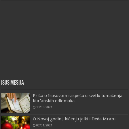
Isus Mesija
Priča o Isusovom raspeću u svetlu tumačenja
Kur’anskih odlomaka
13/03/2021
O Novoj godini, kićenju jelki i Deda Mrazu
02/01/2021