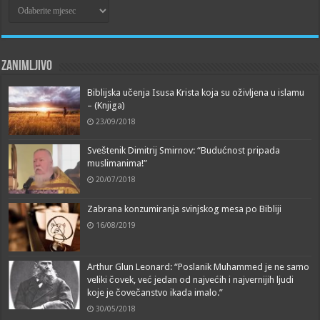
Arhive
Zanimljivo
Biblijska učenja Isusa Krista koja su oživljena u islamu
– (Knjiga)
23/09/2018
Sveštenik Dimitrij Smirnov: “Budućnost pripada
muslimanima!”
20/07/2018
Zabrana konzumiranja svinjskog mesa po Bibliji
16/08/2019
Arthur Glun Leonard: “Poslanik Muhammed je ne samo
veliki čovek, već jedan od najvećih i najvernijih ljudi
koje je čovečanstvo ikada imalo.”
30/05/2018