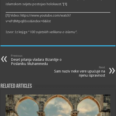
islamskom svijetu postojao holokaust.”
[1]
[1]
Video: https://www.youtube.com/watch?
v=ePdMtpqBIxo&index=6&list
Izvor: Iz knjige “
100 svjetskih velikana o islamu”.
Previous
Deset pitanja vladara Bizantije o
Poslaniku Muhammedu
Next
Sam naziv neke vere upućuje na
njenu ispravnost
Related Articles