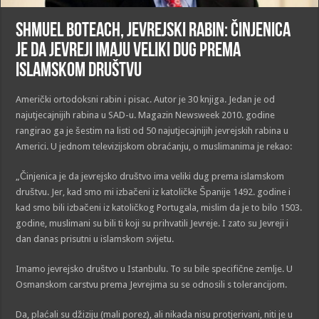
Shmuel Boteach, jevrejski rabin: Činjenica
je da Jevreji imaju veliki dug prema
islamskom društvu
Američki ortodoksni rabin i pisac. Autor je 30 knjiga. Jedan je od
najutjecajnijih rabina u SAD-u. Magazin Newsweek 2010. godine
rangirao ga je šestim na listi od 50 najutjecajnijih jevrejskih rabina u
Americi. U jednom televizijskom obraćanju, o muslimanima je rekao:
„Činjenica je da jevrejsko društvo ima veliki dug prema islamskom
društvu. Jer, kad smo mi izbačeni iz katoličke Španije 1492. godine i
kad smo bili izbačeni iz katoličkog Portugala, mislim da je to bilo 1503.
godine, muslimani su bili ti koji su prihvatili Jevreje. I zato su Jevreji i
dan danas prisutni u islamskom svijetu.
Imamo jevrejsko društvo u Istanbulu. To su bile specifične zemlje. U
Osmanskom carstvu prema Jevrejima su se odnosili s tolerancijom.
Da, plaćali su džiziju (mali porez), ali nikada nisu protjerivani, niti je u