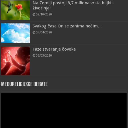
Na Zemlji postoji 8,7 miliona vrsta biljki i
životinja!
09/10/2020
Svakog časa On se zanima nečim…
04/04/2020
Faze stvaranje čoveka
06/03/2020
Međureligijske debate
Video
Player