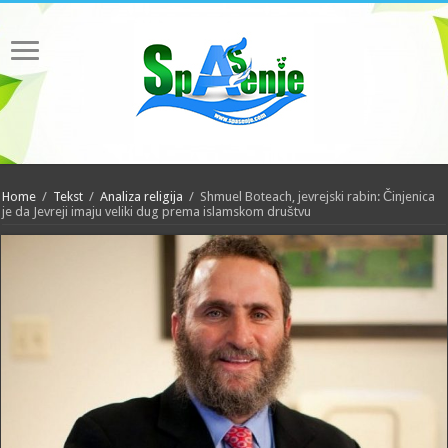
Home
/
Tekst
/
Analiza religija
/
Shmuel Boteach, jevrejski rabin: Činjenica
je da Jevreji imaju veliki dug prema islamskom društvu