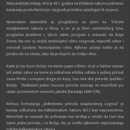
Aleksandrijski biskup, Kiril je 431. godine na Efeškom saboru pokrenuo
kampanju protiv Nestorija i njegovih pristalica optužujući ih za jeres.
Nestorijevo stanovište je proglašeno za jeres na Trećem
Vaseljenskom Saboru u Efesu, a on je je lišen svešteničkog čina,
proglašen jeretikom i, ubrzo zatim, prognan u manastir do kraja
života. Na ovo su sirijski nestorijanci oštro reagovali, napustili sabor i
osnovali zasebnu Nestorijansku crkvu. Njihovo učenje naišlo je na
plodno tlo na Istoku, tako da je doprlo do Indije i Kine.
Kada je Lav (Leo) došao na mesto pape u Rimu, on je u Salonu sazvao
još jedan sabor na kome je odbačena efeška odluka o jednoj prirodi
Isusa Hrista i usvojena druga po kojoj Isus ima dve prirode; ljudsku i
Božiju. Sledbenici jedne Isusove prirode nazivaju se monofiziti po
ranije spomenutom osnivaču Jakobu Baradaju (490-578).
Kirilova formulacija „Jedinstvena priroda ovaploćenog Logosa“ je
kasnije odbačena (na Halkidonskom Saboru 451.) kao nepravoverna.
Monofiziti su nastavili da prihvataju ovu tvrdnju u smislu da Isus ima
samo jednu prirodu, i to Božju, što je vodilo njihovom nepriznavanju
odluka Halkedonskog sabora.