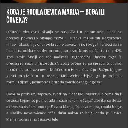
Koga je rodila Devica Marija – Boga ili
čoveka?
Diskusija oko ovog pitanja se nastavila i u petom veku. Tada se
ponovo pokrenulo pitanje; može li Isusova majka biti Bogorodica
(Theo Tokos), ili je ona rodila samo čoveka, a ne i boga? Tvrdeći da se
Isus Hrist odlikuje sa dve prirode, carigradski biskup Nestorije je 428.
god Devici Mariji oduzeo nadimak Bogorodica. Umesto toga je
predlagao naziv „Hristorodica“. Zbog ovoga su ga njegovi protivnici
optužili da podrazumeva dve ličnosti u Hristu, čovečiju i Božju. Njegov
glavni protivnik u to vreme, Kiril Aleksandrijski, ga je pobijao
formulacijom: „Jedinstvena priroda ovaploćenog Logosa.“
Ovde se problem, zapravo, svodi na filozofsku raspravu o tome da li
se duša kojom se poima rađa ili stiče nakon rođenja? Ukoliko se dolazi
na svet sa dušom, onda je Devica Marija, Isusova majka, rodila boga;
a ukoliko novorođenče stiče dušu nakon rođenja, onda je Devica
Marija rodila samo Isusovo telo.