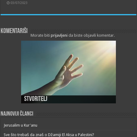
03/07/2023
Komentariši
Morate biti
prijavljeni
da biste objavili komentar.
Stvoritelj
Najnoviji članci
Jerusalim u Kur'anu
Sve što trebaš da znaš o Džamiji El Aksa u Palestini?