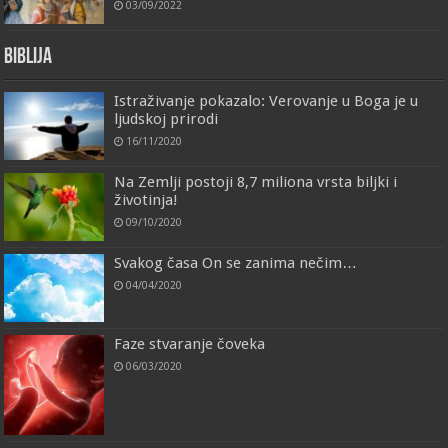
03/09/2022
Biblija
Istraživanje pokazalo: Verovanje u Boga je u
ljudskoj prirodi
16/11/2020
Na Zemlji postoji 8,7 miliona vrsta biljki i
životinja!
09/10/2020
Svakog časa On se zanima nečim…
04/04/2020
Faze stvaranje čoveka
06/03/2020