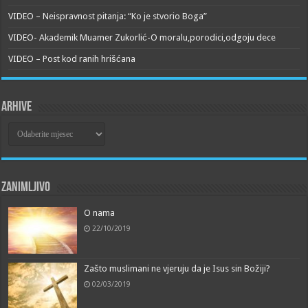
VIDEO – Neispravnost pitanja: “Ko je stvorio Boga”
VIDEO- Akademik Muamer Zukorlić-O moralu,porodici,odgoju dece
VIDEO – Post kod ranih hrišćana
Arhive
Arhive
Zanimljivo
O nama
22/10/2019
Zašto muslimani ne vjeruju da je Isus sin Božiji?
02/03/2019