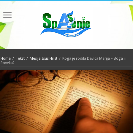
Home
/
Tekst
/
Mesija Isus Hrist
/
Koga je rodila Devica Marija – Boga ili
čoveka?