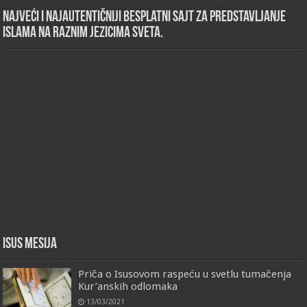
Najveći i najautentičniji besplatni sajt za predstavljanje
islama na raznim jezicima sveta.
Isus Mesija
Priča o Isusovom raspeću u svetlu tumačenja
Kur’anskih odlomaka
13/03/2021