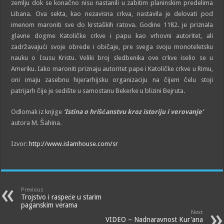
zemlju dok se konačno nisu nastanili u zabitim planinskim predelima
Libana. Ova sekta, kao nezavisna crkva, nastavila je delovati pod
imenom maroniti sve do krstaških ratova. Godine 1182. je priznala
glavne dogme Katoličke crkve i papu kao vrhovni autoritet, ali
zadržavajući svoje obrede i običaje, pre svega svoju monoteletsku
nauku o Isusu Kristu. Veliki broj sledbenika ove crkve iselio se u
Ameriku. Iako maroniti priznaju autoritet pape i Katoličke crkve u Rimu,
oni imaju zasebnu hijerarhijsku organizaciju na čijem čelu stoji
patrijarh čije je sedište u samostanu Bekerke u blizini Bejruta.
Odlomak iz knjige
‘Istina o hrišćanstvu kroz istoriju i verovanje’
autora M. Šahina.
Izvor:
http://www.islamhouse.com/sr
Previous
Trojstvo i raspeće u starim
paganskim verama
Next
VIDEO – Nadnaravnost Kur'ana