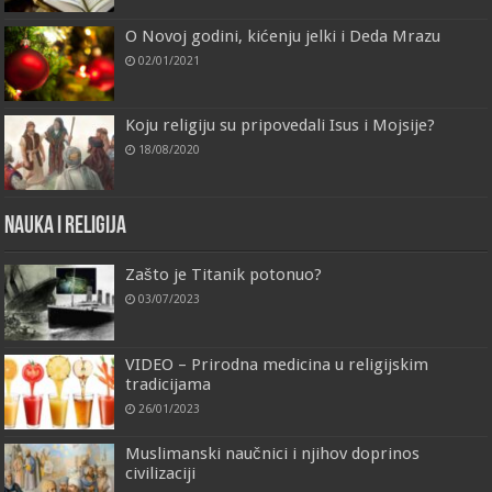
O Novoj godini, kićenju jelki i Deda Mrazu
02/01/2021
Koju religiju su pripovedali Isus i Mojsije?
18/08/2020
Nauka i religija
Zašto je Titanik potonuo?
03/07/2023
VIDEO – Prirodna medicina u religijskim
tradicijama
26/01/2023
Muslimanski naučnici i njihov doprinos
civilizaciji