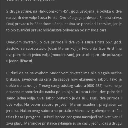
S druge strane, na Halkidonskom 451. god. usvojena je odluka o dve
naravi, ili dve volje Isusa Hrista. Ovo učenje je prihvatila Rimska crkva.
Ovaj pravac u hrišćanskom učenju naziva se ponekad i carskim, jer je
to bio zvanični pravac hrišćanstva prihvaćen od rimskog cara.
Ovakvom shvatanju o dve prirode ili dve volje Isusa Hrista 667. god.
žestoko se suprotstavio Jovan Maron koji je tvrdio da Isus Hrist ima
dve prirode, ali jednu volju (monoletizam), jer se obe prirode pokazuju
u jednoj ličnosti.
Budući da se sa ovakvim Maronovim shvatanjima nije slagala većina
biskupa, savetovali su cara da sazove novi ekumenski sabor. Tako je
došlo do sazivanja Trećeg carigradskog sabora (680-681) na kome je
osuđena monoteletska nauka po kojoj su u Isusu Hristu dve prirode i
samo jedna volja. Ovaj sabor potvrdio je da su u Isusu dve prirode i
dve volje. Na ovom saboru je Jovan Maron osuđen i proglašen za
jeretika. Nakon ovog sabora na pristalice Maronovog učenja se sručio
talas besa i progona. Bežeći ispred progona nastojeći sačuvati veru i
živu glavu, Maronove pristalice sklanjale su se čas u jednu, čas u drugu