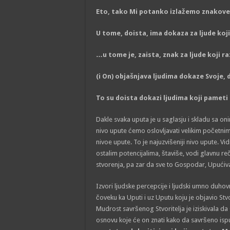
Eto, tako Mi potanko izlažemo znakove lj
U tome, doista, ima dokaza za ljude koji 
…u tome je, zaista, znak za ljude koji raz
(i On) objašnjava ljudima dokaze Svoje, da
To su doista dokazi ljudima koji pameti i
Dakle svaka uputa je u saglasju i skladu sa on
nivo upute ćemo oslovljavati velikim početnim
nivoe upute. To je najuzvišeniji nivo upute. 
ostalim potencijalima, štaviše, vodi glavnu reč
stvorenja, pa zar da sve to Gospodar, Upućiv
Izvori ljudske percepcije i ljudski umno duhovn
čoveku ka Uputi i uz Uputu koju je objavio Stvor
Mudrost savršenog Stvoritelja je iziskivala da
osnovu koje će on znati kako da savršeno ispu