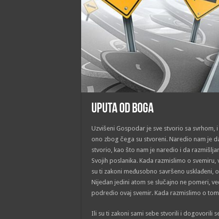
Uputa od Boga
Uzvišeni Gospodar je sve stvorio sa svrhom, 
ono zbog čega su stvoreni. Naredio nam je d
stvorio, kao što nam je naredio i da razmišl
Svojih poslanika. Kada razmislimo o svemiru,
su ti zakoni međusobno savršeno usklađeni, od
Nijedan jedini atom se slučajno ne pomeri, ve
podredio ovaj svemir. Kada razmislimo o tome
Ili su ti zakoni sami sebe stvorili i dogovorili 