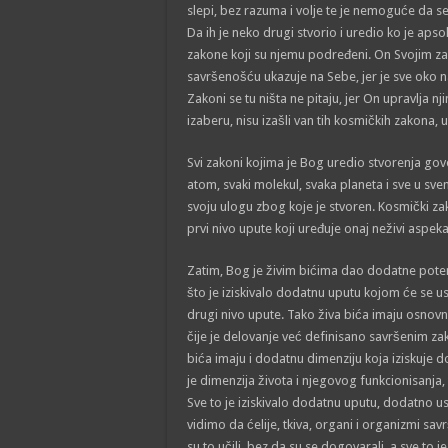
slepi, bez razuma i volje te je nemoguće da s
Da ih je neko drugi stvorio i uredio ko je apso
zakone koji su njemu podređeni. On Svojim za
savršenošću ukazuje na Sebe, jer je sve oko n
Zakoni se tu ništa ne pitaju, jer On upravlja nji
izaberu, nisu izašli van tih kosmičkih zakona,
Svi zakoni kojima je Bog uredio stvorenja gov
atom, svaki molekul, svaka planeta i sve u sv
svoju ulogu zbog koje je stvoren. Kosmički za
prvi nivo upute koji uređuje onaj neživi aspeka
Zatim, Bog je živim bićima dao dodatne poten
što je iziskivalo dodatnu uputu kojom će se usm
drugi nivo upute. Tako živa bića imaju osnovn
čije je delovanje već definisano savršenim za
bića imaju i dodatnu dimenziju koja iziskuje 
je dimenzija života i njegovog funkcionisanja,
Sve to je iziskivalo dodatnu uputu, dodatno u
vidimo da ćelije, tkiva, organi i organizmi sav
su to učili, bez da su se dogovarali, a sve t