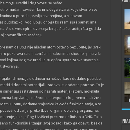
Zani
ebe mogu urediti i dogovoriti se nešto.
lutno mudar i savršen, ko ni iz čega stvara, ko je stvorio sve
konima u prirodi upravlja stvorenjima, a njihovom
as putokaz koji vodi Bogu onoga ko razmišlja i pameti ima.
ma. A u okviru njih – stvorenja biraju šta će raditi, i šta god da
 u njihovom širem značenju.
ore nam da Bog nije nijedan atom ostavio bez upute, jer svaki
emiru pokorava se tim savršenim zakonima i shodno njima vrši
koni kojima Bog sve uređuje su opšta uputa za sva stvorenja,
t stvorenja.
cijale i dimenzije u odnosu na neživa, kao i dodatne potrebe,
eriti ti dodatni potencijali i zadovoljiti dodatne potrebe. To je
u dimenziju sastavljenu od neživih materija (atomi, molekuli)
konima koji vladaju neživom materijom celog svemira, ali živa
dodatnu uputu, dodatne smjernice kakvoće funkcionisanja, a to
 počevši od ćelija, preko tkiva, organa, do celog organizma.
smerenje, koje je Bog Uzvišeni precizno definisao u DNK. Tako
Prat
ršeno funkcionišu i “znaju” svoj posao i kako ga obaviti, bez da
o je – sa granicama njihovih mogućnosti – unapred zapisano u