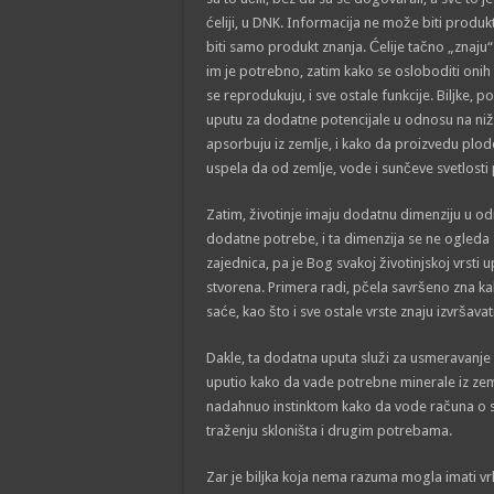
ćeliji, u DNK. Informacija ne može biti prod
biti samo produkt znanja. Ćelije tačno „znaju“ 
im je potrebno, zatim kako se osloboditi onih 
se reprodukuju, i sve ostale funkcije. Biljke, 
uputu za dodatne potencijale u odnosu na niže 
apsorbuju iz zemlje, i kako da proizvedu plod
uspela da od zemlje, vode i sunčeve svetlosti
Zatim, životinje imaju dodatnu dimenziju u odno
dodatne potrebe, i ta dimenzija se ne ogleda
zajednica, pa je Bog svakoj životinjskoj vrsti 
stvorena. Primera radi, pčela savršeno zna ka
saće, kao što i sve ostale vrste znaju izvršavat
Dakle, ta dodatna uputa služi za usmeravanje n
uputio kako da vade potrebne minerale iz zemlj
nadahnuo instinktom kako da vode računa o s
traženju skloništa i drugim potrebama.
Zar je biljka koja nema razuma mogla imati vr