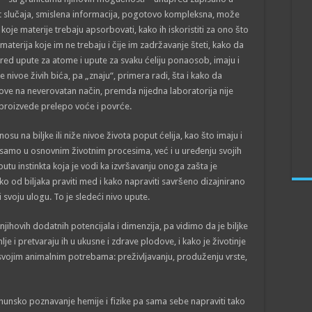
ukt slučaja, smislena informacija, pogotovo kompleksna, može
koje materije trebaju apsorbovati, kako ih iskoristiti za ono što
materija koje im ne trebaju i čije im zadržavanje šteti, kako da
pored upute za atome i upute za svaku ćeliju ponaosob, imaju i
nivoe živih bića, pa „znaju“, primera radi, šta i kako da
ove na neverovatan način, premda nijedna laboratorija nije
 proizvede prelepo voće i povrće.
su na biljke ili niže nivoe života poput ćelija, kao što imaju i
 samo u osnovnim životnim procesima, već i u uređenju svojih
uputu instinkta koja je vodi ka izvršavanju onoga zašta je
ko od biljaka praviti med i kako napraviti savršeno dizajnirano
i svoju ulogu. To je sledeći nivo upute.
jihovih dodatnih potencijala i dimenzija, pa vidimo da je biljke
e i pretvaraju ih u ukusne i zdrave plodove, i kako je životinje
vojim animalnim potrebama: preživljavanju, produženju vrste,
hunsko poznavanje hemije i fizike pa sama sebe napraviti tako