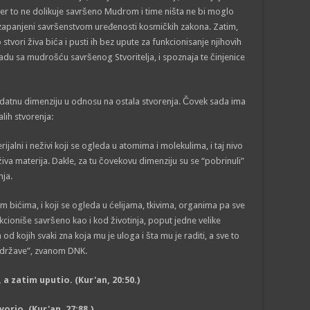
jer to ne dolikuje savršeno Mudrom i time ništa ne bi moglo
u zapanjeni savršenstvom uređenosti kosmičkih zakona. Zatim,
tvori živa bića i pusti ih bez upute za funkcionisanje njihovih
skladu sa mudrošću savršenog Stvoritelja, i spoznaja te činjenice
odatnu dimenziju u odnosu na ostala stvorenja. Čovek sada ima
alih stvorenja:
ijalni i neživi koji se ogleda u atomima i molekulima, i taj nivo
va materija. Dakle, za tu čovekovu dimenziju su se “pobrinuli”
nja.
vim bićima, i koji se ogleda u ćelijama, tkivima, organima pa sve
kcioniše savršeno kao i kod životinja, poput jedne velike
 kojih svaki zna koja mu je uloga i šta mu je raditi, a sve to
“države”, zvanom DNK.
 a zatim uputio. (Kur'an, 20:50.)
orio. (Kur'an, 27:88.)