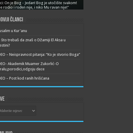
ci: On je Bog - Jedan! Bog je utočište svakom!
je rodio i rođen nije, i niko Mu ravan nije!"
oviji članci
usalim u Kur'anu
 što trebaš da znaš o Džamiji El Aksa u
estini?
EO – Neispravnost pitanja: “Ko je stvorio Boga”
DEO- Akademik Muamer Zukorlić-O
alu,porodici,odgoju dece
EO – Post kod ranih hrišćana
ive
ive