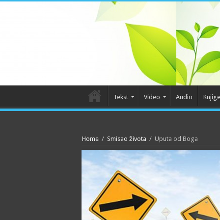
Tekst
Video
Audio
Knjig
Home
/
Smisao života
/
Uputa od Boga