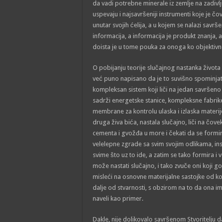
da vadi potrebne minerale iz zemlje na zadivlj
uspevaju i najsavršeniji instrumenti koje je čo
unutar svojih ćelija, a u kojem se nalazi savrš
informacija, a informacija je produkt znanja, a 
doista je u tome pouka za onoga ko objektivn
O pobijanju teorije slučajnog nastanka života na
već puno napisano da je to suvišno spominjat
kompleksan sistem koji liči na jedan savršeno 
sadrži energetske stanice, kompleksne fabrike
membrane za kontrolu ulaska i izlaska materije u
druga živa bića, nastala slučajno, liči na čove
cementa i gvožđa u more i čekati da se formir
velelepne zgrade sa svim svojim odlikama, ins
svime što uz to ide, a zatim se tako formira i
može nastati slučajno, i tako zvuče oni koji govo
misleći na osnovne materijalne sastojke od kojih
dalje od stvarnosti, s obzirom na to da ona i
naveli kao primer.
Dakle, nije dolikovalo savršenom Stvoritelju da 