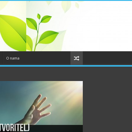
O nama
tvoritelj