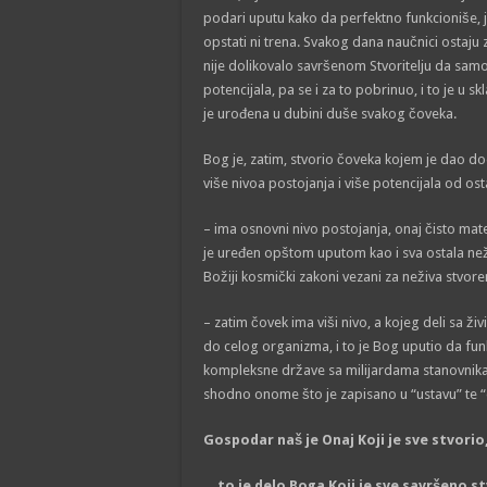
podari uputu kako da perfektno funkcioniše, 
opstati ni trena. Svakog dana naučnici ostaj
nije dolikovalo savršenom Stvoritelju da samo s
potencijala, pa se i za to pobrinuo, i to je u 
je urođena u dubini duše svakog čoveka.
Bog je, zatim, stvorio čoveka kojem je dao d
više nivoa postojanja i više potencijala od ost
– ima osnovni nivo postojanja, onaj čisto mater
je uređen opštom uputom kao i sva ostala neži
Božiji kosmički zakoni vezani za neživa stvore
– zatim čovek ima viši nivo, a kojeg deli sa ži
do celog organizma, i to je Bog uputio da fun
kompleksne države sa milijardama stanovnika od
shodno onome što je zapisano u “ustavu” te 
Gospodar naš je Onaj Koji je sve stvorio,
…to je delo Boga Koji je sve savršeno stv