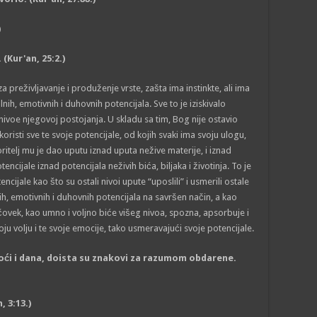
)
(Kur'an, 25:2.)
a preživljavanje i produženje vrste, zašta ima instinkte, ali ima
ualnih, emotivnih i duhovnih potencijala. Sve to je iziskivalo
voe njegovoj postojanja. U skladu sa tim, Bog nije ostavio
risti sve te svoje potencijale, od kojih svaki ima svoju ulogu,
oritelj mu je dao uputu iznad uputa nežive materije, i iznad
tencijale iznad potencijala neživih bića, biljaka i životinja. To je
cijale kao što su ostali nivoi upute “uposlili” i usmerili ostale
ih, emotivnih i duhovnih potencijala na savršen način, a kao
 čovek, kao umno i voljno biće višeg nivoa, spozna, apsorbuje i
voju volju i te svoje emocije, tako usmeravajući svoje potencijale.
 noći i dana, doista su znakovi za razumom obdarene.
, 3:13.)