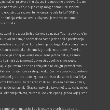
ujuć način i pretvara ih u ukusne i raznobojne plodove, što ne
vek napravio? Zar je biljna ćelija mogla sama DNK ispisati
eno uputstvo za razvoj i funkcionisanje cele biljke? DNK je
ne slučaja. Pripisati ovo slučajnosti je van svake pameti, i
o razmišlja.
 zemlji i razvoja živih bića koja se naziva ’Teorija evolucije’ je
i. Dovoljan nam je podatak da samo jedna ćelija predstavlja
uređeni grad, čak je i kompleksnija od toga. Ćelija unutar sebe
, banku podataka, sisteme izgradnje, napredne rafinerije,
 ćeliju, i onaj ko veruje da je jedna jedina ćelija, a kamoli
ka koji misli da je moguće prosuti dovoljno gline, peska,
aju cigle, zatim da se naslažu jedna na drugu, praveći tako
taliranim sistemom za struju, električnim vratima, vodovodom i
 velelepni grad. Eto, tako izgleda pomisao da samo jedna ćelija
re kako su tu i tu tad i tad imali svi uslovi za nastanak ćelije,
 je ćelija nastala. Štaviše, ustvrditi takvo nešto za ćeliju je još
ma i dimenziju života, za razliku od velelepnog grada kojeg smo
samo stvori materiju, i da je ostavi u anarhiji, bez da joj