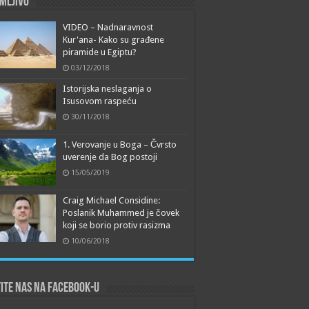
mljivo
VIDEO – Nadnaravnost
Kur'ana- Kako su građene
piramide u Egiptu?
03/12/2018
Istorijska neslaganja o
Isusovom raspeću
30/11/2018
1. Verovanje u Boga – Čvrsto
uverenje da Bog postoji
15/05/2019
Craig Michael Considine:
Poslanik Muhammed je čovek
koji se borio protiv rasizma
10/06/2018
ite nas na Facebook-u