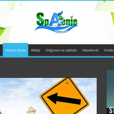
e
Smisao života
Biblija
Odgovori na zablude
Aktuelnosti
Ostalo
S