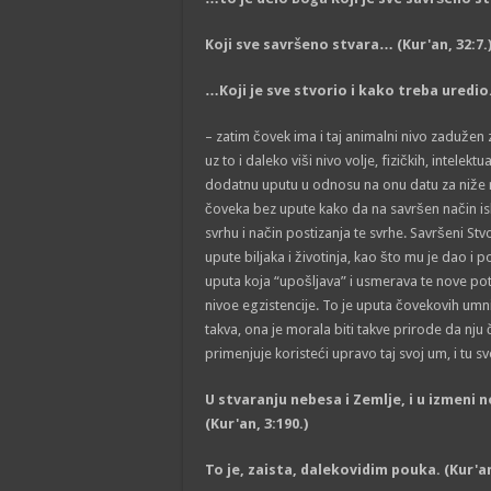
Koji sve savršeno stvara… (Kur'an, 32:7.
…Koji je sve stvorio i kako treba uredio. 
– zatim čovek ima i taj animalni nivo zadužen z
uz to i daleko viši nivo volje, fizičkih, intelekt
dodatnu uputu u odnosu na onu datu za niže ni
čoveka bez upute kako da na savršen način isko
svrhu i način postizanja te svrhe. Savršeni Stv
upute biljaka i životinja, kao što mu je dao i po
uputa koja “upošljava” i usmerava te nove poten
nivoe egzistencije. To je uputa čovekovih umn
takva, ona je morala biti takve prirode da nju
primenjuje koristeći upravo taj svoj um, i tu s
U stvaranju nebesa i Zemlje, i u izmeni
(Kur'an, 3:190.)
To je, zaista, dalekovidim pouka. (Kur'an