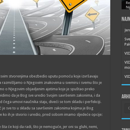
Re
Ni
Najn
Jer
Sve
Pal
VID
VI
mor
i svim stvorenjima obezbedio uputu pomoću koje izvršavaju
VID
a razmišljamo o NJegovim znakovima u svemiru i svemu što je
jamo o NJegovim objavljenim ajetima koje je spuštao preko
 vidimo da je Bog sve uredio Svojim savršenim zakonima, i da
Arh
 čega umovi naučnika staju, diveći se tom skladu i perfekciji.
Arh
ć je sve to u skladu sa savršenim zakonima kojima je Bog
 ko ih je stvorio i uredio, pred sobom imamo sljedeće opcije:
se šta će koji da radi, što je nemoguće, jer oni su gluhi, nemi,