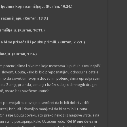
udima koji razmišljaju. (Kur'an, 10:24.)
razmišljaju. (Kur'an, 13:3.)
mišljaju. (Kur'an, 16:11.)
 bi se prisećali i pouku primili. (Kur'an, 2:221.)
maju. (Kur'an, 13:4.)
im potencijalima i nivoima koje usmerava i upućuje. Ovaj najviši
 slovom, Uputa, kako bi bio prepoznatljiv u odnosu na ostale
Vidimo da čovek tim svojim dodatnim potencijalima upravlja svim
 na Zemlji, premda je manji i fizički slabiji od mnogih drugih
ač, ostavi bez savršene upute?
i potencijali su dovoljno savršeni da bi bili dobri vodiči
itelj istih, ali i dovoljno manjkavi da bi sami bili Uputa.
 On šalje Uputu čoveku, i to preko nekog iz njegove vrste, a na
ni svrhu postojanja. Kako Uzvišeni reče: “
Od Mene će vam